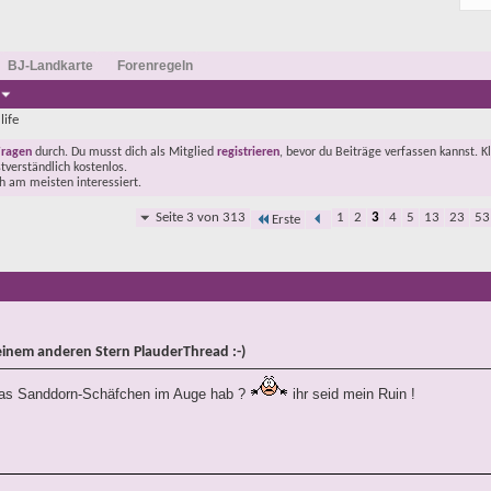
BJ-Landkarte
Forenregeln
life
Fragen
durch. Du musst dich als Mitglied
registrieren
, bevor du Beiträge verfassen kannst. K
stverständlich kostenlos.
ch am meisten interessiert.
Seite 3 von 313
1
2
3
4
5
13
23
53
Erste
einem anderen Stern PlauderThread :-)
d das Sanddorn-Schäfchen im Auge hab ?
ihr seid mein Ruin !