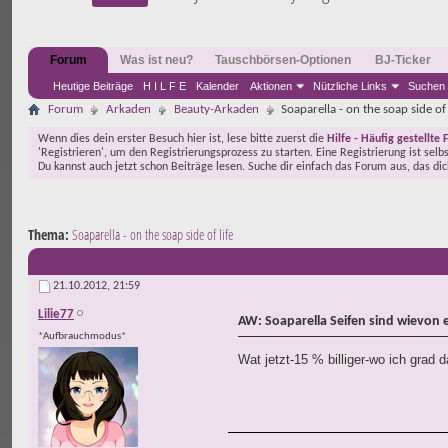
Forum
Was ist neu?
Tauschbörsen-Optionen
BJ-Ticker
Heutige Beiträge
H I L F E
Kalender
Aktionen
Nützliche Links
Suchen
Forum
Arkaden
Beauty-Arkaden
Soaparella - on the soap side of 
Wenn dies dein erster Besuch hier ist, lese bitte zuerst die
Hilfe - Häufig gestellte 
'Registrieren', um den Registrierungsprozess zu starten. Eine Registrierung ist selb
Du kannst auch jetzt schon Beiträge lesen. Suche dir einfach das Forum aus, das di
Thema:
Soaparella - on the soap side of life
21.10.2012,
21:59
Lilie77
AW: Soaparella Seifen sind wievon 
*Aufbrauchmodus*
Wat jetzt-15 % billiger-wo ich gra