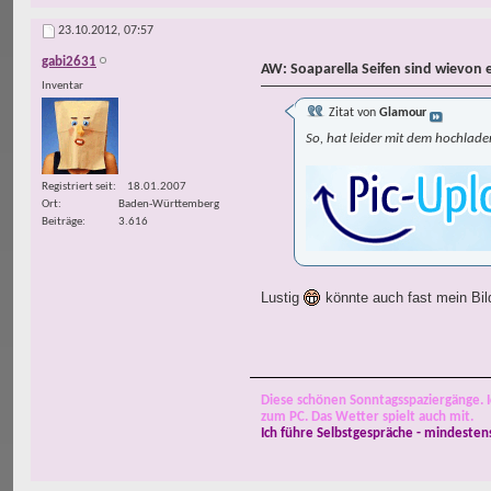
23.10.2012,
07:57
gabi2631
AW: Soaparella Seifen sind wievon 
Inventar
Zitat von
Glamour
So, hat leider mit dem hochlade
Registriert seit
18.01.2007
Ort
Baden-Württemberg
Beiträge
3.616
Lustig
könnte auch fast mein Bild
Diese schönen Sonntagsspaziergänge. I
zum PC. Das Wetter spielt auch mit.
Ich führe Selbstgespräche - mindesten