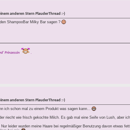
einem anderen Stern PlauderThread :-)
 den ShampooBar Milky Bar sagen ?
rd' Prinzessin
.
einem anderen Stern PlauderThread :-)
enn ich schon mal zu einem Produkt was sagen kann...
der riecht wie frisch gekochte Milch. Es gab mal eine Seife von Lush, aber 
t. Nur leider wurden meine Haare bei regelmäßiger Benutzung davon etwas fet