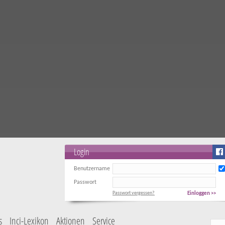
Login
Benutzername
Passwort
Passwort vergessen?
Einloggen >>
s
Inci-Lexikon
Aktionen
Service