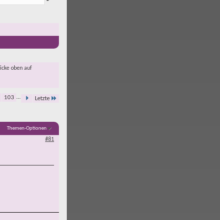
licke oben auf
103
...
Letzte
Themen-Optionen
#81