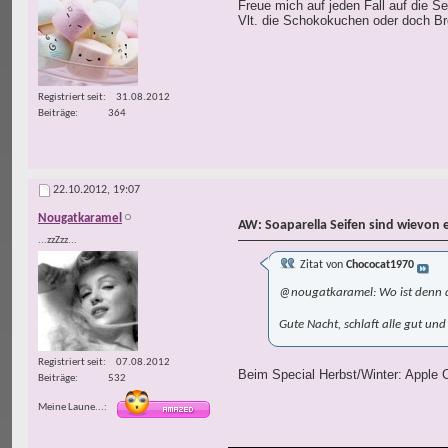
Freue mich auf jeden Fall auf die S
Vlt. die Schokokuchen oder doch Bro
Registriert seit
31.08.2012
Beiträge
364
22.10.2012,
19:07
Nougatkaramel
AW: Soaparella Seifen sind wievon 
...zzZzz...
Zitat von
Chococat1970
@nougatkaramel: Wo ist denn da
Gute Nacht, schlaft alle gut und
Registriert seit
07.08.2012
Beim Special Herbst/Winter: Apple C
Beiträge
532
Meine Laune...