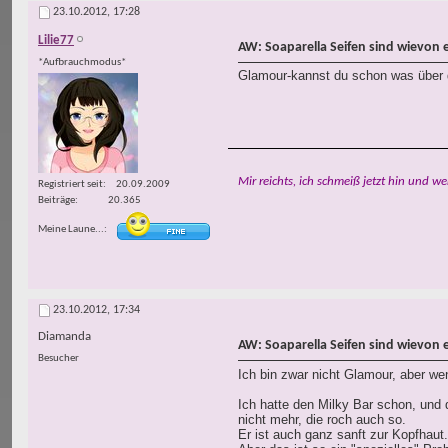
23.10.2012,
17:28
Lilie77
AW: Soaparella Seifen sind wievon 
*Aufbrauchmodus*
Glamour-kannst du schon was über
Mir reichts, ich schmeiß jetzt hin und we
Registriert seit
20.09.2009
Beiträge
20.365
Meine Laune...
23.10.2012,
17:34
Diamanda
AW: Soaparella Seifen sind wievon 
Besucher
Ich bin zwar nicht Glamour, aber w
Ich hatte den Milky Bar schon, und 
nicht mehr, die roch auch so.
Er ist auch ganz sanft zur Kopfhau