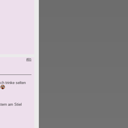
#85
ch trinke selten
!
tern am Stiel