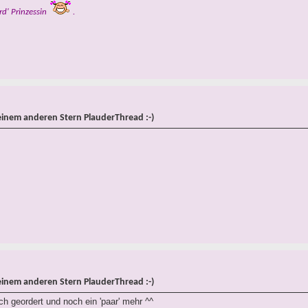
rd' Prinzessin
.
einem anderen Stern PlauderThread :-)
einem anderen Stern PlauderThread :-)
h geordert und noch ein 'paar' mehr ^^