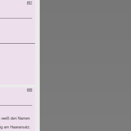
#87
#88
ich weiß den Namen
tig am Haaransatz.