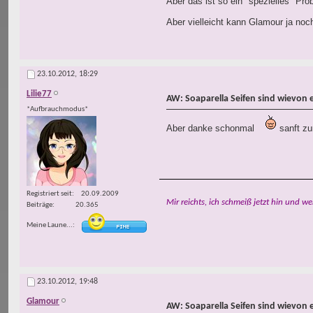
Aber das ist so ein "spezielles" Pro
Aber vielleicht kann Glamour ja noc
23.10.2012,
18:29
Lilie77
AW: Soaparella Seifen sind wievon 
*Aufbrauchmodus*
Aber danke schonmal
sanft zur
Registriert seit
20.09.2009
Mir reichts, ich schmeiß jetzt hin und we
Beiträge
20.365
Meine Laune...
23.10.2012,
19:48
Glamour
AW: Soaparella Seifen sind wievon 