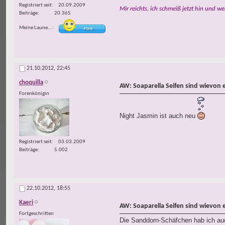
Registriert seit
20.09.2009
Mir reichts, ich schmeiß jetzt hin und we
Beiträge
20.365
Meine Laune...
21.10.2012,
22:45
choquilla
AW: Soaparella Seifen sind wievon 
Forenkönigin
Night Jasmin ist auch neu
Registriert seit
03.03.2009
Beiträge
5.002
22.10.2012,
18:55
Kaeri
AW: Soaparella Seifen sind wievon 
Fortgeschritten
Die Sanddorn-Schäfchen hab ich auc