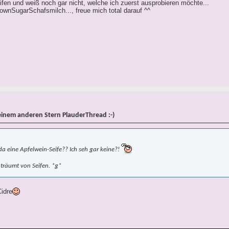
eifen und weiß noch gar nicht, welche ich zuerst ausprobieren möchte...
wnSugarSchafsmilch..., freue mich total darauf ^^
einem anderen Stern PlauderThread :-)
 eine Apfelwein-Seife?? Ich seh gar keine?!
 träumt von Seifen. *g*
idre