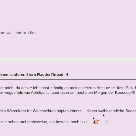
che nach (m)einem Sinn!
einem anderen Stern PlauderThread :-)
 für mich, da denke ich sonst ständig an meinen letzten Absturz im Irish Pub. I
der wegsüffeln wie Apfelsaft... aber dann am nächsten Morgen der Kooooopf!!
den Warenkorb für Weihnachten hüpfen könnte... dieser weihnachtliche Bades
 füll nur schon mal probeweise, ich bestelle noch nix!
)...