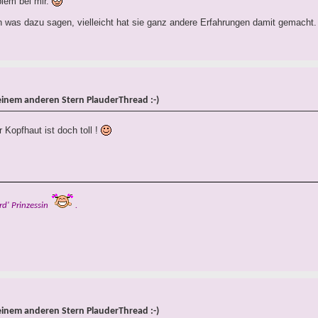
blem bei mir.
h was dazu sagen, vielleicht hat sie ganz andere Erfahrungen damit gemacht.
einem anderen Stern PlauderThread :-)
 Kopfhaut ist doch toll !
rd' Prinzessin
.
einem anderen Stern PlauderThread :-)