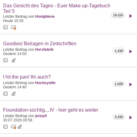
Das Gesicht des Tages - Euer Make up-Tagebuch
Teil 5
10.115
Letzter Beitrag von
Honigbiene
Heute
10:26
Goodies/ Beilagen in Zeitschriften
Letzter Beitrag von
Herzfabrik
1.150
Gestern
14:50
I hit the pan! Ihr auch?
Letzter Beitrag von
Hockeywife
1.020
Gestern
14:40
Foundation-süchtig....IV - hier geht es weiter
Letzter Beitrag von
jenny9
3.192
30.07.2026
00:58