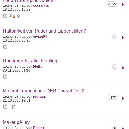
neuen Errungenschaften II
2.859
Letzter Beitrag von
couranna
18.12.2025
19:23
Haltbarkeit von Puder und Lippenstiften?
Letzter Beitrag von
vivian64
4
10.12.2025
20:39
Überforderter alter Neuling
Letzter Beitrag von
Fluffo
1
30.11.2025
14:36
Mineral Foundation - DER Thread Teil 2
Letzter Beitrag von
morgua
177
21.10.2025
12:51
MakeupAlley
Letzter Beitrag von
Popinki
0