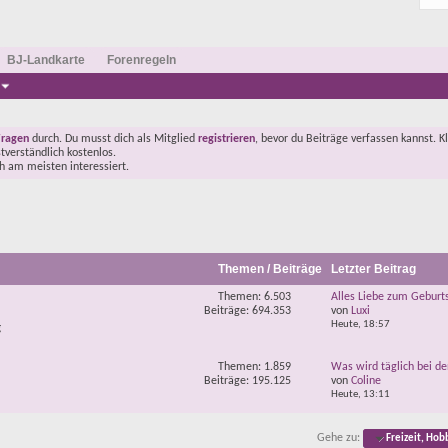
BJ-Landkarte
Forenregeln
Fragen
durch. Du musst dich als Mitglied
registrieren
, bevor du Beiträge verfassen kannst. K
stverständlich kostenlos.
ch am meisten interessiert.
Themen / Beiträge
Letzter Beitrag
Themen: 6.503
Alles Liebe zum Geburts
Beiträge: 694.353
von
Luxi
Heute,
18:57
g
Themen: 1.859
Was wird täglich bei den
Beiträge: 195.125
von
Coline
Heute,
13:11
Gehe zu:
Freizeit, Hob