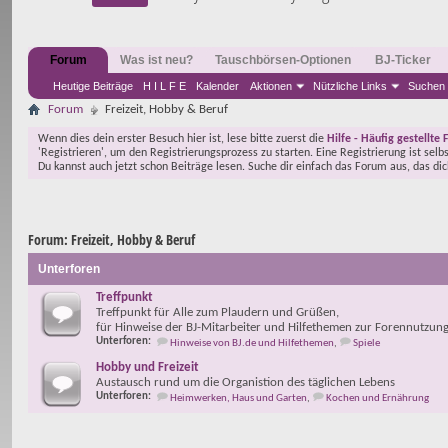
Forum
Was ist neu?
Tauschbörsen-Optionen
BJ-Ticker
Heutige Beiträge
H I L F E
Kalender
Aktionen
Nützliche Links
Suchen
Forum
Freizeit, Hobby & Beruf
Wenn dies dein erster Besuch hier ist, lese bitte zuerst die
Hilfe - Häufig gestellte 
'Registrieren', um den Registrierungsprozess zu starten. Eine Registrierung ist selb
Du kannst auch jetzt schon Beiträge lesen. Suche dir einfach das Forum aus, das di
Forum:
Freizeit, Hobby & Beruf
Unterforen
Treffpunkt
Treffpunkt für Alle zum Plaudern und Grüßen,
für Hinweise der BJ-Mitarbeiter und Hilfethemen zur Forennutzun
Unterforen:
Hinweise von BJ.de und Hilfethemen
,
Spiele
Hobby und Freizeit
Austausch rund um die Organistion des täglichen Lebens
Unterforen:
Heimwerken, Haus und Garten
,
Kochen und Ernährung