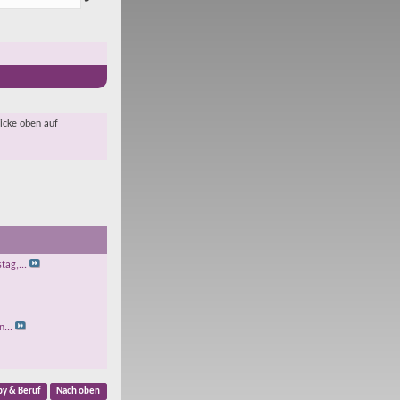
licke oben auf
tag,...
...
by & Beruf
Nach oben