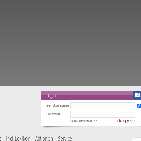
Login
Benutzername
Passwort
Passwort vergessen?
Einloggen >>
s
Inci-Lexikon
Aktionen
Service