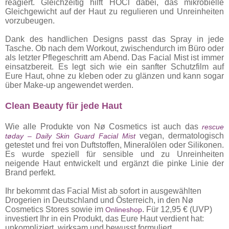
reagiert. Gleichzeitig hilft HOCl dabei, das mikrobielle
Gleichgewicht auf der Haut zu regulieren und Unreinheiten
vorzubeugen.
Dank des handlichen Designs passt das Spray in jede
Tasche. Ob nach dem Workout, zwischendurch im Büro oder
als letzter Pflegeschritt am Abend. Das Facial Mist ist immer
einsatzbereit. Es legt sich wie ein sanfter Schutzfilm auf
Eure Haut, ohne zu kleben oder zu glänzen und kann sogar
über Make-up angewendet werden.
Clean Beauty für jede Haut
Wie alle Produkte von Nø Cosmetics ist auch das
rescue
vegan, dermatologisch
tøday – Daily Skin Guard Facial Mist
getestet und frei von Duftstoffen, Mineralölen oder Silikonen.
Es wurde speziell für sensible und zu Unreinheiten
neigende Haut entwickelt und ergänzt die pinke Linie der
Brand perfekt.
Ihr bekommt das Facial Mist ab sofort in ausgewählten
Drogerien in Deutschland und Österreich, in den Nø
Cosmetics Stores sowie im
. Für 12,95 € (UVP)
Onlineshop
investiert Ihr in ein Produkt, das Eure Haut verdient hat:
unkompliziert, wirksam und bewusst formuliert.