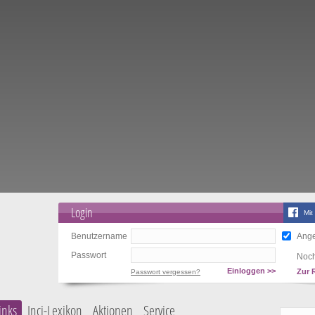
Login
Mit
Benutzername
Ange
Passwort
Noch
Einloggen >>
Zur 
Passwort vergessen?
inks
Inci-Lexikon
Aktionen
Service