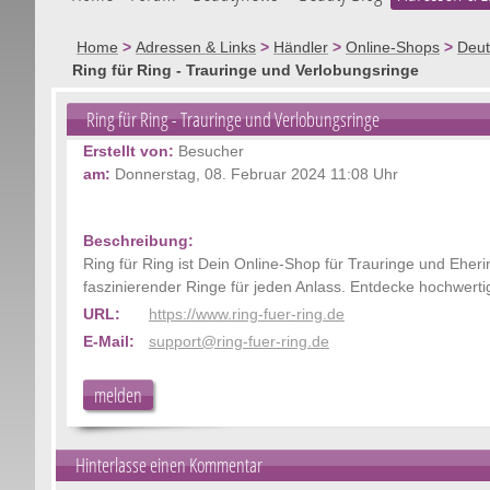
Home
>
Adressen & Links
>
Händler
>
Online-Shops
>
Deut
Ring für Ring - Trauringe und Verlobungsringe
Ring für Ring - Trauringe und Verlobungsringe
Erstellt von:
Besucher
am:
Donnerstag, 08. Februar 2024 11:08 Uhr
Beschreibung:
Ring für Ring ist Dein Online-Shop für Trauringe und Eher
faszinierender Ringe für jeden Anlass. Entdecke hochwert
URL:
https://www.ring-fuer-ring.de
E-Mail:
support@ring-fuer-ring.de
melden
Hinterlasse einen Kommentar