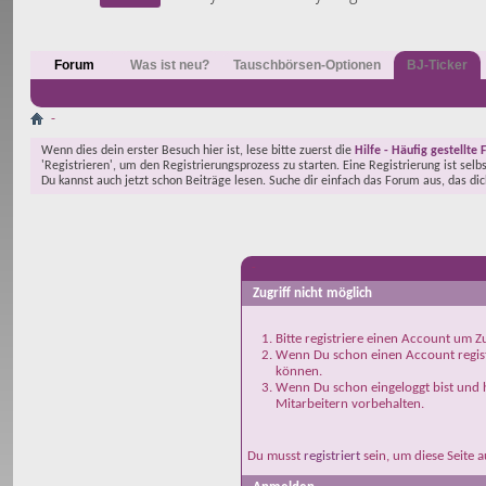
Forum
Was ist neu?
Tauschbörsen-Optionen
BJ-Ticker
-
Wenn dies dein erster Besuch hier ist, lese bitte zuerst die
Hilfe - Häufig gestellte 
'Registrieren', um den Registrierungsprozess zu starten. Eine Registrierung ist selb
Du kannst auch jetzt schon Beiträge lesen. Suche dir einfach das Forum aus, das di
-
Zugriff nicht möglich
Bitte registriere einen Account um Zu
Wenn Du schon einen Account registr
können.
Wenn Du schon eingeloggt bist und h
Mitarbeitern vorbehalten.
Du musst
registriert
sein, um diese Seite 