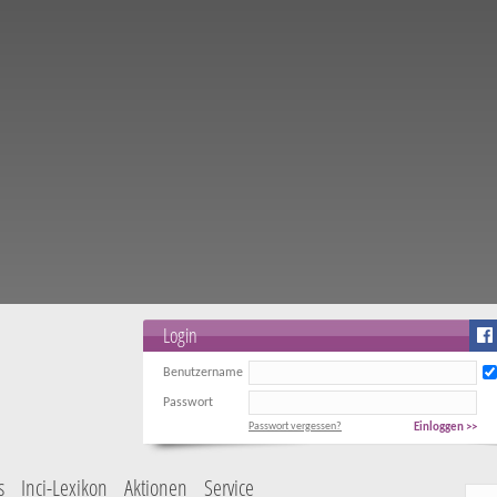
Login
Benutzername
Passwort
Passwort vergessen?
Einloggen >>
s
Inci-Lexikon
Aktionen
Service