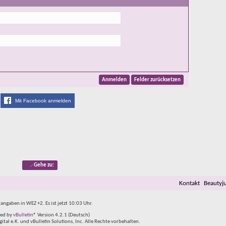
Mit Facebook anmelden
Gehe zu:
Kontakt
Beautyj
tangaben in WEZ +2. Es ist jetzt
10:03
Uhr.
ed by
vBulletin®
Version 4.2.1 (Deutsch)
al e.K. und vBulletin Solutions, Inc. Alle Rechte vorbehalten.