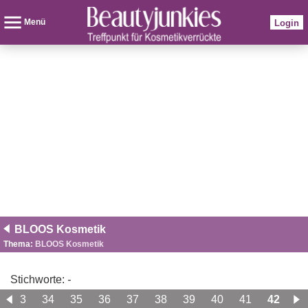
Menü
Login
BLOOS Kosmetik
Thema:
BLOOS Kosmetik
Stichworte:
-
33
34
35
36
37
38
39
40
41
42