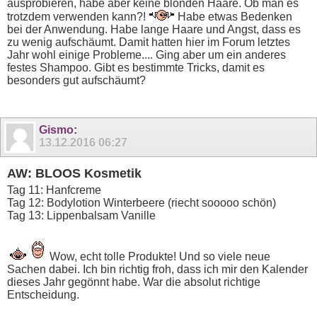
ausprobieren, habe aber keine blonden Haare. Ob man es
trotzdem verwenden kann?!
Habe etwas Bedenken
bei der Anwendung. Habe lange Haare und Angst, dass es
zu wenig aufschäumt. Damit hatten hier im Forum letztes
Jahr wohl einige Probleme.... Ging aber um ein anderes
festes Shampoo. Gibt es bestimmte Tricks, damit es
besonders gut aufschäumt?
Gismo
:
13.12.2016
06:27
AW: BLOOS Kosmetik
Tag 11: Hanfcreme
Tag 12: Bodylotion Winterbeere (riecht sooooo schön)
Tag 13: Lippenbalsam Vanille
Wow, echt tolle Produkte! Und so viele neue
Sachen dabei. Ich bin richtig froh, dass ich mir den Kalender
dieses Jahr gegönnt habe. War die absolut richtige
Entscheidung.