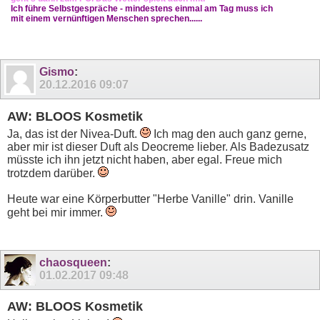
Ich führe Selbstgespräche - mindestens einmal am Tag muss ich
mit einem vernünftigen Menschen sprechen......
Gismo
:
20.12.2016
09:07
AW: BLOOS Kosmetik
Ja, das ist der Nivea-Duft.
Ich mag den auch ganz gerne,
aber mir ist dieser Duft als Deocreme lieber. Als Badezusatz
müsste ich ihn jetzt nicht haben, aber egal. Freue mich
trotzdem darüber.
Heute war eine Körperbutter "Herbe Vanille" drin. Vanille
geht bei mir immer.
chaosqueen
:
01.02.2017
09:48
AW: BLOOS Kosmetik