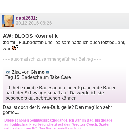
gabi2631
:
20.12.2016
06:26
AW: BLOOS Kosmetik
:beifall, Fußbadetab und -balsam hatte ich auch letztes Jahr,
war
- - - automatisch zusammengeführter Beitrag - - -
Zitat von
Gismo
Tag 15: Badeschaum Take Care
Ich hebe mir die Badesachen für entspannende Bäder
nach der Schwangerschaft auf. Da werde ich sie
besonders gut gebrauchen können.
Das ist doch der Nivea-Duft, gelle? Den mag' ich sehr
gerne.....
Diese schönen Sonntagsspaziergänge. Ich war im Bad, bin gerade
am Kühlschrank vorbei und jetzt auf dem Weg zur Couch. Später
geht's dann zum PC. Das Wetter spielt auch mit.