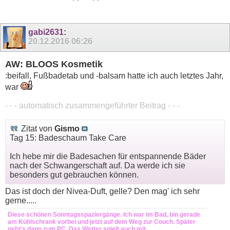
gabi2631
:
20.12.2016
06:26
AW: BLOOS Kosmetik
:beifall, Fußbadetab und -balsam hatte ich auch letztes Jahr,
war
- - - automatisch zusammengeführter Beitrag - - -
Zitat von
Gismo
Tag 15: Badeschaum Take Care
Ich hebe mir die Badesachen für entspannende Bäder
nach der Schwangerschaft auf. Da werde ich sie
besonders gut gebrauchen können.
Das ist doch der Nivea-Duft, gelle? Den mag' ich sehr
gerne.....
Diese schönen Sonntagsspaziergänge. Ich war im Bad, bin gerade
am Kühlschrank vorbei und jetzt auf dem Weg zur Couch. Später
geht's dann zum PC. Das Wetter spielt auch mit.