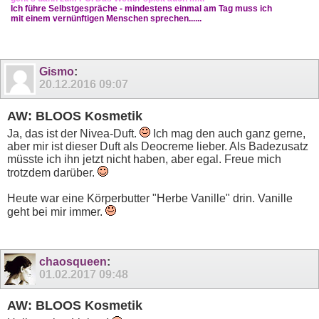
Ich führe Selbstgespräche - mindestens einmal am Tag muss ich
mit einem vernünftigen Menschen sprechen......
Gismo
:
20.12.2016
09:07
AW: BLOOS Kosmetik
Ja, das ist der Nivea-Duft.
Ich mag den auch ganz gerne,
aber mir ist dieser Duft als Deocreme lieber. Als Badezusatz
müsste ich ihn jetzt nicht haben, aber egal. Freue mich
trotzdem darüber.
Heute war eine Körperbutter "Herbe Vanille" drin. Vanille
geht bei mir immer.
chaosqueen
:
01.02.2017
09:48
AW: BLOOS Kosmetik