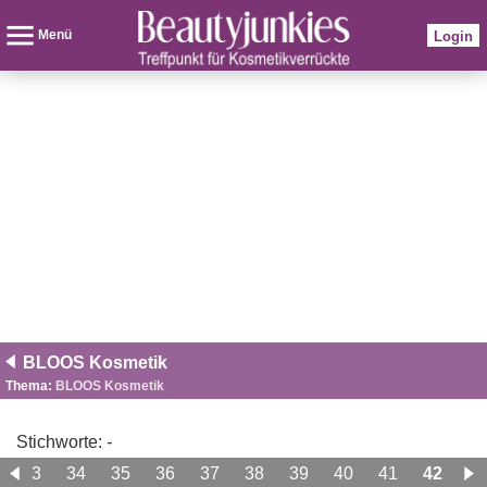
Menü
Login
BLOOS Kosmetik
Thema:
BLOOS Kosmetik
Stichworte:
-
33
34
35
36
37
38
39
40
41
42