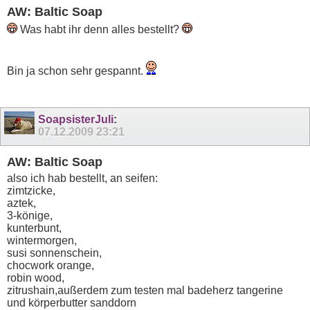
AW: Baltic Soap
Was habt ihr denn alles bestellt?
Bin ja schon sehr gespannt.
SoapsisterJuli
:
07.12.2009
23:21
AW: Baltic Soap
also ich hab bestellt, an seifen:
zimtzicke,
aztek,
3-könige,
kunterbunt,
wintermorgen,
susi sonnenschein,
chocwork orange,
robin wood,
zitrushain,außerdem zum testen mal badeherz tangerine
und körperbutter sanddorn