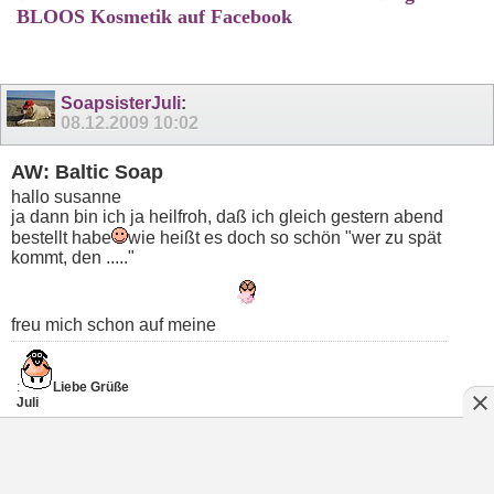
BLOOS Kosmetik auf Facebook
SoapsisterJuli
:
08.12.2009
10:02
AW: Baltic Soap
hallo susanne
ja dann bin ich ja heilfroh, daß ich gleich gestern abend
bestellt habe
wie heißt es doch so schön "wer zu spät
kommt, den ....."
freu mich schon auf meine
:
Liebe Grüße
Juli
Juli´s Seifentagebuch