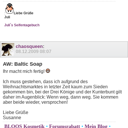
:
Liebe Grüße
Juli
Juli´s Seifentagebuch
chaosqueen
:
08.12.2009
08:07
AW: Baltic Soap
Ihr macht mich fertig!
Ich muss gestehen, dass ich aufgrund des
Weihnachtsmarktes in letzter Zeit kaum zum Sieden
gekommen bin, bei der Drei Könige und der Kunterbunt gilt
daher im Augenblick: Wenn weg, dann weg. Sie kommen
aber beide wieder, versprochen!
Liebe Grüße
Susanne
BLOOS Kosmetik
•
Forumsrabatt
•
Mein Blog
•