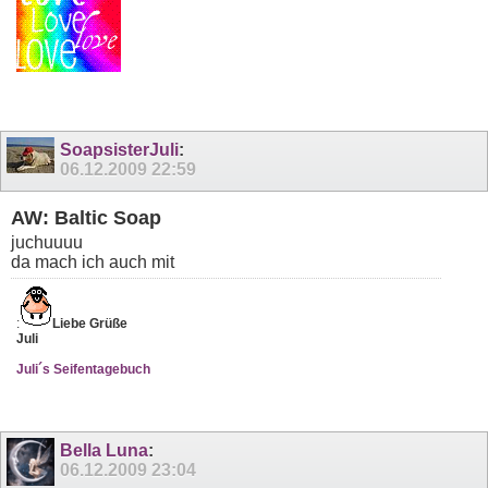
SoapsisterJuli
:
06.12.2009
22:59
AW: Baltic Soap
juchuuuu
da mach ich auch mit
:
Liebe Grüße
Juli
Juli´s Seifentagebuch
Bella Luna
:
06.12.2009
23:04