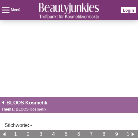
Menü
Login
BLOOS Kosmetik
Thema:
BLOOS Kosmetik
Stichworte:
-
1
2
3
4
5
6
7
8
9
10