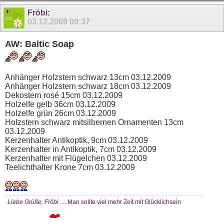
11
12
13
14
15
16
17
18
19
20
Fröbi
:
03.12.2009
09:37
AW: Baltic Soap
Anhänger Holzstern schwarz 13cm 03.12.2009
Anhänger Holzstern schwarz 18cm 03.12.2009
Dekostern rosé 15cm 03.12.2009
Holzelfe gelb 36cm 03.12.2009
Holzelfe grün 26cm 03.12.2009
Holzstern schwarz mitsilbernen Ornamenten 13cm
03.12.2009
Kerzenhalter Antikoptik, 9cm 03.12.2009
Kerzenhalter in Antikoptik, 7cm 03.12.2009
Kerzenhalter mit Flügelchen 03.12.2009
Teelichthalter Krone 7cm 03.12.2009
Liebe Grüße, Fröbi
.....Man sollte viel mehr Zeit mit Glücklichsein