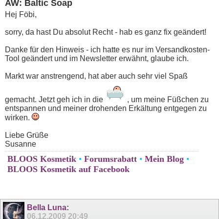
AW: Baltic Soap
Hej Föbi,
sorry, da hast Du absolut Recht - hab es ganz fix geändert!
Danke für den Hinweis - ich hatte es nur im Versandkosten-
Tool geändert und im Newsletter erwähnt, glaube ich.
Markt war anstrengend, hat aber auch sehr viel Spaß
gemacht. Jetzt geh ich in die
, um meine Füßchen zu
entspannen und meiner drohenden Erkältung entgegen zu
wirken.
Liebe Grüße
Susanne
BLOOS Kosmetik
•
Forumsrabatt
•
Mein Blog
•
BLOOS Kosmetik auf Facebook
Bella Luna
:
06.12.2009
20:49