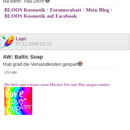
Na dann: Trau Dich!
BLOOS Kosmetik
•
Forumsrabatt
•
Mein Blog
•
BLOOS Kosmetik auf Facebook
Lupi
:
07.12.2009
21:12
AW: Baltic Soap
Hab grad die Versandkosten gespart
LG Lupi
Die Welt wäre schöner..wenn Mücken Fett statt Blut saugen würden.