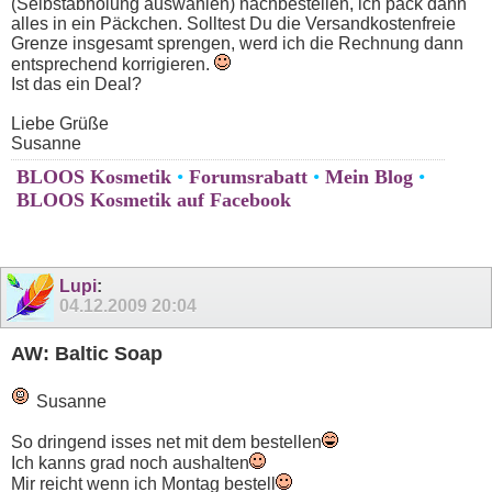
(Selbstabholung auswählen) nachbestellen, ich pack dann
alles in ein Päckchen. Solltest Du die Versandkostenfreie
Grenze insgesamt sprengen, werd ich die Rechnung dann
entsprechend korrigieren.
Ist das ein Deal?
Liebe Grüße
Susanne
BLOOS Kosmetik
•
Forumsrabatt
•
Mein Blog
•
BLOOS Kosmetik auf Facebook
Lupi
:
04.12.2009
20:04
AW: Baltic Soap
Susanne
So dringend isses net mit dem bestellen
Ich kanns grad noch aushalten
Mir reicht wenn ich Montag bestell