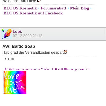
Na dann: Trau Dich!
BLOOS Kosmetik
•
Forumsrabatt
•
Mein Blog
•
BLOOS Kosmetik auf Facebook
Lupi
:
07.12.2009
21:12
AW: Baltic Soap
Hab grad die Versandkosten gespart
LG Lupi
Die Welt wäre schöner..wenn Mücken Fett statt Blut saugen würden.