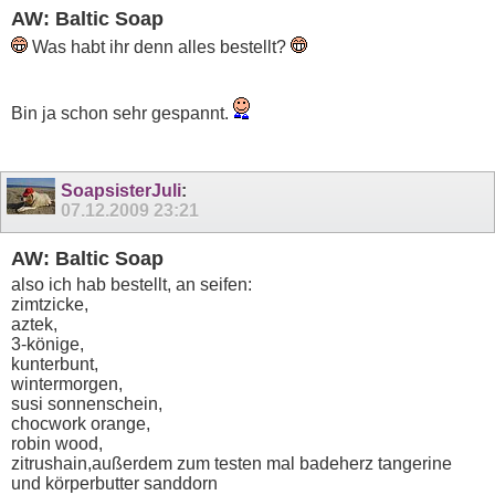
AW: Baltic Soap
Was habt ihr denn alles bestellt?
Bin ja schon sehr gespannt.
SoapsisterJuli
:
07.12.2009
23:21
AW: Baltic Soap
also ich hab bestellt, an seifen:
zimtzicke,
aztek,
3-könige,
kunterbunt,
wintermorgen,
susi sonnenschein,
chocwork orange,
robin wood,
zitrushain,außerdem zum testen mal badeherz tangerine
und körperbutter sanddorn