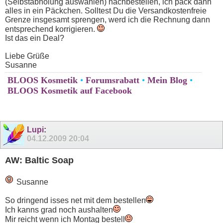
(Selbstabholung auswählen) nachbestellen, ich pack dann
alles in ein Päckchen. Solltest Du die Versandkostenfreie
Grenze insgesamt sprengen, werd ich die Rechnung dann
entsprechend korrigieren.
Ist das ein Deal?
Liebe Grüße
Susanne
BLOOS Kosmetik
•
Forumsrabatt
•
Mein Blog
•
BLOOS Kosmetik auf Facebook
Lupi
:
04.12.2009
20:04
AW: Baltic Soap
Susanne
So dringend isses net mit dem bestellen
Ich kanns grad noch aushalten
Mir reicht wenn ich Montag bestell