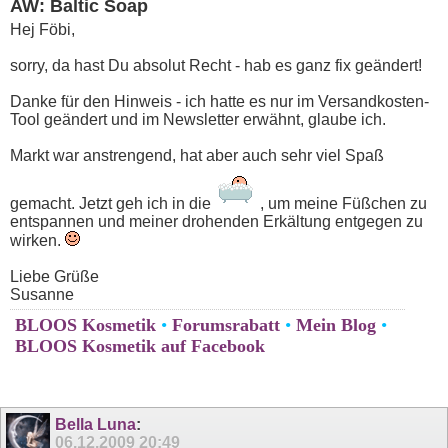
AW: Baltic Soap
Hej Föbi,
sorry, da hast Du absolut Recht - hab es ganz fix geändert!
Danke für den Hinweis - ich hatte es nur im Versandkosten-
Tool geändert und im Newsletter erwähnt, glaube ich.
Markt war anstrengend, hat aber auch sehr viel Spaß
gemacht. Jetzt geh ich in die
, um meine Füßchen zu
entspannen und meiner drohenden Erkältung entgegen zu
wirken.
Liebe Grüße
Susanne
BLOOS Kosmetik
•
Forumsrabatt
•
Mein Blog
•
BLOOS Kosmetik auf Facebook
Bella Luna
:
06.12.2009
20:49