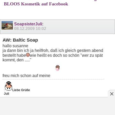
BLOOS Kosmetik auf Facebook
SoapsisterJuli
:
08.12.2009
10:02
AW: Baltic Soap
hallo susanne
ja dann bin ich ja heilfroh, daß ich gleich gestern abend
bestellt habe
wie heißt es doch so schön "wer zu spät
kommt, den ....."
freu mich schon auf meine
:
Liebe Grüße
Juli
Juli´s Seifentagebuch