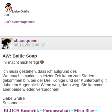
:
Liebe Grüße
Juli
Juli´s Seifentagebuch
chaosqueen
:
08.12.2009
08:07
AW: Baltic Soap
Ihr macht mich fertig!
Ich muss gestehen, dass ich aufgrund des
Weihnachtsmarktes in letzter Zeit kaum zum Sieden
gekommen bin, bei der Drei Könige und der Kunterbunt gilt
daher im Augenblick: Wenn weg, dann weg. Sie kommen
aber beide wieder, versprochen!
Liebe Grüße
Susanne
BLOOS Kosmetik
•
Forumsrabatt
•
Mein Blog
•