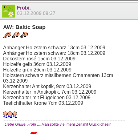
11
12
13
14
15
16
17
18
19
20
Fröbi
:
03.12.2009
09:37
AW: Baltic Soap
Anhänger Holzstern schwarz 13cm 03.12.2009
Anhänger Holzstern schwarz 18cm 03.12.2009
Dekostern rosé 15cm 03.12.2009
Holzelfe gelb 36cm 03.12.2009
Holzelfe grün 26cm 03.12.2009
Holzstern schwarz mitsilbernen Ornamenten 13cm
03.12.2009
Kerzenhalter Antikoptik, 9cm 03.12.2009
Kerzenhalter in Antikoptik, 7cm 03.12.2009
Kerzenhalter mit Flügelchen 03.12.2009
Teelichthalter Krone 7cm 03.12.2009
Liebe Grüße, Fröbi
.....Man sollte viel mehr Zeit mit Glücklichsein