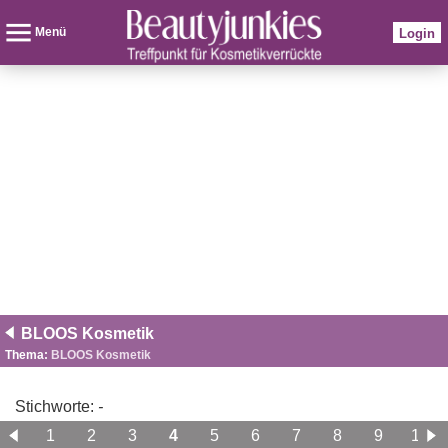
Menü
Login
BLOOS Kosmetik
Thema:
BLOOS Kosmetik
Stichworte:
-
1
2
3
4
5
6
7
8
9
10