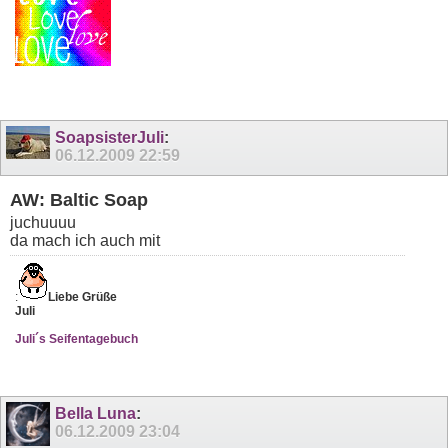
SoapsisterJuli
:
06.12.2009
22:59
AW: Baltic Soap
juchuuuu
da mach ich auch mit
:
Liebe Grüße
Juli
Juli´s Seifentagebuch
Bella Luna
:
06.12.2009
23:04