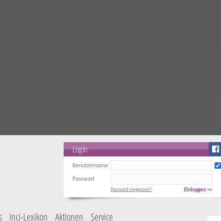
Login
Benutzername
Passwort
Passwort vergessen?
Einloggen >>
s
Inci-Lexikon
Aktionen
Service