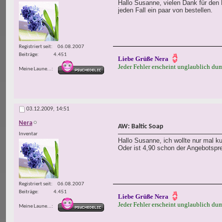
Hallo Susanne, vielen Dank für den 
jeden Fall ein paar von bestellen.
Registriert seit
06.08.2007
Beiträge
4.451
Liebe Grüße Nera
Jeder Fehler erscheint unglaublich d
Meine Laune...
03.12.2009,
14:51
Nera
AW: Baltic Soap
Inventar
Hallo Susanne, ich wollte nur mal k
Oder ist 4,90 schon der Angebotspr
Registriert seit
06.08.2007
Beiträge
4.451
Liebe Grüße Nera
Jeder Fehler erscheint unglaublich d
Meine Laune...