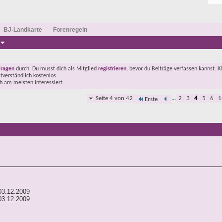
BJ-Landkarte
Forenregeln
Fragen
durch. Du musst dich als Mitglied
registrieren
, bevor du Beiträge verfassen kannst. K
stverständlich kostenlos.
ch am meisten interessiert.
Seite 4 von 42
...
2
3
4
5
6
1
Erste
03.12.2009
03.12.2009