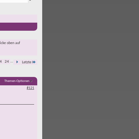
licke oben auf
4
24
...
Letzte
Themen-Optionen
#121