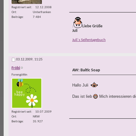
Registriert seit
12.12.2008
Ort
Unterfranken
Beiträge
7.484
:
Liebe Grüße
Juli
Juli´s Seifentagebuch
03.12.2009,
11:25
Fröbi
AW: Baltic Soap
Forengöttin
Hallo Juli
Das ist lieb
Mich interessieren d
Registriert seit
10.07.2009
Ort
NRW
Beiträge
35.927