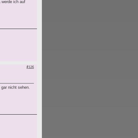
 werde ich auf
#126
 gar nicht sehen.