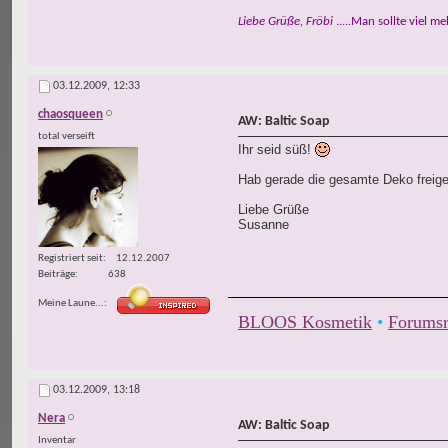
Liebe Grüße, Fröbi
.....Man sollte viel m
03.12.2009,
12:33
chaosqueen
AW: Baltic Soap
total verseift
Ihr seid süß!
Hab gerade die gesamte Deko freig
Liebe Grüße
Susanne
Registriert seit
12.12.2007
Beiträge
638
Meine Laune...
BLOOS Kosmetik
•
Forumsr
03.12.2009,
13:18
Nera
AW: Baltic Soap
Inventar