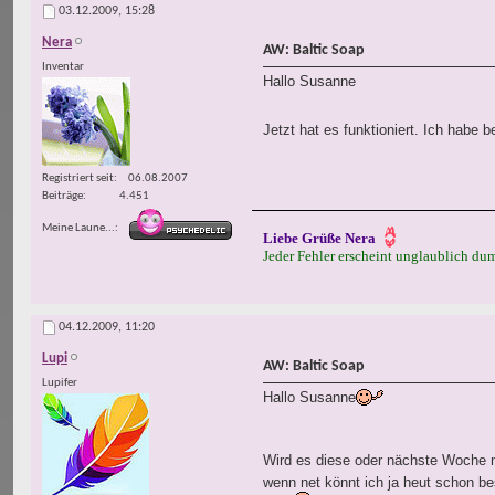
03.12.2009,
15:28
Nera
AW: Baltic Soap
Inventar
Hallo Susanne
Jetzt hat es funktioniert. Ich habe 
Registriert seit
06.08.2007
Beiträge
4.451
Meine Laune...
Liebe Grüße Nera
Jeder Fehler erscheint unglaublich d
04.12.2009,
11:20
Lupi
AW: Baltic Soap
Lupifer
Hallo Susanne
Wird es diese oder nächste Woche
wenn net könnt ich ja heut schon be