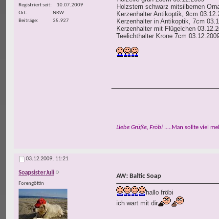
Registriert seit
10.07.2009
Holzstern schwarz mitsilbernen Or
Ort
NRW
Kerzenhalter Antikoptik, 9cm 03.12
Kerzenhalter in Antikoptik, 7cm 03.
Beiträge
35.927
Kerzenhalter mit Flügelchen 03.12.
Teelichthalter Krone 7cm 03.12.200
Liebe Grüße, Fröbi
.....Man sollte viel m
03.12.2009,
11:21
SoapsisterJuli
AW: Baltic Soap
Forengöttin
hallo fröbi
ich wart mit dir