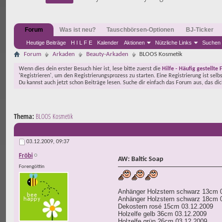
Forum
Was ist neu?
Tauschbörsen-Optionen
BJ-Ticker
Heutige Beiträge
H I L F E
Kalender
Aktionen
Nützliche Links
Suchen
Forum
Arkaden
Beauty-Arkaden
BLOOS Kosmetik
Wenn dies dein erster Besuch hier ist, lese bitte zuerst die
Hilfe - Häufig gestellte 
'Registrieren', um den Registrierungsprozess zu starten. Eine Registrierung ist selb
Du kannst auch jetzt schon Beiträge lesen. Suche dir einfach das Forum aus, das di
Thema:
BLOOS Kosmetik
03.12.2009,
09:37
Fröbi
AW: Baltic Soap
Forengöttin
Anhänger Holzstern schwarz 13cm 
Anhänger Holzstern schwarz 18cm 
Dekostern rosé 15cm 03.12.2009
Holzelfe gelb 36cm 03.12.2009
Holzelfe grün 26cm 03.12.2009