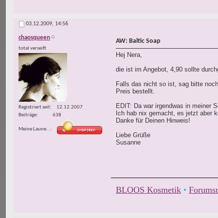
03.12.2009,
14:56
chaosqueen
AW: Baltic Soap
total verseift
Hej Nera,
die ist im Angebot, 4,90 sollte durc
Falls das nicht so ist, sag bitte n
Preis bestellt.
EDIT: Da war irgendwas in meiner So
Registriert seit
12.12.2007
Ich hab nix gemacht, es jetzt aber ko
Beiträge
638
Danke für Deinen Hinweis!
Meine Laune...
Liebe Grüße
Susanne
BLOOS Kosmetik
•
Forumsr