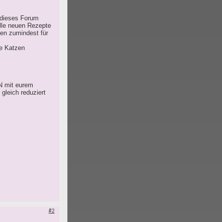
h dieses Forum
alle neuen Rezepte
den zumindest für
ne Katzen
PN mit eurem
gleich reduziert
#2