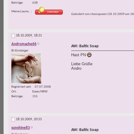
Beiträge
638
Meine Laune...
Geändert von chaosqueen (18.10.2009 um
18
18.10.2009,
18:31
Andromache66
AW: Baltic Soap
BJ-Einsteiger
Hast PN
Liebe Grüße
Andro
Registriert seit
07.07.2008
Ort
Essen/NRW
Beiträge
155
18.10.2009,
20:55
sunshine83
AW: Baltic Soap