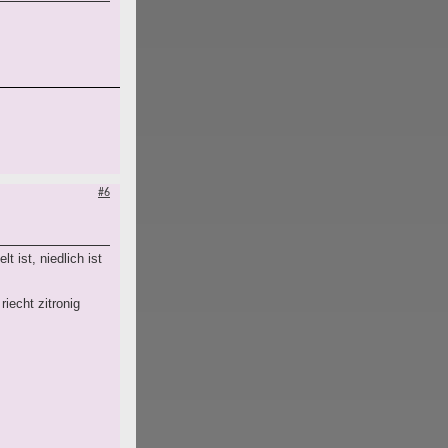
#6
 ist, niedlich ist
iecht zitronig