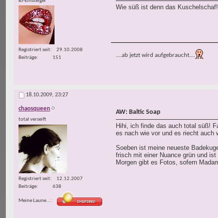
BJ-Einsteiger
Wie süß ist denn das Kuschelschaf!!
Registriert seit
29.10.2008
....ab jetzt wird aufgebraucht....
Beiträge
151
18.10.2009,
23:27
chaosqueen
AW: Baltic Soap
total verseift
Hihi, ich finde das auch total süß! 
es nach wie vor und es riecht auch 
Soeben ist meine neueste Badekugel 
frisch mit einer Nuance grün und ist
Morgen gibt es Fotos, sofern Madam
Registriert seit
12.12.2007
Beiträge
638
Meine Laune...