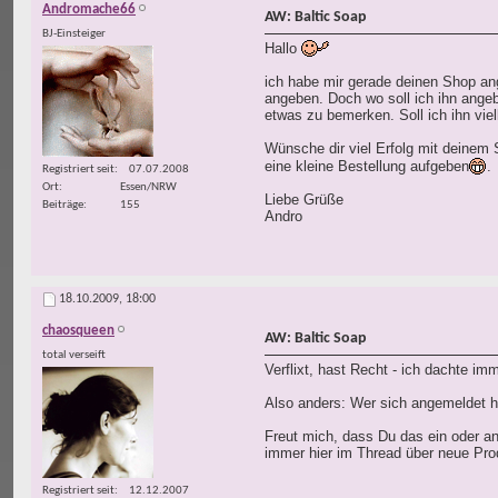
Andromache66
AW: Baltic Soap
BJ-Einsteiger
Hallo
ich habe mir gerade deinen Shop an
angeben. Doch wo soll ich ihn angeb
etwas zu bemerken. Soll ich ihn vie
Wünsche dir viel Erfolg mit deinem 
eine kleine Bestellung aufgeben
.
Registriert seit
07.07.2008
Ort
Essen/NRW
Liebe Grüße
Beiträge
155
Andro
18.10.2009,
18:00
chaosqueen
AW: Baltic Soap
total verseift
Verflixt, hast Recht - ich dachte i
Also anders: Wer sich angemeldet ha
Freut mich, dass Du das ein oder a
immer hier im Thread über neue Prod
Registriert seit
12.12.2007