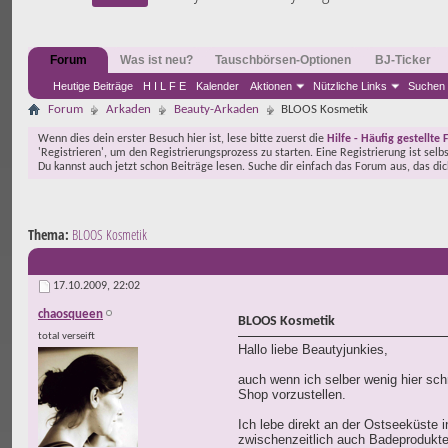
Forum
Was ist neu?
Tauschbörsen-Optionen
BJ-Ticker
Heutige Beiträge
H I L F E
Kalender
Aktionen
Nützliche Links
Suchen
Forum
Arkaden
Beauty-Arkaden
BLOOS Kosmetik
Wenn dies dein erster Besuch hier ist, lese bitte zuerst die
Hilfe - Häufig gestellte 
'Registrieren', um den Registrierungsprozess zu starten. Eine Registrierung ist selb
Du kannst auch jetzt schon Beiträge lesen. Suche dir einfach das Forum aus, das di
Thema:
BLOOS Kosmetik
17.10.2009,
22:02
chaosqueen
BLOOS Kosmetik
total verseift
Hallo liebe Beautyjunkies,
auch wenn ich selber wenig hier sch
Shop vorzustellen.
Ich lebe direkt an der Ostseeküste i
zwischenzeitlich auch Badeprodukte