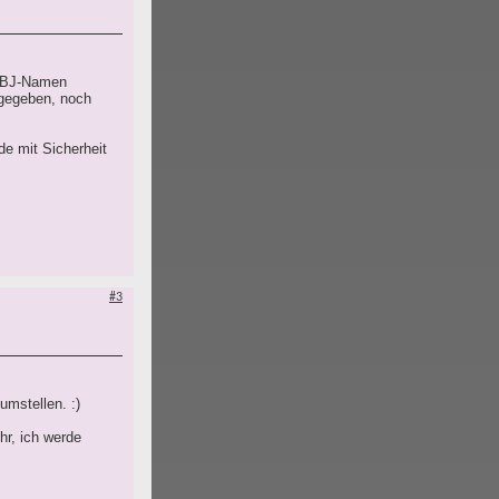
n BJ-Namen
 gegeben, noch
de mit Sicherheit
#3
umstellen. :)
r, ich werde