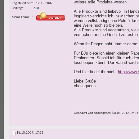
weitere tolle Produkte werden.
Registriert seit
12.12.2007
Beiträge
638
Alle Produkte sind liebevoll in Han
inspiriert verzichte ich inzwischen
Meine Laune...
werden vollständig ohne Palmöl kre
eine Weile noch so bleiben.
Alle Produkte sind vegetarisch, vie
versuchen, meine Geduld zu testen
Wenn ihr Fragen habt, immer gerne 
Für BJs biete ich einen kleinen Rab
Realnamen. Sobald ich für euch den 
losshoppen könnt. Der Rabatt wird 
Und hier findet ihr mich:
http://www.
Liebe Grüße
chaosqueen
Geändert von chaosqueen (08.05.2012 um
16
18.10.2009,
17:36