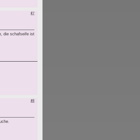
#7
 die schafseife ist
#8
suche.