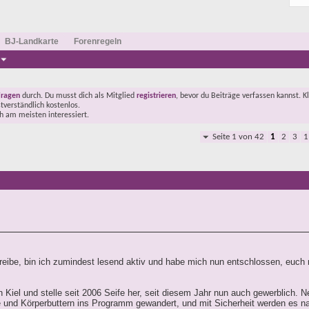
BJ-Landkarte
Forenregeln
Fragen
durch. Du musst dich als Mitglied
registrieren
, bevor du Beiträge verfassen kannst. K
stverständlich kostenlos.
ch am meisten interessiert.
Seite 1 von 42
1
2
3
1
reibe, bin ich zumindest lesend aktiv und habe mich nun entschlossen, euch
n Kiel und stelle seit 2006 Seife her, seit diesem Jahr nun auch gewerblich. 
 und Körperbuttern ins Programm gewandert, und mit Sicherheit werden es 