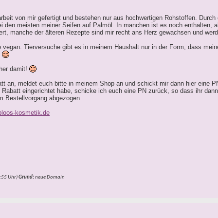
darbeit von mir gefertigt und bestehen nur aus hochwertigen Rohstoffen. Durc
 bei den meisten meiner Seifen auf Palmöl. In manchen ist es noch enthalten, 
iert, manche der älteren Rezepte sind mir recht ans Herz gewachsen und wer
le vegan. Tierversuche gibt es in meinem Haushalt nur in der Form, dass mei
.
her damit!
att an, meldet euch bitte in meinem Shop an und schickt mir dann hier eine 
Rabatt eingerichtet habe, schicke ich euch eine PN zurück, so dass ihr dann 
im Bestellvorgang abgezogen.
bloos-kosmetik.de
:55
Uhr)
Grund:
neue Domain