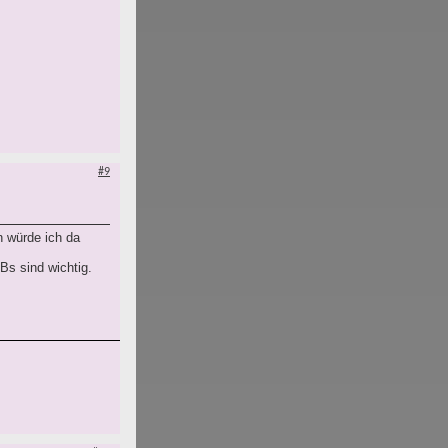
#9
n würde ich da
Bs sind wichtig.