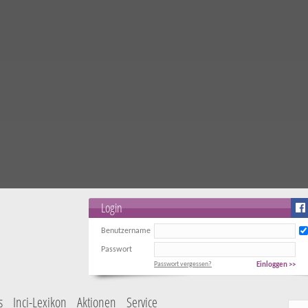
Login
Benutzername
Passwort
Passwort vergessen?
Einloggen >>
s
Inci-Lexikon
Aktionen
Service