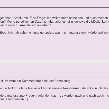
gesehen. Gefällt mir. Eine Frage: Ich wollte mich anmelden und auch meine
en? Meine persönlichen Daten ist klar, aber es ist nirgendwo die Möglichkeit
lleicht unter "Firmendaten" angeben?
Shop. Ich hab schon einiges gefunden, was mich interessieren würde und wer
mmer, da wäre ein Kommentarfeld bei der Anmeldung.
t, schickt mir bitte hier eine PN mit seinem Real-Namen, dann kann ich das 
ndere interessante Produkt gefunden hast! Es werden nach und nach auch meh
ukte informieren. ;)