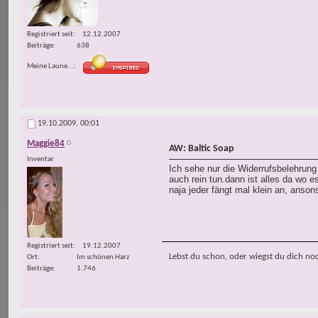
Registriert seit
12.12.2007
Beiträge
638
Meine Laune...
19.10.2009,
00:01
Maggie84
AW: Baltic Soap
Inventar
Ich sehe nur die Widerrufsbelehrung
auch rein tun.dann ist alles da wo es
naja jeder fängt mal klein an, anson
Registriert seit
19.12.2007
Lebst du schon, oder wiegst du dich no
Ort
Im schönen Harz
Beiträge
1.746