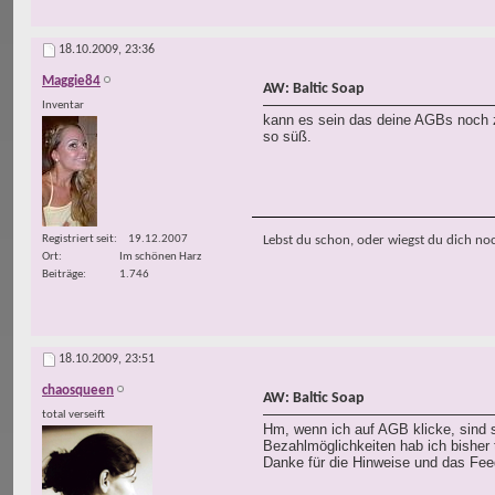
18.10.2009,
23:36
Maggie84
AW: Baltic Soap
Inventar
kann es sein das deine AGBs noch zi
so süß.
Lebst du schon, oder wiegst du dich no
Registriert seit
19.12.2007
Ort
Im schönen Harz
Beiträge
1.746
18.10.2009,
23:51
chaosqueen
AW: Baltic Soap
total verseift
Hm, wenn ich auf AGB klicke, sind s
Bezahlmöglichkeiten hab ich bisher 
Danke für die Hinweise und das Fe