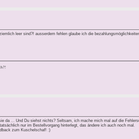
emlich leer sind?! ausserdem fehlen glaube ich die bezahlungsmöglichkeiten,
ch?!
ie da ... Und Du siehst nichts? Seltsam, ich mache mich mal auf die Fehler
tatsächlich nur im Bestellvorgang hinterlegt, das ändere ich auch noch mal.
edback zum Kuschelschaf! :)