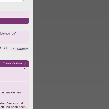
licke oben auf
1
21
...
Letzte
Themen-Optionen
#1
 meinen kleinen
Neben Seifen sind
nach und nach noch