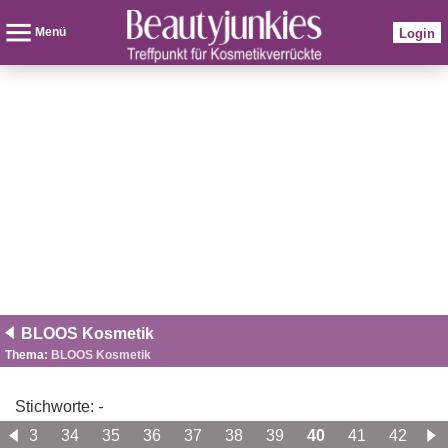
Menü
Login
BLOOS Kosmetik
Thema:
BLOOS Kosmetik
Stichworte:
-
33
34
35
36
37
38
39
40
41
42