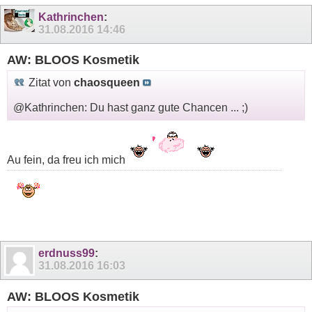
Kathrinchen
:
31.08.2016
14:46
AW: BLOOS Kosmetik
Zitat von
chaosqueen
@Kathrinchen: Du hast ganz gute Chancen ... ;)
Au fein, da freu ich mich
erdnuss99
:
31.08.2016
16:03
AW: BLOOS Kosmetik