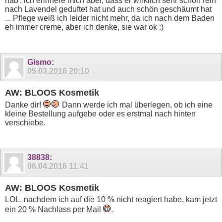
hab', ich erinnere mich aber, dass er wirklich sehr schön rein
nach Lavendel geduftet hat und auch schön geschäumt hat
... Pflege weiß ich leider nicht mehr, da ich nach dem Baden
eh immer creme, aber ich denke, sie war ok :)
Gismo
:
05.03.2016
20:10
AW: BLOOS Kosmetik
Danke dir!
Dann werde ich mal überlegen, ob ich eine
kleine Bestellung aufgebe oder es erstmal nach hinten
verschiebe.
38838
:
06.04.2016
11:41
AW: BLOOS Kosmetik
LOL, nachdem ich auf die 10 % nicht reagiert habe, kam jetzt
ein 20 % Nachlass per Mail
.