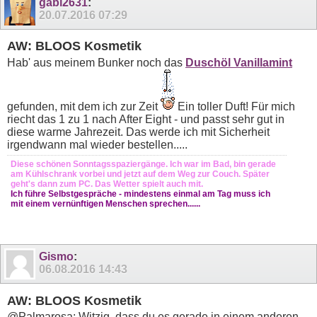
gabi2631
:
20.07.2016
07:29
AW: BLOOS Kosmetik
Hab' aus meinem Bunker noch das
Duschöl Vanillamint
gefunden, mit dem ich zur Zeit
Ein toller Duft! Für mich
riecht das 1 zu 1 nach After Eight - und passt sehr gut in
diese warme Jahrezeit. Das werde ich mit Sicherheit
irgendwann mal wieder bestellen.....
Diese schönen Sonntagsspaziergänge. Ich war im Bad, bin gerade
am Kühlschrank vorbei und jetzt auf dem Weg zur Couch. Später
geht's dann zum PC. Das Wetter spielt auch mit.
Ich führe Selbstgespräche - mindestens einmal am Tag muss ich
mit einem vernünftigen Menschen sprechen......
Gismo
:
06.08.2016
14:43
AW: BLOOS Kosmetik
@Palmarosa: Witzig, dass du es gerade in einem anderen