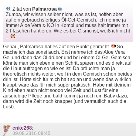
Zitat von
Palmarosa
Zumba, wir wissen selber nicht, was es ist, hoffen aber
auf ein gebrauchsfertiges Öl-Gel-Gemisch. Ich nehme ja
immer Aloe Vera & KÖ in Kombi und muss halt immer mit
2 Flaschen hantieren. Wie es bei Gismo ist, weiß ich nicht
...
Genau, Palmarosa hat es auf den Punkt gebracht.
So
mache ich das sonst auch. Erst nehme ich das Aloe Vera
Gel und dann das Öl drüber und bei einem Öl-Gel-Gemisch
könnte man sich eben einen Schritt sparen und es direkt auf
die Haut auftragen so wie es ist. Da bräuchte man ja
theoretisch nichts weiter, weil in dem Gemisch schon beides
drin ist. Hörte sich für mich halt so an und wenn das wirklich
klappt, wäre das für mich super praktisch. Habe mit kleinem
Kind eben auch nicht soooo viel Zeit und Lust für eine
ausgiebige Pflege und bald kommt ja noch ein Baby dazu,
dann wird die Zeit noch knapper (und vermutlich auch die
Lust).
enke268
:
09.08.2016
08:45