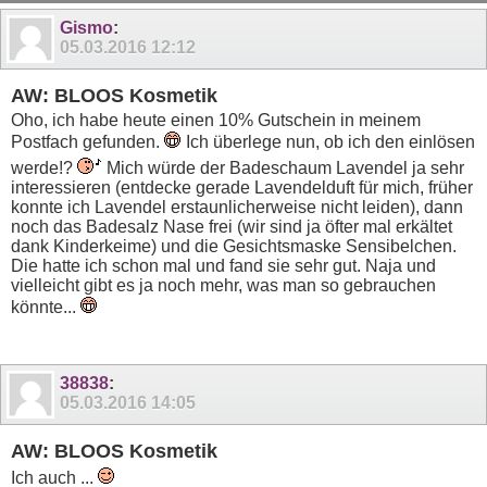
Gismo
:
05.03.2016
12:12
AW: BLOOS Kosmetik
Oho, ich habe heute einen 10% Gutschein in meinem
Postfach gefunden.
Ich überlege nun, ob ich den einlösen
werde!?
Mich würde der Badeschaum Lavendel ja sehr
interessieren (entdecke gerade Lavendelduft für mich, früher
konnte ich Lavendel erstaunlicherweise nicht leiden), dann
noch das Badesalz Nase frei (wir sind ja öfter mal erkältet
dank Kinderkeime) und die Gesichtsmaske Sensibelchen.
Die hatte ich schon mal und fand sie sehr gut. Naja und
vielleicht gibt es ja noch mehr, was man so gebrauchen
könnte...
38838
:
05.03.2016
14:05
AW: BLOOS Kosmetik
Ich auch ...