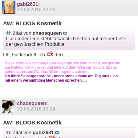
gabi2631
:
31.08.2016
13:20
AW: BLOOS Kosmetik
Zitat von
chaosqueen
Cucumber-Deo steht tatsächlich schon auf meiner Liste
der gewünschten Produkte.
Oh, Gurkenduft, ich
den........
Diese schönen Sonntagsspaziergänge. Ich war im Bad, bin gerade
am Kühlschrank vorbei und jetzt auf dem Weg zur Couch. Später
geht's dann zum PC. Das Wetter spielt auch mit.
Ich führe Selbstgespräche - mindestens einmal am Tag muss ich
mit einem vernünftigen Menschen sprechen......
chaosqueen
:
31.08.2016
13:24
AW: BLOOS Kosmetik
Zitat von
gabi2631