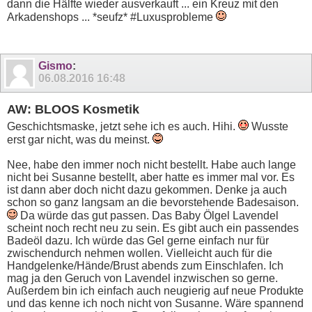
dann die Hälfte wieder ausverkauft ... ein Kreuz mit den
Arkadenshops ... *seufz* #Luxusprobleme
Gismo
:
06.08.2016
16:48
AW: BLOOS Kosmetik
Geschichtsmaske, jetzt sehe ich es auch. Hihi.
Wusste
erst gar nicht, was du meinst.
Nee, habe den immer noch nicht bestellt. Habe auch lange
nicht bei Susanne bestellt, aber hatte es immer mal vor. Es
ist dann aber doch nicht dazu gekommen. Denke ja auch
schon so ganz langsam an die bevorstehende Badesaison.
Da würde das gut passen. Das Baby Ölgel Lavendel
scheint noch recht neu zu sein. Es gibt auch ein passendes
Badeöl dazu. Ich würde das Gel gerne einfach nur für
zwischendurch nehmen wollen. Vielleicht auch für die
Handgelenke/Hände/Brust abends zum Einschlafen. Ich
mag ja den Geruch von Lavendel inzwischen so gerne.
Außerdem bin ich einfach auch neugierig auf neue Produkte
und das kenne ich noch nicht von Susanne. Wäre spannend