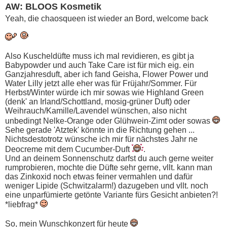
AW: BLOOS Kosmetik
Yeah, die chaosqueen ist wieder an Bord, welcome back
Also Kuscheldüfte muss ich mal revidieren, es gibt ja
Babypowder und auch Take Care ist für mich eig. ein
Ganzjahresduft, aber ich fand Geisha, Flower Power und
Water Lilly jetzt alle eher was für Früjahr/Sommer. Für
Herbst/Winter würde ich mir sowas wie Highland Green
(denk' an Irland/Schottland, mosig-grüner Duft) oder
Weihrauch/Kamille/Lavendel wünschen, also nicht
unbedingt Nelke-Orange oder Glühwein-Zimt oder sowas
Sehe gerade 'Atztek' könnte in die Richtung gehen ...
Nichtsdestotrotz wünsche ich mir für nächstes Jahr ne
Deocreme mit dem Cucumber-Duft
.
Und an deinem Sonnenschutz darfst du auch gerne weiter
rumprobieren, mochte die Düfte sehr gerne, vllt. kann man
das Zinkoxid noch etwas feiner vermahlen und dafür
weniger Lipide (Schwitzalarm!) dazugeben und vllt. noch
eine unparfümierte getönte Variante fürs Gesicht anbieten?!
*liebfrag*
So, mein Wunschkonzert für heute