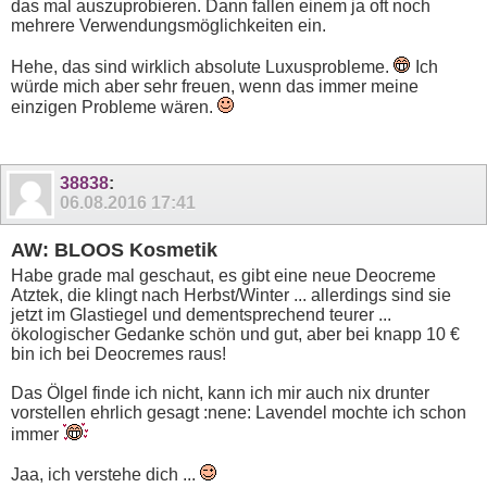
das mal auszuprobieren. Dann fallen einem ja oft noch
mehrere Verwendungsmöglichkeiten ein.
Hehe, das sind wirklich absolute Luxusprobleme.
Ich
würde mich aber sehr freuen, wenn das immer meine
einzigen Probleme wären.
38838
:
06.08.2016
17:41
AW: BLOOS Kosmetik
Habe grade mal geschaut, es gibt eine neue Deocreme
Atztek, die klingt nach Herbst/Winter ... allerdings sind sie
jetzt im Glastiegel und dementsprechend teurer ...
ökologischer Gedanke schön und gut, aber bei knapp 10 €
bin ich bei Deocremes raus!
Das Ölgel finde ich nicht, kann ich mir auch nix drunter
vorstellen ehrlich gesagt :nene: Lavendel mochte ich schon
immer
Jaa, ich verstehe dich ...