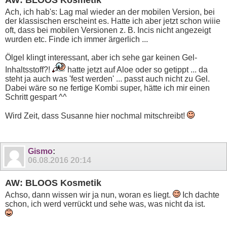
AW: BLOOS Kosmetik
Ach, ich hab's: Lag mal wieder an der mobilen Version, bei
der klassischen erscheint es. Hatte ich aber jetzt schon wiiie
oft, dass bei mobilen Versionen z. B. Incis nicht angezeigt
wurden etc. Finde ich immer ärgerlich ...
Ölgel klingt interessant, aber ich sehe gar keinen Gel-
Inhaltsstoff?!
hatte jetzt auf Aloe oder so getippt ... da
steht ja auch was 'fest werden' ... passt auch nicht zu Gel.
Dabei wäre so ne fertige Kombi super, hätte ich mir einen
Schritt gespart ^^
Wird Zeit, dass Susanne hier nochmal mitschreibt!
Gismo
:
06.08.2016
20:14
AW: BLOOS Kosmetik
Achso, dann wissen wir ja nun, woran es liegt.
Ich dachte
schon, ich werd verrückt und sehe was, was nicht da ist.