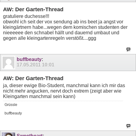
AW: Der Garten-Thread
gratuliere duchesse!!!
obwohl ich seit der vox sendung ab ins beet ja angst vor
kleingärtnern habe...wegen dem komischen studenten der
nieeeeee den schnabel hällt und dauernd umbaut und
gegen alle kleingartenregeln verstößt....ggg
buffbeauty
:
17.05.2011
10:01
AW: Der Garten-Thread
ja, dieser ewige Bio-Student, manchmal kann ich mir das
nicht mehr angucken, nervt doch extrem (zeigt aber wie
Kleingarten manchmal sein kann)
Grüssle
buffbeauty
Sweetheart
: