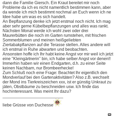
dann die Familie Giersch. Ein Kraut bereitet mir noch
Probleme da ich es nicht namentlich bestimmen kann, aber
da wende ich mich bestimmt nochmal an Euch wenn ich ne
Idee habe um was es sich handelt.
An Bepflanzung denke ich jetzt erstmal noch nicht. Ich mag
aber sehr gerne Kübelbepflanzungen und alles was rankt.
Nächsten Monat werde ich wohl zwei oder drei
Maurerbütten die noch im Garten rumstehen, mit frischen
Sommerblumen und meinen heißgeliebten
Ziertabakpflanzen auf die Terasse stellen. Alles andere will
ich erstmal in Ruhe abwarten und beobachten.
Ansonsten hoffe ich Ihr habt keine Angst vor mir weil ich jetzt
eine "Kleingärtnerin" bin, ich habe selber Angst vor denen!!
Immerhin haben wir einen Endgarten, d.h. zu einer Seite
keinen Nachbarn, nur Brombeerhecke!
Zum Schluß noch eine Frage: Beachtet Ihr eigentlich den
Mondverlauf bei den Gartenaktivitäten? Also z.B. wechselt
der Mond ins Tierkreiszeichen xxx, ist er günstig Unkraut zu
jäten, Obstbäume zu beschneiden usw. Ich finde das
hochinteressant. Was meint Ihr dazu?
__________________________
liebe Grüsse von Duchesse