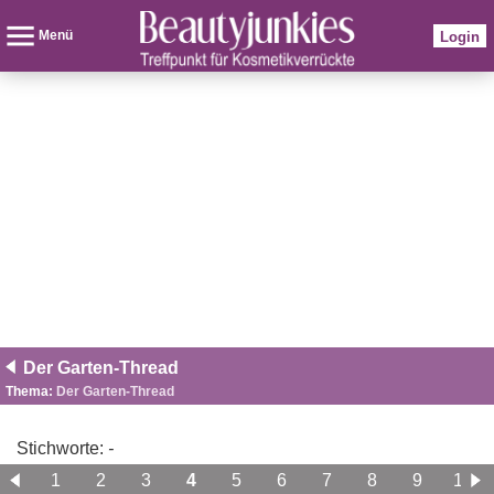
Menü
Login
Der Garten-Thread
Thema:
Der Garten-Thread
Stichworte:
-
1
2
3
4
5
6
7
8
9
10