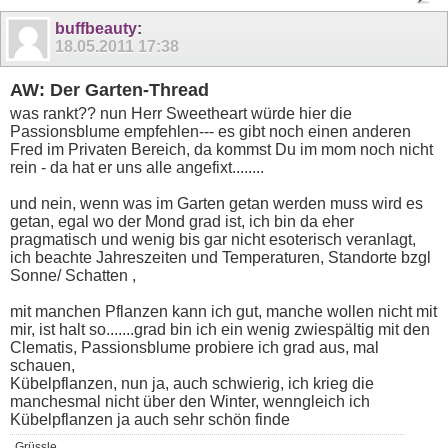
buffbeauty
:
18.05.2011
17:38
AW: Der Garten-Thread
was rankt?? nun Herr Sweetheart würde hier die
Passionsblume empfehlen--- es gibt noch einen anderen
Fred im Privaten Bereich, da kommst Du im mom noch nicht
rein - da hat er uns alle angefixt........
und nein, wenn was im Garten getan werden muss wird es
getan, egal wo der Mond grad ist, ich bin da eher
pragmatisch und wenig bis gar nicht esoterisch veranlagt,
ich beachte Jahreszeiten und Temperaturen, Standorte bzgl
Sonne/ Schatten ,
mit manchen Pflanzen kann ich gut, manche wollen nicht mit
mir, ist halt so.......grad bin ich ein wenig zwiespältig mit den
Clematis, Passionsblume probiere ich grad aus, mal
schauen,
Kübelpflanzen, nun ja, auch schwierig, ich krieg die
manchesmal nicht über den Winter, wenngleich ich
Kübelpflanzen ja auch sehr schön finde
Grüssle