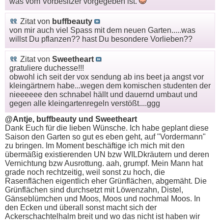
was vom Vorbesitzer vorgegeben ist.
Zitat von
buffbeauty
von mir auch viel Spass mit dem neuen Garten.....was
willst Du pflanzen?? hast Du besondere Vorlieben??
Zitat von
Sweetheart
gratuliere duchesse!!!
obwohl ich seit der vox sendung ab ins beet ja angst vor
kleingärtnern habe...wegen dem komischen studenten der
nieeeeee den schnabel hällt und dauernd umbaut und
gegen alle kleingartenregeln verstößt....ggg
@Antje, buffbeauty und Sweetheart
Dank Euch für die lieben Wünsche. Ich habe geplant diese
Saison den Garten so gut es eben geht, auf "Vordermann"
zu bringen. Im Moment beschäftige ich mich mit den
übermäßig existierenden UN bzw WILDkräutern und deren
Vernichtung bzw Ausrottung. aah, grumpf. Mein Mann hat
grade noch rechtzeitig, weil sonst zu hoch, die
Rasenflächen eigentlich eher Grünflächen, abgemäht. Die
Grünflächen sind durchsetzt mit Löwenzahn, Distel,
Gänseblümchen und Moos, Moos und nochmal Moos. In
den Ecken und überall sonst macht sich der
Ackerschachtelhalm breit und wo das nicht ist haben wir