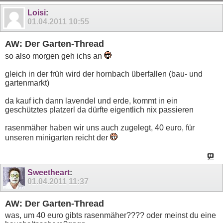
11
12
13
14
15
16
17
18
19
20
Loisi
:
01.04.2011
10:55
AW: Der Garten-Thread
so also morgen geh ichs an
gleich in der früh wird der hornbach überfallen (bau- und
gartenmarkt)
da kauf ich dann lavendel und erde, kommt in ein
geschütztes platzerl da dürfte eigentlich nix passieren
rasenmäher haben wir uns auch zugelegt, 40 euro, für
unseren minigarten reicht der
Sweetheart
:
01.04.2011
11:37
AW: Der Garten-Thread
was, um 40 euro gibts rasenmäher???? oder meinst du eine