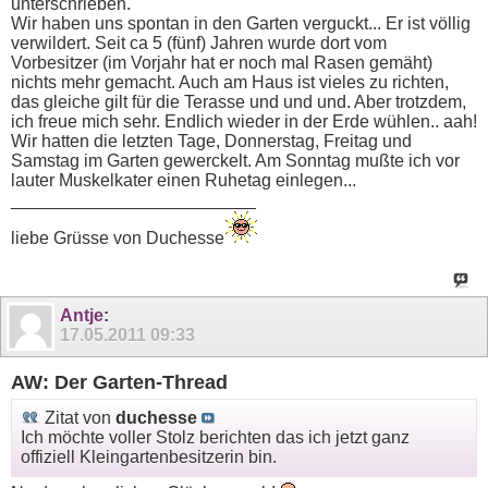
unterschrieben.
Wir haben uns spontan in den Garten verguckt... Er ist völlig
verwildert. Seit ca 5 (fünf) Jahren wurde dort vom
Vorbesitzer (im Vorjahr hat er noch mal Rasen gemäht)
nichts mehr gemacht. Auch am Haus ist vieles zu richten,
das gleiche gilt für die Terasse und und und. Aber trotzdem,
ich freue mich sehr. Endlich wieder in der Erde wühlen.. aah!
Wir hatten die letzten Tage, Donnerstag, Freitag und
Samstag im Garten gewerckelt. Am Sonntag mußte ich vor
lauter Muskelkater einen Ruhetag einlegen...
_________________________
liebe Grüsse von Duchesse
Antje
:
17.05.2011
09:33
AW: Der Garten-Thread
Zitat von
duchesse
Ich möchte voller Stolz berichten das ich jetzt ganz
offiziell Kleingartenbesitzerin bin.