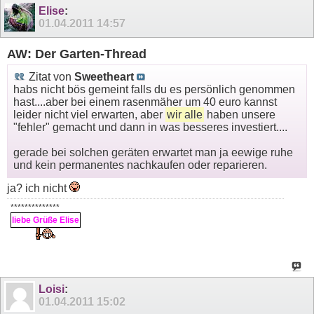
Elise
:
01.04.2011
14:57
AW: Der Garten-Thread
Zitat von
Sweetheart
habs nicht bös gemeint falls du es persönlich genommen
hast....aber bei einem rasenmäher um 40 euro kannst
leider nicht viel erwarten, aber
wir alle
haben unsere
"fehler" gemacht und dann in was besseres investiert....
gerade bei solchen geräten erwartet man ja eewige ruhe
und kein permanentes nachkaufen oder reparieren.
ja? ich nicht
**************
liebe Grüße Elise
Loisi
:
01.04.2011
15:02