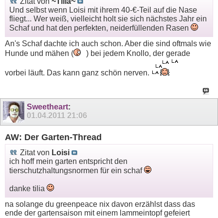
Zitat von
~Tilia~
Und selbst wenn Loisi mit ihrem 40-€-Teil auf die Nase
fliegt... Wer weiß, vielleicht holt sie sich nächstes Jahr ein
Schaf und hat den perfekten, neiderfüllenden Rasen
An's Schaf dachte ich auch schon. Aber die sind oftmals wie
Hunde und mähen (
) bei jedem Knollo, der gerade
vorbei läuft. Das kann ganz schön nerven.
Sweetheart
:
01.04.2011
21:06
AW: Der Garten-Thread
Zitat von
Loisi
ich hoff mein garten entspricht den
tierschutzhaltungsnormen für ein schaf
danke tilia
na solange du greenpeace nix davon erzählst dass das
ende der gartensaison mit einem lammeintopf gefeiert