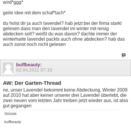
wird*ggg*
geile idee mit dem schaf*lach*
du holst dir ja auch lavendel? hab jetzt bei der firma starkl
gelesen dass man den lavendel im winter mit reisig
abdecken soll? weißt du was davon? dachte immer der
winterharte lavendel packts auch ohne abdecken? hab das
auch sonst noch nicht gelesen
buffbeauty
:
02.04.2011
07:10
AW: Der Garten-Thread
ne, unser Lavendel bekommt keine Abdeckung, Winter 2009
auf 2010 hat aber keiner unserer drei Lavendel überlebt, die
zwei neuen vom letzten Jahr treiben jetzt wieder aus, ist also
gut gegangen
Grüssle
buffbeauty