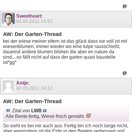
Sweetheart
:
02.05.2011
14:01
AW: Der Garten-Thread
bei der wiese meiner eltern ist das glück dass sie voll ist mit
wiesenblumen, immer wieder wo eine tulpe rausschießt,
dauernd andere blumen blühen die aber en nature da
sind....so fällt nicht auf dass der garten quasi baustelle
ist*gg*
Antje
:
02.05.2011
14:12
AW: Der Garten-Thread
Zitat von
LWB
Alle Beete fertig, Wiese frisch gemäht.
So sieht es bei mir auch aus. Fertig bin ich noch lange nicht,
aber wenigstens ist die Erde in den Beeten verbessert und