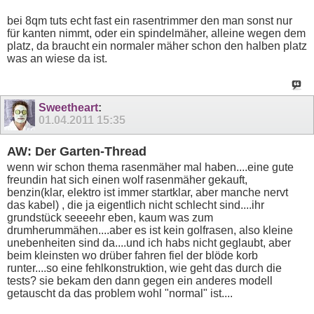
bei 8qm tuts echt fast ein rasentrimmer den man sonst nur
für kanten nimmt, oder ein spindelmäher, alleine wegen dem
platz, da braucht ein normaler mäher schon den halben platz
was an wiese da ist.
Sweetheart
:
01.04.2011
15:35
AW: Der Garten-Thread
wenn wir schon thema rasenmäher mal haben....eine gute
freundin hat sich einen wolf rasenmäher gekauft,
benzin(klar, elektro ist immer startklar, aber manche nervt
das kabel) , die ja eigentlich nicht schlecht sind....ihr
grundstück seeeehr eben, kaum was zum
drumherummähen....aber es ist kein golfrasen, also kleine
unebenheiten sind da....und ich habs nicht geglaubt, aber
beim kleinsten wo drüber fahren fiel der blöde korb
runter....so eine fehlkonstruktion, wie geht das durch die
tests? sie bekam den dann gegen ein anderes modell
getauscht da das problem wohl "normal" ist....