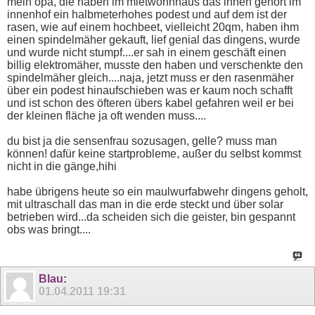
mein opa, die haben im mietwohnhaus das ihnen gehört im
innenhof ein halbmeterhohes podest und auf dem ist der
rasen, wie auf einem hochbeet, vielleicht 20qm, haben ihm
einen spindelmäher gekauft, lief genial das dingens, wurde
und wurde nicht stumpf....er sah in einem geschäft einen
billig elektromäher, musste den haben und verschenkte den
spindelmäher gleich....naja, jetzt muss er den rasenmäher
über ein podest hinaufschieben was er kaum noch schafft
und ist schon des öfteren übers kabel gefahren weil er bei
der kleinen fläche ja oft wenden muss....
du bist ja die sensenfrau sozusagen, gelle? muss man
können! dafür keine startprobleme, außer du selbst kommst
nicht in die gänge,hihi
habe übrigens heute so ein maulwurfabwehr dingens geholt,
mit ultraschall das man in die erde steckt und über solar
betrieben wird...da scheiden sich die geister, bin gespannt
obs was bringt....
Blau
:
01.04.2011
19:31