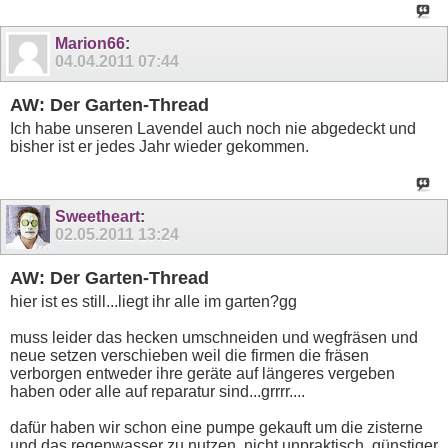
Marion66
:
04.04.2011
07:44
AW: Der Garten-Thread
Ich habe unseren Lavendel auch noch nie abgedeckt und
bisher ist er jedes Jahr wieder gekommen.
Sweetheart
:
02.05.2011
13:24
AW: Der Garten-Thread
hier ist es still...liegt ihr alle im garten?gg
muss leider das hecken umschneiden und wegfräsen und
neue setzen verschieben weil die firmen die fräsen
verborgen entweder ihre geräte auf längeres vergeben
haben oder alle auf reparatur sind...grrrr....
dafür haben wir schon eine pumpe gekauft um die zisterne
und das regenwasser zu nutzen, nicht unpraktisch, günstiger