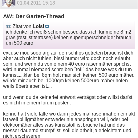
01.04.2011
15:18
AW: Der Garten-Thread
Zitat von
Loisi
ich denke ich weiß schon besser, dass ich für meine 8 m2
gras (rest ist terrasse) keinen supertuperschneider brauch
um 500 euro
excuse moi, sooo arg auf den schlips getreten brauchst dich
aber auch nicht fühlen, bissi humor wird doch noch erlaubt
sein, und wenn du von einem 40 euro rasenmäher sprichst
wird nunmal niemand schreiben "toll" das beste was du tun
kannst.....klar, bei 8qm holt man sich keinen 500 euro mäher,
würde mir auch bei 1000qm keinen 500euro mäher holen
weils übertrieben ist....
und wenn du da keinerlei antwort verträgst oder willst darfst
es nicht in einem forum posten.
kenne halt viele fälle wo dann jedes mal rasenmähen ein akt
ist weil billigmäher entweder nie anspringen will, oder bei
elektromäher alles was kunststoff ist brüche hat und das
messer dauernd stumpf ist, soll die arbeit ja erleichtern und
nicht erschweren.