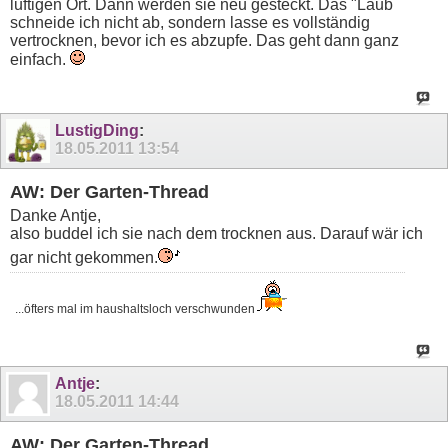
luftigen Ort. Dann werden sie neu gesteckt. Das "Laub
schneide ich nicht ab, sondern lasse es vollständig
vertrocknen, bevor ich es abzupfe. Das geht dann ganz
einfach.
LustigDing
:
18.05.2011
13:54
AW: Der Garten-Thread
Danke Antje,
also buddel ich sie nach dem trocknen aus. Darauf wär ich
gar nicht gekommen.
...öfters mal im haushaltsloch verschwunden
Antje
:
18.05.2011
14:44
AW: Der Garten-Thread