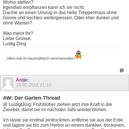
Wohin stellen?
Irgendwo einpflanzen kann ich sie nicht.
Dachte an einen Umzug in das helle Treppenhaus ohne
Sonne und leichtes weitergiessen. Oder eher dunkel und
ohne Wasser?
Was meint Ihr?
Liebe Grüsse,
Lustig Ding
...öfters mal im haushaltsloch verschwunden
Antje
:
18.05.2011
11:14
AW: Der Garten-Thread
@ LustigDing: Frühblüher ziehen jetzt ihre Kraft in die
Zwiebel, damit sie im nächsten Jahr wieder blühen.
Ich lasse sie erstmal eintrocknen, entferne sie aus der Erde
und lagere sie bis zum Herbst an einem dunklen, trockenen,