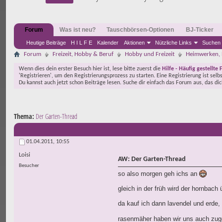
Forum
Was ist neu?
Tauschbörsen-Optionen
BJ-Ticker
Heutige Beiträge
H I L F E
Kalender
Aktionen
Nützliche Links
Suchen
Forum
Freizeit, Hobby & Beruf
Hobby und Freizeit
Heimwerken, 
Wenn dies dein erster Besuch hier ist, lese bitte zuerst die
Hilfe - Häufig gestellte 
'Registrieren', um den Registrierungsprozess zu starten. Eine Registrierung ist selb
Du kannst auch jetzt schon Beiträge lesen. Suche dir einfach das Forum aus, das di
Thema:
Der Garten-Thread
01.04.2011,
10:55
Loisi
AW: Der Garten-Thread
Besucher
so also morgen geh ichs an
gleich in der früh wird der hornbach 
da kauf ich dann lavendel und erde, 
rasenmäher haben wir uns auch zugel