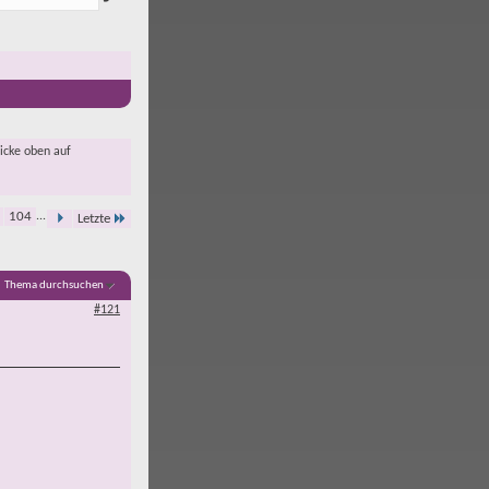
licke oben auf
104
...
Letzte
Thema durchsuchen
#121