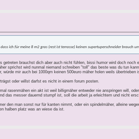
 dass ich für meine 8 m2 gras (rest ist terrasse) keinen supertuperschneider brauch 
s getreten brauchst dich aber auch nicht fühlen, bissi humor wird doch noch e
r sprichst wird nunmal niemand schreiben "toll" das beste was du tun kannst
, würde mir auch bei 1000qm keinen 500euro mäher holen weils übertrieben is
trägst oder willst darfst es nicht in einem forum posten.
 mal rasenmähen ein akt ist weil billigmäher entweder nie anspringen will, ode
und das messer dauernd stumpf ist, soll die arbeit ja erleichtern und nicht ers
mmer den man sonst nur für kanten nimmt, oder ein spindelmäher, alleine wege
n halben platz was an wiese da ist.