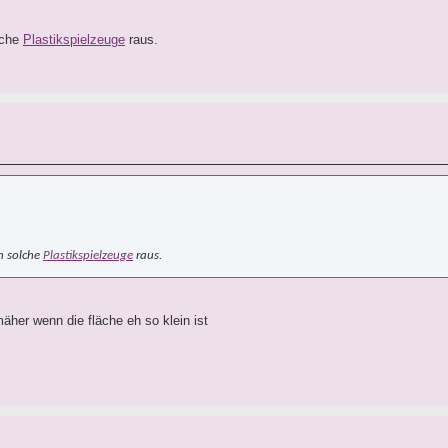
lche
Plastikspielzeuge
raus.
h solche
Plastikspielzeuge
raus.
äher wenn die fläche eh so klein ist