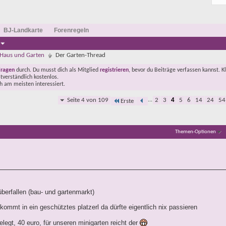
BJ-Landkarte
Forenregeln
Haus und Garten
Der Garten-Thread
Fragen
durch. Du musst dich als Mitglied
registrieren
, bevor du Beiträge verfassen kannst. K
stverständlich kostenlos.
ch am meisten interessiert.
Seite 4 von 109
...
2
3
4
5
6
14
24
54
Erste
Themen-Optionen
überfallen (bau- und gartenmarkt)
kommt in ein geschütztes platzerl da dürfte eigentlich nix passieren
egt, 40 euro, für unseren minigarten reicht der