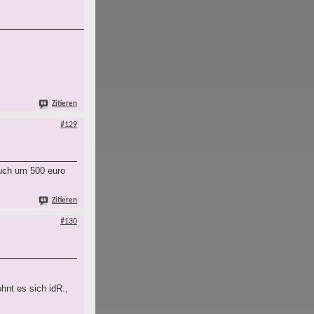
Zitieren
#129
auch um 500 euro
Zitieren
#130
.
hnt es sich idR.,