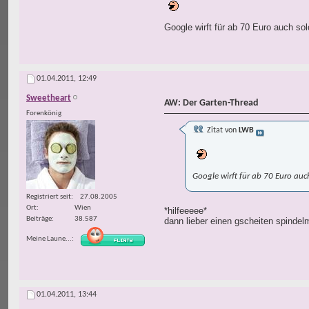
Google wirft für ab 70 Euro auch so
01.04.2011,
12:49
Sweetheart
AW: Der Garten-Thread
Forenkönig
Zitat von
LWB
Google wirft für ab 70 Euro auc
Registriert seit
27.08.2005
Ort
Wien
*hilfeeeee*
Beiträge
38.587
dann lieber einen gscheiten spindelm
Meine Laune...
01.04.2011,
13:44