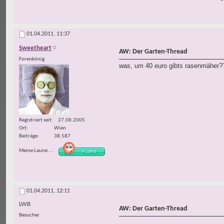
01.04.2011,
11:37
Sweetheart
AW: Der Garten-Thread
Forenkönig
was, um 40 euro gibts rasenmäher?
Registriert seit
27.08.2005
Ort
Wien
Beiträge
38.587
Meine Laune...
01.04.2011,
12:11
LWB
AW: Der Garten-Thread
Besucher