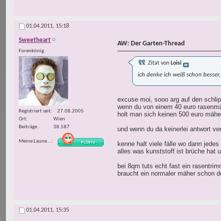
01.04.2011,
15:18
Sweetheart
AW: Der Garten-Thread
Forenkönig
Zitat von
Loisi
ich denke ich weiß schon besser,
excuse moi, sooo arg auf den schlip
wenn du von einem 40 euro rasenmähe
Registriert seit
27.08.2005
holt man sich keinen 500 euro mäher
Ort
Wien
Beiträge
38.587
und wenn du da keinerlei antwort ver
Meine Laune...
kenne halt viele fälle wo dann jedes
alles was kunststoff ist brüche hat 
bei 8qm tuts echt fast ein rasentri
braucht ein normaler mäher schon de
01.04.2011,
15:35