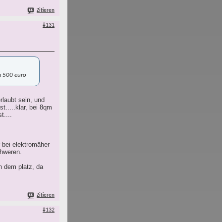
Zitieren
#131
um 500 euro
rlaubt sein, und
.....klar, bei 8qm
t....
r bei elektromäher
chweren.
n dem platz, da
Zitieren
#132