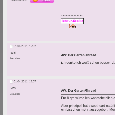
Meine Laune...
**************
liebe Grüße Elise
01.04.2011,
15:02
Loisi
AW: Der Garten-Thread
Besucher
ich denke ich weiß schon besser, da
01.04.2011,
15:07
LWB
AW: Der Garten-Thread
Besucher
Für 8 qm würde ich wahrscheinlich 
Aber prinzipell hat sweetheart natür
ein bisschen mehr auszugeben. Merk