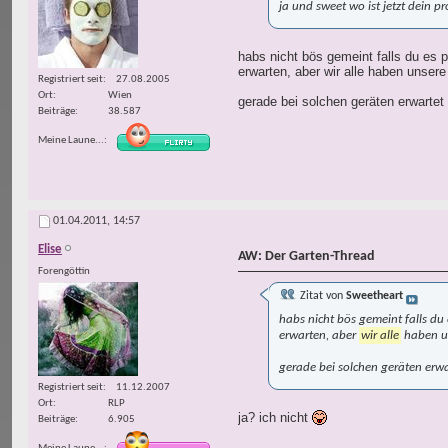
ja und sweet wo ist jetzt dein p
habs nicht bös gemeint falls du es 
erwarten, aber wir alle haben unsere
Registriert seit
27.08.2005
Ort
Wien
gerade bei solchen geräten erwarte
Beiträge
38.587
Meine Laune...
01.04.2011,
14:57
Elise
AW: Der Garten-Thread
Forengöttin
Zitat von
Sweetheart
habs nicht bös gemeint falls du
erwarten, aber
wir alle
haben un
gerade bei solchen geräten erw
Registriert seit
11.12.2007
Ort
RLP
ja? ich nicht
Beiträge
6.905