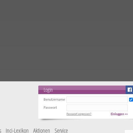
Login
Benutzername
Passwort
Passwort vergessen?
Einloggen >>
s
Inci-Lexikon
Aktionen
Service