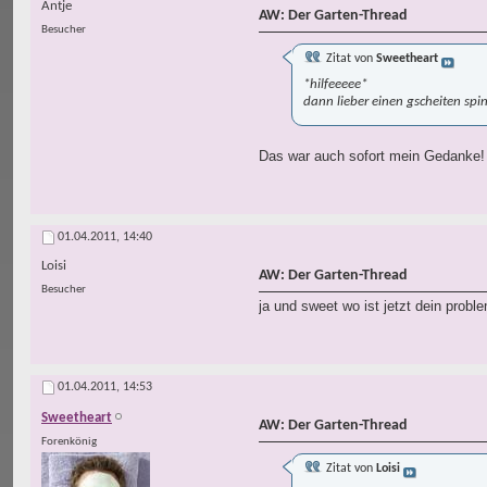
Antje
AW: Der Garten-Thread
Besucher
Zitat von
Sweetheart
*hilfeeeee*
dann lieber einen gscheiten spin
Das war auch sofort mein Gedanke! D
01.04.2011,
14:40
Loisi
AW: Der Garten-Thread
Besucher
ja und sweet wo ist jetzt dein probl
01.04.2011,
14:53
Sweetheart
AW: Der Garten-Thread
Forenkönig
Zitat von
Loisi