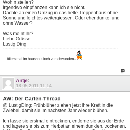
Wohin stellen?
Irgendwo einpflanzen kann ich sie nicht.
Dachte an einen Umzug in das helle Treppenhaus ohne
Sonne und leichtes weitergiessen. Oder eher dunkel und
ohne Wasser?
Was meint Ihr?
Liebe Grüsse,
Lustig Ding
...öfters mal im haushaltsloch verschwunden
Antje
:
18.05.2011
11:14
AW: Der Garten-Thread
@ LustigDing: Frühblüher ziehen jetzt ihre Kraft in die
Zwiebel, damit sie im nächsten Jahr wieder blühen.
Ich lasse sie erstmal eintrocknen, entferne sie aus der Erde
und lagere sie bis zum Herbst an einem dunklen, trockenen,