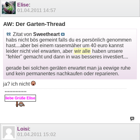
Elise
:
01.04.2011
14:57
AW: Der Garten-Thread
Zitat von
Sweetheart
habs nicht bös gemeint falls du es persönlich genommen
hast....aber bei einem rasenmäher um 40 euro kannst
leider nicht viel erwarten, aber
wir alle
haben unsere
"fehler" gemacht und dann in was besseres investiert....
gerade bei solchen geräten erwartet man ja eewige ruhe
und kein permanentes nachkaufen oder reparieren.
ja? ich nicht
**************
liebe Grüße Elise
Loisi
:
01.04.2011
15:02