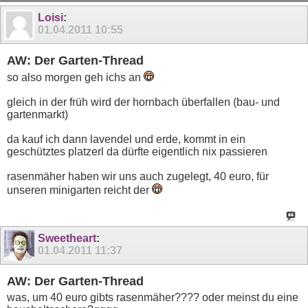
11
12
13
14
15
16
17
18
19
20
Loisi
:
01.04.2011
10:55
AW: Der Garten-Thread
so also morgen geh ichs an
gleich in der früh wird der hornbach überfallen (bau- und
gartenmarkt)
da kauf ich dann lavendel und erde, kommt in ein
geschütztes platzerl da dürfte eigentlich nix passieren
rasenmäher haben wir uns auch zugelegt, 40 euro, für
unseren minigarten reicht der
Sweetheart
:
01.04.2011
11:37
AW: Der Garten-Thread
was, um 40 euro gibts rasenmäher???? oder meinst du eine