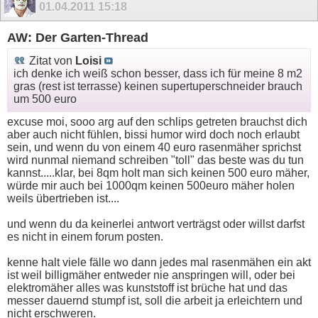
01.04.2011
15:18
AW: Der Garten-Thread
Zitat von
Loisi
ich denke ich weiß schon besser, dass ich für meine 8 m2
gras (rest ist terrasse) keinen supertuperschneider brauch
um 500 euro
excuse moi, sooo arg auf den schlips getreten brauchst dich
aber auch nicht fühlen, bissi humor wird doch noch erlaubt
sein, und wenn du von einem 40 euro rasenmäher sprichst
wird nunmal niemand schreiben "toll" das beste was du tun
kannst.....klar, bei 8qm holt man sich keinen 500 euro mäher,
würde mir auch bei 1000qm keinen 500euro mäher holen
weils übertrieben ist....
und wenn du da keinerlei antwort verträgst oder willst darfst
es nicht in einem forum posten.
kenne halt viele fälle wo dann jedes mal rasenmähen ein akt
ist weil billigmäher entweder nie anspringen will, oder bei
elektromäher alles was kunststoff ist brüche hat und das
messer dauernd stumpf ist, soll die arbeit ja erleichtern und
nicht erschweren.