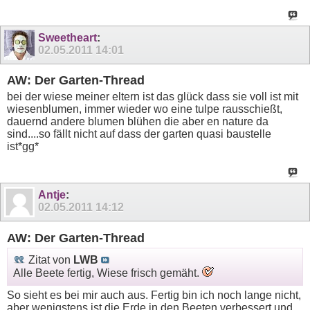
Sweetheart
:
02.05.2011
14:01
AW: Der Garten-Thread
bei der wiese meiner eltern ist das glück dass sie voll ist mit
wiesenblumen, immer wieder wo eine tulpe rausschießt,
dauernd andere blumen blühen die aber en nature da
sind....so fällt nicht auf dass der garten quasi baustelle
ist*gg*
Antje
:
02.05.2011
14:12
AW: Der Garten-Thread
Zitat von
LWB
Alle Beete fertig, Wiese frisch gemäht.
So sieht es bei mir auch aus. Fertig bin ich noch lange nicht,
aber wenigstens ist die Erde in den Beeten verbessert und