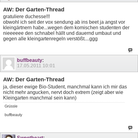
AW: Der Garten-Thread
gratuliere duchesse!!!
obwohl ich seit der vox sendung ab ins beet ja angst vor
kleingärtnern habe...wegen dem komischen studenten der
nieeeeee den schnabel hällt und dauernd umbaut und
gegen alle kleingartenregeln verstößt....ggg
buffbeauty
:
17.05.2011
10:01
AW: Der Garten-Thread
ja, dieser ewige Bio-Student, manchmal kann ich mir das
nicht mehr angucken, nervt doch extrem (zeigt aber wie
Kleingarten manchmal sein kann)
Grüssle
buffbeauty
Sweetheart
: