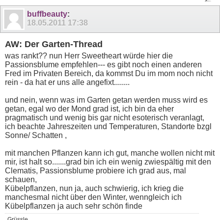
buffbeauty
:
18.05.2011
17:38
AW: Der Garten-Thread
was rankt?? nun Herr Sweetheart würde hier die
Passionsblume empfehlen--- es gibt noch einen anderen
Fred im Privaten Bereich, da kommst Du im mom noch nicht
rein - da hat er uns alle angefixt........
und nein, wenn was im Garten getan werden muss wird es
getan, egal wo der Mond grad ist, ich bin da eher
pragmatisch und wenig bis gar nicht esoterisch veranlagt,
ich beachte Jahreszeiten und Temperaturen, Standorte bzgl
Sonne/ Schatten ,
mit manchen Pflanzen kann ich gut, manche wollen nicht mit
mir, ist halt so.......grad bin ich ein wenig zwiespältig mit den
Clematis, Passionsblume probiere ich grad aus, mal
schauen,
Kübelpflanzen, nun ja, auch schwierig, ich krieg die
manchesmal nicht über den Winter, wenngleich ich
Kübelpflanzen ja auch sehr schön finde
Grüssle