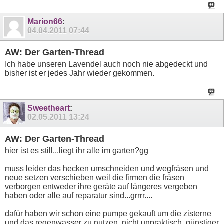
Marion66
:
04.04.2011
07:44
AW: Der Garten-Thread
Ich habe unseren Lavendel auch noch nie abgedeckt und
bisher ist er jedes Jahr wieder gekommen.
Sweetheart
:
02.05.2011
13:24
AW: Der Garten-Thread
hier ist es still...liegt ihr alle im garten?gg
muss leider das hecken umschneiden und wegfräsen und
neue setzen verschieben weil die firmen die fräsen
verborgen entweder ihre geräte auf längeres vergeben
haben oder alle auf reparatur sind...grrrr....
dafür haben wir schon eine pumpe gekauft um die zisterne
und das regenwasser zu nutzen, nicht unpraktisch, günstiger