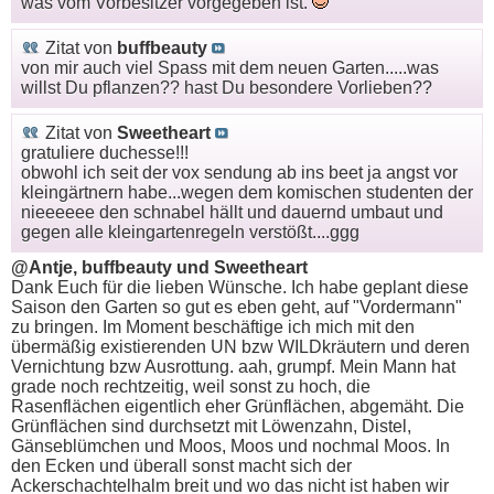
was vom Vorbesitzer vorgegeben ist.
Zitat von
buffbeauty
von mir auch viel Spass mit dem neuen Garten.....was
willst Du pflanzen?? hast Du besondere Vorlieben??
Zitat von
Sweetheart
gratuliere duchesse!!!
obwohl ich seit der vox sendung ab ins beet ja angst vor
kleingärtnern habe...wegen dem komischen studenten der
nieeeeee den schnabel hällt und dauernd umbaut und
gegen alle kleingartenregeln verstößt....ggg
@Antje, buffbeauty und Sweetheart
Dank Euch für die lieben Wünsche. Ich habe geplant diese
Saison den Garten so gut es eben geht, auf "Vordermann"
zu bringen. Im Moment beschäftige ich mich mit den
übermäßig existierenden UN bzw WILDkräutern und deren
Vernichtung bzw Ausrottung. aah, grumpf. Mein Mann hat
grade noch rechtzeitig, weil sonst zu hoch, die
Rasenflächen eigentlich eher Grünflächen, abgemäht. Die
Grünflächen sind durchsetzt mit Löwenzahn, Distel,
Gänseblümchen und Moos, Moos und nochmal Moos. In
den Ecken und überall sonst macht sich der
Ackerschachtelhalm breit und wo das nicht ist haben wir