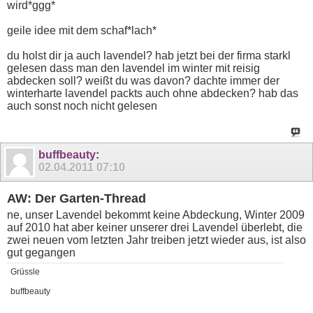
wird*ggg*
geile idee mit dem schaf*lach*
du holst dir ja auch lavendel? hab jetzt bei der firma starkl
gelesen dass man den lavendel im winter mit reisig
abdecken soll? weißt du was davon? dachte immer der
winterharte lavendel packts auch ohne abdecken? hab das
auch sonst noch nicht gelesen
buffbeauty
:
02.04.2011
07:10
AW: Der Garten-Thread
ne, unser Lavendel bekommt keine Abdeckung, Winter 2009
auf 2010 hat aber keiner unserer drei Lavendel überlebt, die
zwei neuen vom letzten Jahr treiben jetzt wieder aus, ist also
gut gegangen
Grüssle
buffbeauty