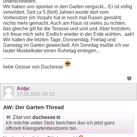
unterschrieben.
Wir haben uns spontan in den Garten verguckt... Er ist völlig
verwildert. Seit ca 5 (fünf) Jahren wurde dort vom
Vorbesitzer (im Vorjahr hat er noch mal Rasen gemäht)
nichts mehr gemacht. Auch am Haus ist vieles zu richten,
das gleiche gilt für die Terasse und und und. Aber trotzdem,
ich freue mich sehr. Endlich wieder in der Erde wühlen.. aah!
Wir hatten die letzten Tage, Donnerstag, Freitag und
Samstag im Garten gewerckelt. Am Sonntag mußte ich vor
lauter Muskelkater einen Ruhetag einlegen...
_________________________
liebe Grüsse von Duchesse
Antje
:
17.05.2011
09:33
AW: Der Garten-Thread
Zitat von
duchesse
Ich möchte voller Stolz berichten das ich jetzt ganz
offiziell Kleingartenbesitzerin bin.