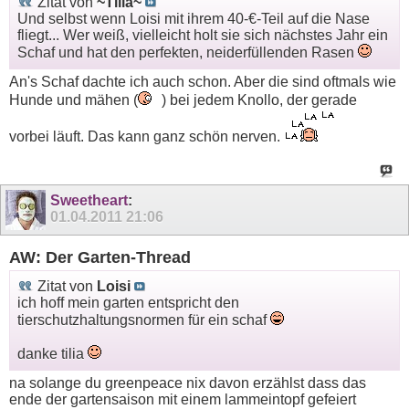
Zitat von
~Tilia~
Und selbst wenn Loisi mit ihrem 40-€-Teil auf die Nase
fliegt... Wer weiß, vielleicht holt sie sich nächstes Jahr ein
Schaf und hat den perfekten, neiderfüllenden Rasen
An's Schaf dachte ich auch schon. Aber die sind oftmals wie
Hunde und mähen (
) bei jedem Knollo, der gerade
vorbei läuft. Das kann ganz schön nerven.
Sweetheart
:
01.04.2011
21:06
AW: Der Garten-Thread
Zitat von
Loisi
ich hoff mein garten entspricht den
tierschutzhaltungsnormen für ein schaf
danke tilia
na solange du greenpeace nix davon erzählst dass das
ende der gartensaison mit einem lammeintopf gefeiert