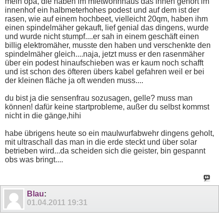
mein opa, die haben im mietwohnhaus das ihnen gehört im
innenhof ein halbmeterhohes podest und auf dem ist der
rasen, wie auf einem hochbeet, vielleicht 20qm, haben ihm
einen spindelmäher gekauft, lief genial das dingens, wurde
und wurde nicht stumpf....er sah in einem geschäft einen
billig elektromäher, musste den haben und verschenkte den
spindelmäher gleich....naja, jetzt muss er den rasenmäher
über ein podest hinaufschieben was er kaum noch schafft
und ist schon des öfteren übers kabel gefahren weil er bei
der kleinen fläche ja oft wenden muss....
du bist ja die sensenfrau sozusagen, gelle? muss man
können! dafür keine startprobleme, außer du selbst kommst
nicht in die gänge,hihi
habe übrigens heute so ein maulwurfabwehr dingens geholt,
mit ultraschall das man in die erde steckt und über solar
betrieben wird...da scheiden sich die geister, bin gespannt
obs was bringt....
Blau
:
01.04.2011
19:31