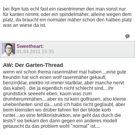
bei 8qm tuts echt fast ein rasentrimmer den man sonst nur
für kanten nimmt, oder ein spindelmäher, alleine wegen dem
platz, da braucht ein normaler mäher schon den halben platz
was an wiese da ist.
Sweetheart
:
01.04.2011
15:35
AW: Der Garten-Thread
wenn wir schon thema rasenmäher mal haben....eine gute
freundin hat sich einen wolf rasenmäher gekauft,
benzin(klar, elektro ist immer startklar, aber manche nervt
das kabel) , die ja eigentlich nicht schlecht sind....ihr
grundstück seeeehr eben, kaum was zum
drumherummähen....aber es ist kein golfrasen, also kleine
unebenheiten sind da....und ich habs nicht geglaubt, aber
beim kleinsten wo drüber fahren fiel der blöde korb
runter....so eine fehlkonstruktion, wie geht das durch die
tests? sie bekam den dann gegen ein anderes modell
getauscht da das problem wohl "normal" ist....