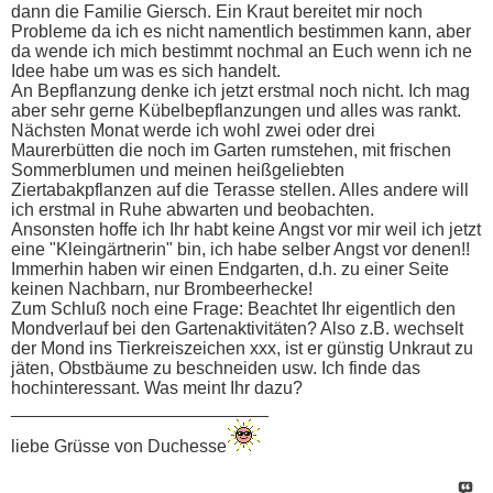
dann die Familie Giersch. Ein Kraut bereitet mir noch
Probleme da ich es nicht namentlich bestimmen kann, aber
da wende ich mich bestimmt nochmal an Euch wenn ich ne
Idee habe um was es sich handelt.
An Bepflanzung denke ich jetzt erstmal noch nicht. Ich mag
aber sehr gerne Kübelbepflanzungen und alles was rankt.
Nächsten Monat werde ich wohl zwei oder drei
Maurerbütten die noch im Garten rumstehen, mit frischen
Sommerblumen und meinen heißgeliebten
Ziertabakpflanzen auf die Terasse stellen. Alles andere will
ich erstmal in Ruhe abwarten und beobachten.
Ansonsten hoffe ich Ihr habt keine Angst vor mir weil ich jetzt
eine "Kleingärtnerin" bin, ich habe selber Angst vor denen!!
Immerhin haben wir einen Endgarten, d.h. zu einer Seite
keinen Nachbarn, nur Brombeerhecke!
Zum Schluß noch eine Frage: Beachtet Ihr eigentlich den
Mondverlauf bei den Gartenaktivitäten? Also z.B. wechselt
der Mond ins Tierkreiszeichen xxx, ist er günstig Unkraut zu
jäten, Obstbäume zu beschneiden usw. Ich finde das
hochinteressant. Was meint Ihr dazu?
__________________________
liebe Grüsse von Duchesse