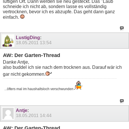
luftigen Ort. Dann werden sie neu gesteckt. Das "Laub
schneide ich nicht ab, sondern lasse es vollständig
vertrocknen, bevor ich es abzupfe. Das geht dann ganz
einfach.
LustigDing
:
18.05.2011
13:54
AW: Der Garten-Thread
Danke Antje,
also buddel ich sie nach dem trocknen aus. Darauf wär ich
gar nicht gekommen.
...öfters mal im haushaltsloch verschwunden
Antje
:
18.05.2011
14:44
AW: Der Garten-Thread