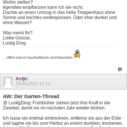
Wohin stellen?
Irgendwo einpflanzen kann ich sie nicht.
Dachte an einen Umzug in das helle Treppenhaus ohne
Sonne und leichtes weitergiessen. Oder eher dunkel und
ohne Wasser?
Was meint Ihr?
Liebe Grüsse,
Lustig Ding
...öfters mal im haushaltsloch verschwunden
Antje
:
18.05.2011
11:14
AW: Der Garten-Thread
@ LustigDing: Frühblüher ziehen jetzt ihre Kraft in die
Zwiebel, damit sie im nächsten Jahr wieder blühen.
Ich lasse sie erstmal eintrocknen, entferne sie aus der Erde
und lagere sie bis zum Herbst an einem dunklen, trockenen,