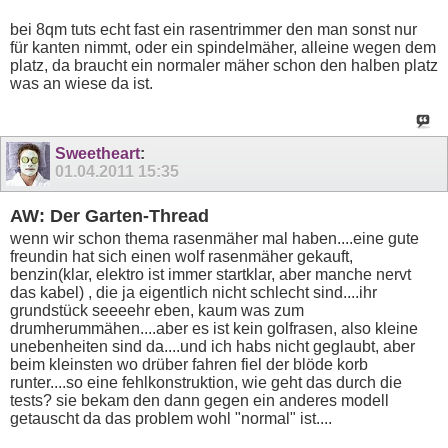
bei 8qm tuts echt fast ein rasentrimmer den man sonst nur
für kanten nimmt, oder ein spindelmäher, alleine wegen dem
platz, da braucht ein normaler mäher schon den halben platz
was an wiese da ist.
Sweetheart
:
01.04.2011
15:35
AW: Der Garten-Thread
wenn wir schon thema rasenmäher mal haben....eine gute
freundin hat sich einen wolf rasenmäher gekauft,
benzin(klar, elektro ist immer startklar, aber manche nervt
das kabel) , die ja eigentlich nicht schlecht sind....ihr
grundstück seeeehr eben, kaum was zum
drumherummähen....aber es ist kein golfrasen, also kleine
unebenheiten sind da....und ich habs nicht geglaubt, aber
beim kleinsten wo drüber fahren fiel der blöde korb
runter....so eine fehlkonstruktion, wie geht das durch die
tests? sie bekam den dann gegen ein anderes modell
getauscht da das problem wohl "normal" ist....