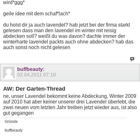
wird*ggg*
geile idee mit dem schaf*lach*
du holst dir ja auch lavendel? hab jetzt bei der firma starkl
gelesen dass man den lavendel im winter mit reisig
abdecken soll? weißt du was davon? dachte immer der
winterharte lavendel packts auch ohne abdecken? hab das
auch sonst noch nicht gelesen
buffbeauty
:
02.04.2011
07:10
AW: Der Garten-Thread
ne, unser Lavendel bekommt keine Abdeckung, Winter 2009
auf 2010 hat aber keiner unserer drei Lavendel überlebt, die
zwei neuen vom letzten Jahr treiben jetzt wieder aus, ist also
gut gegangen
Grüssle
buffbeauty