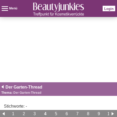
Menü
Login
Der Garten-Thread
Thema:
Der Garten-Thread
Stichworte:
-
1
2
3
4
5
6
7
8
9
10