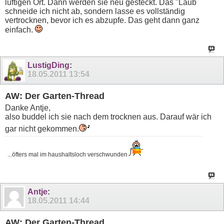
luftigen Ort. Dann werden sie neu gesteckt. Das "Laub
schneide ich nicht ab, sondern lasse es vollständig
vertrocknen, bevor ich es abzupfe. Das geht dann ganz
einfach.
LustigDing
:
18.05.2011
13:54
AW: Der Garten-Thread
Danke Antje,
also buddel ich sie nach dem trocknen aus. Darauf wär ich
gar nicht gekommen.
...öfters mal im haushaltsloch verschwunden
Antje
:
18.05.2011
14:44
AW: Der Garten-Thread