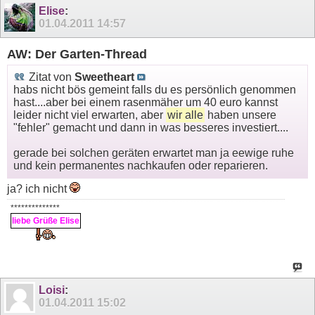
Elise
:
01.04.2011
14:57
AW: Der Garten-Thread
Zitat von
Sweetheart
habs nicht bös gemeint falls du es persönlich genommen
hast....aber bei einem rasenmäher um 40 euro kannst
leider nicht viel erwarten, aber
wir alle
haben unsere
"fehler" gemacht und dann in was besseres investiert....
gerade bei solchen geräten erwartet man ja eewige ruhe
und kein permanentes nachkaufen oder reparieren.
ja? ich nicht
**************
liebe Grüße Elise
Loisi
:
01.04.2011
15:02