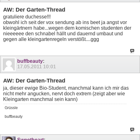
AW: Der Garten-Thread
gratuliere duchesse!!!
obwohl ich seit der vox sendung ab ins beet ja angst vor
kleingärtnern habe...wegen dem komischen studenten der
nieeeeee den schnabel hällt und dauernd umbaut und
gegen alle kleingartenregeln verstößt....ggg
buffbeauty
:
17.05.2011
10:01
AW: Der Garten-Thread
ja, dieser ewige Bio-Student, manchmal kann ich mir das
nicht mehr angucken, nervt doch extrem (zeigt aber wie
Kleingarten manchmal sein kann)
Grüssle
buffbeauty
Sweetheart
: