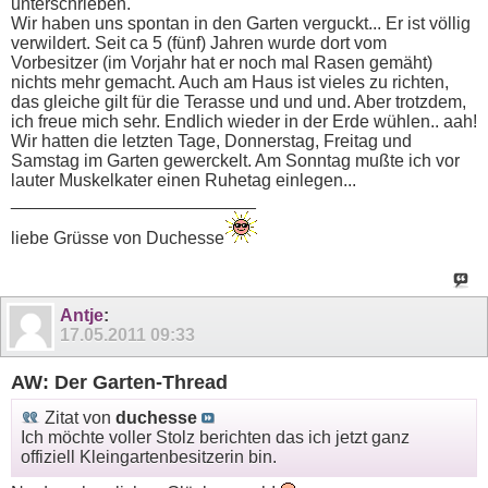
unterschrieben.
Wir haben uns spontan in den Garten verguckt... Er ist völlig
verwildert. Seit ca 5 (fünf) Jahren wurde dort vom
Vorbesitzer (im Vorjahr hat er noch mal Rasen gemäht)
nichts mehr gemacht. Auch am Haus ist vieles zu richten,
das gleiche gilt für die Terasse und und und. Aber trotzdem,
ich freue mich sehr. Endlich wieder in der Erde wühlen.. aah!
Wir hatten die letzten Tage, Donnerstag, Freitag und
Samstag im Garten gewerckelt. Am Sonntag mußte ich vor
lauter Muskelkater einen Ruhetag einlegen...
_________________________
liebe Grüsse von Duchesse
Antje
:
17.05.2011
09:33
AW: Der Garten-Thread
Zitat von
duchesse
Ich möchte voller Stolz berichten das ich jetzt ganz
offiziell Kleingartenbesitzerin bin.