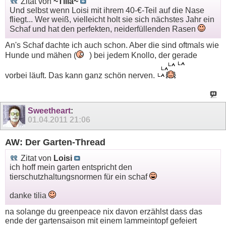
Zitat von
~Tilia~
Und selbst wenn Loisi mit ihrem 40-€-Teil auf die Nase
fliegt... Wer weiß, vielleicht holt sie sich nächstes Jahr ein
Schaf und hat den perfekten, neiderfüllenden Rasen
An's Schaf dachte ich auch schon. Aber die sind oftmals wie
Hunde und mähen (
) bei jedem Knollo, der gerade
vorbei läuft. Das kann ganz schön nerven.
Sweetheart
:
01.04.2011
21:06
AW: Der Garten-Thread
Zitat von
Loisi
ich hoff mein garten entspricht den
tierschutzhaltungsnormen für ein schaf
danke tilia
na solange du greenpeace nix davon erzählst dass das
ende der gartensaison mit einem lammeintopf gefeiert