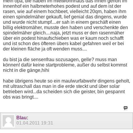
mein opa, die haben im mietwohnhaus das ihnen gehört im
innenhof ein halbmeterhohes podest und auf dem ist der
rasen, wie auf einem hochbeet, vielleicht 20qm, haben ihm
einen spindelmäher gekauft, lief genial das dingens, wurde
und wurde nicht stumpf....er sah in einem geschäft einen
billig elektromäher, musste den haben und verschenkte den
spindelmäher gleich....naja, jetzt muss er den rasenmäher
über ein podest hinaufschieben was er kaum noch schafft
und ist schon des öfteren übers kabel gefahren weil er bei
der kleinen fläche ja oft wenden muss....
du bist ja die sensenfrau sozusagen, gelle? muss man
können! dafür keine startprobleme, außer du selbst kommst
nicht in die gänge,hihi
habe übrigens heute so ein maulwurfabwehr dingens geholt,
mit ultraschall das man in die erde steckt und über solar
betrieben wird...da scheiden sich die geister, bin gespannt
obs was bringt....
Blau
:
01.04.2011
19:31