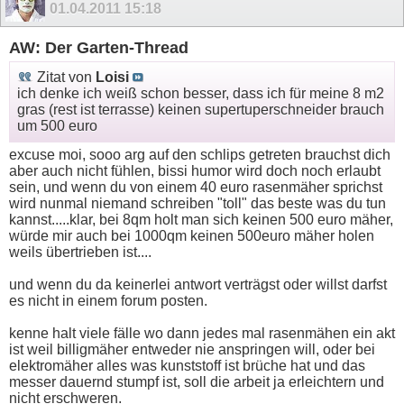
01.04.2011
15:18
AW: Der Garten-Thread
Zitat von
Loisi
ich denke ich weiß schon besser, dass ich für meine 8 m2
gras (rest ist terrasse) keinen supertuperschneider brauch
um 500 euro
excuse moi, sooo arg auf den schlips getreten brauchst dich
aber auch nicht fühlen, bissi humor wird doch noch erlaubt
sein, und wenn du von einem 40 euro rasenmäher sprichst
wird nunmal niemand schreiben "toll" das beste was du tun
kannst.....klar, bei 8qm holt man sich keinen 500 euro mäher,
würde mir auch bei 1000qm keinen 500euro mäher holen
weils übertrieben ist....
und wenn du da keinerlei antwort verträgst oder willst darfst
es nicht in einem forum posten.
kenne halt viele fälle wo dann jedes mal rasenmähen ein akt
ist weil billigmäher entweder nie anspringen will, oder bei
elektromäher alles was kunststoff ist brüche hat und das
messer dauernd stumpf ist, soll die arbeit ja erleichtern und
nicht erschweren.