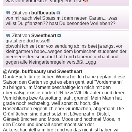
was vom Vorbesitzer vorgegeben ist.
Zitat von
buffbeauty
von mir auch viel Spass mit dem neuen Garten.....was
willst Du pflanzen?? hast Du besondere Vorlieben??
Zitat von
Sweetheart
gratuliere duchesse!!!
obwohl ich seit der vox sendung ab ins beet ja angst vor
kleingärtnern habe...wegen dem komischen studenten der
nieeeeee den schnabel hällt und dauernd umbaut und
gegen alle kleingartenregeln verstößt....ggg
@Antje, buffbeauty und Sweetheart
Dank Euch für die lieben Wünsche. Ich habe geplant diese
Saison den Garten so gut es eben geht, auf "Vordermann"
zu bringen. Im Moment beschäftige ich mich mit den
übermäßig existierenden UN bzw WILDkräutern und deren
Vernichtung bzw Ausrottung. aah, grumpf. Mein Mann hat
grade noch rechtzeitig, weil sonst zu hoch, die
Rasenflächen eigentlich eher Grünflächen, abgemäht. Die
Grünflächen sind durchsetzt mit Löwenzahn, Distel,
Gänseblümchen und Moos, Moos und nochmal Moos. In
den Ecken und überall sonst macht sich der
Ackerschachtelhalm breit und wo das nicht ist haben wir