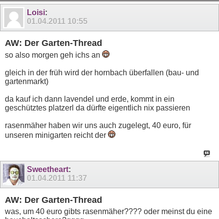
11
12
13
14
15
16
17
18
19
20
Loisi
:
01.04.2011
10:55
AW: Der Garten-Thread
so also morgen geh ichs an
gleich in der früh wird der hornbach überfallen (bau- und
gartenmarkt)
da kauf ich dann lavendel und erde, kommt in ein
geschütztes platzerl da dürfte eigentlich nix passieren
rasenmäher haben wir uns auch zugelegt, 40 euro, für
unseren minigarten reicht der
Sweetheart
:
01.04.2011
11:37
AW: Der Garten-Thread
was, um 40 euro gibts rasenmäher???? oder meinst du eine