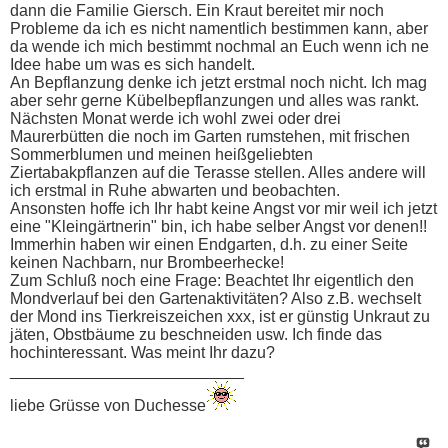
dann die Familie Giersch. Ein Kraut bereitet mir noch
Probleme da ich es nicht namentlich bestimmen kann, aber
da wende ich mich bestimmt nochmal an Euch wenn ich ne
Idee habe um was es sich handelt.
An Bepflanzung denke ich jetzt erstmal noch nicht. Ich mag
aber sehr gerne Kübelbepflanzungen und alles was rankt.
Nächsten Monat werde ich wohl zwei oder drei
Maurerbütten die noch im Garten rumstehen, mit frischen
Sommerblumen und meinen heißgeliebten
Ziertabakpflanzen auf die Terasse stellen. Alles andere will
ich erstmal in Ruhe abwarten und beobachten.
Ansonsten hoffe ich Ihr habt keine Angst vor mir weil ich jetzt
eine "Kleingärtnerin" bin, ich habe selber Angst vor denen!!
Immerhin haben wir einen Endgarten, d.h. zu einer Seite
keinen Nachbarn, nur Brombeerhecke!
Zum Schluß noch eine Frage: Beachtet Ihr eigentlich den
Mondverlauf bei den Gartenaktivitäten? Also z.B. wechselt
der Mond ins Tierkreiszeichen xxx, ist er günstig Unkraut zu
jäten, Obstbäume zu beschneiden usw. Ich finde das
hochinteressant. Was meint Ihr dazu?
__________________________
liebe Grüsse von Duchesse