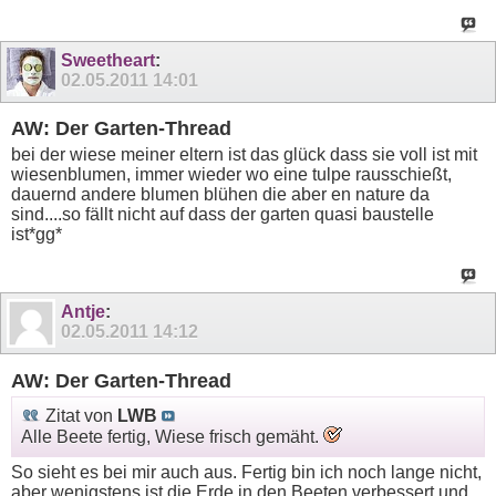
Sweetheart
:
02.05.2011
14:01
AW: Der Garten-Thread
bei der wiese meiner eltern ist das glück dass sie voll ist mit
wiesenblumen, immer wieder wo eine tulpe rausschießt,
dauernd andere blumen blühen die aber en nature da
sind....so fällt nicht auf dass der garten quasi baustelle
ist*gg*
Antje
:
02.05.2011
14:12
AW: Der Garten-Thread
Zitat von
LWB
Alle Beete fertig, Wiese frisch gemäht.
So sieht es bei mir auch aus. Fertig bin ich noch lange nicht,
aber wenigstens ist die Erde in den Beeten verbessert und