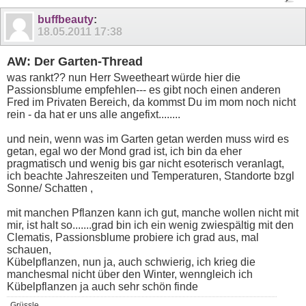
buffbeauty
:
18.05.2011
17:38
AW: Der Garten-Thread
was rankt?? nun Herr Sweetheart würde hier die
Passionsblume empfehlen--- es gibt noch einen anderen
Fred im Privaten Bereich, da kommst Du im mom noch nicht
rein - da hat er uns alle angefixt........
und nein, wenn was im Garten getan werden muss wird es
getan, egal wo der Mond grad ist, ich bin da eher
pragmatisch und wenig bis gar nicht esoterisch veranlagt,
ich beachte Jahreszeiten und Temperaturen, Standorte bzgl
Sonne/ Schatten ,
mit manchen Pflanzen kann ich gut, manche wollen nicht mit
mir, ist halt so.......grad bin ich ein wenig zwiespältig mit den
Clematis, Passionsblume probiere ich grad aus, mal
schauen,
Kübelpflanzen, nun ja, auch schwierig, ich krieg die
manchesmal nicht über den Winter, wenngleich ich
Kübelpflanzen ja auch sehr schön finde
Grüssle