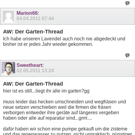
Marion66
:
04.04.2011
07:44
AW: Der Garten-Thread
Ich habe unseren Lavendel auch noch nie abgedeckt und
bisher ist er jedes Jahr wieder gekommen.
Sweetheart
:
02.05.2011
13:24
AW: Der Garten-Thread
hier ist es still...liegt ihr alle im garten?gg
muss leider das hecken umschneiden und wegfräsen und
neue setzen verschieben weil die firmen die fräsen
verborgen entweder ihre geräte auf längeres vergeben
haben oder alle auf reparatur sind...grrrr....
dafür haben wir schon eine pumpe gekauft um die zisterne
und das regenwasser zu nutzen, nicht unpraktisch, günstiger