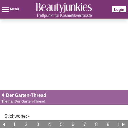
Menü
Login
Der Garten-Thread
Thema:
Der Garten-Thread
Stichworte:
-
1
2
3
4
5
6
7
8
9
10