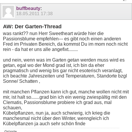
buffbeauty
:
18.05.2011
17:38
AW: Der Garten-Thread
was rankt?? nun Herr Sweetheart würde hier die
Passionsblume empfehlen--- es gibt noch einen anderen
Fred im Privaten Bereich, da kommst Du im mom noch nicht
rein - da hat er uns alle angefixt........
und nein, wenn was im Garten getan werden muss wird es
getan, egal wo der Mond grad ist, ich bin da eher
pragmatisch und wenig bis gar nicht esoterisch veranlagt,
ich beachte Jahreszeiten und Temperaturen, Standorte bzgl
Sonne/ Schatten ,
mit manchen Pflanzen kann ich gut, manche wollen nicht mit
mir, ist halt so.......grad bin ich ein wenig zwiespältig mit den
Clematis, Passionsblume probiere ich grad aus, mal
schauen,
Kübelpflanzen, nun ja, auch schwierig, ich krieg die
manchesmal nicht über den Winter, wenngleich ich
Kübelpflanzen ja auch sehr schön finde
Grüssle