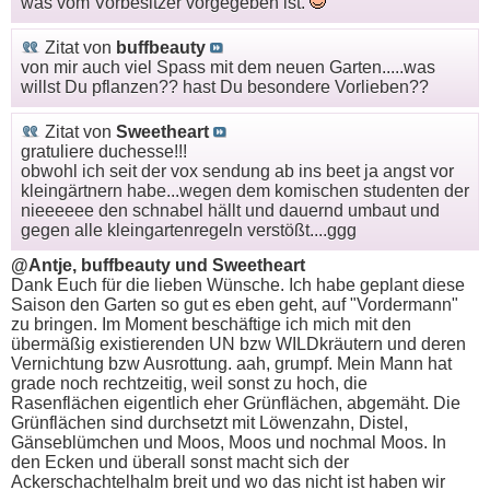
was vom Vorbesitzer vorgegeben ist.
Zitat von
buffbeauty
von mir auch viel Spass mit dem neuen Garten.....was
willst Du pflanzen?? hast Du besondere Vorlieben??
Zitat von
Sweetheart
gratuliere duchesse!!!
obwohl ich seit der vox sendung ab ins beet ja angst vor
kleingärtnern habe...wegen dem komischen studenten der
nieeeeee den schnabel hällt und dauernd umbaut und
gegen alle kleingartenregeln verstößt....ggg
@Antje, buffbeauty und Sweetheart
Dank Euch für die lieben Wünsche. Ich habe geplant diese
Saison den Garten so gut es eben geht, auf "Vordermann"
zu bringen. Im Moment beschäftige ich mich mit den
übermäßig existierenden UN bzw WILDkräutern und deren
Vernichtung bzw Ausrottung. aah, grumpf. Mein Mann hat
grade noch rechtzeitig, weil sonst zu hoch, die
Rasenflächen eigentlich eher Grünflächen, abgemäht. Die
Grünflächen sind durchsetzt mit Löwenzahn, Distel,
Gänseblümchen und Moos, Moos und nochmal Moos. In
den Ecken und überall sonst macht sich der
Ackerschachtelhalm breit und wo das nicht ist haben wir