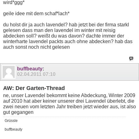
wird*ggg*
geile idee mit dem schaf*lach*
du holst dir ja auch lavendel? hab jetzt bei der firma starkl
gelesen dass man den lavendel im winter mit reisig
abdecken soll? weißt du was davon? dachte immer der
winterharte lavendel packts auch ohne abdecken? hab das
auch sonst noch nicht gelesen
buffbeauty
:
02.04.2011
07:10
AW: Der Garten-Thread
ne, unser Lavendel bekommt keine Abdeckung, Winter 2009
auf 2010 hat aber keiner unserer drei Lavendel überlebt, die
zwei neuen vom letzten Jahr treiben jetzt wieder aus, ist also
gut gegangen
Grüssle
buffbeauty