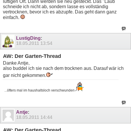
luftigen Ort. Dann werden sie neu gesteckt. Das "Laub
schneide ich nicht ab, sondern lasse es vollständig
vertrocknen, bevor ich es abzupfe. Das geht dann ganz
einfach.
LustigDing
:
18.05.2011
13:54
AW: Der Garten-Thread
Danke Antje,
also buddel ich sie nach dem trocknen aus. Darauf wär ich
gar nicht gekommen.
...öfters mal im haushaltsloch verschwunden
Antje
:
18.05.2011
14:44
AW: Der Garten-Thread