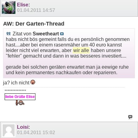
Elise
:
01.04.2011
14:57
AW: Der Garten-Thread
Zitat von
Sweetheart
habs nicht bös gemeint falls du es persönlich genommen
hast....aber bei einem rasenmäher um 40 euro kannst
leider nicht viel erwarten, aber
wir alle
haben unsere
"fehler" gemacht und dann in was besseres investiert....
gerade bei solchen geräten erwartet man ja eewige ruhe
und kein permanentes nachkaufen oder reparieren.
ja? ich nicht
**************
liebe Grüße Elise
Loisi
:
01.04.2011
15:02