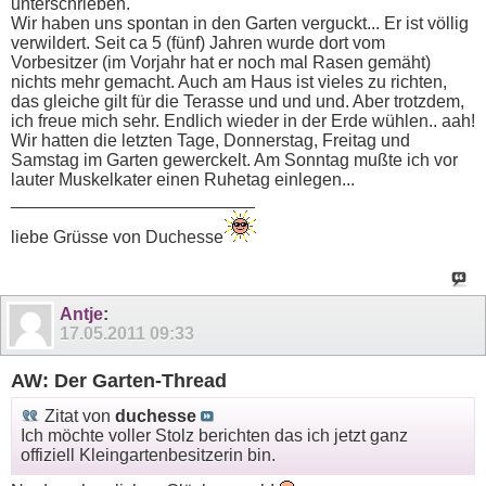
unterschrieben.
Wir haben uns spontan in den Garten verguckt... Er ist völlig
verwildert. Seit ca 5 (fünf) Jahren wurde dort vom
Vorbesitzer (im Vorjahr hat er noch mal Rasen gemäht)
nichts mehr gemacht. Auch am Haus ist vieles zu richten,
das gleiche gilt für die Terasse und und und. Aber trotzdem,
ich freue mich sehr. Endlich wieder in der Erde wühlen.. aah!
Wir hatten die letzten Tage, Donnerstag, Freitag und
Samstag im Garten gewerckelt. Am Sonntag mußte ich vor
lauter Muskelkater einen Ruhetag einlegen...
_________________________
liebe Grüsse von Duchesse
Antje
:
17.05.2011
09:33
AW: Der Garten-Thread
Zitat von
duchesse
Ich möchte voller Stolz berichten das ich jetzt ganz
offiziell Kleingartenbesitzerin bin.