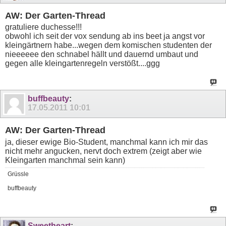
AW: Der Garten-Thread
gratuliere duchesse!!!
obwohl ich seit der vox sendung ab ins beet ja angst vor
kleingärtnern habe...wegen dem komischen studenten der
nieeeeee den schnabel hällt und dauernd umbaut und
gegen alle kleingartenregeln verstößt....ggg
buffbeauty
:
17.05.2011
10:01
AW: Der Garten-Thread
ja, dieser ewige Bio-Student, manchmal kann ich mir das
nicht mehr angucken, nervt doch extrem (zeigt aber wie
Kleingarten manchmal sein kann)
Grüssle
buffbeauty
Sweetheart
: