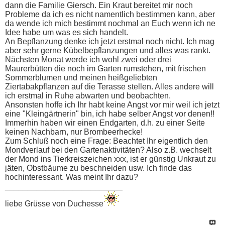
dann die Familie Giersch. Ein Kraut bereitet mir noch
Probleme da ich es nicht namentlich bestimmen kann, aber
da wende ich mich bestimmt nochmal an Euch wenn ich ne
Idee habe um was es sich handelt.
An Bepflanzung denke ich jetzt erstmal noch nicht. Ich mag
aber sehr gerne Kübelbepflanzungen und alles was rankt.
Nächsten Monat werde ich wohl zwei oder drei
Maurerbütten die noch im Garten rumstehen, mit frischen
Sommerblumen und meinen heißgeliebten
Ziertabakpflanzen auf die Terasse stellen. Alles andere will
ich erstmal in Ruhe abwarten und beobachten.
Ansonsten hoffe ich Ihr habt keine Angst vor mir weil ich jetzt
eine "Kleingärtnerin" bin, ich habe selber Angst vor denen!!
Immerhin haben wir einen Endgarten, d.h. zu einer Seite
keinen Nachbarn, nur Brombeerhecke!
Zum Schluß noch eine Frage: Beachtet Ihr eigentlich den
Mondverlauf bei den Gartenaktivitäten? Also z.B. wechselt
der Mond ins Tierkreiszeichen xxx, ist er günstig Unkraut zu
jäten, Obstbäume zu beschneiden usw. Ich finde das
hochinteressant. Was meint Ihr dazu?
__________________________
liebe Grüsse von Duchesse