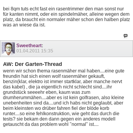
bei 8qm tuts echt fast ein rasentrimmer den man sonst nur
für kanten nimmt, oder ein spindelmäher, alleine wegen dem
platz, da braucht ein normaler mäher schon den halben platz
was an wiese da ist.
Sweetheart
:
01.04.2011
15:35
AW: Der Garten-Thread
wenn wir schon thema rasenmäher mal haben....eine gute
freundin hat sich einen wolf rasenmäher gekauft,
benzin(klar, elektro ist immer startklar, aber manche nervt
das kabel) , die ja eigentlich nicht schlecht sind....ihr
grundstück seeeehr eben, kaum was zum
drumherummähen....aber es ist kein golfrasen, also kleine
unebenheiten sind da....und ich habs nicht geglaubt, aber
beim kleinsten wo drüber fahren fiel der blöde korb
runter....so eine fehlkonstruktion, wie geht das durch die
tests? sie bekam den dann gegen ein anderes modell
getauscht da das problem wohl "normal" ist....