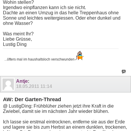
Wohin stellen?
Irgendwo einpflanzen kann ich sie nicht.
Dachte an einen Umzug in das helle Treppenhaus ohne
Sonne und leichtes weitergiessen. Oder eher dunkel und
ohne Wasser?
Was meint Ihr?
Liebe Grüsse,
Lustig Ding
...öfters mal im haushaltsloch verschwunden
Antje
:
18.05.2011
11:14
AW: Der Garten-Thread
@ LustigDing: Frühblüher ziehen jetzt ihre Kraft in die
Zwiebel, damit sie im nächsten Jahr wieder blühen.
Ich lasse sie erstmal eintrocknen, entferne sie aus der Erde
und lagere sie bis zum Herbst an einem dunklen, trockenen,