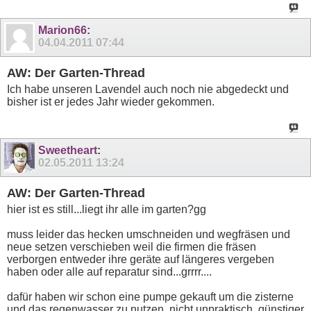
Marion66
:
04.04.2011
07:44
AW: Der Garten-Thread
Ich habe unseren Lavendel auch noch nie abgedeckt und
bisher ist er jedes Jahr wieder gekommen.
Sweetheart
:
02.05.2011
13:24
AW: Der Garten-Thread
hier ist es still...liegt ihr alle im garten?gg
muss leider das hecken umschneiden und wegfräsen und
neue setzen verschieben weil die firmen die fräsen
verborgen entweder ihre geräte auf längeres vergeben
haben oder alle auf reparatur sind...grrrr....
dafür haben wir schon eine pumpe gekauft um die zisterne
und das regenwasser zu nutzen, nicht unpraktisch, günstiger