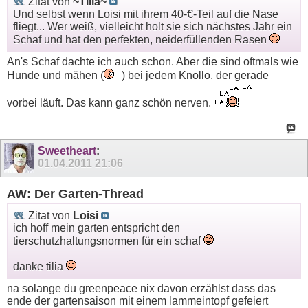
Zitat von
~Tilia~
Und selbst wenn Loisi mit ihrem 40-€-Teil auf die Nase
fliegt... Wer weiß, vielleicht holt sie sich nächstes Jahr ein
Schaf und hat den perfekten, neiderfüllenden Rasen
An's Schaf dachte ich auch schon. Aber die sind oftmals wie
Hunde und mähen (
) bei jedem Knollo, der gerade
vorbei läuft. Das kann ganz schön nerven.
Sweetheart
:
01.04.2011
21:06
AW: Der Garten-Thread
Zitat von
Loisi
ich hoff mein garten entspricht den
tierschutzhaltungsnormen für ein schaf
danke tilia
na solange du greenpeace nix davon erzählst dass das
ende der gartensaison mit einem lammeintopf gefeiert