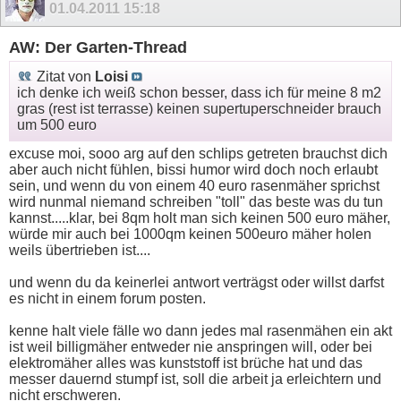
01.04.2011
15:18
AW: Der Garten-Thread
Zitat von
Loisi
ich denke ich weiß schon besser, dass ich für meine 8 m2
gras (rest ist terrasse) keinen supertuperschneider brauch
um 500 euro
excuse moi, sooo arg auf den schlips getreten brauchst dich
aber auch nicht fühlen, bissi humor wird doch noch erlaubt
sein, und wenn du von einem 40 euro rasenmäher sprichst
wird nunmal niemand schreiben "toll" das beste was du tun
kannst.....klar, bei 8qm holt man sich keinen 500 euro mäher,
würde mir auch bei 1000qm keinen 500euro mäher holen
weils übertrieben ist....
und wenn du da keinerlei antwort verträgst oder willst darfst
es nicht in einem forum posten.
kenne halt viele fälle wo dann jedes mal rasenmähen ein akt
ist weil billigmäher entweder nie anspringen will, oder bei
elektromäher alles was kunststoff ist brüche hat und das
messer dauernd stumpf ist, soll die arbeit ja erleichtern und
nicht erschweren.