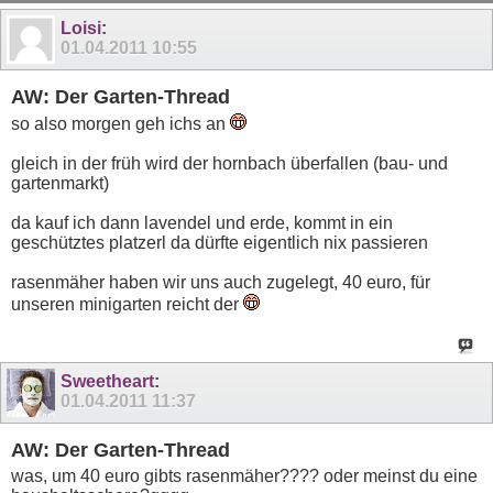
11
12
13
14
15
16
17
18
19
20
Loisi
:
01.04.2011
10:55
AW: Der Garten-Thread
so also morgen geh ichs an
gleich in der früh wird der hornbach überfallen (bau- und
gartenmarkt)
da kauf ich dann lavendel und erde, kommt in ein
geschütztes platzerl da dürfte eigentlich nix passieren
rasenmäher haben wir uns auch zugelegt, 40 euro, für
unseren minigarten reicht der
Sweetheart
:
01.04.2011
11:37
AW: Der Garten-Thread
was, um 40 euro gibts rasenmäher???? oder meinst du eine