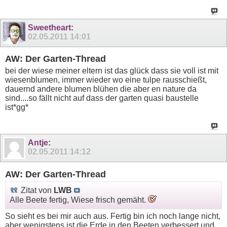
Sweetheart
:
02.05.2011
14:01
AW: Der Garten-Thread
bei der wiese meiner eltern ist das glück dass sie voll ist mit
wiesenblumen, immer wieder wo eine tulpe rausschießt,
dauernd andere blumen blühen die aber en nature da
sind....so fällt nicht auf dass der garten quasi baustelle
ist*gg*
Antje
:
02.05.2011
14:12
AW: Der Garten-Thread
Zitat von
LWB
Alle Beete fertig, Wiese frisch gemäht.
So sieht es bei mir auch aus. Fertig bin ich noch lange nicht,
aber wenigstens ist die Erde in den Beeten verbessert und