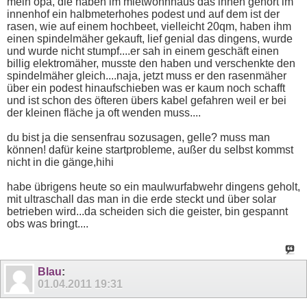
mein opa, die haben im mietwohnhaus das ihnen gehört im
innenhof ein halbmeterhohes podest und auf dem ist der
rasen, wie auf einem hochbeet, vielleicht 20qm, haben ihm
einen spindelmäher gekauft, lief genial das dingens, wurde
und wurde nicht stumpf....er sah in einem geschäft einen
billig elektromäher, musste den haben und verschenkte den
spindelmäher gleich....naja, jetzt muss er den rasenmäher
über ein podest hinaufschieben was er kaum noch schafft
und ist schon des öfteren übers kabel gefahren weil er bei
der kleinen fläche ja oft wenden muss....
du bist ja die sensenfrau sozusagen, gelle? muss man
können! dafür keine startprobleme, außer du selbst kommst
nicht in die gänge,hihi
habe übrigens heute so ein maulwurfabwehr dingens geholt,
mit ultraschall das man in die erde steckt und über solar
betrieben wird...da scheiden sich die geister, bin gespannt
obs was bringt....
Blau
:
01.04.2011
19:31