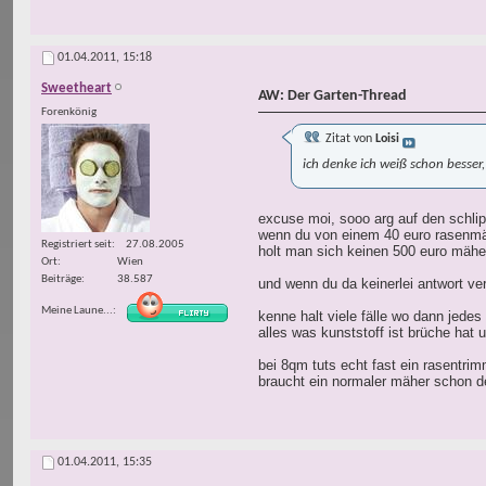
01.04.2011,
15:18
Sweetheart
AW: Der Garten-Thread
Forenkönig
Zitat von
Loisi
ich denke ich weiß schon besser,
excuse moi, sooo arg auf den schlip
wenn du von einem 40 euro rasenmähe
Registriert seit
27.08.2005
holt man sich keinen 500 euro mäher
Ort
Wien
Beiträge
38.587
und wenn du da keinerlei antwort ver
Meine Laune...
kenne halt viele fälle wo dann jedes
alles was kunststoff ist brüche hat 
bei 8qm tuts echt fast ein rasentri
braucht ein normaler mäher schon de
01.04.2011,
15:35