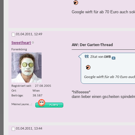
Google wirft für ab 70 Euro auch so
01.04.2011,
12:49
Sweetheart
AW: Der Garten-Thread
Forenkönig
Zitat von
LWB
Google wirft für ab 70 Euro auc
Registriert seit
27.08.2005
Ort
Wien
*hilfeeeee*
Beiträge
38.587
dann lieber einen gscheiten spindelm
Meine Laune...
01.04.2011,
13:44