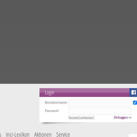
Login
Benutzername
Passwort
Passwort vergessen?
Einloggen >>
s
Inci-Lexikon
Aktionen
Service