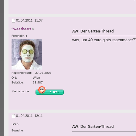
01.04.2011,
11:37
Sweetheart
AW: Der Garten-Thread
Forenkönig
was, um 40 euro gibts rasenmäher?
Registriert seit
27.08.2005
Ort
Wien
Beiträge
38.587
Meine Laune...
01.04.2011,
12:11
LWB
AW: Der Garten-Thread
Besucher