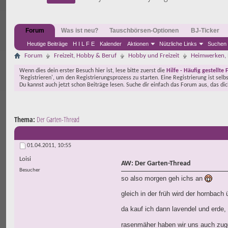
Forum
Was ist neu?
Tauschbörsen-Optionen
BJ-Ticker
Heutige Beiträge
H I L F E
Kalender
Aktionen
Nützliche Links
Suchen
Forum
Freizeit, Hobby & Beruf
Hobby und Freizeit
Heimwerken, 
Wenn dies dein erster Besuch hier ist, lese bitte zuerst die
Hilfe - Häufig gestellte 
'Registrieren', um den Registrierungsprozess zu starten. Eine Registrierung ist selb
Du kannst auch jetzt schon Beiträge lesen. Suche dir einfach das Forum aus, das di
Thema:
Der Garten-Thread
01.04.2011,
10:55
Loisi
AW: Der Garten-Thread
Besucher
so also morgen geh ichs an
gleich in der früh wird der hornbach 
da kauf ich dann lavendel und erde, 
rasenmäher haben wir uns auch zugel