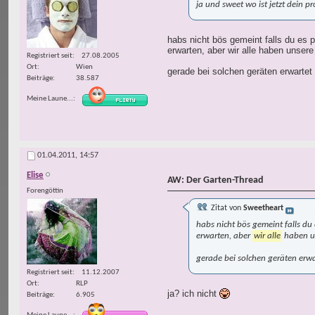
ja und sweet wo ist jetzt dein p
habs nicht bös gemeint falls du es 
erwarten, aber wir alle haben unsere
Registriert seit
27.08.2005
Ort
Wien
gerade bei solchen geräten erwarte
Beiträge
38.587
Meine Laune...
01.04.2011,
14:57
Elise
AW: Der Garten-Thread
Forengöttin
Zitat von
Sweetheart
habs nicht bös gemeint falls du
erwarten, aber
wir alle
haben un
gerade bei solchen geräten erw
Registriert seit
11.12.2007
Ort
RLP
ja? ich nicht
Beiträge
6.905