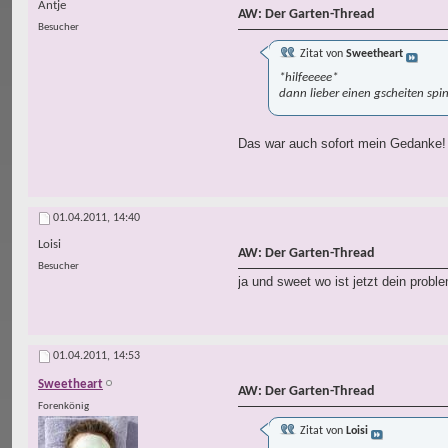
Antje
AW: Der Garten-Thread
Besucher
Zitat von
Sweetheart
*hilfeeeee*
dann lieber einen gscheiten spin
Das war auch sofort mein Gedanke! D
01.04.2011,
14:40
Loisi
AW: Der Garten-Thread
Besucher
ja und sweet wo ist jetzt dein probl
01.04.2011,
14:53
Sweetheart
AW: Der Garten-Thread
Forenkönig
Zitat von
Loisi