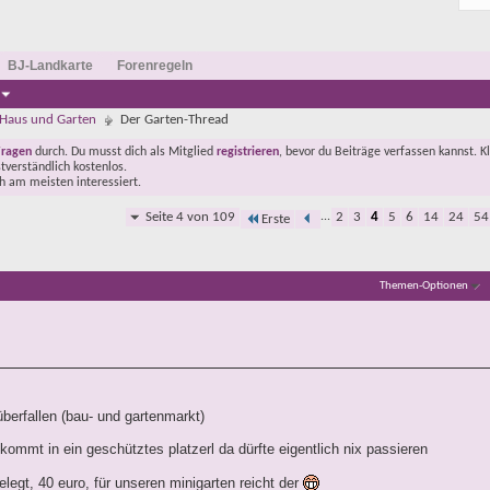
BJ-Landkarte
Forenregeln
Haus und Garten
Der Garten-Thread
Fragen
durch. Du musst dich als Mitglied
registrieren
, bevor du Beiträge verfassen kannst. K
stverständlich kostenlos.
ch am meisten interessiert.
Seite 4 von 109
...
2
3
4
5
6
14
24
54
Erste
Themen-Optionen
überfallen (bau- und gartenmarkt)
kommt in ein geschütztes platzerl da dürfte eigentlich nix passieren
egt, 40 euro, für unseren minigarten reicht der