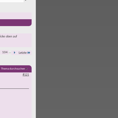
licke oben auf
104
...
Letzte
Thema durchsuchen
#121