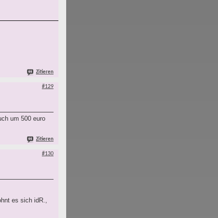
Zitieren
#129
auch um 500 euro
Zitieren
#130
.
hnt es sich idR.,