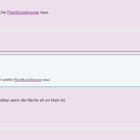
lche
Plastikspielzeuge
raus.
h solche
Plastikspielzeuge
raus.
äher wenn die fläche eh so klein ist