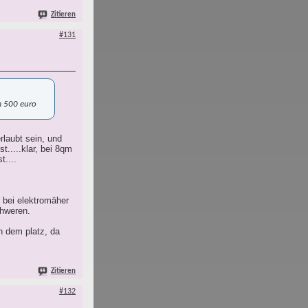
Zitieren
#131
um 500 euro
rlaubt sein, und
.....klar, bei 8qm
t....
r bei elektromäher
chweren.
n dem platz, da
Zitieren
#132