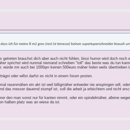
 dass ich für meine 8 m2 gras (rest ist terrasse) keinen supertuperschneider brauch 
s getreten brauchst dich aber auch nicht fühlen, bissi humor wird doch noch e
r sprichst wird nunmal niemand schreiben "toll" das beste was du tun kannst
, würde mir auch bei 1000qm keinen 500euro mäher holen weils übertrieben is
trägst oder willst darfst es nicht in einem forum posten.
 mal rasenmähen ein akt ist weil billigmäher entweder nie anspringen will, ode
und das messer dauernd stumpf ist, soll die arbeit ja erleichtern und nicht ers
mmer den man sonst nur für kanten nimmt, oder ein spindelmäher, alleine wege
n halben platz was an wiese da ist.