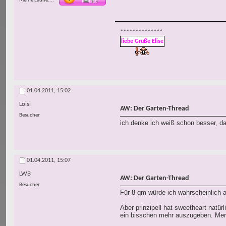
Meine Laune...
**************
liebe Grüße Elise
01.04.2011,
15:02
Loisi
AW: Der Garten-Thread
Besucher
ich denke ich weiß schon besser, da
01.04.2011,
15:07
LWB
AW: Der Garten-Thread
Besucher
Für 8 qm würde ich wahrscheinlich 
Aber prinzipell hat sweetheart natür
ein bisschen mehr auszugeben. Merk