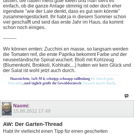
lassen, die haben meist gute Ideen und man sieht es
einfach, ob die ganze Anlage stimmig ist oder doch eher
irgendwie "wie der Laie denkt, dass es gut sein könnte"
zusammengestückelt. Ihr habt ja in diesem Sommer schon
viel geschafft und seid das erste Jahr im Haus, da kommt
schon noch einiges.
---------
Wir können ernten: Zucchini en masse, so langsam werden
die Tomaten reif, die erste Paprika bekommt Farbe und der
neuseeländische Spinat wuchert. Bloß mit Kohlzeug
(Blumenkohl, Brokkoli, Kohlrabi,...) hatten wir kein Glück und
der Salat ist wohl jetzt auch durch.
Haarzüchtin, 1a/b M ii, schnipp-schnapp-taillenlang
De Ziesch gans
briwahd
...und täglich grüßt die Gewidderziesch
Versuch macht kluch
.
Naomi
:
15.08.2012
17:49
AW: Der Garten-Thread
Habt ihr vielleicht einen Tipp für einen gescheiten