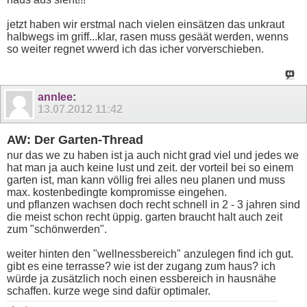
jetzt haben wir erstmal nach vielen einsätzen das unkraut
halbwegs im griff...klar, rasen muss gesäät werden, wenns
so weiter regnet wwerd ich das icher vorverschieben.
annlee
:
13.07.2012
11:42
AW: Der Garten-Thread
nur das we zu haben ist ja auch nicht grad viel und jedes we
hat man ja auch keine lust und zeit. der vorteil bei so einem
garten ist, man kann völlig frei alles neu planen und muss
max. kostenbedingte kompromisse eingehen.
und pflanzen wachsen doch recht schnell in 2 - 3 jahren sind
die meist schon recht üppig. garten braucht halt auch zeit
zum "schönwerden".
weiter hinten den "wellnessbereich" anzulegen find ich gut.
gibt es eine terrasse? wie ist der zugang zum haus? ich
würde ja zusätzlich noch einen essbereich in hausnähe
schaffen. kurze wege sind dafür optimaler.