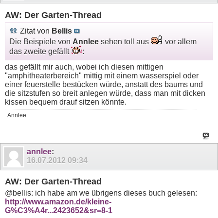
AW: Der Garten-Thread
Zitat von
Bellis
Die Beispiele von
Annlee
sehen toll aus
vor allem
das zweite gefällt
:
das gefällt mir auch, wobei ich diesen mittigen
"amphitheaterbereich" mittig mit einem wasserspiel oder
einer feuerstelle bestücken würde, anstatt des baums und
die sitzstufen so breit anlegen würde, dass man mit dicken
kissen bequem drauf sitzen könnte.
Annlee
annlee
:
16.07.2012
09:34
AW: Der Garten-Thread
@bellis: ich habe am we übrigens dieses buch gelesen:
http://www.amazon.de/kleine-
G%C3%A4r...2423652&sr=8-1