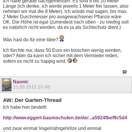
Ich habe gerade nachgemessen. Es sind 8 bis 10 Meter
Länge (ich denke, ich werde jeweils 1 Meter frei lassen, also
nehmen wir mal die 8 Meter). Ich würde mal sagen, bis max.
2 Meter Durchmesser pro ausgewachsener Pflanze wäre
OK. Die Höhe ist egal (zumindest nach oben - zu niedrig soll
es natürlich nicht werden, da es ja als Sichtschutz dient.)
Was hast du für eine Idee?
Ich fürchte nur, dass 50 Euro ein bisschen wenig werden,
oder? Aber da kann ich sicher mit dem Vermieter reden,
sofern es nicht zu happig wird.
Naomi
:
21.09.2012
19:48
AW: Der Garten-Thread
Ich habe hier bestellt
http://www.eggert-baumschulen.de/de/...a5924fbef9c5d4
und zwar einmal Vogelnährgehölze und einmal