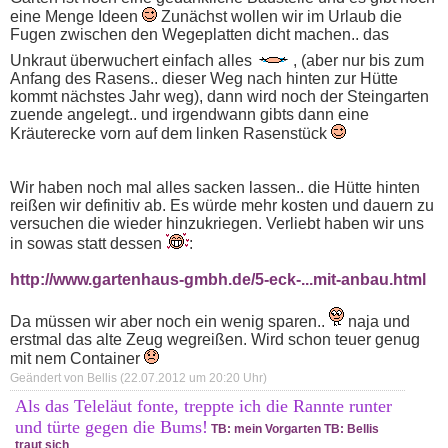
eine Menge Ideen
Zunächst wollen wir im Urlaub die
Fugen zwischen den Wegeplatten dicht machen.. das
Unkraut überwuchert einfach alles
, (aber nur bis zum
Anfang des Rasens.. dieser Weg nach hinten zur Hütte
kommt nächstes Jahr weg), dann wird noch der Steingarten
zuende angelegt.. und irgendwann gibts dann eine
Kräuterecke vorn auf dem linken Rasenstück
Wir haben noch mal alles sacken lassen.. die Hütte hinten
reißen wir definitiv ab. Es würde mehr kosten und dauern zu
versuchen die wieder hinzukriegen. Verliebt haben wir uns
in sowas statt dessen
:
http://www.gartenhaus-gmbh.de/5-eck-...mit-anbau.html
Da müssen wir aber noch ein wenig sparen..
naja und
erstmal das alte Zeug wegreißen. Wird schon teuer genug
mit nem Container
Geändert von Bellis (22.07.2012 um
20:20
Uhr)
Als das Teleläut fonte, treppte ich die Rannte runter
und türte gegen die Bums!
TB: mein Vorgarten
TB: Bellis
traut sich