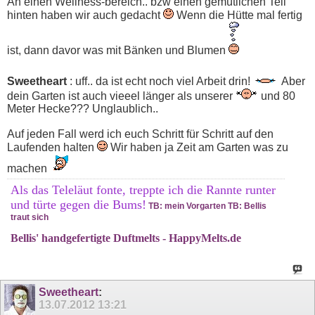
An einen Wellness-bereich.. bzw einen gemütlichen Teil
hinten haben wir auch gedacht
Wenn die Hütte mal fertig
ist, dann davor was mit Bänken und Blumen
Sweetheart
: uff.. da ist echt noch viel Arbeit drin!
Aber
dein Garten ist auch vieeel länger als unserer
und 80
Meter Hecke??? Unglaublich..
Auf jeden Fall werd ich euch Schritt für Schritt auf den
Laufenden halten
Wir haben ja Zeit am Garten was zu
machen
Als das Teleläut fonte, treppte ich die Rannte runter
und türte gegen die Bums!
TB: mein Vorgarten
TB: Bellis
traut sich
Bellis' handgefertigte Duftmelts - HappyMelts.de
Sweetheart
:
13.07.2012
13:21