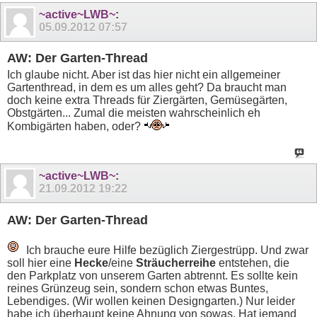
~active~LWB~
:
05.09.2012
07:57
AW: Der Garten-Thread
Ich glaube nicht. Aber ist das hier nicht ein allgemeiner
Gartenthread, in dem es um alles geht? Da braucht man
doch keine extra Threads für Ziergärten, Gemüsegärten,
Obstgärten... Zumal die meisten wahrscheinlich eh
Kombigärten haben, oder?
~active~LWB~
:
21.09.2012
19:22
AW: Der Garten-Thread
Ich brauche eure Hilfe bezüglich Ziergestrüpp. Und zwar
soll hier eine
Hecke
/eine
Sträucherreihe
entstehen, die
den Parkplatz von unserem Garten abtrennt. Es sollte kein
reines Grünzeug sein, sondern schon etwas Buntes,
Lebendiges. (Wir wollen keinen Designgarten.) Nur leider
habe ich überhaupt keine Ahnung von sowas. Hat jemand