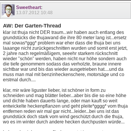
28
29
30
Sweetheart
:
13.07.2012
10:48
AW: Der Garten-Thread
klar ist thuja nicht DER traum...wir haben auch entlang des
grundstücks die thujawand die ihre 80 meter lang ist...ersetz
mal sowas*ggg* problem war eher dass die thuja bei uns
laaange nicht zurückgeschnitten wurden und somit erst jetzt,
2 jahre nach regelmäßigem, seeehr starkem rückschnitt
wieder "schön" werden, haben nicht nur höhe sondern auch
die tiefe genommem sodass das verholzte, braune innere
sichtbar war und bis das wieder ausgetrieben hat....und da
muss man mal mit benzinheckenschere, motorsäge und co
erstmal durch....
klar, mir wäre liguster lieber, ist schöner in form zu
schneiden und mag blätter lieber...aber bis die so eine höhe
und dichte haben dauerts lange, oder man kauft so weit
entwickelte heckenpflanzen und geht pleite*gggg* vom thuja
entfernen reden wir mal gar nicht...leider...bei uns ist das
grundstück doch stark vom wind geschützt durch die thuja,
wo es im winter durch andere hecken durchpusten würde...