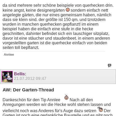
da sind mehrere sehr schöne beispiele von querhecken drin.
keine angst, keine designergärten
sondern einfach nett
angelegte gärten, die nur eines gemeinsam haben, nämlich
dass sie klein sind. der größte ist 150 qm. und tzrotzdem
wurden in manchen querhecken gepflanzt! im einem
beispiel haben die einfach eine stufe in die hecke
geschnitten, dahinter befindet sich ein lauschiger sitzplatz,
davor ist eine stäucher und staudenbeet. in einem anderen
vorgestellten garten ist die querhecke einfach von beiden
seiten toll bepflanzt.
Annlee
Bellis
:
21.07.2012
09:47
AW: Der Garten-Thread
Dankeschön für den Tip Annlee
Nach all den
Anregungen werden wir die Hecke wohl stehen lassen und
vielleicht noch was Anderes für's Auge dazu setzen
Der
Garten ist noch eine gedankliche Baustelle und es gibt noch