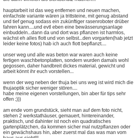
hauptarbeit ist das weg entfernen und neuen machen,
einfachste variante wären ja trittsteine, mit genug abstand
und tief genug sodass ein zukünftiger rasenroboter drüber
fahren kann....und evtl eben eine bewässerungsanlage
einbuddeln...dann da und dort was pflanzen ist harmlos,
wächst eh alles flott und von selbst...den vorgarten(hab jetzt
leider keine fotos) hab ich auch flott bepflanzt....
unser weg und alle was beton war waren auch keine
fertigen waschbetonplatten, sondern wurden damals wohl
gegossen, daher handbreit dickes material, gewicht und
arbeit könnt ihr euch vorstellen...
wenn der weg neben der thuja bei uns weg ist wird mich die
thujaoptik sicher weniger stören....
habe meine eigenen vorstellungen, bin aber für tips sehr
offen ;)))
am ende vom grundstück, sieht man auf dem foto nicht,
stehen 2 werkstathäuser, gemauert, hintereinander,
praktisch, und dahinter ist noch ein quadratisches
gartenplätzchen, da kommen sicher mal nutzpflanzen oder
ein gewächshaus hin, aber zuerst mal das was man vom
haus aus sieht!!!