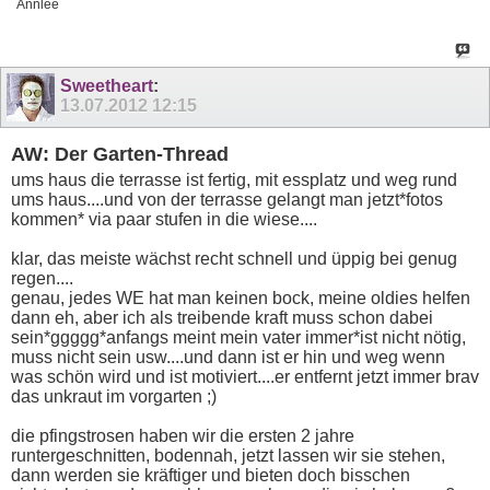
Annlee
Sweetheart
:
13.07.2012
12:15
AW: Der Garten-Thread
ums haus die terrasse ist fertig, mit essplatz und weg rund
ums haus....und von der terrasse gelangt man jetzt*fotos
kommen* via paar stufen in die wiese....
klar, das meiste wächst recht schnell und üppig bei genug
regen....
genau, jedes WE hat man keinen bock, meine oldies helfen
dann eh, aber ich als treibende kraft muss schon dabei
sein*ggggg*anfangs meint mein vater immer*ist nicht nötig,
muss nicht sein usw....und dann ist er hin und weg wenn
was schön wird und ist motiviert....er entfernt jetzt immer brav
das unkraut im vorgarten ;)
die pfingstrosen haben wir die ersten 2 jahre
runtergeschnitten, bodennah, jetzt lassen wir sie stehen,
dann werden sie kräftiger und bieten doch bisschen