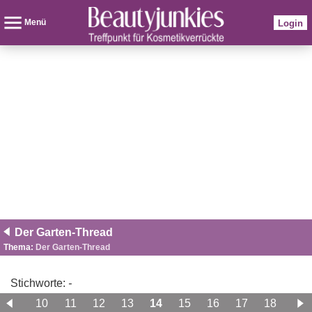
Menü
Login
Der Garten-Thread
Thema:
Der Garten-Thread
Stichworte:
-
9
10
11
12
13
14
15
16
17
18
19