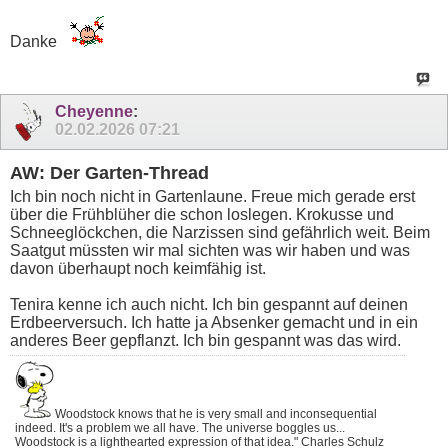
Danke
Cheyenne
:
02.02.2026
07:21
AW: Der Garten-Thread
Ich bin noch nicht in Gartenlaune. Freue mich gerade erst
über die Frühblüher die schon loslegen. Krokusse und
Schneeglöckchen, die Narzissen sind gefährlich weit. Beim
Saatgut müssten wir mal sichten was wir haben und was
davon überhaupt noch keimfähig ist.
Tenira kenne ich auch nicht. Ich bin gespannt auf deinen
Erdbeerversuch. Ich hatte ja Absenker gemacht und in ein
anderes Beer gepflanzt. Ich bin gespannt was das wird.
Woodstock knows that he is very small and inconsequential
indeed. It's a problem we all have. The universe boggles us...
Woodstock is a lighthearted expression of that idea." Charles Schulz