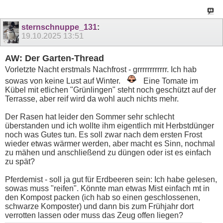
sternschnuppe_131
:
19.10.2025
13:51
AW: Der Garten-Thread
Vorletzte Nacht erstmals Nachfrost - grrrrrrrrrrrr. Ich hab
sowas von keine Lust auf Winter.
Eine Tomate im
Kübel mit etlichen "Grünlingen" steht noch geschützt auf der
Terrasse, aber reif wird da wohl auch nichts mehr.
Der Rasen hat leider den Sommer sehr schlecht
überstanden und ich wollte ihm eigentlich mit Herbstdünger
noch was Gutes tun. Es soll zwar nach dem ersten Frost
wieder etwas wärmer werden, aber macht es Sinn, nochmal
zu mähen und anschließend zu düngen oder ist es einfach
zu spät?
Pferdemist - soll ja gut für Erdbeeren sein: Ich habe gelesen,
sowas muss "reifen". Könnte man etwas Mist einfach mt in
den Kompost packen (ich hab so einen geschlossenen,
schwarze Komposter) und dann bis zum Frühjahr dort
verrotten lassen oder muss das Zeug offen liegen?