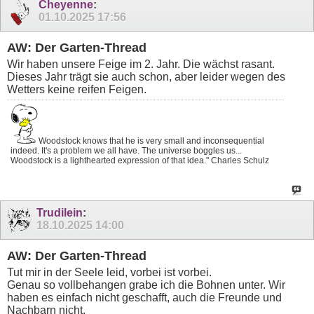
Cheyenne
:
01.10.2025
17:56
AW: Der Garten-Thread
Wir haben unsere Feige im 2. Jahr. Die wächst rasant.
Dieses Jahr trägt sie auch schon, aber leider wegen des
Wetters keine reifen Feigen.
Woodstock knows that he is very small and inconsequential
indeed. It's a problem we all have. The universe boggles us...
Woodstock is a lighthearted expression of that idea." Charles Schulz
Trudilein
:
18.10.2025
14:00
AW: Der Garten-Thread
Tut mir in der Seele leid, vorbei ist vorbei.
Genau so vollbehangen grabe ich die Bohnen unter. Wir
haben es einfach nicht geschafft, auch die Freunde und
Nachbarn nicht.