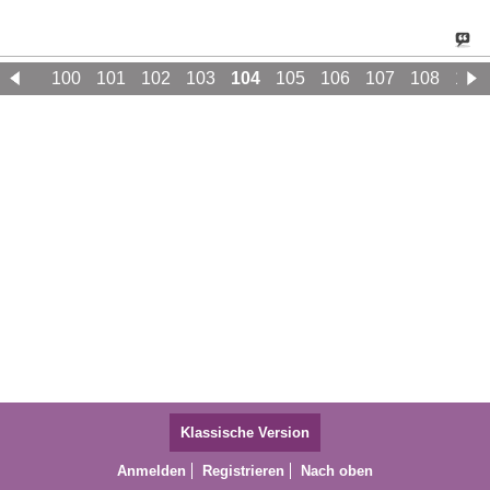
99
100
101
102
103
104
105
106
107
108
109
Klassische Version
Anmelden
Registrieren
Nach oben