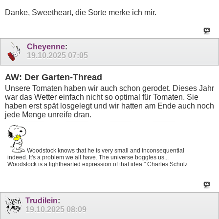
Danke, Sweetheart, die Sorte merke ich mir.
Cheyenne
:
19.10.2025
07:05
AW: Der Garten-Thread
Unsere Tomaten haben wir auch schon gerodet. Dieses Jahr
war das Wetter einfach nicht so optimal für Tomaten. Sie
haben erst spät losgelegt und wir hatten am Ende auch noch
jede Menge unreife dran.
Woodstock knows that he is very small and inconsequential
indeed. It's a problem we all have. The universe boggles us...
Woodstock is a lighthearted expression of that idea." Charles Schulz
Trudilein
:
19.10.2025
08:09