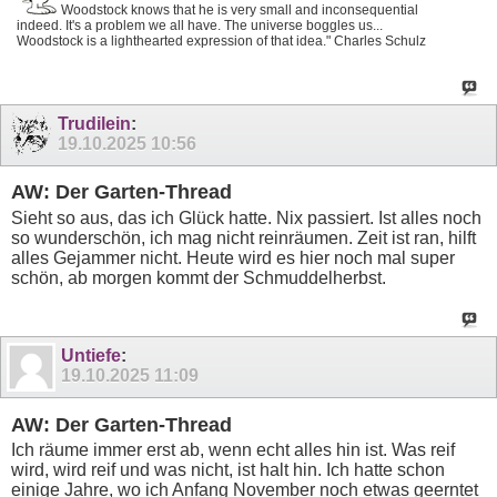
Woodstock knows that he is very small and inconsequential
indeed. It's a problem we all have. The universe boggles us...
Woodstock is a lighthearted expression of that idea." Charles Schulz
Trudilein
:
19.10.2025
10:56
AW: Der Garten-Thread
Sieht so aus, das ich Glück hatte. Nix passiert. Ist alles noch
so wunderschön, ich mag nicht reinräumen. Zeit ist ran, hilft
alles Gejammer nicht. Heute wird es hier noch mal super
schön, ab morgen kommt der Schmuddelherbst.
Untiefe
:
19.10.2025
11:09
AW: Der Garten-Thread
Ich räume immer erst ab, wenn echt alles hin ist. Was reif
wird, wird reif und was nicht, ist halt hin. Ich hatte schon
einige Jahre, wo ich Anfang November noch etwas geerntet