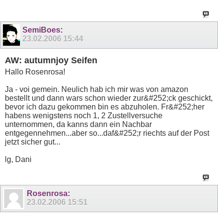
SemiBoes
:
23.02.2006
15:44
AW: autumnjoy Seifen
Hallo Rosenrosa!
Ja - voi gemein. Neulich hab ich mir was von amazon
bestellt und dann wars schon wieder zur&#252;ck geschickt,
bevor ich dazu gekommen bin es abzuholen. Fr&#252;her
habens wenigstens noch 1, 2 Zustellversuche
unternommen, da kanns dann ein Nachbar
entgegennehmen...aber so...daf&#252;r riechts auf der Post
jetzt sicher gut...
lg, Dani
Rosenrosa
:
23.02.2006
15:51