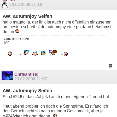
23.02.2006
21:18
AW: autumnjoy Seifen
hallo magnolia, der link ist auch nicht öffentlich einzusehen.
am besten schreibst du autumnjoy eine pn dann bekommst
du ihn
Ganz liebe Grüße
IVY
--->
--->
Chrisantiss
:
23.02.2006
21:57
AW: autumnjoy Seifen
Sch&#246;n dass AJ jetzt auch einen eigenen Thread hat.
Heut abend probier ich doch die Springtime. Erst fand ich
den Geruch nicht so nach meinem Geschmack, aber je
&#246;fter ich dran rieche...