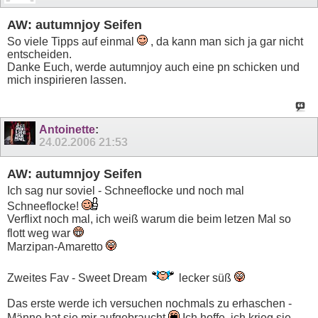
AW: autumnjoy Seifen
So viele Tipps auf einmal
, da kann man sich ja gar nicht
entscheiden.
Danke Euch, werde autumnjoy auch eine pn schicken und
mich inspirieren lassen.
Antoinette
:
24.02.2006
21:53
AW: autumnjoy Seifen
Ich sag nur soviel - Schneeflocke und noch mal
Schneeflocke!
Verflixt noch mal, ich weiß warum die beim letzen Mal so
flott weg war
Marzipan-Amaretto
Zweites Fav - Sweet Dream
lecker süß
Das erste werde ich versuchen nochmals zu erhaschen -
Männe hat sie mir aufgebraucht
Ich hoffe, ich krieg sie