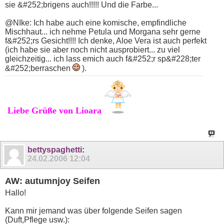
sie &#252;brigens auch!!!!! Und die Farbe...
@NIke: Ich habe auch eine komische, empfindliche
Mischhaut... ich nehme Petula und Morgana sehr gerne
f&#252;rs Gesicht!!!! Ich denke, Aloe Vera ist auch perfekt
(ich habe sie aber noch nicht ausprobiert... zu viel
gleichzeitig... ich lass emich auch f&#252;r sp&#228;ter
&#252;berraschen
).
Liebe Grüße von Lioara
bettyspaghetti
:
24.02.2006
12:04
AW: autumnjoy Seifen
Hallo!
Kann mir jemand was über folgende Seifen sagen
(Duft,Pflege usw.):