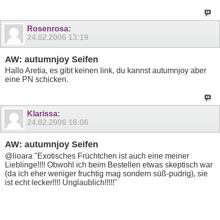
Rosenrosa
:
24.02.2006
13:19
AW: autumnjoy Seifen
Hallo Aretia, es gibt keinen link, du kannst autumnjoy aber
eine PN schicken.
Klarissa
:
24.02.2006
16:06
AW: autumnjoy Seifen
@lioara "Exotisches Früchtchen ist auch eine meiner
Lieblinge!!!! Obwohl ich beim Bestellen etwas skeptisch war
(da ich eher weniger fruchtig mag sondern süß-pudrig), sie
ist echt lecker!!!! Unglaublich!!!!!"