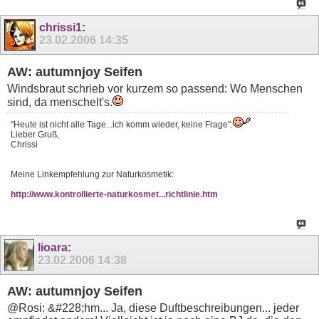
chrissi1
:
23.02.2006
14:35
AW: autumnjoy Seifen
Windsbraut schrieb vor kurzem so passend: Wo Menschen
sind, da menschelt's.
"Heute ist nicht alle Tage...ich komm wieder, keine Frage".
Lieber Gruß,
Chrissi
Meine Linkempfehlung zur Naturkosmetik:
http://www.kontrollierte-naturkosmet...richtlinie.htm
lioara
:
23.02.2006
14:38
AW: autumnjoy Seifen
@Rosi: &#228;hm... Ja, diese Duftbeschreibungen... jeder