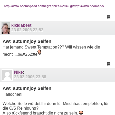
http://www.boomspeed.com/egraphics/62946.gif
http://www.boomspeed.com/e
kikidabest
:
23.02.2006
23:52
AW: autumnjoy Seifen
Hat jemand Sweet Temptation??? Will wissen wie die
riecht.....b&#252;tte
Nike
:
23.02.2006
23:58
AW: autumnjoy Seifen
Hallöchen!
Welche Seife würdet Ihr denn für Mischhaut empfehlen, für
die Ö/S Reinigung?
Also rückfettend braucht die nicht zu sein.