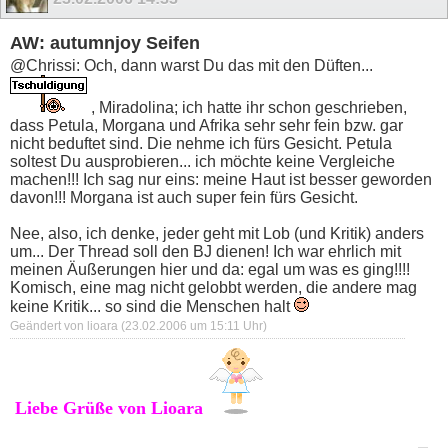
AW: autumnjoy Seifen
@Chrissi: Och, dann warst Du das mit den Düften...
, Miradolina; ich hatte ihr schon geschrieben,
dass Petula, Morgana und Afrika sehr sehr fein bzw. gar
nicht beduftet sind. Die nehme ich fürs Gesicht. Petula
soltest Du ausprobieren... ich möchte keine Vergleiche
machen!!! Ich sag nur eins: meine Haut ist besser geworden
davon!!! Morgana ist auch super fein fürs Gesicht.
Nee, also, ich denke, jeder geht mit Lob (und Kritik) anders
um... Der Thread soll den BJ dienen! Ich war ehrlich mit
meinen Äußerungen hier und da: egal um was es ging!!!!
Komisch, eine mag nicht gelobbt werden, die andere mag
keine Kritik... so sind die Menschen halt
Geändert von lioara (23.02.2006 um
15:11
Uhr)
Liebe Grüße von Lioara