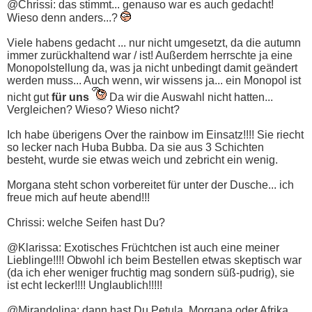
@Chrissi: das stimmt... genauso war es auch gedacht!
Wieso denn anders...?
Viele habens gedacht ... nur nicht umgesetzt, da die autumn
immer zurückhaltend war / ist! Außerdem herrschte ja eine
Monopolstellung da, was ja nicht unbedingt damit geändert
werden muss... Auch wenn, wir wissens ja... ein Monopol ist
nicht gut
für uns
Da wir die Auswahl nicht hatten...
Vergleichen? Wieso? Wieso nicht?
Ich habe überigens Over the rainbow im Einsatz!!!! Sie riecht
so lecker nach Huba Bubba. Da sie aus 3 Schichten
besteht, wurde sie etwas weich und zebricht ein wenig.
Morgana steht schon vorbereitet für unter der Dusche... ich
freue mich auf heute abend!!!
Chrissi: welche Seifen hast Du?
@Klarissa: Exotisches Früchtchen ist auch eine meiner
Lieblinge!!!! Obwohl ich beim Bestellen etwas skeptisch war
(da ich eher weniger fruchtig mag sondern süß-pudrig), sie
ist echt lecker!!!! Unglaublich!!!!!
@Mirandolina: dann hast Du Petula, Morgana oder Afrika