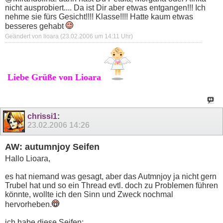
nicht ausprobiert.... Da ist Dir aber etwas entgangen!!! Ich
nehme sie fürs Gesicht!!!! Klasse!!!! Hatte kaum etwas
besseres gehabt
Geändert von lioara (23.02.2006 um
14:11
Uhr)
Liebe Grüße von Lioara
chrissi1
:
23.02.2006
14:26
AW: autumnjoy Seifen
Hallo Lioara,
es hat niemand was gesagt, aber das Autmnjoy ja nicht gern
Trubel hat und so ein Thread evtl. doch zu Problemen führen
könnte, wollte ich den Sinn und Zweck nochmal
hervorheben.
ich habe diese Seifen: