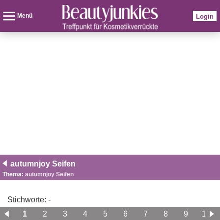
Menü
Login
autumnjoy Seifen
Thema:
autumnjoy Seifen
Stichworte:
-
1
2
3
4
5
6
7
8
9
10