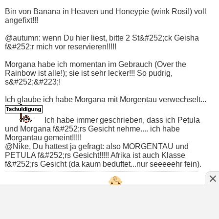
Bin von Banana in Heaven und Honeypie (wink Rosi!) voll
angefixt!!!
@autumn: wenn Du hier liest, bitte 2 St&#252;ck Geisha
f&#252;r mich vor reservieren!!!!!
Morgana habe ich momentan im Gebrauch (Over the
Rainbow ist alle!); sie ist sehr lecker!!! So pudrig,
s&#252;&#223;!
Ich glaube ich habe Morgana mit Morgentau verwechselt...
Ich habe immer geschrieben, dass ich Petula
und Morgana f&#252;rs Gesicht nehme.... ich habe
Morgantau gemeint!!!!!
@Nike, Du hattest ja gefragt: also MORGENTAU und
PETULA f&#252;rs Gesicht!!!!! Afrika ist auch Klasse
f&#252;rs Gesicht (da kaum beduftet...nur seeeeehr fein).
Liebe Grüße von Lioara