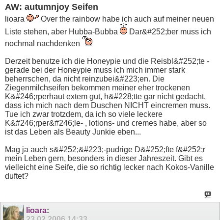
AW: autumnjoy Seifen
lioara
Over the rainbow habe ich auch auf meiner neuen
Liste stehen, aber Hubba-Bubba
Dar&#252;ber muss ich
nochmal nachdenken
Derzeit benutze ich die Honeypie und die Reisbl&#252;te -
gerade bei der Honeypie muss ich mich immer stark
beherrschen, da nicht reinzubei&#223;en. Die
Ziegenmilchseifen bekommen meiner eher trockenen
K&#246;rperhaut extem gut, h&#228;tte gar nicht gedacht,
dass ich mich nach dem Duschen NICHT eincremen muss.
Tue ich zwar trotzdem, da ich so viele leckere
K&#246;rper&#246;le- , lotions- und cremes habe, aber so
ist das Leben als Beauty Junkie eben...
Mag ja auch s&#252;&#223;-pudrige D&#252;fte f&#252;r
mein Leben gern, besonders in dieser Jahreszeit. Gibt es
vielleicht eine Seife, die so richtig lecker nach Kokos-Vanille
duftet?
lioara
:
23.02.2006
14:33