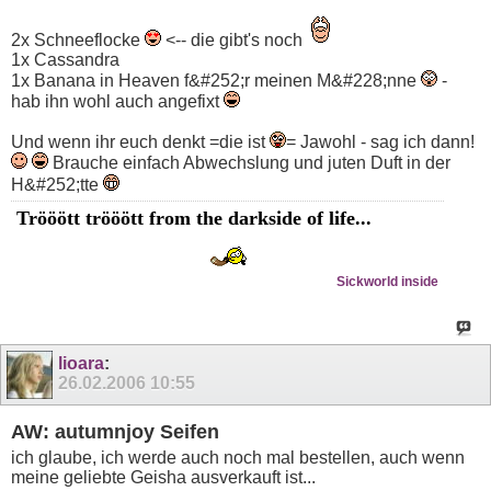
2x Schneeflocke
<-- die gibt's noch
1x Cassandra
1x Banana in Heaven f&#252;r meinen M&#228;nne
-
hab ihn wohl auch angefixt
Und wenn ihr euch denkt =die ist
= Jawohl - sag ich dann!
Brauche einfach Abwechslung und juten Duft in der
H&#252;tte
Trööött trööött from the darkside of life...
Sickworld inside
lioara
:
26.02.2006
10:55
AW: autumnjoy Seifen
ich glaube, ich werde auch noch mal bestellen, auch wenn
meine geliebte Geisha ausverkauft ist...