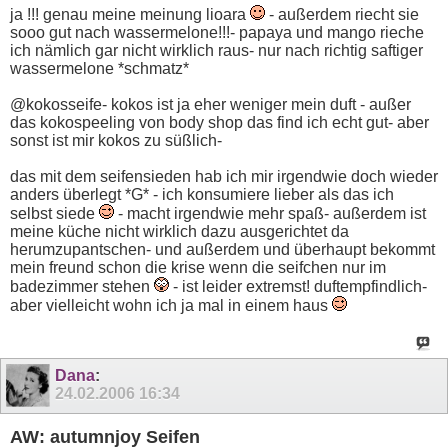
ja !!! genau meine meinung lioara
- außerdem riecht sie
sooo gut nach wassermelone!!!- papaya und mango rieche
ich nämlich gar nicht wirklich raus- nur nach richtig saftiger
wassermelone *schmatz*
@kokosseife- kokos ist ja eher weniger mein duft - außer
das kokospeeling von body shop das find ich echt gut- aber
sonst ist mir kokos zu süßlich-
das mit dem seifensieden hab ich mir irgendwie doch wieder
anders überlegt *G* - ich konsumiere lieber als das ich
selbst siede
- macht irgendwie mehr spaß- außerdem ist
meine küche nicht wirklich dazu ausgerichtet da
herumzupantschen- und außerdem und überhaupt bekommt
mein freund schon die krise wenn die seifchen nur im
badezimmer stehen
- ist leider extremst! duftempfindlich-
aber vielleicht wohn ich ja mal in einem haus
Dana
:
24.02.2006
16:34
AW: autumnjoy Seifen