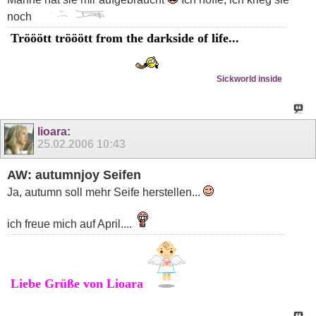
noch
Trööött trööött from the darkside of life...
Sickworld inside
lioara
:
25.02.2006
10:43
AW: autumnjoy Seifen
Ja, autumn soll mehr Seife herstellen...
ich freue mich auf April....
Liebe Grüße von Lioara