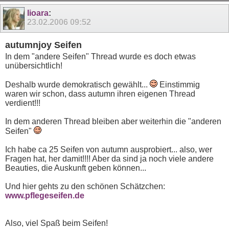
11
12
13
14
15
16
17
lioara
:
23.02.2006
09:52
autumnjoy Seifen
In dem "andere Seifen" Thread wurde es doch etwas
unübersichtlich!
Deshalb wurde demokratisch gewählt...
Einstimmig
waren wir schon, dass autumn ihren eigenen Thread
verdient!!!
In dem anderen Thread bleiben aber weiterhin die "anderen
Seifen"
Ich habe ca 25 Seifen von autumn ausprobiert... also, wer
Fragen hat, her damit!!!! Aber da sind ja noch viele andere
Beauties, die Auskunft geben können...
Und hier gehts zu den schönen Schätzchen:
www.pflegeseifen.de
Also, viel Spaß beim Seifen!