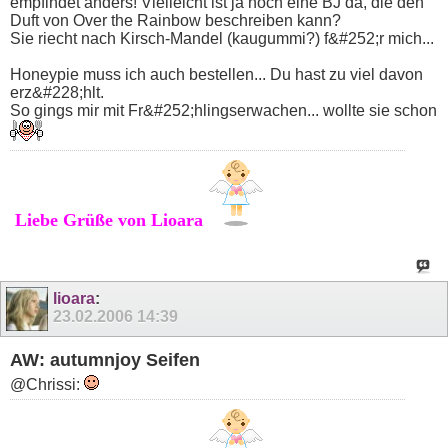
empfindet anders! Vielleicht ist ja noch eine BJ da, die den
Duft von Over the Rainbow beschreiben kann?
Sie riecht nach Kirsch-Mandel (kaugummi?) f&#252;r mich...
Honeypie muss ich auch bestellen... Du hast zu viel davon
erz&#228;hlt.
So gings mir mit Fr&#252;hlingserwachen... wollte sie schon
Liebe Grüße von Lioara
lioara
:
23.02.2006
14:39
AW: autumnjoy Seifen
@Chrissi: