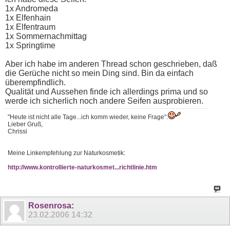
1x Andromeda
1x Elfenhain
1x Elfentraum
1x Sommernachmittag
1x Springtime
Aber ich habe im anderen Thread schon geschrieben, daß
die Gerüche nicht so mein Ding sind. Bin da einfach
überempfindlich.
Qualität und Aussehen finde ich allerdings prima und so
werde ich sicherlich noch andere Seifen ausprobieren.
"Heute ist nicht alle Tage...ich komm wieder, keine Frage".
Lieber Gruß,
Chrissi
Meine Linkempfehlung zur Naturkosmetik:
http://www.kontrollierte-naturkosmet...richtlinie.htm
Rosenrosa
:
23.02.2006
14:32