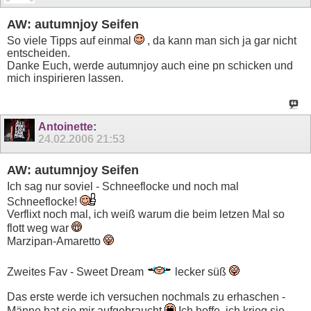
AW: autumnjoy Seifen
So viele Tipps auf einmal
, da kann man sich ja gar nicht
entscheiden.
Danke Euch, werde autumnjoy auch eine pn schicken und
mich inspirieren lassen.
Antoinette
:
24.02.2006
21:53
AW: autumnjoy Seifen
Ich sag nur soviel - Schneeflocke und noch mal
Schneeflocke!
Verflixt noch mal, ich weiß warum die beim letzen Mal so
flott weg war
Marzipan-Amaretto
Zweites Fav - Sweet Dream
lecker süß
Das erste werde ich versuchen nochmals zu erhaschen -
Männe hat sie mir aufgebraucht
Ich hoffe, ich krieg sie