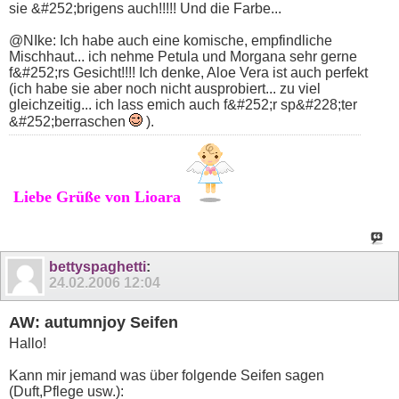
sie &#252;brigens auch!!!!! Und die Farbe...
@NIke: Ich habe auch eine komische, empfindliche
Mischhaut... ich nehme Petula und Morgana sehr gerne
f&#252;rs Gesicht!!!! Ich denke, Aloe Vera ist auch perfekt
(ich habe sie aber noch nicht ausprobiert... zu viel
gleichzeitig... ich lass emich auch f&#252;r sp&#228;ter
&#252;berraschen
).
Liebe Grüße von Lioara
bettyspaghetti
:
24.02.2006
12:04
AW: autumnjoy Seifen
Hallo!
Kann mir jemand was über folgende Seifen sagen
(Duft,Pflege usw.):