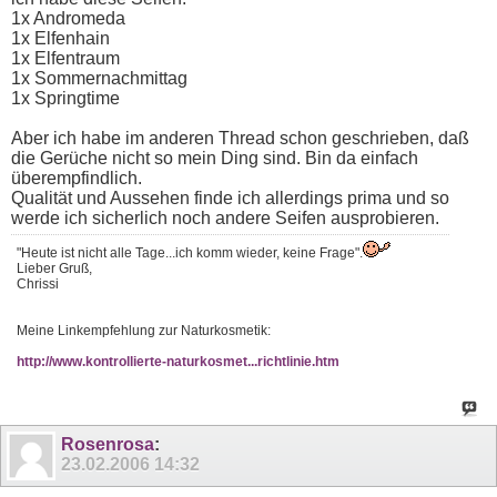
1x Andromeda
1x Elfenhain
1x Elfentraum
1x Sommernachmittag
1x Springtime
Aber ich habe im anderen Thread schon geschrieben, daß
die Gerüche nicht so mein Ding sind. Bin da einfach
überempfindlich.
Qualität und Aussehen finde ich allerdings prima und so
werde ich sicherlich noch andere Seifen ausprobieren.
"Heute ist nicht alle Tage...ich komm wieder, keine Frage".
Lieber Gruß,
Chrissi
Meine Linkempfehlung zur Naturkosmetik:
http://www.kontrollierte-naturkosmet...richtlinie.htm
Rosenrosa
:
23.02.2006
14:32