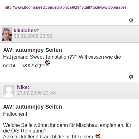
http://www.boomspeed.com/egraphics/62946.gif
http://www.boomspeed.com/e
kikidabest
:
23.02.2006
23:52
AW: autumnjoy Seifen
Hat jemand Sweet Temptation??? Will wissen wie die
riecht.....b&#252;tte
Nike
:
23.02.2006
23:58
AW: autumnjoy Seifen
Hallöchen!
Welche Seife würdet Ihr denn für Mischhaut empfehlen, für
die Ö/S Reinigung?
Also rückfettend braucht die nicht zu sein.