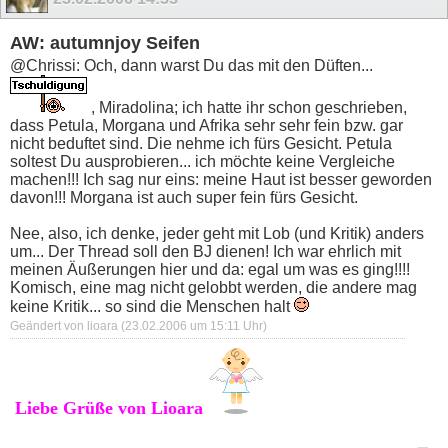
AW: autumnjoy Seifen
@Chrissi: Och, dann warst Du das mit den Düften...
, Miradolina; ich hatte ihr schon geschrieben,
dass Petula, Morgana und Afrika sehr sehr fein bzw. gar
nicht beduftet sind. Die nehme ich fürs Gesicht. Petula
soltest Du ausprobieren... ich möchte keine Vergleiche
machen!!! Ich sag nur eins: meine Haut ist besser geworden
davon!!! Morgana ist auch super fein fürs Gesicht.
Nee, also, ich denke, jeder geht mit Lob (und Kritik) anders
um... Der Thread soll den BJ dienen! Ich war ehrlich mit
meinen Äußerungen hier und da: egal um was es ging!!!!
Komisch, eine mag nicht gelobbt werden, die andere mag
keine Kritik... so sind die Menschen halt
Geändert von lioara (23.02.2006 um
15:11
Uhr)
Liebe Grüße von Lioara