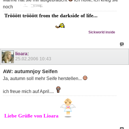
noch
Trööött trööött from the darkside of life...
Sickworld inside
lioara
:
25.02.2006
10:43
AW: autumnjoy Seifen
Ja, autumn soll mehr Seife herstellen...
ich freue mich auf April....
Liebe Grüße von Lioara