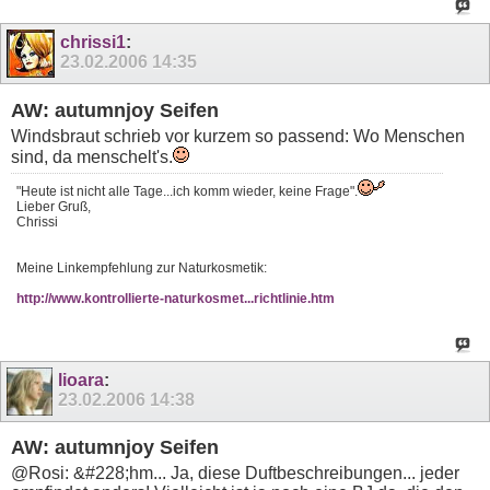
chrissi1
:
23.02.2006
14:35
AW: autumnjoy Seifen
Windsbraut schrieb vor kurzem so passend: Wo Menschen
sind, da menschelt's.
"Heute ist nicht alle Tage...ich komm wieder, keine Frage".
Lieber Gruß,
Chrissi
Meine Linkempfehlung zur Naturkosmetik:
http://www.kontrollierte-naturkosmet...richtlinie.htm
lioara
:
23.02.2006
14:38
AW: autumnjoy Seifen
@Rosi: &#228;hm... Ja, diese Duftbeschreibungen... jeder