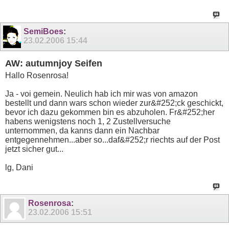
SemiBoes
:
23.02.2006
15:44
AW: autumnjoy Seifen
Hallo Rosenrosa!
Ja - voi gemein. Neulich hab ich mir was von amazon
bestellt und dann wars schon wieder zur&#252;ck geschickt,
bevor ich dazu gekommen bin es abzuholen. Fr&#252;her
habens wenigstens noch 1, 2 Zustellversuche
unternommen, da kanns dann ein Nachbar
entgegennehmen...aber so...daf&#252;r riechts auf der Post
jetzt sicher gut...
lg, Dani
Rosenrosa
:
23.02.2006
15:51