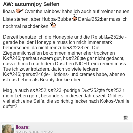
AW: autumnjoy Seifen
lioara
Over the rainbow habe ich auch auf meiner neuen
Liste stehen, aber Hubba-Bubba
Dar&#252;ber muss ich
nochmal nachdenken
Derzeit benutze ich die Honeypie und die Reisbl&#252;te -
gerade bei der Honeypie muss ich mich immer stark
beherrschen, da nicht reinzubei&#223;en. Die
Ziegenmilchseifen bekommen meiner eher trockenen
K&#246;rperhaut extem gut, h&#228;tte gar nicht gedacht,
dass ich mich nach dem Duschen NICHT eincremen muss.
Tue ich zwar trotzdem, da ich so viele leckere
K&#246;rper&#246;le- , lotions- und cremes habe, aber so
ist das Leben als Beauty Junkie eben...
Mag ja auch s&#252;&#223;-pudrige D&#252;fte f&#252;r
mein Leben gern, besonders in dieser Jahreszeit. Gibt es
vielleicht eine Seife, die so richtig lecker nach Kokos-Vanille
duftet?
lioara
:
23.02.2006
14:33