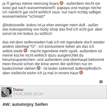
ja !!! genau meine meinung lioara
- außerdem riecht sie
sooo gut nach wassermelone!!!- papaya und mango rieche
ich nämlich gar nicht wirklich raus- nur nach richtig saftiger
wassermelone *schmatz*
@kokosseife- kokos ist ja eher weniger mein duft - außer
das kokospeeling von body shop das find ich echt gut- aber
sonst ist mir kokos zu süßlich-
das mit dem seifensieden hab ich mir irgendwie doch wieder
anders überlegt *G* - ich konsumiere lieber als das ich
selbst siede
- macht irgendwie mehr spaß- außerdem ist
meine küche nicht wirklich dazu ausgerichtet da
herumzupantschen- und außerdem und überhaupt bekommt
mein freund schon die krise wenn die seifchen nur im
badezimmer stehen
- ist leider extremst! duftempfindlich-
aber vielleicht wohn ich ja mal in einem haus
Dana
:
24.02.2006
16:34
AW: autumnjoy Seifen