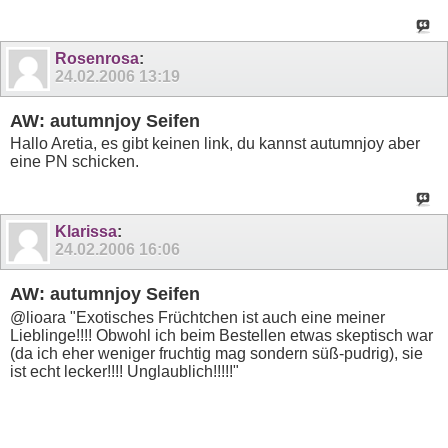
Rosenrosa
:
24.02.2006
13:19
AW: autumnjoy Seifen
Hallo Aretia, es gibt keinen link, du kannst autumnjoy aber
eine PN schicken.
Klarissa
:
24.02.2006
16:06
AW: autumnjoy Seifen
@lioara "Exotisches Früchtchen ist auch eine meiner
Lieblinge!!!! Obwohl ich beim Bestellen etwas skeptisch war
(da ich eher weniger fruchtig mag sondern süß-pudrig), sie
ist echt lecker!!!! Unglaublich!!!!!"