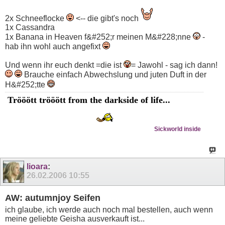
2x Schneeflocke
<-- die gibt's noch
1x Cassandra
1x Banana in Heaven f&#252;r meinen M&#228;nne
-
hab ihn wohl auch angefixt
Und wenn ihr euch denkt =die ist
= Jawohl - sag ich dann!
Brauche einfach Abwechslung und juten Duft in der
H&#252;tte
Trööött trööött from the darkside of life...
Sickworld inside
lioara
:
26.02.2006
10:55
AW: autumnjoy Seifen
ich glaube, ich werde auch noch mal bestellen, auch wenn
meine geliebte Geisha ausverkauft ist...