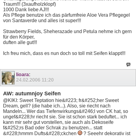
Traum!!! (3xaufholzklopf)
1000 Dank liebe AJ!!!
Als Pflege benutze ich das pärfumfreie Aloe Vera Pflegegel
von Santaverde und alles ist super!!!
Strawberry Fields, Sheherazade und Petula nehme ich gern
für den Körper,
duften alle gut!!!
Ich freu mich, dass es nun doch so toll mit Seifen klappt!!!
lioara
:
24.02.2006
11:20
AW: autumnjoy Seifen
@KIKI: Sweet Teptation hie&#223; fr&#252;her Sweet
Dream, gell? (die habe ich...). Also, sie riecht nach
Mandeln... Wer das Tiefenwirkungs&#246;l von CK hat, so
ungef&#228;hr riecht sie. Sie ist schon stark beduftet... ich
kann mir sehr gut vorstellen, sie auch als Dekoseife
f&#252;rs Bad oder Schrak zu benutzen... statt
&#228;hmmm Dufts&#228;ckchen
? Seeehr dekorativ ist