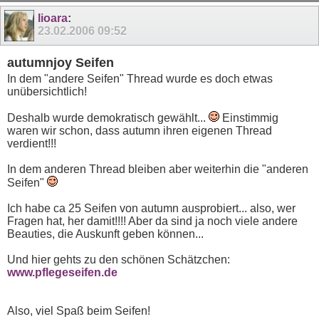
11
12
13
14
15
16
17
lioara
:
23.02.2006
09:52
autumnjoy Seifen
In dem "andere Seifen" Thread wurde es doch etwas
unübersichtlich!
Deshalb wurde demokratisch gewählt...
Einstimmig
waren wir schon, dass autumn ihren eigenen Thread
verdient!!!
In dem anderen Thread bleiben aber weiterhin die "anderen
Seifen"
Ich habe ca 25 Seifen von autumn ausprobiert... also, wer
Fragen hat, her damit!!!! Aber da sind ja noch viele andere
Beauties, die Auskunft geben können...
Und hier gehts zu den schönen Schätzchen:
www.pflegeseifen.de
Also, viel Spaß beim Seifen!