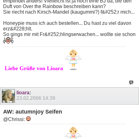
empfindet anders! Vielleicht ist ja noch eine BJ da, die den
Duft von Over the Rainbow beschreiben kann?
Sie riecht nach Kirsch-Mandel (kaugummi?) f&#252;r mich...
Honeypie muss ich auch bestellen... Du hast zu viel davon
erz&#228;hlt.
So gings mir mit Fr&#252;hlingserwachen... wollte sie schon
Liebe Grüße von Lioara
lioara
:
23.02.2006
14:39
AW: autumnjoy Seifen
@Chrissi: