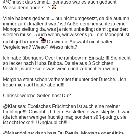
@Chrissi: das stimmt... genauso war es auch gedacht!
Wieso denn anders...?
Viele habens gedacht ... nur nicht umgesetzt, da die autumn
immer zurückhaltend war / ist! Außerdem herrschte ja eine
Monopolstellung da, was ja nicht unbedingt damit geändert
werden muss... Auch wenn, wir wissens ja... ein Monopol ist
nicht gut
für uns
Da wir die Auswahl nicht hatten...
Vergleichen? Wieso? Wieso nicht?
Ich habe überigens Over the rainbow im Einsatz!!!! Sie riecht
so lecker nach Huba Bubba. Da sie aus 3 Schichten
besteht, wurde sie etwas weich und zebricht ein wenig.
Morgana steht schon vorbereitet für unter der Dusche... ich
freue mich auf heute abend!!!
Chrissi: welche Seifen hast Du?
@Klarissa: Exotisches Früchtchen ist auch eine meiner
Lieblinge!!!! Obwohl ich beim Bestellen etwas skeptisch war
(da ich eher weniger fruchtig mag sondern süß-pudrig), sie
ist echt lecker!!!! Unglaublich!!!!!
@Mirandolina: dann hast Du Petula, Morgana oder Afrika