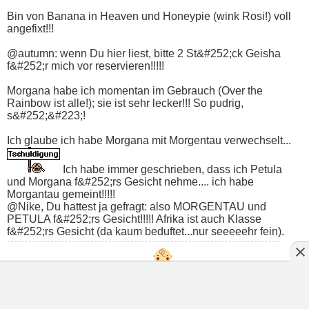
Bin von Banana in Heaven und Honeypie (wink Rosi!) voll
angefixt!!!
@autumn: wenn Du hier liest, bitte 2 St&#252;ck Geisha
f&#252;r mich vor reservieren!!!!!
Morgana habe ich momentan im Gebrauch (Over the
Rainbow ist alle!); sie ist sehr lecker!!! So pudrig,
s&#252;&#223;!
Ich glaube ich habe Morgana mit Morgentau verwechselt...
Ich habe immer geschrieben, dass ich Petula
und Morgana f&#252;rs Gesicht nehme.... ich habe
Morgantau gemeint!!!!!
@Nike, Du hattest ja gefragt: also MORGENTAU und
PETULA f&#252;rs Gesicht!!!!! Afrika ist auch Klasse
f&#252;rs Gesicht (da kaum beduftet...nur seeeeehr fein).
Liebe Grüße von Lioara