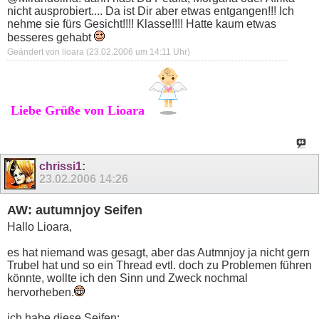
nicht ausprobiert.... Da ist Dir aber etwas entgangen!!! Ich
nehme sie fürs Gesicht!!!! Klasse!!!! Hatte kaum etwas
besseres gehabt
Geändert von lioara (23.02.2006 um
14:11
Uhr)
Liebe Grüße von Lioara
chrissi1
:
23.02.2006
14:26
AW: autumnjoy Seifen
Hallo Lioara,
es hat niemand was gesagt, aber das Autmnjoy ja nicht gern
Trubel hat und so ein Thread evtl. doch zu Problemen führen
könnte, wollte ich den Sinn und Zweck nochmal
hervorheben.
ich habe diese Seifen: