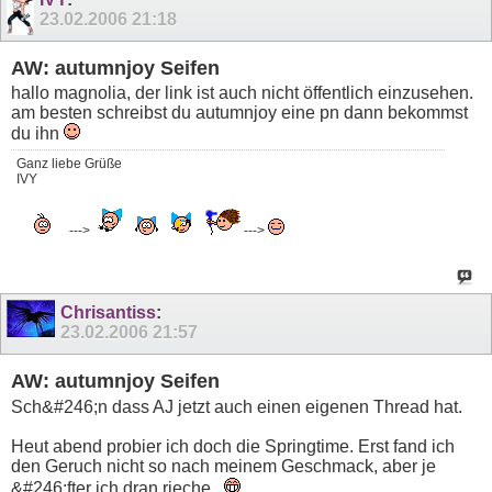
23.02.2006
21:18
AW: autumnjoy Seifen
hallo magnolia, der link ist auch nicht öffentlich einzusehen.
am besten schreibst du autumnjoy eine pn dann bekommst
du ihn
Ganz liebe Grüße
IVY
--->
--->
Chrisantiss
:
23.02.2006
21:57
AW: autumnjoy Seifen
Sch&#246;n dass AJ jetzt auch einen eigenen Thread hat.
Heut abend probier ich doch die Springtime. Erst fand ich
den Geruch nicht so nach meinem Geschmack, aber je
&#246;fter ich dran rieche...