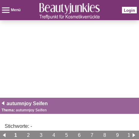
Menü
Login
autumnjoy Seifen
Thema:
autumnjoy Seifen
Stichworte:
-
1
2
3
4
5
6
7
8
9
10