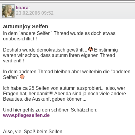
11
12
13
14
15
16
17
lioara
:
23.02.2006
09:52
autumnjoy Seifen
In dem "andere Seifen" Thread wurde es doch etwas
unübersichtlich!
Deshalb wurde demokratisch gewählt...
Einstimmig
waren wir schon, dass autumn ihren eigenen Thread
verdient!!!
In dem anderen Thread bleiben aber weiterhin die "anderen
Seifen"
Ich habe ca 25 Seifen von autumn ausprobiert... also, wer
Fragen hat, her damit!!!! Aber da sind ja noch viele andere
Beauties, die Auskunft geben können...
Und hier gehts zu den schönen Schätzchen:
www.pflegeseifen.de
Also, viel Spaß beim Seifen!