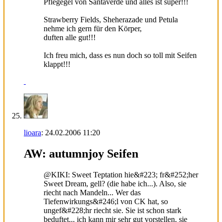
Pflegegel von Santaverde und alles ist super!!!
Strawberry Fields, Sheherazade und Petula
nehme ich gern für den Körper,
duften alle gut!!!
Ich freu mich, dass es nun doch so toll mit Seifen
klappt!!!
lioara
:
24.02.2006
11:20
AW: autumnjoy Seifen
@KIKI: Sweet Teptation hie&#223; fr&#252;her
Sweet Dream, gell? (die habe ich...). Also, sie
riecht nach Mandeln... Wer das
Tiefenwirkungs&#246;l von CK hat, so
ungef&#228;hr riecht sie. Sie ist schon stark
beduftet... ich kann mir sehr gut vorstellen, sie