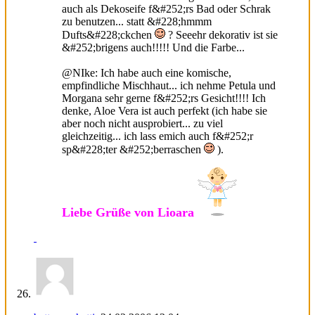
auch als Dekoseife f&#252;rs Bad oder Schrak
zu benutzen... statt &#228;hmmm
Dufts&#228;ckchen
? Seeehr dekorativ ist sie
&#252;brigens auch!!!!! Und die Farbe...
@NIke: Ich habe auch eine komische,
empfindliche Mischhaut... ich nehme Petula und
Morgana sehr gerne f&#252;rs Gesicht!!!! Ich
denke, Aloe Vera ist auch perfekt (ich habe sie
aber noch nicht ausprobiert... zu viel
gleichzeitig... ich lass emich auch f&#252;r
sp&#228;ter &#252;berraschen
).
Liebe Grüße von Lioara