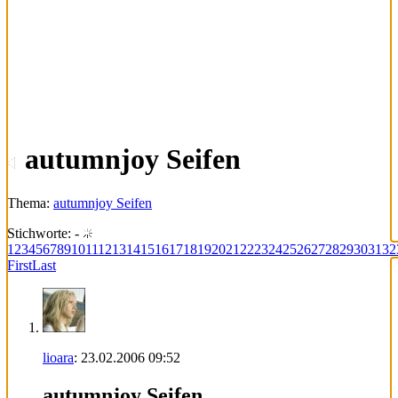
autumnjoy Seifen
Thema:
autumnjoy Seifen
Stichworte:
-
1
2
3
4
5
6
7
8
9
10
11
12
13
14
15
16
17
18
19
20
21
22
23
24
25
26
27
28
29
30
31
32
First
Last
lioara
:
23.02.2006
09:52
autumnjoy Seifen