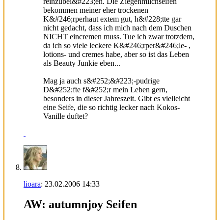
reinzubei&#223;en. Die Ziegenmilchseifen
bekommen meiner eher trockenen
K&#246;rperhaut extem gut, h&#228;tte gar
nicht gedacht, dass ich mich nach dem Duschen
NICHT eincremen muss. Tue ich zwar trotzdem,
da ich so viele leckere K&#246;rper&#246;le- ,
lotions- und cremes habe, aber so ist das Leben
als Beauty Junkie eben...
Mag ja auch s&#252;&#223;-pudrige
D&#252;fte f&#252;r mein Leben gern,
besonders in dieser Jahreszeit. Gibt es vielleicht
eine Seife, die so richtig lecker nach Kokos-
Vanille duftet?
lioara
:
23.02.2006
14:33
AW: autumnjoy Seifen