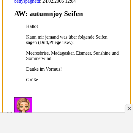
bettyspaghetti
:
24.02.2006
12:04
AW: autumnjoy Seifen
Hallo!
Kann mir jemand was über folgende Seifen
sagen (Duft,Pflege usw.):
Meeresbrise, Madagaskar, Eismeer, Sunshine und
Sommerwind.
Danke im Vorraus!
Grüße
Aretia
:
24.02.2006
12:27