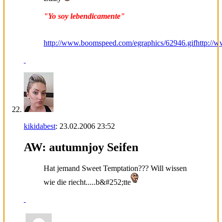
"Yo soy lebendicamente"
http://www.boomspeed.com/egraphics/62946.gif
http://
kikidabest
:
23.02.2006
23:52
AW: autumnjoy Seifen
Hat jemand Sweet Temptation??? Will wissen
wie die riecht.....b&#252;tte