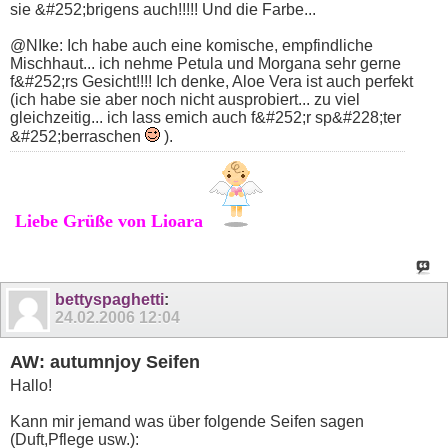
sie &#252;brigens auch!!!!! Und die Farbe...
@NIke: Ich habe auch eine komische, empfindliche
Mischhaut... ich nehme Petula und Morgana sehr gerne
f&#252;rs Gesicht!!!! Ich denke, Aloe Vera ist auch perfekt
(ich habe sie aber noch nicht ausprobiert... zu viel
gleichzeitig... ich lass emich auch f&#252;r sp&#228;ter
&#252;berraschen
).
Liebe Grüße von Lioara
bettyspaghetti
:
24.02.2006
12:04
AW: autumnjoy Seifen
Hallo!
Kann mir jemand was über folgende Seifen sagen
(Duft,Pflege usw.):