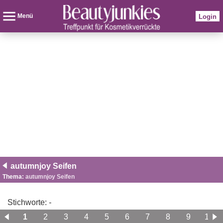
Menü
Login
autumnjoy Seifen
Thema:
autumnjoy Seifen
Stichworte:
-
1
2
3
4
5
6
7
8
9
10