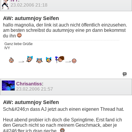
23.02.2006
21:18
AW: autumnjoy Seifen
hallo magnolia, der link ist auch nicht öffentlich einzusehen.
am besten schreibst du autumnjoy eine pn dann bekommst
du ihn
Ganz liebe Grüße
IVY
--->
--->
Chrisantiss
:
23.02.2006
21:57
AW: autumnjoy Seifen
Sch&#246;n dass AJ jetzt auch einen eigenen Thread hat.
Heut abend probier ich doch die Springtime. Erst fand ich
den Geruch nicht so nach meinem Geschmack, aber je
&#246;fter ich dran rieche...