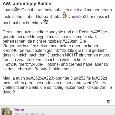
AW: autumnjoy Seifen
lioara
Over the rainbow habe ich auch auf meiner neuen
Liste stehen, aber Hubba-Bubba
Dar&#252;ber muss ich
nochmal nachdenken
Derzeit benutze ich die Honeypie und die Reisbl&#252;te -
gerade bei der Honeypie muss ich mich immer stark
beherrschen, da nicht reinzubei&#223;en. Die
Ziegenmilchseifen bekommen meiner eher trockenen
K&#246;rperhaut extem gut, h&#228;tte gar nicht gedacht,
dass ich mich nach dem Duschen NICHT eincremen muss.
Tue ich zwar trotzdem, da ich so viele leckere
K&#246;rper&#246;le- , lotions- und cremes habe, aber so
ist das Leben als Beauty Junkie eben...
Mag ja auch s&#252;&#223;-pudrige D&#252;fte f&#252;r
mein Leben gern, besonders in dieser Jahreszeit. Gibt es
vielleicht eine Seife, die so richtig lecker nach Kokos-Vanille
duftet?
lioara
:
23.02.2006
14:33