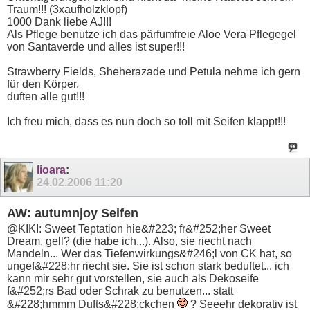
Traum!!! (3xaufholzklopf)
1000 Dank liebe AJ!!!
Als Pflege benutze ich das pärfumfreie Aloe Vera Pflegegel
von Santaverde und alles ist super!!!
Strawberry Fields, Sheherazade und Petula nehme ich gern
für den Körper,
duften alle gut!!!
Ich freu mich, dass es nun doch so toll mit Seifen klappt!!!
lioara
:
24.02.2006
11:20
AW: autumnjoy Seifen
@KIKI: Sweet Teptation hie&#223; fr&#252;her Sweet
Dream, gell? (die habe ich...). Also, sie riecht nach
Mandeln... Wer das Tiefenwirkungs&#246;l von CK hat, so
ungef&#228;hr riecht sie. Sie ist schon stark beduftet... ich
kann mir sehr gut vorstellen, sie auch als Dekoseife
f&#252;rs Bad oder Schrak zu benutzen... statt
&#228;hmmm Dufts&#228;ckchen
? Seeehr dekorativ ist