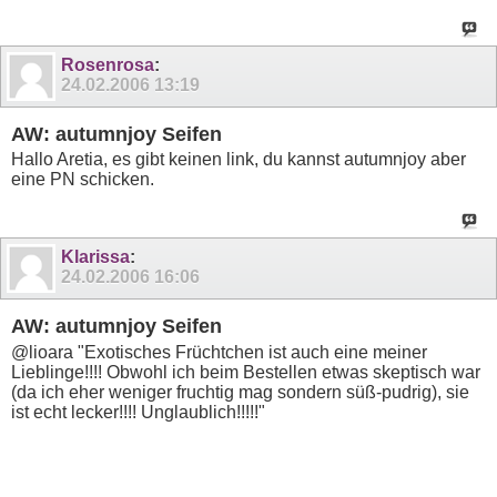
Rosenrosa
:
24.02.2006
13:19
AW: autumnjoy Seifen
Hallo Aretia, es gibt keinen link, du kannst autumnjoy aber
eine PN schicken.
Klarissa
:
24.02.2006
16:06
AW: autumnjoy Seifen
@lioara "Exotisches Früchtchen ist auch eine meiner
Lieblinge!!!! Obwohl ich beim Bestellen etwas skeptisch war
(da ich eher weniger fruchtig mag sondern süß-pudrig), sie
ist echt lecker!!!! Unglaublich!!!!!"