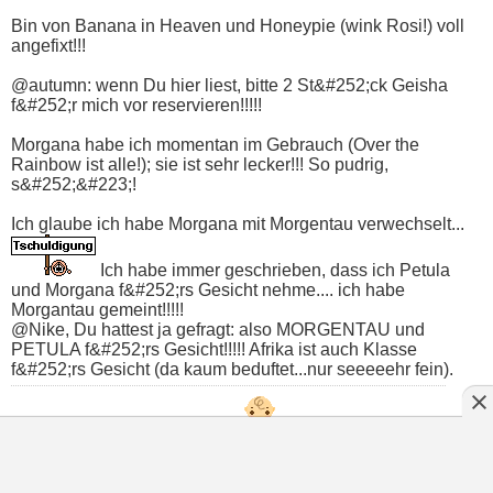
Bin von Banana in Heaven und Honeypie (wink Rosi!) voll
angefixt!!!
@autumn: wenn Du hier liest, bitte 2 St&#252;ck Geisha
f&#252;r mich vor reservieren!!!!!
Morgana habe ich momentan im Gebrauch (Over the
Rainbow ist alle!); sie ist sehr lecker!!! So pudrig,
s&#252;&#223;!
Ich glaube ich habe Morgana mit Morgentau verwechselt...
Ich habe immer geschrieben, dass ich Petula
und Morgana f&#252;rs Gesicht nehme.... ich habe
Morgantau gemeint!!!!!
@Nike, Du hattest ja gefragt: also MORGENTAU und
PETULA f&#252;rs Gesicht!!!!! Afrika ist auch Klasse
f&#252;rs Gesicht (da kaum beduftet...nur seeeeehr fein).
Liebe Grüße von Lioara