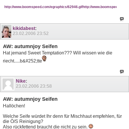
http://www.boomspeed.com/egraphics/62946.gif
http://www.boomspeed.com/e
kikidabest
:
23.02.2006
23:52
AW: autumnjoy Seifen
Hat jemand Sweet Temptation??? Will wissen wie die
riecht.....b&#252;tte
Nike
:
23.02.2006
23:58
AW: autumnjoy Seifen
Hallöchen!
Welche Seife würdet Ihr denn für Mischhaut empfehlen, für
die Ö/S Reinigung?
Also rückfettend braucht die nicht zu sein.