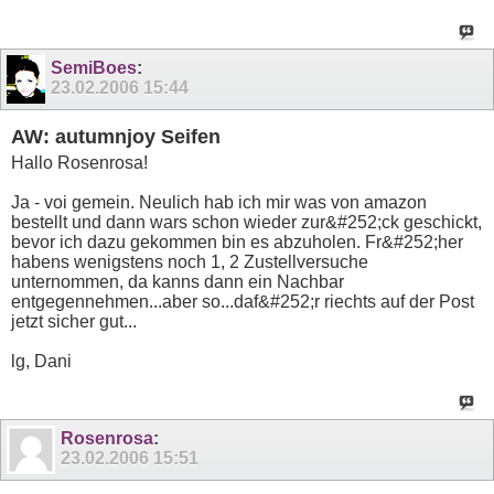
SemiBoes
:
23.02.2006
15:44
AW: autumnjoy Seifen
Hallo Rosenrosa!
Ja - voi gemein. Neulich hab ich mir was von amazon
bestellt und dann wars schon wieder zur&#252;ck geschickt,
bevor ich dazu gekommen bin es abzuholen. Fr&#252;her
habens wenigstens noch 1, 2 Zustellversuche
unternommen, da kanns dann ein Nachbar
entgegennehmen...aber so...daf&#252;r riechts auf der Post
jetzt sicher gut...
lg, Dani
Rosenrosa
:
23.02.2006
15:51