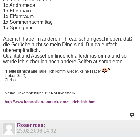
1x Andromeda
1x Elfenhain
1x Elfentraum
1x Sommernachmittag
1x Springtime
Aber ich habe im anderen Thread schon geschrieben, daß
die Gerüche nicht so mein Ding sind. Bin da einfach
überempfindlich.
Qualität und Aussehen finde ich allerdings prima und so
werde ich sicherlich noch andere Seifen ausprobieren.
"Heute ist nicht alle Tage...ich komm wieder, keine Frage".
Lieber Gruß,
Chrissi
Meine Linkempfehlung zur Naturkosmetik:
http://www.kontrollierte-naturkosmet...richtlinie.htm
Rosenrosa
:
23.02.2006
14:32