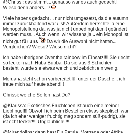
@Chrissi: das stimmt... genauso war es auch gedacht!
Wieso denn anders...?
Viele habens gedacht ... nur nicht umgesetzt, da die autumn
immer zurückhaltend war / ist! Außerdem herrschte ja eine
Monopolstellung da, was ja nicht unbedingt damit geändert
werden muss... Auch wenn, wir wissens ja... ein Monopol ist
nicht gut
für uns
Da wir die Auswahl nicht hatten...
Vergleichen? Wieso? Wieso nicht?
Ich habe überigens Over the rainbow im Einsatz!!!! Sie riecht
so lecker nach Huba Bubba. Da sie aus 3 Schichten
besteht, wurde sie etwas weich und zebricht ein wenig.
Morgana steht schon vorbereitet für unter der Dusche... ich
freue mich auf heute abend!!!
Chrissi: welche Seifen hast Du?
@Klarissa: Exotisches Früchtchen ist auch eine meiner
Lieblinge!!!! Obwohl ich beim Bestellen etwas skeptisch war
(da ich eher weniger fruchtig mag sondern süß-pudrig), sie
ist echt lecker!!!! Unglaublich!!!!!
@Mirandolina: dann hast Du Petula, Morgana oder Afrika