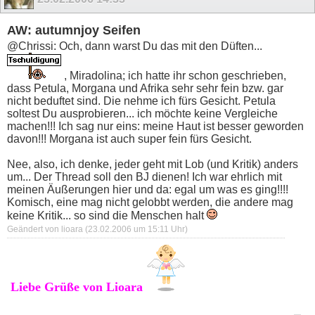
AW: autumnjoy Seifen
@Chrissi: Och, dann warst Du das mit den Düften...
, Miradolina; ich hatte ihr schon geschrieben,
dass Petula, Morgana und Afrika sehr sehr fein bzw. gar
nicht beduftet sind. Die nehme ich fürs Gesicht. Petula
soltest Du ausprobieren... ich möchte keine Vergleiche
machen!!! Ich sag nur eins: meine Haut ist besser geworden
davon!!! Morgana ist auch super fein fürs Gesicht.
Nee, also, ich denke, jeder geht mit Lob (und Kritik) anders
um... Der Thread soll den BJ dienen! Ich war ehrlich mit
meinen Äußerungen hier und da: egal um was es ging!!!!
Komisch, eine mag nicht gelobbt werden, die andere mag
keine Kritik... so sind die Menschen halt
Geändert von lioara (23.02.2006 um
15:11
Uhr)
Liebe Grüße von Lioara