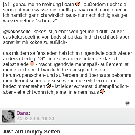
ja !!! genau meine meinung lioara
- außerdem riecht sie
sooo gut nach wassermelone!!!- papaya und mango rieche
ich nämlich gar nicht wirklich raus- nur nach richtig saftiger
wassermelone *schmatz*
@kokosseife- kokos ist ja eher weniger mein duft - außer
das kokospeeling von body shop das find ich echt gut- aber
sonst ist mir kokos zu süßlich-
das mit dem seifensieden hab ich mir irgendwie doch wieder
anders überlegt *G* - ich konsumiere lieber als das ich
selbst siede
- macht irgendwie mehr spaß- außerdem ist
meine küche nicht wirklich dazu ausgerichtet da
herumzupantschen- und außerdem und überhaupt bekommt
mein freund schon die krise wenn die seifchen nur im
badezimmer stehen
- ist leider extremst! duftempfindlich-
aber vielleicht wohn ich ja mal in einem haus
Dana
:
24.02.2006
16:34
AW: autumnjoy Seifen