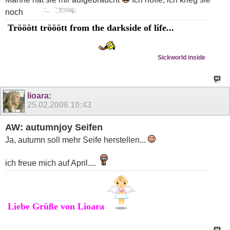
noch
Trööött trööött from the darkside of life...
Sickworld inside
lioara
:
25.02.2006
10:43
AW: autumnjoy Seifen
Ja, autumn soll mehr Seife herstellen...
ich freue mich auf April....
Liebe Grüße von Lioara