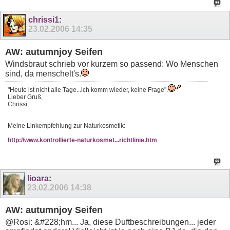
chrissi1
:
23.02.2006
14:35
AW: autumnjoy Seifen
Windsbraut schrieb vor kurzem so passend: Wo Menschen
sind, da menschelt's.
"Heute ist nicht alle Tage...ich komm wieder, keine Frage".
Lieber Gruß,
Chrissi
Meine Linkempfehlung zur Naturkosmetik:
http://www.kontrollierte-naturkosmet...richtlinie.htm
lioara
:
23.02.2006
14:38
AW: autumnjoy Seifen
@Rosi: &#228;hm... Ja, diese Duftbeschreibungen... jeder