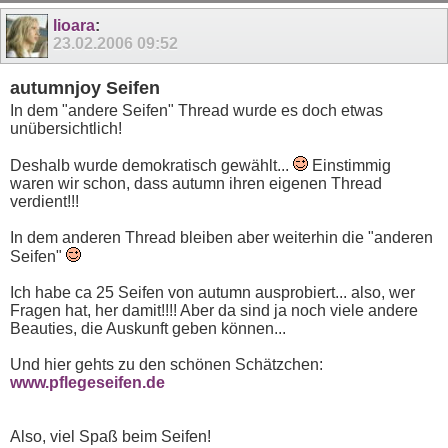
11
12
13
14
15
16
17
lioara
:
23.02.2006
09:52
autumnjoy Seifen
In dem "andere Seifen" Thread wurde es doch etwas
unübersichtlich!
Deshalb wurde demokratisch gewählt...
Einstimmig
waren wir schon, dass autumn ihren eigenen Thread
verdient!!!
In dem anderen Thread bleiben aber weiterhin die "anderen
Seifen"
Ich habe ca 25 Seifen von autumn ausprobiert... also, wer
Fragen hat, her damit!!!! Aber da sind ja noch viele andere
Beauties, die Auskunft geben können...
Und hier gehts zu den schönen Schätzchen:
www.pflegeseifen.de
Also, viel Spaß beim Seifen!