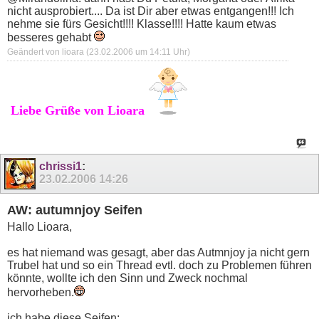
nicht ausprobiert.... Da ist Dir aber etwas entgangen!!! Ich
nehme sie fürs Gesicht!!!! Klasse!!!! Hatte kaum etwas
besseres gehabt
Geändert von lioara (23.02.2006 um
14:11
Uhr)
Liebe Grüße von Lioara
chrissi1
:
23.02.2006
14:26
AW: autumnjoy Seifen
Hallo Lioara,
es hat niemand was gesagt, aber das Autmnjoy ja nicht gern
Trubel hat und so ein Thread evtl. doch zu Problemen führen
könnte, wollte ich den Sinn und Zweck nochmal
hervorheben.
ich habe diese Seifen: