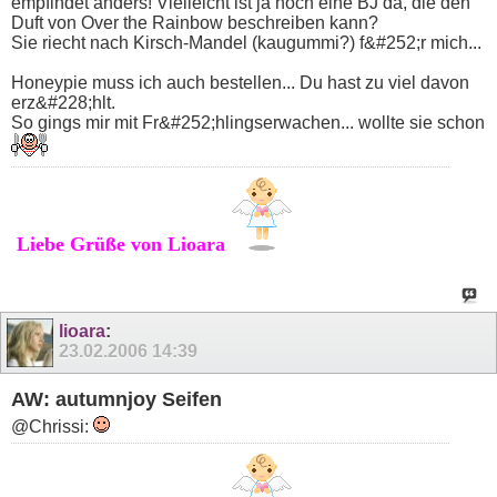
empfindet anders! Vielleicht ist ja noch eine BJ da, die den
Duft von Over the Rainbow beschreiben kann?
Sie riecht nach Kirsch-Mandel (kaugummi?) f&#252;r mich...
Honeypie muss ich auch bestellen... Du hast zu viel davon
erz&#228;hlt.
So gings mir mit Fr&#252;hlingserwachen... wollte sie schon
Liebe Grüße von Lioara
lioara
:
23.02.2006
14:39
AW: autumnjoy Seifen
@Chrissi: