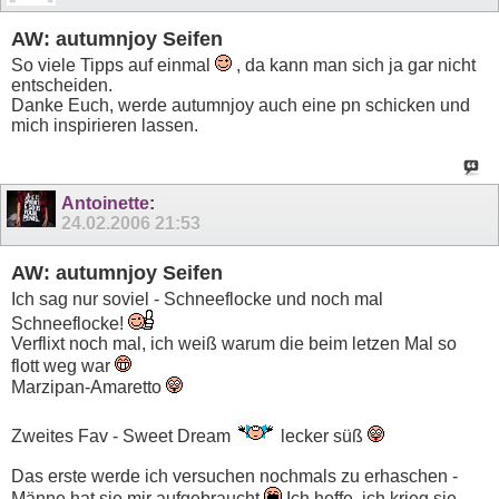
AW: autumnjoy Seifen
So viele Tipps auf einmal
, da kann man sich ja gar nicht
entscheiden.
Danke Euch, werde autumnjoy auch eine pn schicken und
mich inspirieren lassen.
Antoinette
:
24.02.2006
21:53
AW: autumnjoy Seifen
Ich sag nur soviel - Schneeflocke und noch mal
Schneeflocke!
Verflixt noch mal, ich weiß warum die beim letzen Mal so
flott weg war
Marzipan-Amaretto
Zweites Fav - Sweet Dream
lecker süß
Das erste werde ich versuchen nochmals zu erhaschen -
Männe hat sie mir aufgebraucht
Ich hoffe, ich krieg sie