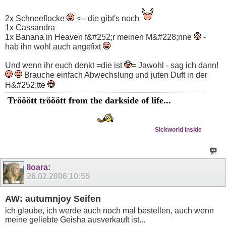
2x Schneeflocke
<-- die gibt's noch
1x Cassandra
1x Banana in Heaven f&#252;r meinen M&#228;nne
-
hab ihn wohl auch angefixt
Und wenn ihr euch denkt =die ist
= Jawohl - sag ich dann!
Brauche einfach Abwechslung und juten Duft in der
H&#252;tte
Trööött trööött from the darkside of life...
Sickworld inside
lioara
:
26.02.2006
10:55
AW: autumnjoy Seifen
ich glaube, ich werde auch noch mal bestellen, auch wenn
meine geliebte Geisha ausverkauft ist...