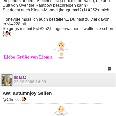
empfindet anders! Vielleicht ist ja noch eine BJ da, die den
Duft von Over the Rainbow beschreiben kann?
Sie riecht nach Kirsch-Mandel (kaugummi?) f&#252;r mich...
Honeypie muss ich auch bestellen... Du hast zu viel davon
erz&#228;hlt.
So gings mir mit Fr&#252;hlingserwachen... wollte sie schon
Liebe Grüße von Lioara
lioara
:
23.02.2006
14:39
AW: autumnjoy Seifen
@Chrissi: