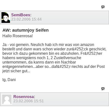
SemiBoes
:
23.02.2006
15:44
AW: autumnjoy Seifen
Hallo Rosenrosa!
Ja - voi gemein. Neulich hab ich mir was von amazon
bestellt und dann wars schon wieder zur&#252;ck geschickt,
bevor ich dazu gekommen bin es abzuholen. Fr&#252;her
habens wenigstens noch 1, 2 Zustellversuche
unternommen, da kanns dann ein Nachbar
entgegennehmen...aber so...daf&#252;r riechts auf der Post
jetzt sicher gut...
lg, Dani
Rosenrosa
:
23.02.2006
15:51