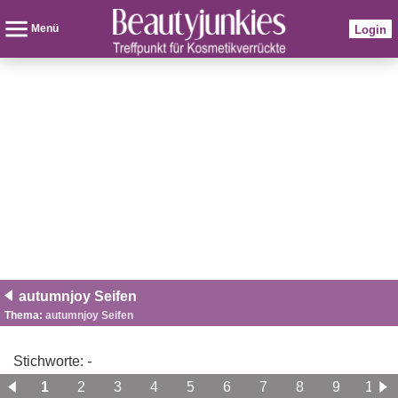
Menü
Login
autumnjoy Seifen
Thema:
autumnjoy Seifen
Stichworte:
-
1
2
3
4
5
6
7
8
9
10