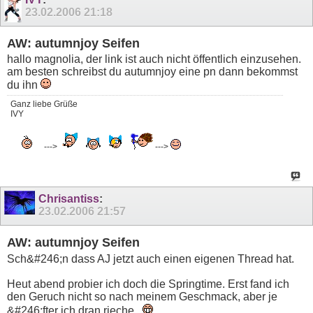
23.02.2006
21:18
AW: autumnjoy Seifen
hallo magnolia, der link ist auch nicht öffentlich einzusehen.
am besten schreibst du autumnjoy eine pn dann bekommst
du ihn
Ganz liebe Grüße
IVY
--->
--->
Chrisantiss
:
23.02.2006
21:57
AW: autumnjoy Seifen
Sch&#246;n dass AJ jetzt auch einen eigenen Thread hat.
Heut abend probier ich doch die Springtime. Erst fand ich
den Geruch nicht so nach meinem Geschmack, aber je
&#246;fter ich dran rieche...