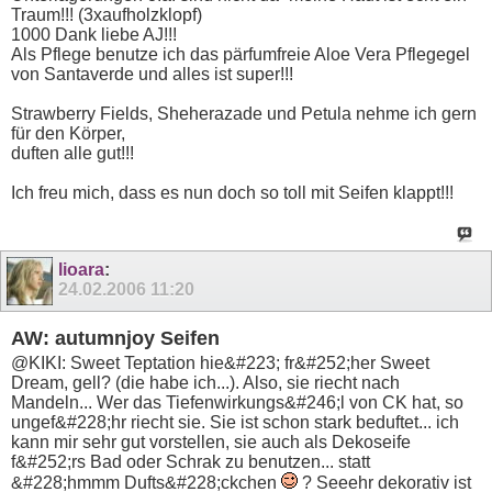
Traum!!! (3xaufholzklopf)
1000 Dank liebe AJ!!!
Als Pflege benutze ich das pärfumfreie Aloe Vera Pflegegel
von Santaverde und alles ist super!!!
Strawberry Fields, Sheherazade und Petula nehme ich gern
für den Körper,
duften alle gut!!!
Ich freu mich, dass es nun doch so toll mit Seifen klappt!!!
lioara
:
24.02.2006
11:20
AW: autumnjoy Seifen
@KIKI: Sweet Teptation hie&#223; fr&#252;her Sweet
Dream, gell? (die habe ich...). Also, sie riecht nach
Mandeln... Wer das Tiefenwirkungs&#246;l von CK hat, so
ungef&#228;hr riecht sie. Sie ist schon stark beduftet... ich
kann mir sehr gut vorstellen, sie auch als Dekoseife
f&#252;rs Bad oder Schrak zu benutzen... statt
&#228;hmmm Dufts&#228;ckchen
? Seeehr dekorativ ist