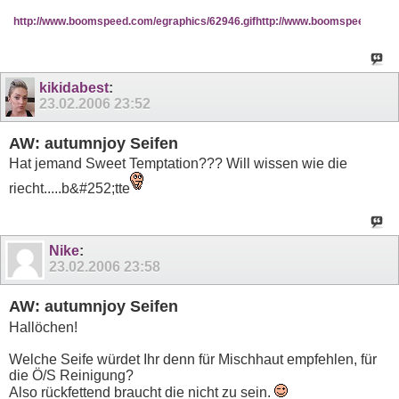
http://www.boomspeed.com/egraphics/62946.gif
http://www.boomspeed.com/e
kikidabest
:
23.02.2006
23:52
AW: autumnjoy Seifen
Hat jemand Sweet Temptation??? Will wissen wie die
riecht.....b&#252;tte
Nike
:
23.02.2006
23:58
AW: autumnjoy Seifen
Hallöchen!
Welche Seife würdet Ihr denn für Mischhaut empfehlen, für
die Ö/S Reinigung?
Also rückfettend braucht die nicht zu sein.