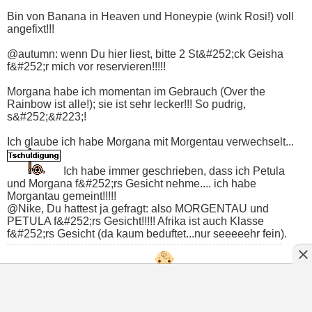
Bin von Banana in Heaven und Honeypie (wink Rosi!) voll
angefixt!!!
@autumn: wenn Du hier liest, bitte 2 St&#252;ck Geisha
f&#252;r mich vor reservieren!!!!!
Morgana habe ich momentan im Gebrauch (Over the
Rainbow ist alle!); sie ist sehr lecker!!! So pudrig,
s&#252;&#223;!
Ich glaube ich habe Morgana mit Morgentau verwechselt...
Ich habe immer geschrieben, dass ich Petula
und Morgana f&#252;rs Gesicht nehme.... ich habe
Morgantau gemeint!!!!!
@Nike, Du hattest ja gefragt: also MORGENTAU und
PETULA f&#252;rs Gesicht!!!!! Afrika ist auch Klasse
f&#252;rs Gesicht (da kaum beduftet...nur seeeeehr fein).
Liebe Grüße von Lioara