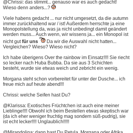
@Chrissi: das stimmt... genauso war es auch gedacht!
Wieso denn anders...?
Viele habens gedacht ... nur nicht umgesetzt, da die autumn
immer zurückhaltend war / ist! Außerdem herrschte ja eine
Monopolstellung da, was ja nicht unbedingt damit geändert
werden muss... Auch wenn, wir wissens ja... ein Monopol ist
nicht gut
für uns
Da wir die Auswahl nicht hatten...
Vergleichen? Wieso? Wieso nicht?
Ich habe überigens Over the rainbow im Einsatz!!!! Sie riecht
so lecker nach Huba Bubba. Da sie aus 3 Schichten
besteht, wurde sie etwas weich und zebricht ein wenig.
Morgana steht schon vorbereitet für unter der Dusche... ich
freue mich auf heute abend!!!
Chrissi: welche Seifen hast Du?
@Klarissa: Exotisches Früchtchen ist auch eine meiner
Lieblinge!!!! Obwohl ich beim Bestellen etwas skeptisch war
(da ich eher weniger fruchtig mag sondern süß-pudrig), sie
ist echt lecker!!!! Unglaublich!!!!!
@Mirandolina: dann hast Du Petula, Morgana oder Afrika