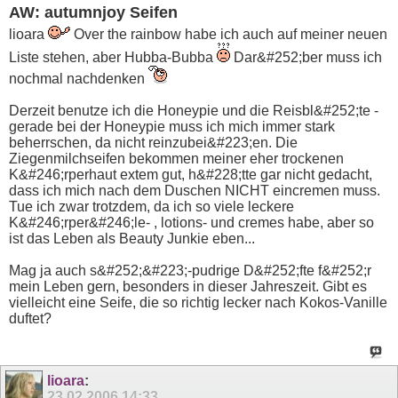
AW: autumnjoy Seifen
lioara
Over the rainbow habe ich auch auf meiner neuen
Liste stehen, aber Hubba-Bubba
Dar&#252;ber muss ich
nochmal nachdenken
Derzeit benutze ich die Honeypie und die Reisbl&#252;te -
gerade bei der Honeypie muss ich mich immer stark
beherrschen, da nicht reinzubei&#223;en. Die
Ziegenmilchseifen bekommen meiner eher trockenen
K&#246;rperhaut extem gut, h&#228;tte gar nicht gedacht,
dass ich mich nach dem Duschen NICHT eincremen muss.
Tue ich zwar trotzdem, da ich so viele leckere
K&#246;rper&#246;le- , lotions- und cremes habe, aber so
ist das Leben als Beauty Junkie eben...
Mag ja auch s&#252;&#223;-pudrige D&#252;fte f&#252;r
mein Leben gern, besonders in dieser Jahreszeit. Gibt es
vielleicht eine Seife, die so richtig lecker nach Kokos-Vanille
duftet?
lioara
:
23.02.2006
14:33