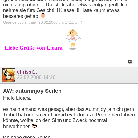
nicht ausprobiert.... Da ist Dir aber etwas entgangen!!! Ich
nehme sie fürs Gesicht!!!! Klasse!!!! Hatte kaum etwas
besseres gehabt
Geändert von lioara (23.02.2006 um
14:11
Uhr)
Liebe Grüße von Lioara
chrissi1
:
23.02.2006
14:26
AW: autumnjoy Seifen
Hallo Lioara,
es hat niemand was gesagt, aber das Autmnjoy ja nicht gern
Trubel hat und so ein Thread evtl. doch zu Problemen führen
könnte, wollte ich den Sinn und Zweck nochmal
hervorheben.
ich habe diese Seifen: