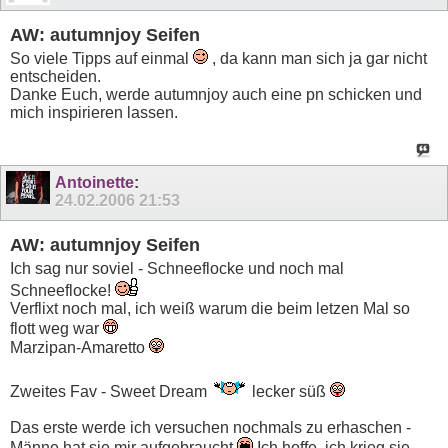
AW: autumnjoy Seifen
So viele Tipps auf einmal
, da kann man sich ja gar nicht
entscheiden.
Danke Euch, werde autumnjoy auch eine pn schicken und
mich inspirieren lassen.
Antoinette
:
24.02.2006
21:53
AW: autumnjoy Seifen
Ich sag nur soviel - Schneeflocke und noch mal
Schneeflocke!
Verflixt noch mal, ich weiß warum die beim letzen Mal so
flott weg war
Marzipan-Amaretto
Zweites Fav - Sweet Dream
lecker süß
Das erste werde ich versuchen nochmals zu erhaschen -
Männe hat sie mir aufgebraucht
Ich hoffe, ich krieg sie