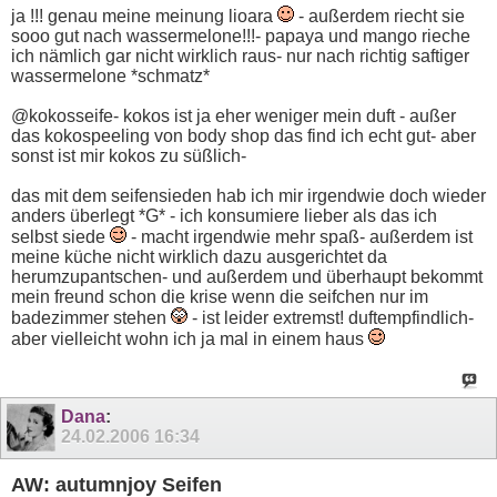
ja !!! genau meine meinung lioara
- außerdem riecht sie
sooo gut nach wassermelone!!!- papaya und mango rieche
ich nämlich gar nicht wirklich raus- nur nach richtig saftiger
wassermelone *schmatz*
@kokosseife- kokos ist ja eher weniger mein duft - außer
das kokospeeling von body shop das find ich echt gut- aber
sonst ist mir kokos zu süßlich-
das mit dem seifensieden hab ich mir irgendwie doch wieder
anders überlegt *G* - ich konsumiere lieber als das ich
selbst siede
- macht irgendwie mehr spaß- außerdem ist
meine küche nicht wirklich dazu ausgerichtet da
herumzupantschen- und außerdem und überhaupt bekommt
mein freund schon die krise wenn die seifchen nur im
badezimmer stehen
- ist leider extremst! duftempfindlich-
aber vielleicht wohn ich ja mal in einem haus
Dana
:
24.02.2006
16:34
AW: autumnjoy Seifen