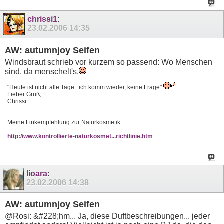
chrissi1
:
23.02.2006
14:35
AW: autumnjoy Seifen
Windsbraut schrieb vor kurzem so passend: Wo Menschen
sind, da menschelt's.
"Heute ist nicht alle Tage...ich komm wieder, keine Frage".
Lieber Gruß,
Chrissi
Meine Linkempfehlung zur Naturkosmetik:
http://www.kontrollierte-naturkosmet...richtlinie.htm
lioara
:
23.02.2006
14:38
AW: autumnjoy Seifen
@Rosi: &#228;hm... Ja, diese Duftbeschreibungen... jeder