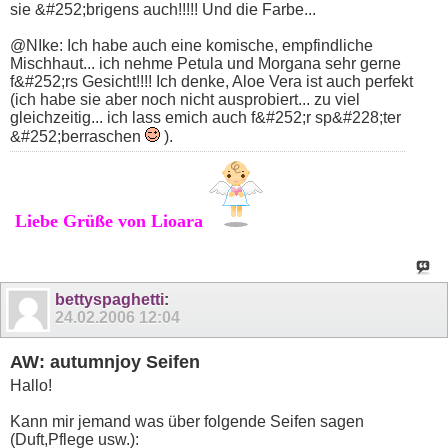
sie &#252;brigens auch!!!!! Und die Farbe...
@NIke: Ich habe auch eine komische, empfindliche
Mischhaut... ich nehme Petula und Morgana sehr gerne
f&#252;rs Gesicht!!!! Ich denke, Aloe Vera ist auch perfekt
(ich habe sie aber noch nicht ausprobiert... zu viel
gleichzeitig... ich lass emich auch f&#252;r sp&#228;ter
&#252;berraschen
).
Liebe Grüße von Lioara
bettyspaghetti
:
24.02.2006
12:04
AW: autumnjoy Seifen
Hallo!
Kann mir jemand was über folgende Seifen sagen
(Duft,Pflege usw.):