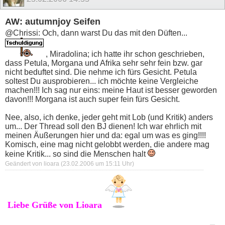
AW: autumnjoy Seifen
@Chrissi: Och, dann warst Du das mit den Düften...
, Miradolina; ich hatte ihr schon geschrieben,
dass Petula, Morgana und Afrika sehr sehr fein bzw. gar
nicht beduftet sind. Die nehme ich fürs Gesicht. Petula
soltest Du ausprobieren... ich möchte keine Vergleiche
machen!!! Ich sag nur eins: meine Haut ist besser geworden
davon!!! Morgana ist auch super fein fürs Gesicht.
Nee, also, ich denke, jeder geht mit Lob (und Kritik) anders
um... Der Thread soll den BJ dienen! Ich war ehrlich mit
meinen Äußerungen hier und da: egal um was es ging!!!!
Komisch, eine mag nicht gelobbt werden, die andere mag
keine Kritik... so sind die Menschen halt
Geändert von lioara (23.02.2006 um
15:11
Uhr)
Liebe Grüße von Lioara