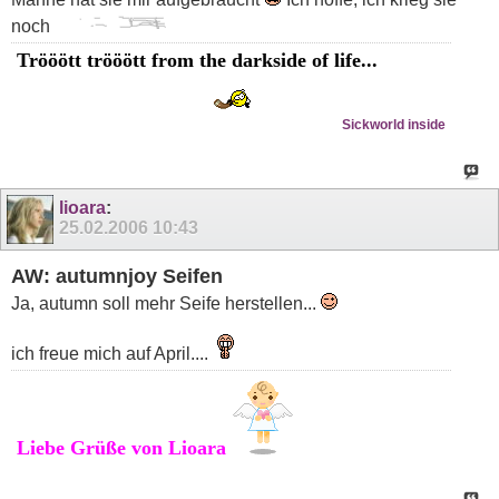
noch
Trööött trööött from the darkside of life...
Sickworld inside
lioara
:
25.02.2006
10:43
AW: autumnjoy Seifen
Ja, autumn soll mehr Seife herstellen...
ich freue mich auf April....
Liebe Grüße von Lioara