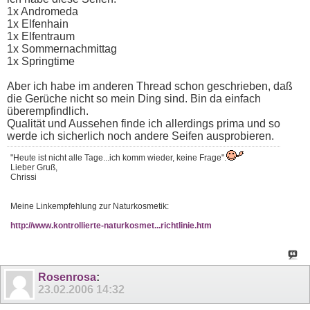
1x Andromeda
1x Elfenhain
1x Elfentraum
1x Sommernachmittag
1x Springtime
Aber ich habe im anderen Thread schon geschrieben, daß
die Gerüche nicht so mein Ding sind. Bin da einfach
überempfindlich.
Qualität und Aussehen finde ich allerdings prima und so
werde ich sicherlich noch andere Seifen ausprobieren.
"Heute ist nicht alle Tage...ich komm wieder, keine Frage".
Lieber Gruß,
Chrissi
Meine Linkempfehlung zur Naturkosmetik:
http://www.kontrollierte-naturkosmet...richtlinie.htm
Rosenrosa
:
23.02.2006
14:32