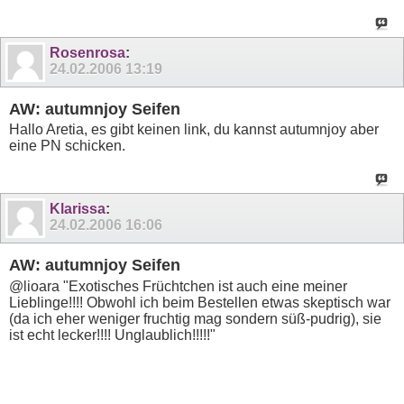
Rosenrosa
:
24.02.2006
13:19
AW: autumnjoy Seifen
Hallo Aretia, es gibt keinen link, du kannst autumnjoy aber
eine PN schicken.
Klarissa
:
24.02.2006
16:06
AW: autumnjoy Seifen
@lioara "Exotisches Früchtchen ist auch eine meiner
Lieblinge!!!! Obwohl ich beim Bestellen etwas skeptisch war
(da ich eher weniger fruchtig mag sondern süß-pudrig), sie
ist echt lecker!!!! Unglaublich!!!!!"