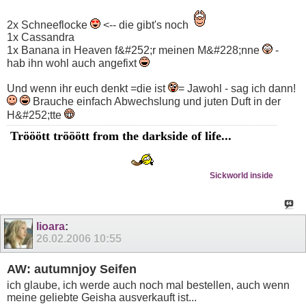
2x Schneeflocke
<-- die gibt's noch
1x Cassandra
1x Banana in Heaven f&#252;r meinen M&#228;nne
-
hab ihn wohl auch angefixt
Und wenn ihr euch denkt =die ist
= Jawohl - sag ich dann!
Brauche einfach Abwechslung und juten Duft in der
H&#252;tte
Trööött trööött from the darkside of life...
Sickworld inside
lioara
:
26.02.2006
10:55
AW: autumnjoy Seifen
ich glaube, ich werde auch noch mal bestellen, auch wenn
meine geliebte Geisha ausverkauft ist...