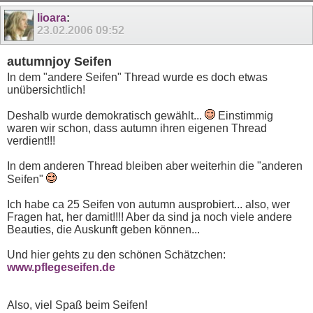
11
12
13
14
15
16
17
lioara
:
23.02.2006
09:52
autumnjoy Seifen
In dem "andere Seifen" Thread wurde es doch etwas
unübersichtlich!
Deshalb wurde demokratisch gewählt...
Einstimmig
waren wir schon, dass autumn ihren eigenen Thread
verdient!!!
In dem anderen Thread bleiben aber weiterhin die "anderen
Seifen"
Ich habe ca 25 Seifen von autumn ausprobiert... also, wer
Fragen hat, her damit!!!! Aber da sind ja noch viele andere
Beauties, die Auskunft geben können...
Und hier gehts zu den schönen Schätzchen:
www.pflegeseifen.de
Also, viel Spaß beim Seifen!