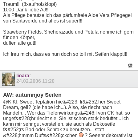
Traum!!! (3xaufholzklopf)
1000 Dank liebe AJ!!!
Als Pflege benutze ich das pärfumfreie Aloe Vera Pflegegel
von Santaverde und alles ist super!!!
Strawberry Fields, Sheherazade und Petula nehme ich gern
für den Körper,
duften alle gut!!!
Ich freu mich, dass es nun doch so toll mit Seifen klappt!!!
lioara
:
24.02.2006
11:20
AW: autumnjoy Seifen
@KIKI: Sweet Teptation hie&#223; fr&#252;her Sweet
Dream, gell? (die habe ich...). Also, sie riecht nach
Mandeln... Wer das Tiefenwirkungs&#246;l von CK hat, so
ungef&#228;hr riecht sie. Sie ist schon stark beduftet... ich
kann mir sehr gut vorstellen, sie auch als Dekoseife
f&#252;rs Bad oder Schrak zu benutzen... statt
&#228;hmmm Dufts&#228;ckchen
? Seeehr dekorativ ist