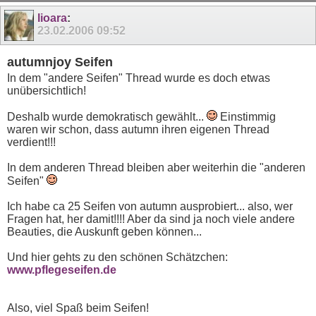
11
12
13
14
15
16
17
lioara
:
23.02.2006
09:52
autumnjoy Seifen
In dem "andere Seifen" Thread wurde es doch etwas
unübersichtlich!
Deshalb wurde demokratisch gewählt...
Einstimmig
waren wir schon, dass autumn ihren eigenen Thread
verdient!!!
In dem anderen Thread bleiben aber weiterhin die "anderen
Seifen"
Ich habe ca 25 Seifen von autumn ausprobiert... also, wer
Fragen hat, her damit!!!! Aber da sind ja noch viele andere
Beauties, die Auskunft geben können...
Und hier gehts zu den schönen Schätzchen:
www.pflegeseifen.de
Also, viel Spaß beim Seifen!