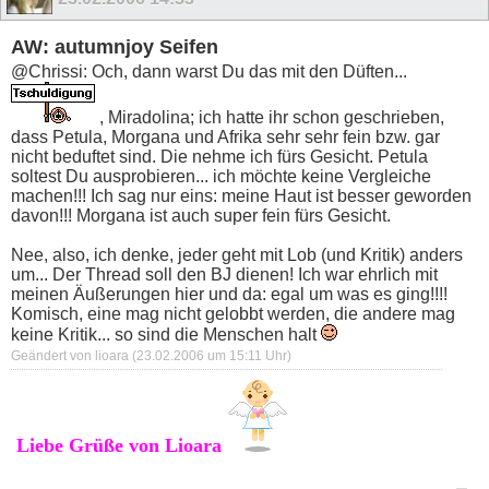
AW: autumnjoy Seifen
@Chrissi: Och, dann warst Du das mit den Düften...
, Miradolina; ich hatte ihr schon geschrieben,
dass Petula, Morgana und Afrika sehr sehr fein bzw. gar
nicht beduftet sind. Die nehme ich fürs Gesicht. Petula
soltest Du ausprobieren... ich möchte keine Vergleiche
machen!!! Ich sag nur eins: meine Haut ist besser geworden
davon!!! Morgana ist auch super fein fürs Gesicht.
Nee, also, ich denke, jeder geht mit Lob (und Kritik) anders
um... Der Thread soll den BJ dienen! Ich war ehrlich mit
meinen Äußerungen hier und da: egal um was es ging!!!!
Komisch, eine mag nicht gelobbt werden, die andere mag
keine Kritik... so sind die Menschen halt
Geändert von lioara (23.02.2006 um
15:11
Uhr)
Liebe Grüße von Lioara