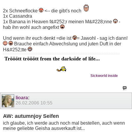
2x Schneeflocke
<-- die gibt's noch
1x Cassandra
1x Banana in Heaven f&#252;r meinen M&#228;nne
-
hab ihn wohl auch angefixt
Und wenn ihr euch denkt =die ist
= Jawohl - sag ich dann!
Brauche einfach Abwechslung und juten Duft in der
H&#252;tte
Trööött trööött from the darkside of life...
Sickworld inside
lioara
:
26.02.2006
10:55
AW: autumnjoy Seifen
ich glaube, ich werde auch noch mal bestellen, auch wenn
meine geliebte Geisha ausverkauft ist...