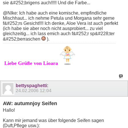
sie &#252;brigens auch!!!!! Und die Farbe...
@NIke: Ich habe auch eine komische, empfindliche
Mischhaut... ich nehme Petula und Morgana sehr gerne
f&#252;rs Gesicht!!!! Ich denke, Aloe Vera ist auch perfekt
(ich habe sie aber noch nicht ausprobiert... zu viel
gleichzeitig... ich lass emich auch f&#252;r sp&#228;ter
&#252;berraschen
).
Liebe Grüße von Lioara
bettyspaghetti
:
24.02.2006
12:04
AW: autumnjoy Seifen
Hallo!
Kann mir jemand was über folgende Seifen sagen
(Duft,Pflege usw.):