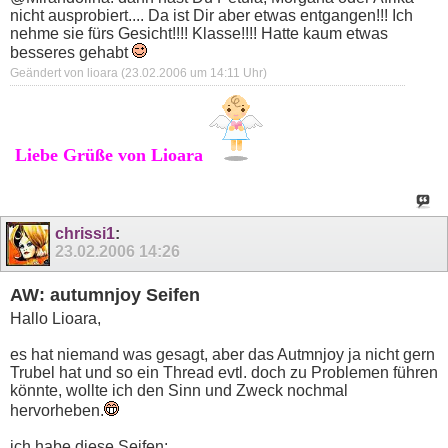
nicht ausprobiert.... Da ist Dir aber etwas entgangen!!! Ich
nehme sie fürs Gesicht!!!! Klasse!!!! Hatte kaum etwas
besseres gehabt
Geändert von lioara (23.02.2006 um
14:11
Uhr)
Liebe Grüße von Lioara
chrissi1
:
23.02.2006
14:26
AW: autumnjoy Seifen
Hallo Lioara,
es hat niemand was gesagt, aber das Autmnjoy ja nicht gern
Trubel hat und so ein Thread evtl. doch zu Problemen führen
könnte, wollte ich den Sinn und Zweck nochmal
hervorheben.
ich habe diese Seifen: