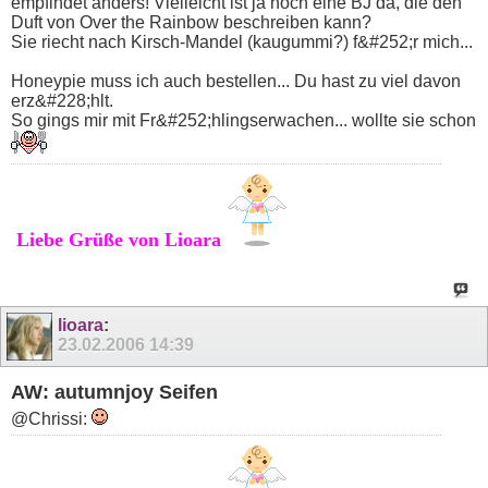
empfindet anders! Vielleicht ist ja noch eine BJ da, die den
Duft von Over the Rainbow beschreiben kann?
Sie riecht nach Kirsch-Mandel (kaugummi?) f&#252;r mich...
Honeypie muss ich auch bestellen... Du hast zu viel davon
erz&#228;hlt.
So gings mir mit Fr&#252;hlingserwachen... wollte sie schon
Liebe Grüße von Lioara
lioara
:
23.02.2006
14:39
AW: autumnjoy Seifen
@Chrissi: