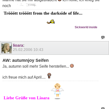
noch
Trööött trööött from the darkside of life...
Sickworld inside
lioara
:
25.02.2006
10:43
AW: autumnjoy Seifen
Ja, autumn soll mehr Seife herstellen...
ich freue mich auf April....
Liebe Grüße von Lioara