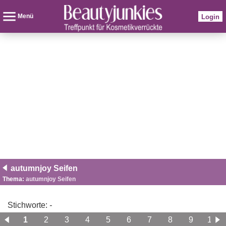
Menü
Login
autumnjoy Seifen
Thema:
autumnjoy Seifen
Stichworte:
-
1
2
3
4
5
6
7
8
9
10