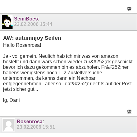
SemiBoes
:
23.02.2006
15:44
AW: autumnjoy Seifen
Hallo Rosenrosa!
Ja - voi gemein. Neulich hab ich mir was von amazon
bestellt und dann wars schon wieder zur&#252;ck geschickt,
bevor ich dazu gekommen bin es abzuholen. Fr&#252;her
habens wenigstens noch 1, 2 Zustellversuche
unternommen, da kanns dann ein Nachbar
entgegennehmen...aber so...daf&#252;r riechts auf der Post
jetzt sicher gut...
lg, Dani
Rosenrosa
:
23.02.2006
15:51