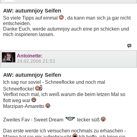
AW: autumnjoy Seifen
So viele Tipps auf einmal
, da kann man sich ja gar nicht
entscheiden.
Danke Euch, werde autumnjoy auch eine pn schicken und
mich inspirieren lassen.
Antoinette
:
24.02.2006
21:53
AW: autumnjoy Seifen
Ich sag nur soviel - Schneeflocke und noch mal
Schneeflocke!
Verflixt noch mal, ich weiß warum die beim letzen Mal so
flott weg war
Marzipan-Amaretto
Zweites Fav - Sweet Dream
lecker süß
Das erste werde ich versuchen nochmals zu erhaschen -
Männe hat sie mir aufgebraucht
Ich hoffe, ich krieg sie