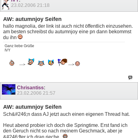
23.02.2006
21:18
AW: autumnjoy Seifen
hallo magnolia, der link ist auch nicht öffentlich einzusehen.
am besten schreibst du autumnjoy eine pn dann bekommst
du ihn
Ganz liebe Grüße
IVY
--->
--->
Chrisantiss
:
23.02.2006
21:57
AW: autumnjoy Seifen
Sch&#246;n dass AJ jetzt auch einen eigenen Thread hat.
Heut abend probier ich doch die Springtime. Erst fand ich
den Geruch nicht so nach meinem Geschmack, aber je
&#246;fter ich dran rieche...