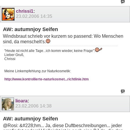
chrissi1
:
23.02.2006
14:35
AW: autumnjoy Seifen
Windsbraut schrieb vor kurzem so passend: Wo Menschen
sind, da menschelt's.
"Heute ist nicht alle Tage...ich komm wieder, keine Frage".
Lieber Gruß,
Chrissi
Meine Linkempfehlung zur Naturkosmetik:
http://www.kontrollierte-naturkosmet...richtlinie.htm
lioara
:
23.02.2006
14:38
AW: autumnjoy Seifen
@Rosi: &#228;hm... Ja, diese Duftbeschreibungen... jeder