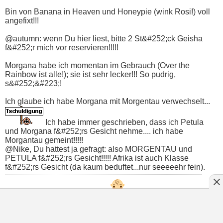
Bin von Banana in Heaven und Honeypie (wink Rosi!) voll
angefixt!!!
@autumn: wenn Du hier liest, bitte 2 St&#252;ck Geisha
f&#252;r mich vor reservieren!!!!!
Morgana habe ich momentan im Gebrauch (Over the
Rainbow ist alle!); sie ist sehr lecker!!! So pudrig,
s&#252;&#223;!
Ich glaube ich habe Morgana mit Morgentau verwechselt...
Ich habe immer geschrieben, dass ich Petula
und Morgana f&#252;rs Gesicht nehme.... ich habe
Morgantau gemeint!!!!!
@Nike, Du hattest ja gefragt: also MORGENTAU und
PETULA f&#252;rs Gesicht!!!!! Afrika ist auch Klasse
f&#252;rs Gesicht (da kaum beduftet...nur seeeeehr fein).
Liebe Grüße von Lioara