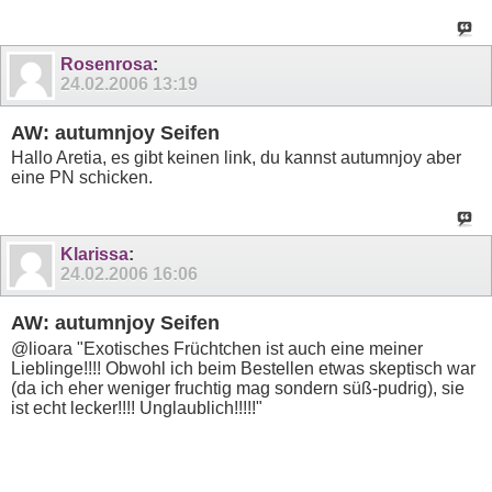
Rosenrosa
:
24.02.2006
13:19
AW: autumnjoy Seifen
Hallo Aretia, es gibt keinen link, du kannst autumnjoy aber
eine PN schicken.
Klarissa
:
24.02.2006
16:06
AW: autumnjoy Seifen
@lioara "Exotisches Früchtchen ist auch eine meiner
Lieblinge!!!! Obwohl ich beim Bestellen etwas skeptisch war
(da ich eher weniger fruchtig mag sondern süß-pudrig), sie
ist echt lecker!!!! Unglaublich!!!!!"