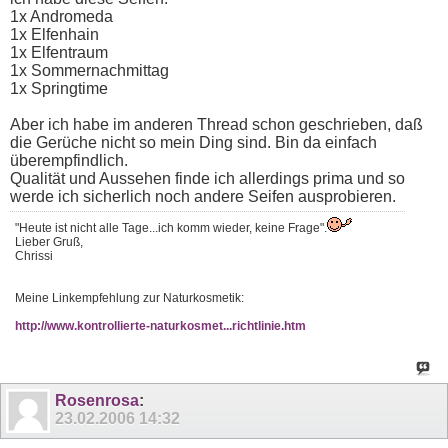
1x Andromeda
1x Elfenhain
1x Elfentraum
1x Sommernachmittag
1x Springtime
Aber ich habe im anderen Thread schon geschrieben, daß
die Gerüche nicht so mein Ding sind. Bin da einfach
überempfindlich.
Qualität und Aussehen finde ich allerdings prima und so
werde ich sicherlich noch andere Seifen ausprobieren.
"Heute ist nicht alle Tage...ich komm wieder, keine Frage".
Lieber Gruß,
Chrissi
Meine Linkempfehlung zur Naturkosmetik:
http://www.kontrollierte-naturkosmet...richtlinie.htm
Rosenrosa
:
23.02.2006
14:32