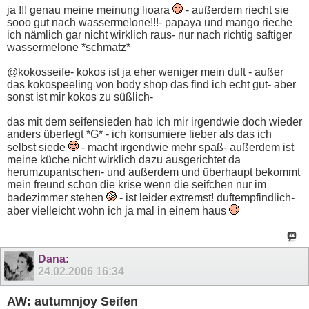
ja !!! genau meine meinung lioara
- außerdem riecht sie
sooo gut nach wassermelone!!!- papaya und mango rieche
ich nämlich gar nicht wirklich raus- nur nach richtig saftiger
wassermelone *schmatz*
@kokosseife- kokos ist ja eher weniger mein duft - außer
das kokospeeling von body shop das find ich echt gut- aber
sonst ist mir kokos zu süßlich-
das mit dem seifensieden hab ich mir irgendwie doch wieder
anders überlegt *G* - ich konsumiere lieber als das ich
selbst siede
- macht irgendwie mehr spaß- außerdem ist
meine küche nicht wirklich dazu ausgerichtet da
herumzupantschen- und außerdem und überhaupt bekommt
mein freund schon die krise wenn die seifchen nur im
badezimmer stehen
- ist leider extremst! duftempfindlich-
aber vielleicht wohn ich ja mal in einem haus
Dana
:
24.02.2006
16:34
AW: autumnjoy Seifen