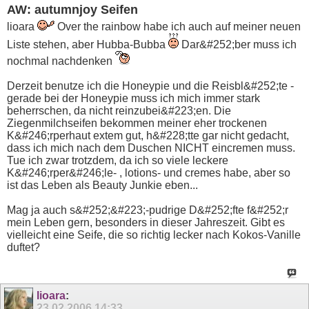
AW: autumnjoy Seifen
lioara
Over the rainbow habe ich auch auf meiner neuen
Liste stehen, aber Hubba-Bubba
Dar&#252;ber muss ich
nochmal nachdenken
Derzeit benutze ich die Honeypie und die Reisbl&#252;te -
gerade bei der Honeypie muss ich mich immer stark
beherrschen, da nicht reinzubei&#223;en. Die
Ziegenmilchseifen bekommen meiner eher trockenen
K&#246;rperhaut extem gut, h&#228;tte gar nicht gedacht,
dass ich mich nach dem Duschen NICHT eincremen muss.
Tue ich zwar trotzdem, da ich so viele leckere
K&#246;rper&#246;le- , lotions- und cremes habe, aber so
ist das Leben als Beauty Junkie eben...
Mag ja auch s&#252;&#223;-pudrige D&#252;fte f&#252;r
mein Leben gern, besonders in dieser Jahreszeit. Gibt es
vielleicht eine Seife, die so richtig lecker nach Kokos-Vanille
duftet?
lioara
:
23.02.2006
14:33