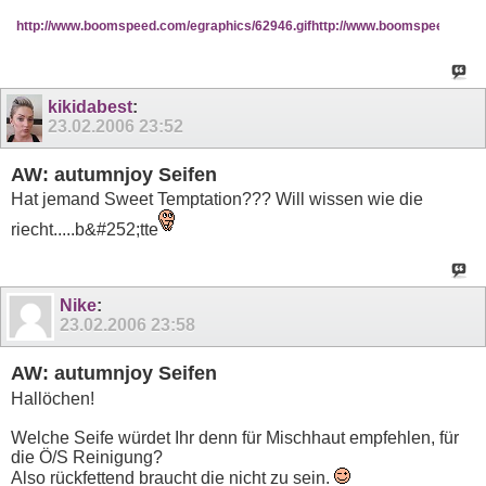
http://www.boomspeed.com/egraphics/62946.gif
http://www.boomspeed.com/e
kikidabest
:
23.02.2006
23:52
AW: autumnjoy Seifen
Hat jemand Sweet Temptation??? Will wissen wie die
riecht.....b&#252;tte
Nike
:
23.02.2006
23:58
AW: autumnjoy Seifen
Hallöchen!
Welche Seife würdet Ihr denn für Mischhaut empfehlen, für
die Ö/S Reinigung?
Also rückfettend braucht die nicht zu sein.