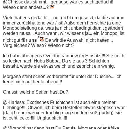
@Chrissi: das stimmt... genauso war es auch gedacht!
Wieso denn anders...?
Viele habens gedacht ... nur nicht umgesetzt, da die autumn
immer zurückhaltend war / ist! Außerdem herrschte ja eine
Monopolstellung da, was ja nicht unbedingt damit geändert
werden muss... Auch wenn, wir wissens ja... ein Monopol ist
nicht gut
für uns
Da wir die Auswahl nicht hatten...
Vergleichen? Wieso? Wieso nicht?
Ich habe überigens Over the rainbow im Einsatz!!!! Sie riecht
so lecker nach Huba Bubba. Da sie aus 3 Schichten
besteht, wurde sie etwas weich und zebricht ein wenig.
Morgana steht schon vorbereitet für unter der Dusche... ich
freue mich auf heute abend!!!
Chrissi: welche Seifen hast Du?
@Klarissa: Exotisches Früchtchen ist auch eine meiner
Lieblinge!!!! Obwohl ich beim Bestellen etwas skeptisch war
(da ich eher weniger fruchtig mag sondern süß-pudrig), sie
ist echt lecker!!!! Unglaublich!!!!!
@Mirandolina: dann hast Du Petula, Morgana oder Afrika