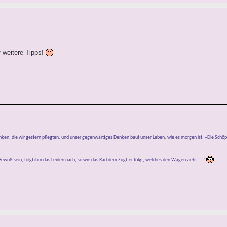
 weitere Tipps!
anken, die wir gestern pflegten, und unser gegenwärtiges Denken baut unser Leben, wie es morgen ist. –Die Schö
ewußtsein, folgt ihm das Leiden nach, so wie das Rad dem Zugtier folgt, welches den Wagen zieht. ...“