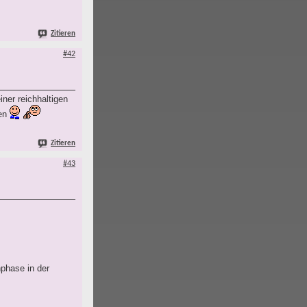
Zitieren
#42
ner reichhaltigen
den
Zitieren
#43
phase in der