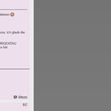
obieren
ssa, ich glaub die
d MORGENTAU
la hat
Zitieren
#47