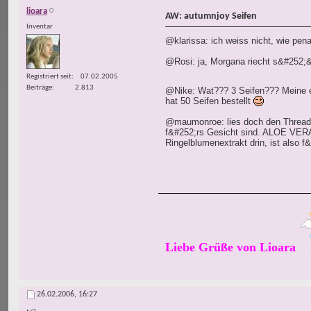
lioara
AW: autumnjoy Seifen
Inventar
@klarissa: ich weiss nicht, wie pena
@Rosi: ja, Morgana riecht s&#252;&
Registriert seit
07.02.2005
Beiträge
2.813
@Nike: Wat??? 3 Seifen??? Meine er
hat 50 Seifen bestellt
@maumonroe: lies doch den Thread
f&#252;rs Gesicht sind. ALOE VERA s
Ringelblumenextrakt drin, ist also f
Liebe Grüße von Lioara
26.02.2006,
16:27