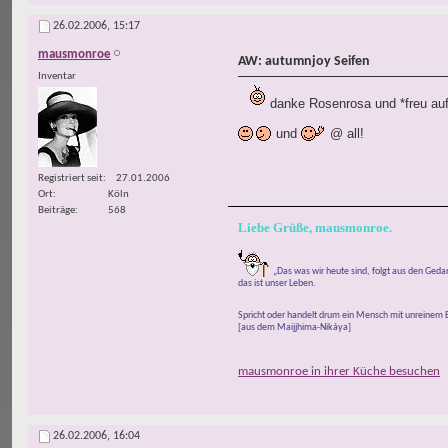
26.02.2006,
15:17
mausmonroe
AW: autumnjoy Seifen
Inventar
danke Rosenrosa und *freu auf
und
@ all!
Registriert seit
27.01.2006
Ort
Köln
Beiträge
568
Liebe Grüße, mausmonroe.
„Das was wir heute sind, folgt aus den Ged
das ist unser Leben.
Spricht oder handelt drum ein Mensch mit unreinem B
[aus dem Maijjhima-Nikáya]
mausmonroe in ihrer Küche besuchen
26.02.2006,
16:04