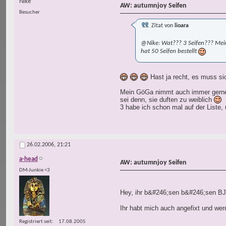
Nike
AW: autumnjoy Seifen
Besucher
Zitat von
lioara
@Nike: Wat??? 3 Seifen??? Meine
hat 50 Seifen bestellt
Hast ja recht, es muss s
Mein GöGa nimmt auch immer gerne die
sei denn, sie duften zu weiblich
3 habe ich schon mal auf der List
26.02.2006,
21:21
a-head
AW: autumnjoy Seifen
DM-Junkie <3
Hey, ihr b&#246;sen b&#246;sen BJ
Ihr habt mich auch angefixt und werd
Registriert seit
17.08.2005