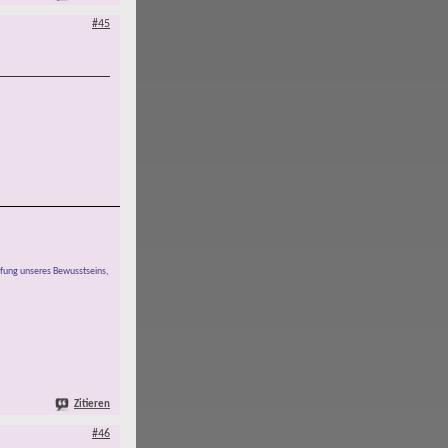
#45
pfung unseres Bewusstseins,
Zitieren
#46