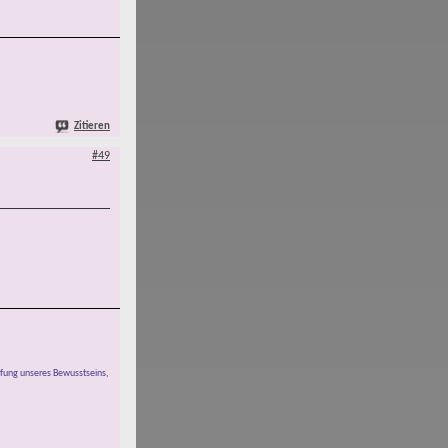
Zitieren
#49
pfung unseres Bewusstseins,