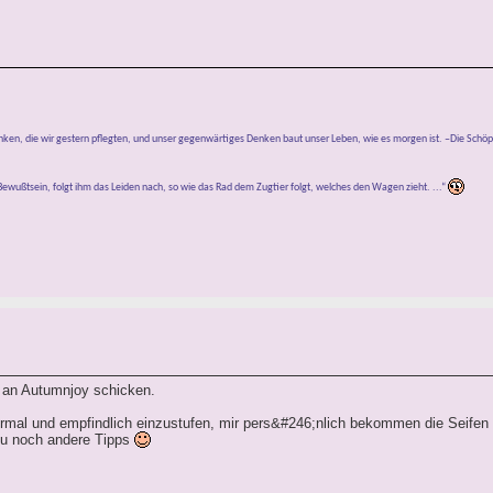
anken, die wir gestern pflegten, und unser gegenwärtiges Denken baut unser Leben, wie es morgen ist. –Die Schö
ewußtsein, folgt ihm das Leiden nach, so wie das Rad dem Zugtier folgt, welches den Wagen zieht. ...“
 an Autumnjoy schicken.
rmal und empfindlich einzustufen, mir pers&#246;nlich bekommen die Seifen
du noch andere Tipps