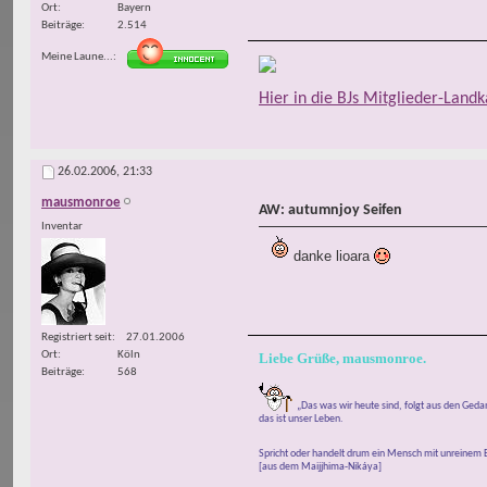
Ort
Bayern
Beiträge
2.514
Meine Laune...
Hier in die BJs Mitglieder-Landk
26.02.2006,
21:33
mausmonroe
AW: autumnjoy Seifen
Inventar
danke lioara
Registriert seit
27.01.2006
Ort
Köln
Liebe Grüße, mausmonroe.
Beiträge
568
„Das was wir heute sind, folgt aus den Ged
das ist unser Leben.
Spricht oder handelt drum ein Mensch mit unreinem B
[aus dem Maijjhima-Nikáya]