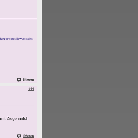
pfung unseres Bewusstseins,
Zitieren
#44
 mit Ziegenmilch
Zitieren