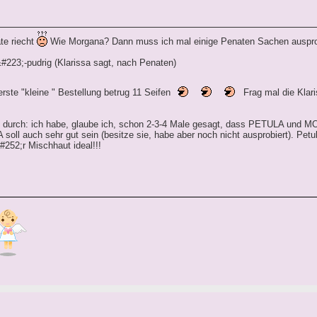
te riecht
Wie Morgana? Dann muss ich mal einige Penaten Sachen auspr
#223;-pudrig (Klarissa sagt, nach Penaten)
ste "kleine " Bestellung betrug 11 Seifen
Frag mal die Klari
 durch: ich habe, glaube ich, schon 2-3-4 Male gesagt, dass PETULA un
oll auch sehr gut sein (besitze sie, habe aber noch nicht ausprobiert). Petu
&#252;r Mischhaut ideal!!!