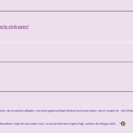
arte eintragen!
anken, die wir gestern pflegten, und unser gegenwärtiges Denken baut unser Leben, wie es morgen ist. –Die Schö
ewußtsein, folgt ihm das Leiden nach, so wie das Rad dem Zugtier folgt, welches den Wagen zieht. ...“