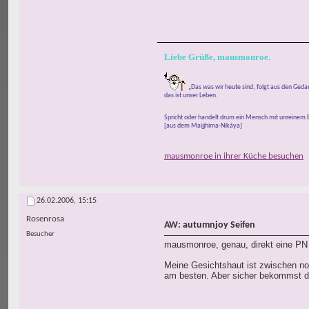
Liebe Grüße, mausmonroe.
„Das was wir heute sind, folgt aus den Ged
das ist unser Leben.
Spricht oder handelt drum ein Mensch mit unreinem B
[aus dem Maijjhima-Nikáya]
mausmonroe in ihrer Küche besuchen
26.02.2006,
15:15
Rosenrosa
AW: autumnjoy Seifen
Besucher
mausmonroe, genau, direkt eine PN
Meine Gesichtshaut ist zwischen no
am besten. Aber sicher bekommst 