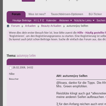
Forum
Was ist neu?
Tauschbörsen-Optionen
BJ-Ticker
Heutige Beiträge
H I L F E
Kalender
Aktionen
Nützliche Links
Suchen
Forum
Arkaden
Beauty-Arkaden
autumnjoy Seifen
Wenn dies dein erster Besuch hier ist, lese bitte zuerst die
Hilfe - Häufig gestellte 
'Registrieren', um den Registrierungsprozess zu starten. Eine Registrierung ist selb
Du kannst auch jetzt schon Beiträge lesen. Suche dir einfach das Forum aus, das di
Thema:
autumnjoy Seifen
26.02.2006,
14:02
Nike
AW: autumnjoy Seifen
Besucher
@lioara, danke für die Tipps. Die Af
Mrs. Green empfohlen.
Reisblüte klingt auch gut *allesnotie
meine anderen Seifen aufbrauchen.
3 für den Anfang reichen auch erst 