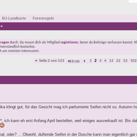
BJ-Landkarte
Forenregeln
Fragen
durch. Du musst dich als Mitglied
registrieren
, bevor du Beiträge verfassen kannst. K
stverständlich kostenlos.
ch am meisten interessiert.
Seite 2 von 523
1
2
3
4
12
22
52
102
Erste
rika klingt gut, für das Gesicht mag ich parfumierte Seifen nicht so. Autumn h
r*, ich kann eh erst Anfang April bestellen, weil einiges ausverkauft ist. Bis d
mal, oder? ... Obwohl, duftende Seifen in der Dusche kann man eigentlich gar