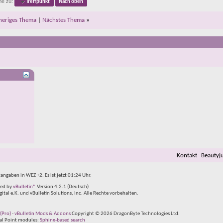
e zu:
Treffpunkt
Nach oben
heriges Thema
|
Nächstes Thema
»
Kontakt
Beautyj
tangaben in WEZ +2. Es ist jetzt
01:24
Uhr.
ed by
vBulletin®
Version 4.2.1 (Deutsch)
al e.K. und vBulletin Solutions, Inc. Alle Rechte vorbehalten.
(Pro)
-
vBulletin Mods & Addons
Copyright © 2026 DragonByte Technologies Ltd.
tal Point modules:
Sphinx-based search