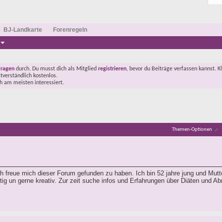
BJ-Landkarte
Forenregeln
Fragen
durch. Du musst dich als Mitglied
registrieren
, bevor du Beiträge verfassen kannst. K
stverständlich kostenlos.
ch am meisten interessiert.
Themen-Optionen
ch freue mich dieser Forum gefunden zu haben. Ich bin 52 jahre jung und Mutt
ätig un gerne kreativ. Zur zeit suche infos und Erfahrungen über Diäten und 