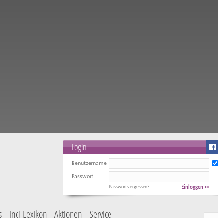
Login
Benutzername
Passwort
Passwort vergessen?
Einloggen >>
s
Inci-Lexikon
Aktionen
Service