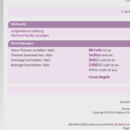
Geh
«
Vor
Stichworte
mitgliedervorstellung
Stichwortwolke anzeigen
Berechtigungen
Neue Themen erstellen:
Nein
BB-Code
ist
an
.
Themen beantworten:
Nein
Smileys
sind
an
.
Anhänge hochladen:
Nein
[IMG]
Code ist
an
.
Beiträge bearbeiten:
Nein
[VIDEO]
Code ist
an
.
HTML-Code ist
aus
.
Foren-Regeln
Alle Zei
Power
Copyright ©2026 Adduco Digit
vBulletin Optimisation provided by
vB Optimise 
Digi