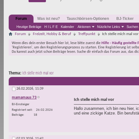
Forum
Was ist neu?
Tauschbörsen-Optionen
BJ-Ticker
Heutige Beiträge
H I L F E
Kalender
Aktionen
Nützliche Links
Suchen
Forum
Freizeit, Hobby & Beruf
Treffpunkt
Ich stelle mich mal vor
Wenn dies dein erster Besuch hier ist, lese bitte zuerst die
Hilfe - Häufig gestellte 
'Registrieren', um den Registrierungsprozess zu starten. Eine Registrierung ist selb
Du kannst auch jetzt schon Beiträge lesen. Suche dir einfach das Forum aus, das di
Thema:
Ich stelle mich mal vor
26.02.2026,
11:39
mamamaus 73
Ich stelle mich mal vor
BJ-Einsteiger
Hallo zusammen, ich bin neu hier, i
Registriert seit
26.02.2026
und eine zickige Katze. Bin berufst
Beiträge
18
07.03.2026,
11:42