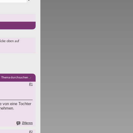
licke oben auf
Thema durchsuchen
#1
e von eine Tochter
Abnehmen.
Zitieren
#2