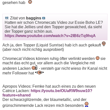
gesehen hab
Zitat von
baggins
Hatten wir schon Chromecats Video zur Essie Boho LE?
Sie hat die Jellies und den Topper geswatched, da sieht
der Topper ganz schön aus.
https://www.youtube.com/watch?v=2IB6zTq9hqA
Ach ja, den Topper (Liquid Sunrise) hab ich auch gekauft
(aber noch nicht richtig ausprobiert)
Chromecat Videos können ruhig öfter verlinkt werden
sie
macht das echt gut, vor allem auch die Vergleiche mit
anderen Lacken
- versteh gar nicht wieso ihr Kanal nicht
mehr Follower hat
Apropos Videos: Femke hat auch eines zu den neuen
Catrice Lacken:
https://youtu.be/OUaRW9suw10?
feature=shared
Der schwarzglitzernde, der blaumetallic, und der
grünschimmernde Lack reizen mich besonders