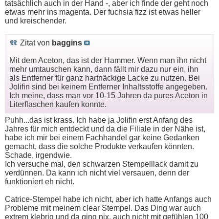
tatsächlich auch in der Hand -, aber ich finde der geht noch
etwas mehr ins magenta. Der fuchsia fizz ist etwas heller
und kreischender.
Zitat von
baggins
Mit dem Aceton, das ist der Hammer. Wenn man ihn nicht
mehr umtauschen kann, dann fällt mir dazu nur ein, ihn
als Entferner für ganz hartnäckige Lacke zu nutzen. Bei
Jolifin sind bei keinem Entferner Inhaltsstoffe angegeben.
Ich meine, dass man vor 10-15 Jahren da pures Aceton in
Literflaschen kaufen konnte.
Puhh...das ist krass. Ich habe ja Jolifin erst Anfang des
Jahres für mich entdeckt und da die Filiale in der Nähe ist,
habe ich mir bei einem Fachhandel gar keine Gedanken
gemacht, dass die solche Produkte verkaufen könnten.
Schade, irgendwie.
Ich versuche mal, den schwarzen Stempelllack damit zu
verdünnen. Da kann ich nicht viel versauen, denn der
funktioniert eh nicht.
Catrice-Stempel habe ich nicht, aber ich hatte Anfangs auch
Probleme mit meinem clear Stempel. Das Ding war auch
extrem klebrig und da ging nix, auch nicht mit gefühlen 100