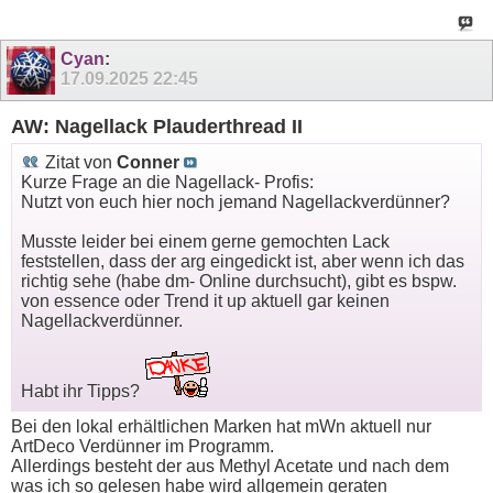
Cyan
:
17.09.2025
22:45
AW: Nagellack Plauderthread II
Zitat von
Conner
Kurze Frage an die Nagellack- Profis:
Nutzt von euch hier noch jemand Nagellackverdünner?
Musste leider bei einem gerne gemochten Lack
feststellen, dass der arg eingedickt ist, aber wenn ich das
richtig sehe (habe dm- Online durchsucht), gibt es bspw.
von essence oder Trend it up aktuell gar keinen
Nagellackverdünner.
Habt ihr Tipps?
Bei den lokal erhältlichen Marken hat mWn aktuell nur
ArtDeco Verdünner im Programm.
Allerdings besteht der aus Methyl Acetate und nach dem
was ich so gelesen habe wird allgemein geraten