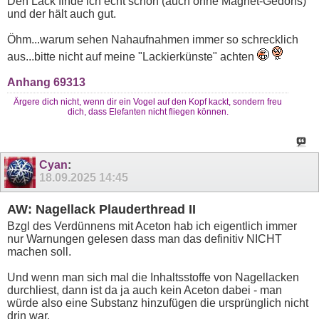
Den Lack finde ich echt schön (auch ohne Magnet-Gedöns)
und der hält auch gut.
Öhm...warum sehen Nahaufnahmen immer so schrecklich
aus...bitte nicht auf meine "Lackierkünste" achten
Anhang 69313
Ärgere dich nicht, wenn dir ein Vogel auf den Kopf kackt, sondern freu
dich, dass Elefanten nicht fliegen können.
Cyan
:
18.09.2025
14:45
AW: Nagellack Plauderthread II
Bzgl des Verdünnens mit Aceton hab ich eigentlich immer
nur Warnungen gelesen dass man das definitiv NICHT
machen soll.
Und wenn man sich mal die Inhaltsstoffe von Nagellacken
durchliest, dann ist da ja auch kein Aceton dabei - man
würde also eine Substanz hinzufügen die ursprünglich nicht
drin war.