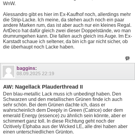
WnW.
Alessandro gibt es hier im Ex-Kaufhof noch, allerdings mehr
die Strip-Lacke. Ich meine, da stehen auch noch ein paar
andere Marken rum, das ist aber auch nur ein kleines Regal.
ArtDeco hat dafür gleich zwei dieser Doppelstände, wo man
drumrumgehen kann. Die fallen auch gleich ins Auge. Im Ex-
Karstadt schaue ich seltener, da bin ich gar nicht sicher, ob
die überhaupt noch Lacke haben.
baggins
:
08.09.2025
22:19
AW: Nagellack Plauderthread II
Den blau-metallic Lack muss ich unbedingt haben. Den
Schwarzen und den metallischen Grünen finde ich auch
sehr schön. Bei dem Grünen dachte ich, dass er
wahrscheinlich dem Deeply in Green (Catrice) oder dem
emerald Energy (essence) zu ähnlich sein könnte, aber er
schimmert ganz toll. In diese Richtung geht noch der
Ozitively Elphaba aus der Wicked LE, alle drei haben aber
einen unterschiedlichen Grünton.