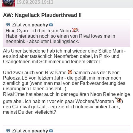
19.09.2025
19:13
AW: Nagellack Plauderthread II
Zitat von
peachy
Hihi, Cyan...ich bin Team Neon
Habe hier auch noch so einen von Rival loves me in
neonpink - absoluter Lieblingslack.
Als Unentschiedene hab ich mal wieder eine Skittle Mani -
es sind aber tatsächlich Neonfarben dabei, in Pink- und
Orangetönen mit Schimmer und feinem Glitzer.
Und zwar auch von Rival♡me
nämlich aus der Neon
Palooza LE von letztem Jahr - die gefällt mir immer noch
ziemlich gut (wenn man mal von der Farbveränderung des
ursprünglich lilanen absieht...)
Rival♡me hat aber auch in der regulären Neon Reihe einige
gute abei. Ich hab mir vor ein paar Wochen(/Monaten
)
den Carnival gekauft - ein ziemlich intensiv pinker Lack,
meinst Du den vielleicht?
Zitat von
peachy