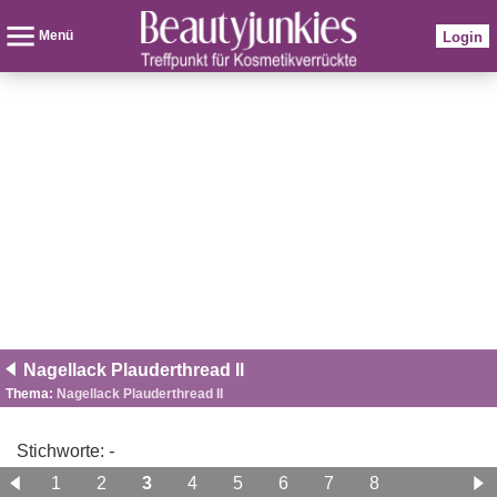
Menü
Login
Nagellack Plauderthread II
Thema:
Nagellack Plauderthread II
Stichworte:
-
1
2
3
4
5
6
7
8