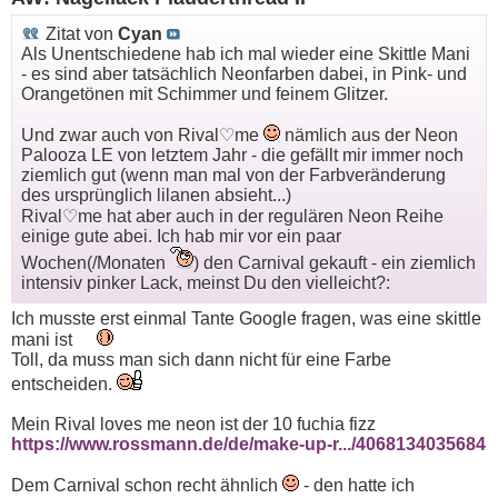
Zitat von
Cyan
Als Unentschiedene hab ich mal wieder eine Skittle Mani
- es sind aber tatsächlich Neonfarben dabei, in Pink- und
Orangetönen mit Schimmer und feinem Glitzer.
Und zwar auch von Rival♡me
nämlich aus der Neon
Palooza LE von letztem Jahr - die gefällt mir immer noch
ziemlich gut (wenn man mal von der Farbveränderung
des ursprünglich lilanen absieht...)
Rival♡me hat aber auch in der regulären Neon Reihe
einige gute abei. Ich hab mir vor ein paar
Wochen(/Monaten
) den Carnival gekauft - ein ziemlich
intensiv pinker Lack, meinst Du den vielleicht?:
Ich musste erst einmal Tante Google fragen, was eine skittle
mani ist
Toll, da muss man sich dann nicht für eine Farbe
entscheiden.
Mein Rival loves me neon ist der 10 fuchia fizz
https://www.rossmann.de/de/make-up-r.../4068134035684
Dem Carnival schon recht ähnlich
- den hatte ich