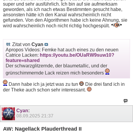
super und sehr ausführlich. Ich bin auf sie aufmerksam
geworden, als ich nach etwas Bestimmten gesucht habe,
ansonsten hätte ich den Kanal wahrscheinlich nicht
gefunden. Von den Algorithmen habe ich keine Ahnung, sie
wird wahrscheinlich noch nicht richtig hochgespült.
Zitat von
Cyan
Apropos Videos: Femke hat auch eines zu den neuen
Catrice Lacken:
https://youtu.be/OUaRW9suw10?
feature=shared
Der schwarzglitzernde, der blaumetallic, und der
grünschimmernde Lack reizen mich besonders
Dann habe ich ja jetzt was zu tun
Die drei fand ich in
der Theke auch schon sehr interessant.
Cyan
:
08.09.2025
21:37
AW: Nagellack Plauderthread II