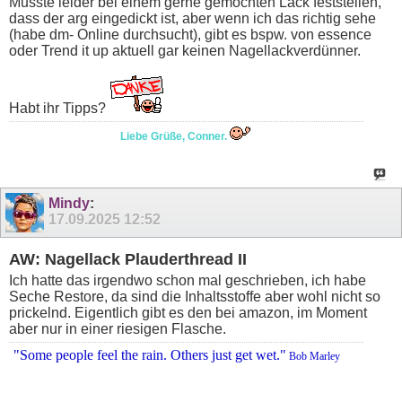
Musste leider bei einem gerne gemochten Lack feststellen,
dass der arg eingedickt ist, aber wenn ich das richtig sehe
(habe dm- Online durchsucht), gibt es bspw. von essence
oder Trend it up aktuell gar keinen Nagellackverdünner.
Habt ihr Tipps?
Liebe Grüße, Conner.
Mindy
:
17.09.2025
12:52
AW: Nagellack Plauderthread II
Ich hatte das irgendwo schon mal geschrieben, ich habe
Seche Restore, da sind die Inhaltsstoffe aber wohl nicht so
prickelnd. Eigentlich gibt es den bei amazon, im Moment
aber nur in einer riesigen Flasche.
"Some people feel the rain. Others just get wet."
Bob Marley