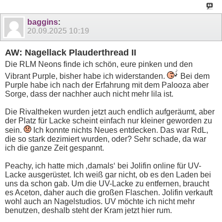
baggins
:
20.09.2025
10:19
AW: Nagellack Plauderthread II
Die RLM Neons finde ich schön, eure pinken und den
Vibrant Purple, bisher habe ich widerstanden.
Bei dem
Purple habe ich nach der Erfahrung mit dem Palooza aber
Sorge, dass der nachher auch nicht mehr lila ist.
Die Rivaltheken wurden jetzt auch endlich aufgeräumt, aber
der Platz für Lacke scheint einfach nur kleiner geworden zu
sein.
Ich konnte nichts Neues entdecken. Das war RdL,
die so stark dezimiert wurden, oder? Sehr schade, da war
ich die ganze Zeit gespannt.
Peachy, ich hatte mich ‚damals‘ bei Jolifin online für UV-
Lacke ausgerüstet. Ich weiß gar nicht, ob es den Laden bei
uns da schon gab. Um die UV-Lacke zu entfernen, braucht
es Aceton, daher auch die großen Flaschen. Jolifin verkauft
wohl auch an Nagelstudios. UV möchte ich nicht mehr
benutzen, deshalb steht der Kram jetzt hier rum.