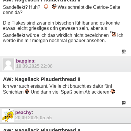
Sandeffekt? Huh?
Was schreibt die Catrice-Seite
denn da?
Die Flakes sind zwar ein bisschen fühlbar und es könnte
etwas leicht griesliges drin gewesen sein, aber als
Sandeffekt würde ich das wirklich nicht bezeichnen
ich
werde ihn mir morgen nochmal genauer ansehen.
baggins
:
19.09.2025
22:08
AW: Nagellack Plauderthread II
Ich war auch erstaunt. Vielleicht braucht es dafür fünf
Schichten
Und dann viel Spaß beim Ablackieren
peachy
:
20.09.2025
05:55
AW: Nagellack Plauderthread II