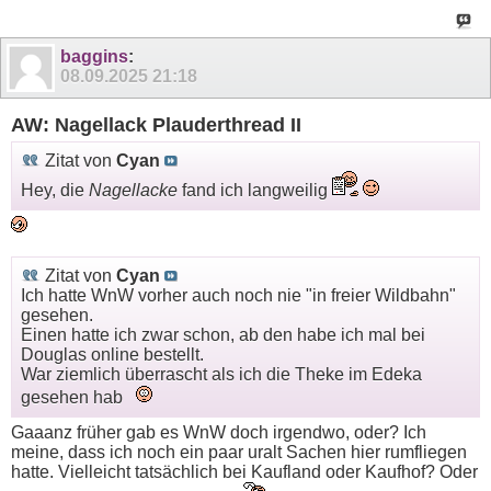
baggins
:
08.09.2025
21:18
AW: Nagellack Plauderthread II
Zitat von
Cyan
Hey, die
Nagellacke
fand ich langweilig
Zitat von
Cyan
Ich hatte WnW vorher auch noch nie "in freier Wildbahn"
gesehen.
Einen hatte ich zwar schon, ab den habe ich mal bei
Douglas online bestellt.
War ziemlich überrascht als ich die Theke im Edeka
gesehen hab
Gaaanz früher gab es WnW doch irgendwo, oder? Ich
meine, dass ich noch ein paar uralt Sachen hier rumfliegen
hatte. Vielleicht tatsächlich bei Kaufland oder Kaufhof? Oder