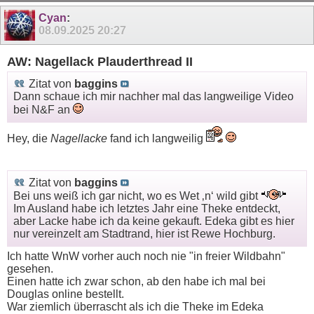
Cyan
:
08.09.2025
20:27
AW: Nagellack Plauderthread II
Zitat von
baggins
Dann schaue ich mir nachher mal das langweilige Video
bei N&F an
Hey, die
Nagellacke
fand ich langweilig
Zitat von
baggins
Bei uns weiß ich gar nicht, wo es Wet ‚n‘ wild gibt
Im Ausland habe ich letztes Jahr eine Theke entdeckt,
aber Lacke habe ich da keine gekauft. Edeka gibt es hier
nur vereinzelt am Stadtrand, hier ist Rewe Hochburg.
Ich hatte WnW vorher auch noch nie "in freier Wildbahn"
gesehen.
Einen hatte ich zwar schon, ab den habe ich mal bei
Douglas online bestellt.
War ziemlich überrascht als ich die Theke im Edeka