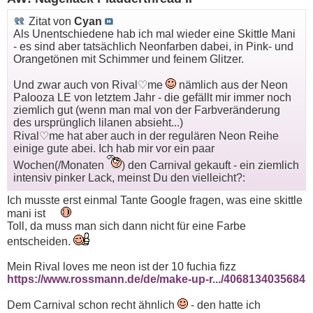
Zitat von
Cyan
Als Unentschiedene hab ich mal wieder eine Skittle Mani
- es sind aber tatsächlich Neonfarben dabei, in Pink- und
Orangetönen mit Schimmer und feinem Glitzer.
Und zwar auch von Rival♡me
nämlich aus der Neon
Palooza LE von letztem Jahr - die gefällt mir immer noch
ziemlich gut (wenn man mal von der Farbveränderung
des ursprünglich lilanen absieht...)
Rival♡me hat aber auch in der regulären Neon Reihe
einige gute abei. Ich hab mir vor ein paar
Wochen(/Monaten
) den Carnival gekauft - ein ziemlich
intensiv pinker Lack, meinst Du den vielleicht?:
Ich musste erst einmal Tante Google fragen, was eine skittle
mani ist
Toll, da muss man sich dann nicht für eine Farbe
entscheiden.
Mein Rival loves me neon ist der 10 fuchia fizz
https://www.rossmann.de/de/make-up-r.../4068134035684
Dem Carnival schon recht ähnlich
- den hatte ich