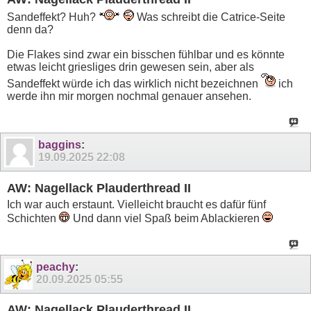
Sandeffekt? Huh?
Was schreibt die Catrice-Seite
denn da?
Die Flakes sind zwar ein bisschen fühlbar und es könnte
etwas leicht griesliges drin gewesen sein, aber als
Sandeffekt würde ich das wirklich nicht bezeichnen
ich
werde ihn mir morgen nochmal genauer ansehen.
baggins
:
19.09.2025
22:08
AW: Nagellack Plauderthread II
Ich war auch erstaunt. Vielleicht braucht es dafür fünf
Schichten
Und dann viel Spaß beim Ablackieren
peachy
:
20.09.2025
05:55
AW: Nagellack Plauderthread II