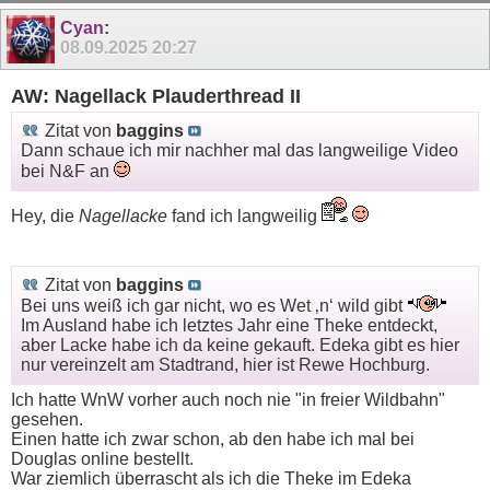
Cyan
:
08.09.2025
20:27
AW: Nagellack Plauderthread II
Zitat von
baggins
Dann schaue ich mir nachher mal das langweilige Video
bei N&F an
Hey, die
Nagellacke
fand ich langweilig
Zitat von
baggins
Bei uns weiß ich gar nicht, wo es Wet ‚n‘ wild gibt
Im Ausland habe ich letztes Jahr eine Theke entdeckt,
aber Lacke habe ich da keine gekauft. Edeka gibt es hier
nur vereinzelt am Stadtrand, hier ist Rewe Hochburg.
Ich hatte WnW vorher auch noch nie "in freier Wildbahn"
gesehen.
Einen hatte ich zwar schon, ab den habe ich mal bei
Douglas online bestellt.
War ziemlich überrascht als ich die Theke im Edeka