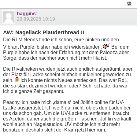
baggins
:
20.09.2025
10:19
AW: Nagellack Plauderthread II
Die RLM Neons finde ich schön, eure pinken und den
Vibrant Purple, bisher habe ich widerstanden.
Bei dem
Purple habe ich nach der Erfahrung mit dem Palooza aber
Sorge, dass der nachher auch nicht mehr lila ist.
Die Rivaltheken wurden jetzt auch endlich aufgeräumt, aber
der Platz für Lacke scheint einfach nur kleiner geworden zu
sein.
Ich konnte nichts Neues entdecken. Das war RdL,
die so stark dezimiert wurden, oder? Sehr schade, da war
ich die ganze Zeit gespannt.
Peachy, ich hatte mich ‚damals‘ bei Jolifin online für UV-
Lacke ausgerüstet. Ich weiß gar nicht, ob es den Laden bei
uns da schon gab. Um die UV-Lacke zu entfernen, braucht
es Aceton, daher auch die großen Flaschen. Jolifin verkauft
wohl auch an Nagelstudios. UV möchte ich nicht mehr
benutzen, deshalb steht der Kram jetzt hier rum.