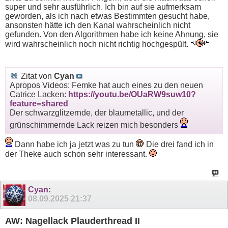
super und sehr ausführlich. Ich bin auf sie aufmerksam
geworden, als ich nach etwas Bestimmten gesucht habe,
ansonsten hätte ich den Kanal wahrscheinlich nicht
gefunden. Von den Algorithmen habe ich keine Ahnung, sie
wird wahrscheinlich noch nicht richtig hochgespült.
Zitat von
Cyan
Apropos Videos: Femke hat auch eines zu den neuen
Catrice Lacken:
https://youtu.be/OUaRW9suw10?
feature=shared
Der schwarzglitzernde, der blaumetallic, und der
grünschimmernde Lack reizen mich besonders
Dann habe ich ja jetzt was zu tun
Die drei fand ich in
der Theke auch schon sehr interessant.
Cyan
:
08.09.2025
21:37
AW: Nagellack Plauderthread II