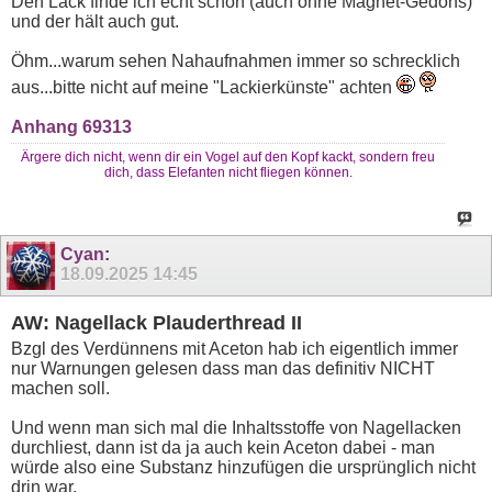
Den Lack finde ich echt schön (auch ohne Magnet-Gedöns)
und der hält auch gut.
Öhm...warum sehen Nahaufnahmen immer so schrecklich
aus...bitte nicht auf meine "Lackierkünste" achten
Anhang 69313
Ärgere dich nicht, wenn dir ein Vogel auf den Kopf kackt, sondern freu
dich, dass Elefanten nicht fliegen können.
Cyan
:
18.09.2025
14:45
AW: Nagellack Plauderthread II
Bzgl des Verdünnens mit Aceton hab ich eigentlich immer
nur Warnungen gelesen dass man das definitiv NICHT
machen soll.
Und wenn man sich mal die Inhaltsstoffe von Nagellacken
durchliest, dann ist da ja auch kein Aceton dabei - man
würde also eine Substanz hinzufügen die ursprünglich nicht
drin war.