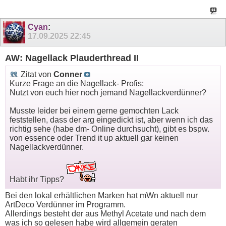
Cyan
:
17.09.2025
22:45
AW: Nagellack Plauderthread II
Zitat von
Conner
Kurze Frage an die Nagellack- Profis:
Nutzt von euch hier noch jemand Nagellackverdünner?
Musste leider bei einem gerne gemochten Lack
feststellen, dass der arg eingedickt ist, aber wenn ich das
richtig sehe (habe dm- Online durchsucht), gibt es bspw.
von essence oder Trend it up aktuell gar keinen
Nagellackverdünner.
Habt ihr Tipps?
Bei den lokal erhältlichen Marken hat mWn aktuell nur
ArtDeco Verdünner im Programm.
Allerdings besteht der aus Methyl Acetate und nach dem
was ich so gelesen habe wird allgemein geraten