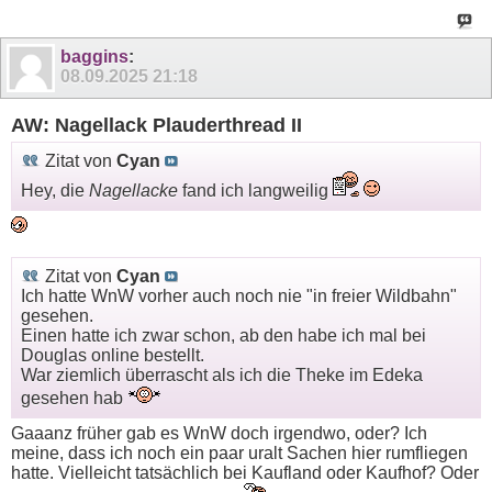
baggins
:
08.09.2025
21:18
AW: Nagellack Plauderthread II
Zitat von
Cyan
Hey, die
Nagellacke
fand ich langweilig
Zitat von
Cyan
Ich hatte WnW vorher auch noch nie "in freier Wildbahn"
gesehen.
Einen hatte ich zwar schon, ab den habe ich mal bei
Douglas online bestellt.
War ziemlich überrascht als ich die Theke im Edeka
gesehen hab
Gaaanz früher gab es WnW doch irgendwo, oder? Ich
meine, dass ich noch ein paar uralt Sachen hier rumfliegen
hatte. Vielleicht tatsächlich bei Kaufland oder Kaufhof? Oder