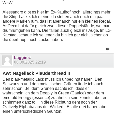
WnW.
Alessandro gibt es hier im Ex-Kaufhof noch, allerdings mehr
die Strip-Lacke. Ich meine, da stehen auch noch ein paar
andere Marken rum, das ist aber auch nur ein kleines Regal.
ArtDeco hat dafür gleich zwei dieser Doppelstände, wo man
drumrumgehen kann. Die fallen auch gleich ins Auge. Im Ex-
Karstadt schaue ich seltener, da bin ich gar nicht sicher, ob
die überhaupt noch Lacke haben.
baggins
:
08.09.2025
22:19
AW: Nagellack Plauderthread II
Den blau-metallic Lack muss ich unbedingt haben. Den
Schwarzen und den metallischen Grünen finde ich auch
sehr schön. Bei dem Grünen dachte ich, dass er
wahrscheinlich dem Deeply in Green (Catrice) oder dem
emerald Energy (essence) zu ähnlich sein könnte, aber er
schimmert ganz toll. In diese Richtung geht noch der
Ozitively Elphaba aus der Wicked LE, alle drei haben aber
einen unterschiedlichen Grünton.