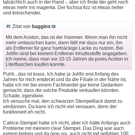
tatsächlich auch in der Hand -, aber ich finde der geht noch
etwas mehr ins magenta. Der fuchsia fizz ist etwas heller
und kreischender.
Zitat von
baggins
Mit dem Aceton, das ist der Hammer. Wenn man ihn nicht
mehr umtauschen kann, dann fällt mir dazu nur ein, ihn
als Entferner für ganz hartnäckige Lacke zu nutzen. Bei
Jolifin sind bei keinem Entferner Inhaltsstoffe angegeben.
Ich meine, dass man vor 10-15 Jahren da pures Aceton in
Literflaschen kaufen konnte.
Puhh...das ist krass. Ich habe ja Jolifin erst Anfang des
Jahres für mich entdeckt und da die Filiale in der Nähe ist,
habe ich mir bei einem Fachhandel gar keine Gedanken
gemacht, dass die solche Produkte verkaufen könnten.
Schade, irgendwie.
Ich versuche mal, den schwarzen Stempelllack damit zu
verdünnen. Da kann ich nicht viel versauen, denn der
funktioniert eh nicht.
Catrice-Stempel habe ich nicht, aber ich hatte Anfangs auch
Probleme mit meinem clear Stempel. Das Ding war auch
extrem klebrig und da ging nix, auch nicht mit gefühlen 100