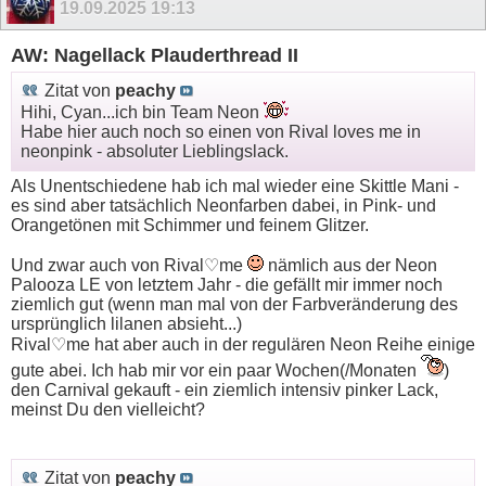
19.09.2025
19:13
AW: Nagellack Plauderthread II
Zitat von
peachy
Hihi, Cyan...ich bin Team Neon
Habe hier auch noch so einen von Rival loves me in
neonpink - absoluter Lieblingslack.
Als Unentschiedene hab ich mal wieder eine Skittle Mani -
es sind aber tatsächlich Neonfarben dabei, in Pink- und
Orangetönen mit Schimmer und feinem Glitzer.
Und zwar auch von Rival♡me
nämlich aus der Neon
Palooza LE von letztem Jahr - die gefällt mir immer noch
ziemlich gut (wenn man mal von der Farbveränderung des
ursprünglich lilanen absieht...)
Rival♡me hat aber auch in der regulären Neon Reihe einige
gute abei. Ich hab mir vor ein paar Wochen(/Monaten
)
den Carnival gekauft - ein ziemlich intensiv pinker Lack,
meinst Du den vielleicht?
Zitat von
peachy