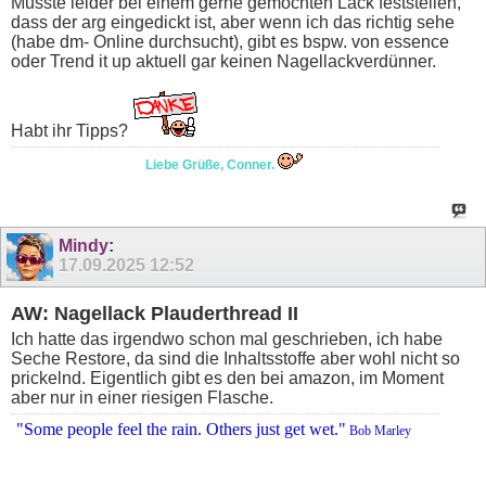
Musste leider bei einem gerne gemochten Lack feststellen,
dass der arg eingedickt ist, aber wenn ich das richtig sehe
(habe dm- Online durchsucht), gibt es bspw. von essence
oder Trend it up aktuell gar keinen Nagellackverdünner.
Habt ihr Tipps?
Liebe Grüße, Conner.
Mindy
:
17.09.2025
12:52
AW: Nagellack Plauderthread II
Ich hatte das irgendwo schon mal geschrieben, ich habe
Seche Restore, da sind die Inhaltsstoffe aber wohl nicht so
prickelnd. Eigentlich gibt es den bei amazon, im Moment
aber nur in einer riesigen Flasche.
"Some people feel the rain. Others just get wet."
Bob Marley