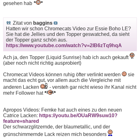
gesehen hab
Zitat von
baggins
Hatten wir schon Chromecats Video zur Essie Boho LE?
Sie hat die Jellies und den Topper geswatched, da sieht
der Topper ganz schön aus.
https://www.youtube.com/watch?v=2IB6zTq9hqA
Ach ja, den Topper (Liquid Sunrise) hab ich auch gekauft
(aber noch nicht richtig ausprobiert)
Chromecat Videos können ruhig öfter verlinkt werden
sie
macht das echt gut, vor allem auch die Vergleiche mit
anderen Lacken
- versteh gar nicht wieso ihr Kanal nicht
mehr Follower hat
Apropos Videos: Femke hat auch eines zu den neuen
Catrice Lacken:
https://youtu.be/OUaRW9suw10?
feature=shared
Der schwarzglitzernde, der blaumetallic, und der
grünschimmernde Lack reizen mich besonders