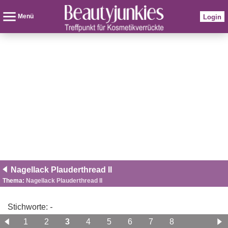
Menü
Login
Nagellack Plauderthread II
Thema:
Nagellack Plauderthread II
Stichworte:
-
1
2
3
4
5
6
7
8