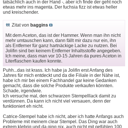
tatsächlich auch in der Hand -, aber ich finde der geht noch
etwas mehr ins magenta. Der fuchsia fizz ist etwas heller
und kreischender.
Zitat von
baggins
Mit dem Aceton, das ist der Hammer. Wenn man ihn nicht
mehr umtauschen kann, dann fällt mir dazu nur ein, ihn
als Entferner für ganz hartnäckige Lacke zu nutzen. Bei
Jolifin sind bei keinem Entferner Inhaltsstoffe angegeben.
Ich meine, dass man vor 10-15 Jahren da pures Aceton in
Literflaschen kaufen konnte.
Puhh...das ist krass. Ich habe ja Jolifin erst Anfang des
Jahres für mich entdeckt und da die Filiale in der Nähe ist,
habe ich mir bei einem Fachhandel gar keine Gedanken
gemacht, dass die solche Produkte verkaufen könnten.
Schade, irgendwie.
Ich versuche mal, den schwarzen Stempelllack damit zu
verdünnen. Da kann ich nicht viel versauen, denn der
funktioniert eh nicht.
Catrice-Stempel habe ich nicht, aber ich hatte Anfangs auch
Probleme mit meinem clear Stempel. Das Ding war auch
extrem klebrig und da ging nix, auch nicht mit gefühlen 100