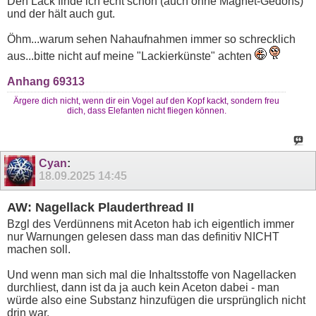
Den Lack finde ich echt schön (auch ohne Magnet-Gedöns)
und der hält auch gut.
Öhm...warum sehen Nahaufnahmen immer so schrecklich
aus...bitte nicht auf meine "Lackierkünste" achten
Anhang 69313
Ärgere dich nicht, wenn dir ein Vogel auf den Kopf kackt, sondern freu
dich, dass Elefanten nicht fliegen können.
Cyan
:
18.09.2025
14:45
AW: Nagellack Plauderthread II
Bzgl des Verdünnens mit Aceton hab ich eigentlich immer
nur Warnungen gelesen dass man das definitiv NICHT
machen soll.
Und wenn man sich mal die Inhaltsstoffe von Nagellacken
durchliest, dann ist da ja auch kein Aceton dabei - man
würde also eine Substanz hinzufügen die ursprünglich nicht
drin war.