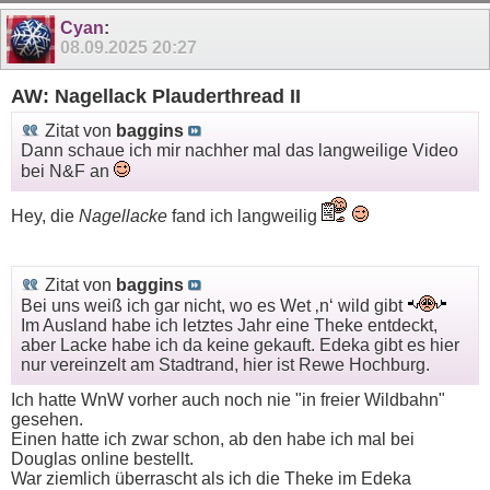
Cyan
:
08.09.2025
20:27
AW: Nagellack Plauderthread II
Zitat von
baggins
Dann schaue ich mir nachher mal das langweilige Video
bei N&F an
Hey, die
Nagellacke
fand ich langweilig
Zitat von
baggins
Bei uns weiß ich gar nicht, wo es Wet ‚n‘ wild gibt
Im Ausland habe ich letztes Jahr eine Theke entdeckt,
aber Lacke habe ich da keine gekauft. Edeka gibt es hier
nur vereinzelt am Stadtrand, hier ist Rewe Hochburg.
Ich hatte WnW vorher auch noch nie "in freier Wildbahn"
gesehen.
Einen hatte ich zwar schon, ab den habe ich mal bei
Douglas online bestellt.
War ziemlich überrascht als ich die Theke im Edeka