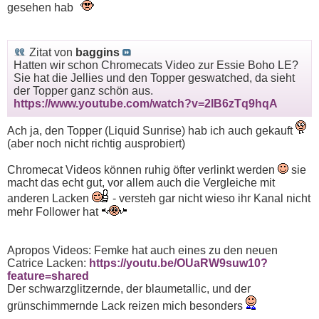
gesehen hab
Zitat von
baggins
Hatten wir schon Chromecats Video zur Essie Boho LE?
Sie hat die Jellies und den Topper geswatched, da sieht
der Topper ganz schön aus.
https://www.youtube.com/watch?v=2IB6zTq9hqA
Ach ja, den Topper (Liquid Sunrise) hab ich auch gekauft
(aber noch nicht richtig ausprobiert)
Chromecat Videos können ruhig öfter verlinkt werden
sie
macht das echt gut, vor allem auch die Vergleiche mit
anderen Lacken
- versteh gar nicht wieso ihr Kanal nicht
mehr Follower hat
Apropos Videos: Femke hat auch eines zu den neuen
Catrice Lacken:
https://youtu.be/OUaRW9suw10?
feature=shared
Der schwarzglitzernde, der blaumetallic, und der
grünschimmernde Lack reizen mich besonders