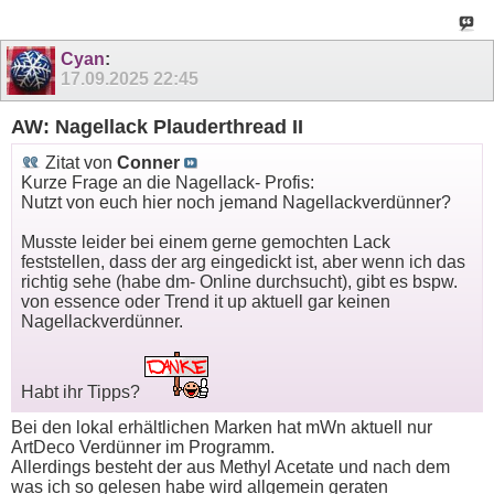
Cyan
:
17.09.2025
22:45
AW: Nagellack Plauderthread II
Zitat von
Conner
Kurze Frage an die Nagellack- Profis:
Nutzt von euch hier noch jemand Nagellackverdünner?
Musste leider bei einem gerne gemochten Lack
feststellen, dass der arg eingedickt ist, aber wenn ich das
richtig sehe (habe dm- Online durchsucht), gibt es bspw.
von essence oder Trend it up aktuell gar keinen
Nagellackverdünner.
Habt ihr Tipps?
Bei den lokal erhältlichen Marken hat mWn aktuell nur
ArtDeco Verdünner im Programm.
Allerdings besteht der aus Methyl Acetate und nach dem
was ich so gelesen habe wird allgemein geraten