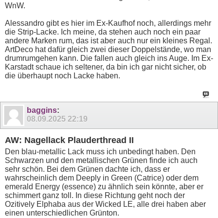
WnW.
Alessandro gibt es hier im Ex-Kaufhof noch, allerdings mehr
die Strip-Lacke. Ich meine, da stehen auch noch ein paar
andere Marken rum, das ist aber auch nur ein kleines Regal.
ArtDeco hat dafür gleich zwei dieser Doppelstände, wo man
drumrumgehen kann. Die fallen auch gleich ins Auge. Im Ex-
Karstadt schaue ich seltener, da bin ich gar nicht sicher, ob
die überhaupt noch Lacke haben.
baggins
:
08.09.2025
22:19
AW: Nagellack Plauderthread II
Den blau-metallic Lack muss ich unbedingt haben. Den
Schwarzen und den metallischen Grünen finde ich auch
sehr schön. Bei dem Grünen dachte ich, dass er
wahrscheinlich dem Deeply in Green (Catrice) oder dem
emerald Energy (essence) zu ähnlich sein könnte, aber er
schimmert ganz toll. In diese Richtung geht noch der
Ozitively Elphaba aus der Wicked LE, alle drei haben aber
einen unterschiedlichen Grünton.