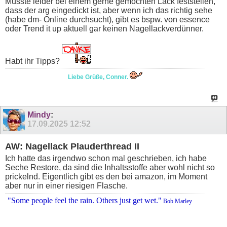
Musste leider bei einem gerne gemochten Lack feststellen,
dass der arg eingedickt ist, aber wenn ich das richtig sehe
(habe dm- Online durchsucht), gibt es bspw. von essence
oder Trend it up aktuell gar keinen Nagellackverdünner.
Habt ihr Tipps?
Liebe Grüße, Conner.
Mindy
:
17.09.2025
12:52
AW: Nagellack Plauderthread II
Ich hatte das irgendwo schon mal geschrieben, ich habe
Seche Restore, da sind die Inhaltsstoffe aber wohl nicht so
prickelnd. Eigentlich gibt es den bei amazon, im Moment
aber nur in einer riesigen Flasche.
"Some people feel the rain. Others just get wet."
Bob Marley