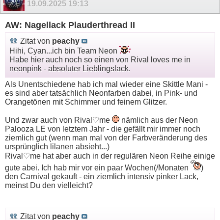
19.09.2025
19:13
AW: Nagellack Plauderthread II
Zitat von
peachy
Hihi, Cyan...ich bin Team Neon
Habe hier auch noch so einen von Rival loves me in
neonpink - absoluter Lieblingslack.
Als Unentschiedene hab ich mal wieder eine Skittle Mani -
es sind aber tatsächlich Neonfarben dabei, in Pink- und
Orangetönen mit Schimmer und feinem Glitzer.
Und zwar auch von Rival♡me
nämlich aus der Neon
Palooza LE von letztem Jahr - die gefällt mir immer noch
ziemlich gut (wenn man mal von der Farbveränderung des
ursprünglich lilanen absieht...)
Rival♡me hat aber auch in der regulären Neon Reihe einige
gute abei. Ich hab mir vor ein paar Wochen(/Monaten
)
den Carnival gekauft - ein ziemlich intensiv pinker Lack,
meinst Du den vielleicht?
Zitat von
peachy