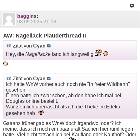
baggins
:
08.09.2025
21:18
AW: Nagellack Plauderthread II
Zitat von
Cyan
Hey, die
Nagellacke
fand ich langweilig
Zitat von
Cyan
Ich hatte WnW vorher auch noch nie "in freier Wildbahn"
gesehen.
Einen hatte ich zwar schon, ab den habe ich mal bei
Douglas online bestellt.
War ziemlich überrascht als ich die Theke im Edeka
gesehen hab
Gaaanz früher gab es WnW doch irgendwo, oder? Ich
meine, dass ich noch ein paar uralt Sachen hier rumfliegen
hatte. Vielleicht tatsächlich bei Kaufland oder Kaufhof? Oder