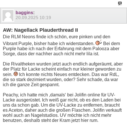
baggins
:
20.09.2025
10:19
AW: Nagellack Plauderthread II
Die RLM Neons finde ich schön, eure pinken und den
Vibrant Purple, bisher habe ich widerstanden.
Bei dem
Purple habe ich nach der Erfahrung mit dem Palooza aber
Sorge, dass der nachher auch nicht mehr lila ist.
Die Rivaltheken wurden jetzt auch endlich aufgeräumt, aber
der Platz für Lacke scheint einfach nur kleiner geworden zu
sein.
Ich konnte nichts Neues entdecken. Das war RdL,
die so stark dezimiert wurden, oder? Sehr schade, da war
ich die ganze Zeit gespannt.
Peachy, ich hatte mich ‚damals‘ bei Jolifin online für UV-
Lacke ausgerüstet. Ich weiß gar nicht, ob es den Laden bei
uns da schon gab. Um die UV-Lacke zu entfernen, braucht
es Aceton, daher auch die großen Flaschen. Jolifin verkauft
wohl auch an Nagelstudios. UV möchte ich nicht mehr
benutzen, deshalb steht der Kram jetzt hier rum.