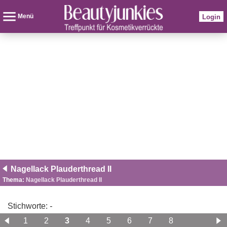
Menü
Login
Nagellack Plauderthread II
Thema:
Nagellack Plauderthread II
Stichworte:
-
1
2
3
4
5
6
7
8