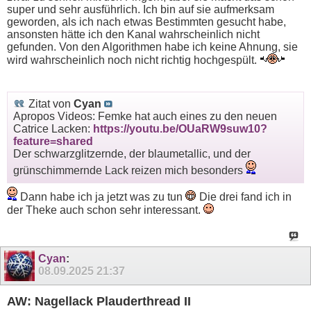
super und sehr ausführlich. Ich bin auf sie aufmerksam
geworden, als ich nach etwas Bestimmten gesucht habe,
ansonsten hätte ich den Kanal wahrscheinlich nicht
gefunden. Von den Algorithmen habe ich keine Ahnung, sie
wird wahrscheinlich noch nicht richtig hochgespült.
Zitat von
Cyan
Apropos Videos: Femke hat auch eines zu den neuen
Catrice Lacken:
https://youtu.be/OUaRW9suw10?
feature=shared
Der schwarzglitzernde, der blaumetallic, und der
grünschimmernde Lack reizen mich besonders
Dann habe ich ja jetzt was zu tun
Die drei fand ich in
der Theke auch schon sehr interessant.
Cyan
:
08.09.2025
21:37
AW: Nagellack Plauderthread II