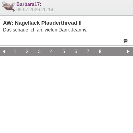
Barbara17
:
09.07.2026
20:14
AW: Nagellack Plauderthread II
Das schaue ich an, vielen Dank Jeanny.
1
2
3
4
5
6
7
8