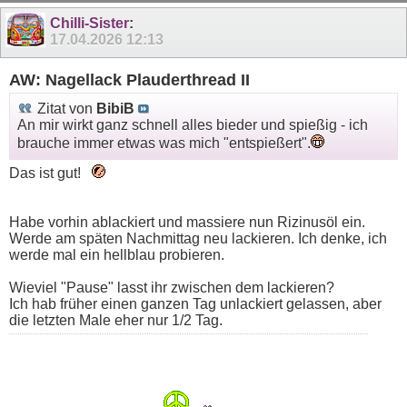
Chilli-Sister
:
17.04.2026
12:13
AW: Nagellack Plauderthread II
Zitat von
BibiB
An mir wirkt ganz schnell alles bieder und spießig - ich
brauche immer etwas was mich "entspießert".
Das ist gut!
Habe vorhin ablackiert und massiere nun Rizinusöl ein.
Werde am späten Nachmittag neu lackieren. Ich denke, ich
werde mal ein hellblau probieren.
Wieviel "Pause" lasst ihr zwischen dem lackieren?
Ich hab früher einen ganzen Tag unlackiert gelassen, aber
die letzten Male eher nur 1/2 Tag.
Sagen, was man denkt. Und vorher was gedacht
haben. || (Harry Rowohlt)