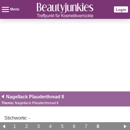
Menü
Login
Nagellack Plauderthread II
Thema:
Nagellack Plauderthread II
Stichworte:
-
1
2
3
4
5
6
7
8