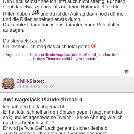
Den Lack selbst finde ich jetzt auch nicht streifig. Für mich
sieht das etwas so aus, als ob deine Naturnägel leichte
Rillen haben
und da ist der Auftrag dann noch dünner
und die Rillen scheinen etwas durch.
Du könntest dann höchstens darunter einen Rillenfüller
auftragen.
Du stempelst auch?
Oh...schön...ich mag das auch total gerne.
Ärgere dich nicht, wenn dir ein Vogel auf den Kopf kackt, sondern freu
dich, dass Elefanten nicht fliegen können.
Chilli-Sister
:
21.04.2026
18:22
AW: Nagellack Plauderthread II
Ich hab den Lack abgemacht.
Er hat total schnell an den Spitzen gepellt (sagt man das
so?) und ist irgendwie so "weich" - keine Ahnung wie ich
das beschreiben soll ...?
Er wird ja "wie Gel" Lack genannt, sicher deshalb.
Zum Glück hab ich davon nur 2 Farben geshoppt.