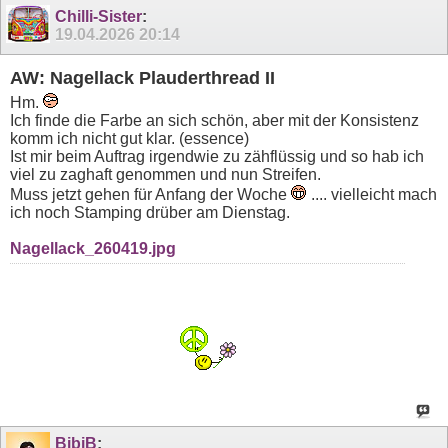
Chilli-Sister
:
19.04.2026
20:14
AW: Nagellack Plauderthread II
Hm.
Ich finde die Farbe an sich schön, aber mit der Konsistenz
komm ich nicht gut klar. (essence)
Ist mir beim Auftrag irgendwie zu zähflüssig und so hab ich
viel zu zaghaft genommen und nun Streifen.
Muss jetzt gehen für Anfang der Woche
.... vielleicht mach
ich noch Stamping drüber am Dienstag.
Nagellack_260419.jpg
Sagen, was man denkt. Und vorher was gedacht
haben. || (Harry Rowohlt)
BibiB
: