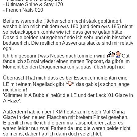
- Ultimate Shine & Stay 170
- French Nails 010
Bei uns waren die Fächer schon recht stark geplündert,
weshalb ich mich mit dem e&s 180 (und dem e&s 185) nicht
so bebackuppen konnte wie ich dass gerne getan hätte.
Dass die beiden rausgehen finde ich sehr und ein bisschen
bedauerlich. Die restlichen Ausverkaufslacke sind mir relativ
egal.
Ich bin gespannt was Neues nachkommen wird
Gut
fände ich zB mal wieder einen matten Topcoat, da gibt's im
Moment bei den Drogeriemarken ja quasi überhaupt nix.
Überrascht hat mich dass es bei Essence momentan eine
LE mit einem Nagellack gibt
das gab's js schon lange
nicht mehr!
'Glimmer In A Bubble' heißt die LE und der Lack '01 Glaze In
A Haze'.
Außerdem hab ich bei TKM heute zum ersten Mal China
Glaze in den neuen Flaschen mit breitem Pinsel gesehen.
Eigentlich wollte ich die gern mal ausprobieren, aber es
waren leider nur zwei Farben da und die waren beide nicht
so meins, daher hab ich dann doch verzichtet.