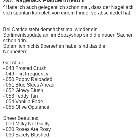
AW: Nagellack Plauderthread II
^Hatte ich auch gelegentlich schon mal, dass der Nagellack
sich spontan komplett von einem Finger verabschiedet hat.
Bei Catrice steht demnächst mal wieder ein
Sortimentsupdate an; im Boozyshop sind die neuen Sachen
schon drin.
Sofern ich nichts übersehen habe, sind das die
Neuheiten:
Gel Affair:
- 048 Frosted Crush
- 049 Flirt Frequency
- 050 Poppy Reloaded
- 051 Blue Skies Ahead
- 052 Glowy Blush
- 053 Teddy Tan
- 054 Vanilla Fade
- 055 Olive Opulence
Sheer Beauties:
- 010 Milky Not Guilty
- 020 Roses Are Rosy
- 030 Barely Blushed