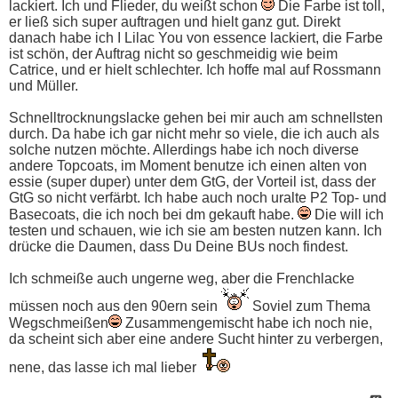
lackiert. Ich und Flieder, du weißt schon
Die Farbe ist toll,
er ließ sich super auftragen und hielt ganz gut. Direkt
danach habe ich I Lilac You von essence lackiert, die Farbe
ist schön, der Auftrag nicht so geschmeidig wie beim
Catrice, und er hielt schlechter. Ich hoffe mal auf Rossmann
und Müller.
Schnelltrocknungslacke gehen bei mir auch am schnellsten
durch. Da habe ich gar nicht mehr so viele, die ich auch als
solche nutzen möchte. Allerdings habe ich noch diverse
andere Topcoats, im Moment benutze ich einen alten von
essie (super duper) unter dem GtG, der Vorteil ist, dass der
GtG so nicht verfärbt. Ich habe auch noch uralte P2 Top- und
Basecoats, die ich noch bei dm gekauft habe.
Die will ich
testen und schauen, wie ich sie am besten nutzen kann. Ich
drücke die Daumen, dass Du Deine BUs noch findest.
Ich schmeiße auch ungerne weg, aber die Frenchlacke
müssen noch aus den 90ern sein
Soviel zum Thema
Wegschmeißen
Zusammengemischt habe ich noch nie,
da scheint sich aber eine andere Sucht hinter zu verbergen,
nene, das lasse ich mal lieber