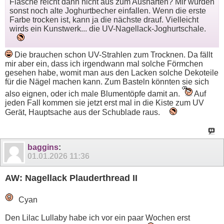
Flasche reicht dann nicht aus zum Aushärten? Mir würden
sonst noch alte Joghurtbecher einfallen. Wenn die erste
Farbe trocken ist, kann ja die nächste drauf. Vielleicht
wirds ein Kunstwerk... die UV-Nagellack-Joghurtschale.
Die brauchen schon UV-Strahlen zum Trocknen. Da fällt
mir aber ein, dass ich irgendwann mal solche Förmchen
gesehen habe, womit man aus den Lacken solche Dekoteile
für die Nägel machen kann. Zum Basteln könnten sie sich
also eignen, oder ich male Blumentöpfe damit an.
Auf
jeden Fall kommen sie jetzt erst mal in die Kiste zum UV
Gerät, Hauptsache aus der Schublade raus.
baggins
:
01.01.2026
11:36
AW: Nagellack Plauderthread II
Cyan
Den Lilac Lullaby habe ich vor ein paar Wochen erst