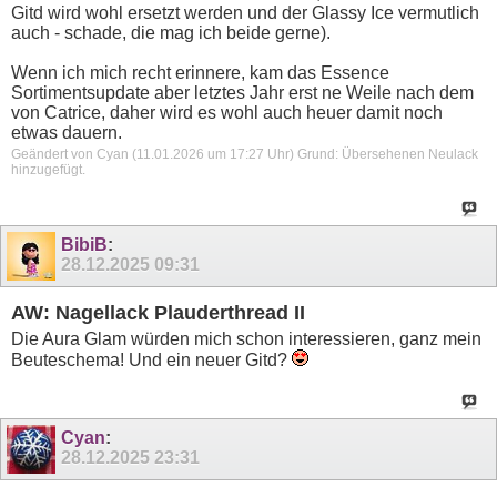
Gitd wird wohl ersetzt werden und der Glassy Ice vermutlich
auch - schade, die mag ich beide gerne).
Wenn ich mich recht erinnere, kam das Essence
Sortimentsupdate aber letztes Jahr erst ne Weile nach dem
von Catrice, daher wird es wohl auch heuer damit noch
etwas dauern.
Geändert von Cyan (11.01.2026 um
17:27
Uhr)
Grund:
Übersehenen Neulack
hinzugefügt.
BibiB
:
28.12.2025
09:31
AW: Nagellack Plauderthread II
Die Aura Glam würden mich schon interessieren, ganz mein
Beuteschema! Und ein neuer Gitd?
Cyan
:
28.12.2025
23:31