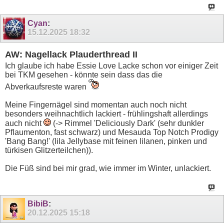
Cyan
:
15.12.2025
18:32
AW: Nagellack Plauderthread II
Ich glaube ich habe Essie Love Lacke schon vor einiger Zeit
bei TKM gesehen - könnte sein dass das die
Abverkaufsreste waren
Meine Fingernägel sind momentan auch noch nicht
besonders weihnachtlich lackiert - frühlingshaft allerdings
auch nicht
(-> Rimmel 'Deliciously Dark' (sehr dunkler
Pflaumenton, fast schwarz) und Mesauda Top Notch Prodigy
'Bang Bang!' (lila Jellybase mit feinen lilanen, pinken und
türkisen Glitzerteilchen)).
Die Füß sind bei mir grad, wie immer im Winter, unlackiert.
BibiB
:
20.12.2025
15:18