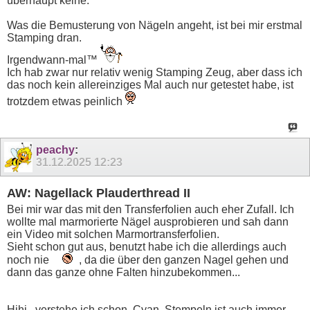
überhaupt keine.
Was die Bemusterung von Nägeln angeht, ist bei mir erstmal
Stamping dran.
Irgendwann-mal™
Ich hab zwar nur relativ wenig Stamping Zeug, aber dass ich
das noch kein allereinziges Mal auch nur getestet habe, ist
trotzdem etwas peinlich
peachy
:
31.12.2025
12:23
AW: Nagellack Plauderthread II
Bei mir war das mit den Transferfolien auch eher Zufall. Ich
wollte mal marmorierte Nägel ausprobieren und sah dann
ein Video mit solchen Marmortransferfolien.
Sieht schon gut aus, benutzt habe ich die allerdings auch
noch nie
, da die über den ganzen Nagel gehen und
dann das ganze ohne Falten hinzubekommen...
Hihi...verstehe ich schon, Cyan. Stempeln ist auch immer