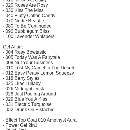
- 020 Roses Are Rosy
- 030 Kiss The Miss
- 040 Fluffy Cotton Candy
- 070 Nudie Beautie
- 080 To Be Continuded
- 090 Bubblegum Bliss
- 100 Lavender Whispers
Gel Affair:
- 004 Rosy Bowtastic
- 005 Today Was A Fairytale
- 009 Nut Your Business
- 010 Lost My Camel In The Desert
- 012 Easy Peasy Lemon Squeezy
- 018 Berry Styles
- 025 Lilac Lullaby
- 026 Midnight Dusk
- 028 Just Pooling Around
- 029 Blue You A Kiss
- 031 Electric Turquoise
- 032 Drunk On Pistachio
- Effect Top Coat 010 Amethyst Aura
- Power Gel 2in1