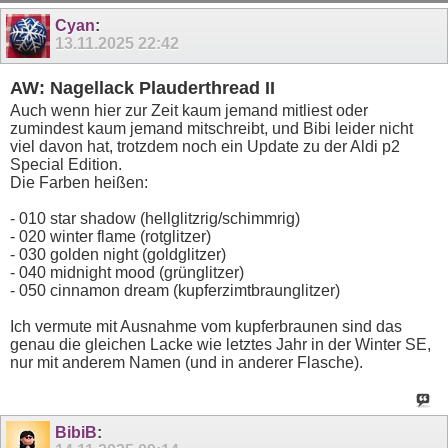
Cyan
:
13.11.2025
22:42
AW: Nagellack Plauderthread II
Auch wenn hier zur Zeit kaum jemand mitliest oder
zumindest kaum jemand mitschreibt, und Bibi leider nicht
viel davon hat, trotzdem noch ein Update zu der Aldi p2
Special Edition.
Die Farben heißen:
- 010 star shadow (hellglitzrig/schimmrig)
- 020 winter flame (rotglitzer)
- 030 golden night (goldglitzer)
- 040 midnight mood (grünglitzer)
- 050 cinnamon dream (kupferzimtbraunglitzer)
Ich vermute mit Ausnahme vom kupferbraunen sind das
genau die gleichen Lacke wie letztes Jahr in der Winter SE,
nur mit anderem Namen (und in anderer Flasche).
BibiB
: