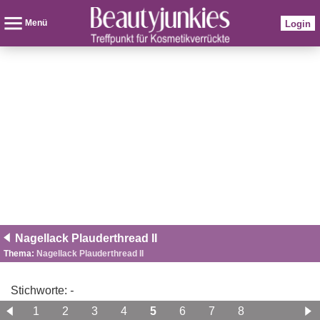
Menü
Login
Nagellack Plauderthread II
Thema:
Nagellack Plauderthread II
Stichworte:
-
1
2
3
4
5
6
7
8