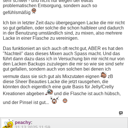
sehr schwer - und nicht nur wegen der etwas
problematischen Entsorgung, sondern auch so
gefühlsmäßig
Ich bin in letzter Zeit dazu übergegangen Lacke die mir nicht
so gut gefallen, oder solche die schon halbleer und dadurch
in der Benutzung umständlich sind, zu mixen, also mehrere
Lacke in einer Flasche zu vereinigen.
Das funktioniert an sich auch oft recht gut, ABER es hat den
"Nachteil" dass dieses Mixen auch Spass macht. Und das
führt dann dazu dass ich in Versuchung bin mir nicht nur von
den Lacken Backups zuzulegen die mir so wie sie sind sehr
gut gefallen, sondern auch von solchen bei denen ich
vermute dass sie sich gut als Mixzutaten eignen
zB
diese Sheer Beauties Lacke die jetzt rausgehen, die
könnten doch eigentlich eine gute Basis für Jelly/Crelly
Kreationen abgeben
und die Flasche ist auch hübsch,
und der Pinsel ist gut...
peachy
:
31.12.2025
11:59