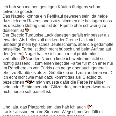
Ich hab von meinen gestrigen Käufen übrigens schon
teilweise getestet:
Das Nagelöl könnte ein Fehlkauf gewesen sein; da neige
dazu ich den Rezensionen zuzustimmen die beklagen dass
es unschön klebrig und mit der Pipette eher schwierig zu
dosieren ist
Der Electric Turquoise Lack dagegen gefällt mir besser als
erwartet. Als heller voll deckender Creme Lack nicht
unbedingt mein typisches Beuteschema, aber die gedämpfte
pastellige Farbe ist doch recht hübsch und beim Auftrag auf
den (einen) Nagel hat er sich auch recht problemlos
verhalten
Nur den Namen finde ich weiterhin nicht so
richtig passend... zum einen liegt die Farbe für mich eher nur
im Randbereich von Türkis (ich neige aber auch generell
eher zu Blautürkis als zu Grüntürkis) und zum anderen weiß
ich echt nicht wie man dazu kommt das als 'Electric' zu
bezeichnen
mMn müsste dafür die Farbe knalliger
sein, oder Schimmer oder Glitzer drin, oder irgendwas was
nicht nur so soft-pastell ist.
Und jaja, das Platzproblem, das hab ich auch
Lacke-aussortieren im Sinn von Wegschmeißen fällt mir