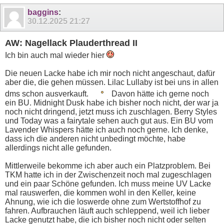
baggins
:
30.12.2025
21:27
AW: Nagellack Plauderthread II
Ich bin auch mal wieder hier
Die neuen Lacke habe ich mir noch nicht angeschaut, dafür
aber die, die gehen müssen. Lilac Lullaby ist bei uns in allen
dms schon ausverkauft.
Davon hätte ich gerne noch
ein BU. Midnight Dusk habe ich bisher noch nicht, der war ja
noch nicht dringend, jetzt muss ich zuschlagen. Berry Styles
und Today was a fairytale sehen auch gut aus. Ein BU vom
Lavender Whispers hätte ich auch noch gerne. Ich denke,
dass ich die anderen nicht unbedingt möchte, habe
allerdings nicht alle gefunden.
Mittlerweile bekomme ich aber auch ein Platzproblem. Bei
TKM hatte ich in der Zwischenzeit noch mal zugeschlagen
und ein paar Schöne gefunden. Ich muss meine UV Lacke
mal rauswerfen, die kommen wohl in den Keller, keine
Ahnung, wie ich die loswerde ohne zum Wertstoffhof zu
fahren. Aufbrauchen läuft auch schleppend, weil ich lieber
Lacke genutzt habe, die ich bisher noch nicht oder selten