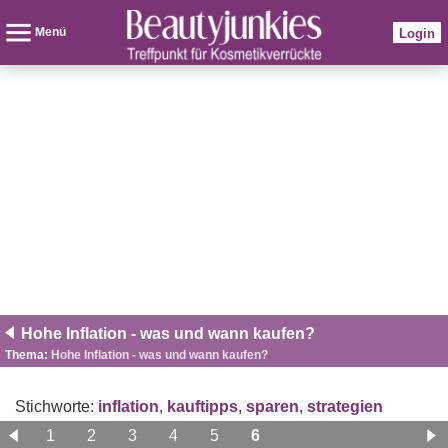
Menü
Login
Hohe Inflation - was und wann kaufen?
Thema:
Hohe Inflation - was und wann kaufen?
Stichworte:
inflation
,
kauftipps
,
sparen
,
strategien
1
2
3
4
5
6