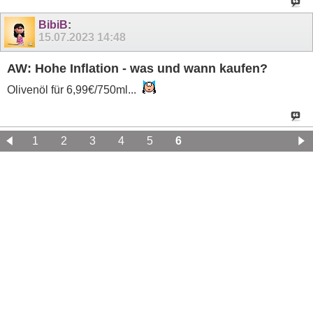
BibiB
:
15.07.2023
14:48
AW: Hohe Inflation - was und wann kaufen?
Olivenöl für 6,99€/750ml...
1
2
3
4
5
6