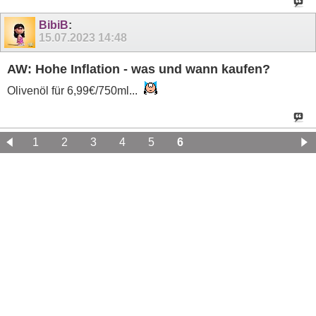
BibiB
:
15.07.2023
14:48
AW: Hohe Inflation - was und wann kaufen?
Olivenöl für 6,99€/750ml...
1
2
3
4
5
6