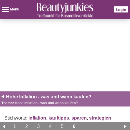
Menü
Login
Hohe Inflation - was und wann kaufen?
Thema:
Hohe Inflation - was und wann kaufen?
Stichworte:
inflation
,
kauftipps
,
sparen
,
strategien
1
2
3
4
5
6