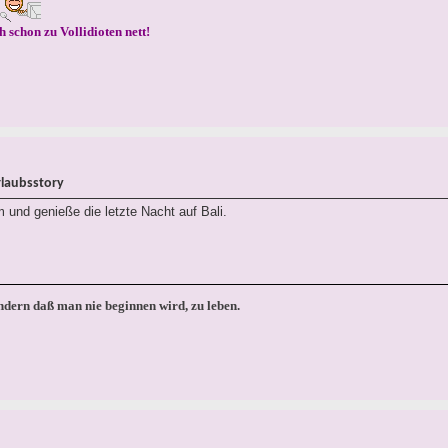
h schon zu Vollidioten nett!
rlaubsstory
 und genieße die letzte Nacht auf Bali.
ondern daß man nie beginnen wird, zu leben.