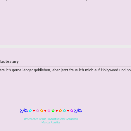
rlaubsstory
re ich gerne länger geblieben, aber jetzt freue ich mich auf Hollywood und hoff
Ƹ̵̡Ӝ̵̨̄Ʒ
✿
♥
✿
✿
♥
✿
✿
♥
✿
✿
♥
✿
Ƹ̵̡Ӝ̵̨̄Ʒ
Unser Leben ist das Produkt unserer Gedanken
Marcus Aurelius