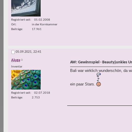
Registriert seit
05.02.2008
Ort
in der Kornkammer
Beiträge
17.961
05.09.2021,
22:41
Ajuga
AW: Gewinnspiel - Beautyjunkies U
Inventar
Bali war wirklich wunderschön, da wä
ein paar Stars.
Registriert seit
02.07.2018
Beiträge
2.753