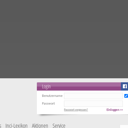
Login
Benutzername
Passwort
Passwort vergessen?
Einloggen >>
s
Inci-Lexikon
Aktionen
Service