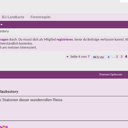
BJ-Landkarte
Forenregeln
sstory
Fragen
durch. Du musst dich als Mitglied
registrieren
, bevor du Beiträge verfassen kannst. K
stverständlich kostenlos.
ch am meisten interessiert.
Seite 4 von 7
...
2
3
4
Erste
Themen-Optionen
rlaubsstory
 Stationen dieser wundervollen Reise.