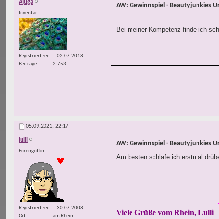
Ajuga
AW: Gewinnspiel - Beautyjunkies U
Inventar
Bei meiner Kompetenz finde ich sch
Registriert seit
02.07.2018
Beiträge
2.753
05.09.2021,
22:17
lulli
AW: Gewinnspiel - Beautyjunkies U
Forengöttin
Am besten schlafe ich erstmal drübe
Registriert seit
30.07.2008
Viele Grüße vom Rhein, Lulli
Ort
am Rhein