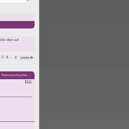
licke oben auf
5
6
...
Letzte
Thema durchsuchen
#121