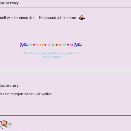
rlaubsstory
nell wieder einen Job - Hollywood ich komme
Ƹ̵̡Ӝ̵̨̄Ʒ
✿
♥
✿
✿
♥
✿
✿
♥
✿
✿
♥
✿
Ƹ̵̡Ӝ̵̨̄Ʒ
Unser Leben ist das Produkt unserer Gedanken
Marcus Aurelius
rlaubsstory
r und morgen sehen wir weiter.