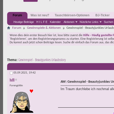
Forum
Was ist neu?
Tauschbörsen-Optionen
BJ-Ticker
Heutige Beiträge
H I L F E
Kalender
Aktionen
Nützliche Links
Suchen
Forum
Gewinnspiele & Aktionen
Gewinnspiel - Beautyjunkies Urlaub
Wenn dies dein erster Besuch hier ist, lese bitte zuerst die
Hilfe - Häufig gestellte 
'Registrieren', um den Registrierungsprozess zu starten. Eine Registrierung ist selb
Du kannst auch jetzt schon Beiträge lesen. Suche dir einfach das Forum aus, das di
Thema:
Gewinnspiel - Beautyjunkies Urlaubsstory
05.09.2021,
19:42
lulli
AW: Gewinnspiel - Beautyjunkies U
Forengöttin
Im Traum durchlebe ich nochmal alle