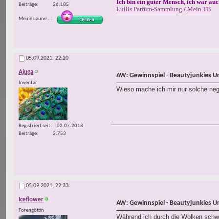
Ich bin ein guter Mensch, ich war auc
Beiträge
26.185
Lullis Parfüm-Sammlung
/
Mein TB
Meine Laune...
05.09.2021,
22:20
Ajuga
AW: Gewinnspiel - Beautyjunkies U
Inventar
Wieso mache ich mir nur solche neg
Registriert seit
02.07.2018
Beiträge
2.753
05.09.2021,
22:33
Iceflower
AW: Gewinnspiel - Beautyjunkies U
Forengöttin
Während ich durch die Wolken schwe