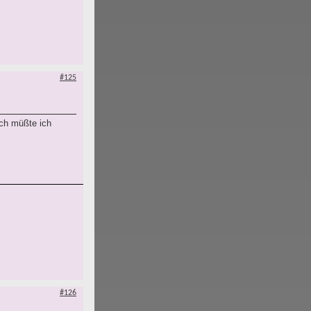
#125
ich müßte ich
#126