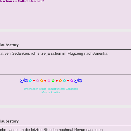
h schon zu Vollidioten nett!
rlaubsstory
ativen Gedanken, ich sitze ja schon im Flugzeug nach Amerika.
Ƹ̵̡Ӝ̵̨̄Ʒ
✿
♥
✿
✿
♥
✿
✿
♥
✿
✿
♥
✿
Ƹ̵̡Ӝ̵̨̄Ʒ
Unser Leben ist das Produkt unserer Gedanken
Marcus Aurelius
rlaubsstory
be, lasse ich die letzten Stunden nochmal Revue passieren.