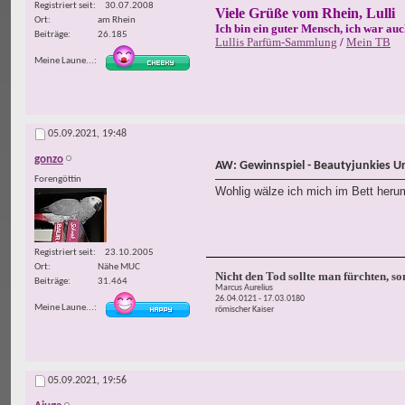
Registriert seit
30.07.2008
Viele Grüße vom Rhein, Lulli
Ort
am Rhein
Ich bin ein guter Mensch, ich war auc
Beiträge
26.185
Lullis Parfüm-Sammlung
/
Mein TB
Meine Laune...
05.09.2021,
19:48
gonzo
AW: Gewinnspiel - Beautyjunkies U
Forengöttin
Wohlig wälze ich mich im Bett herum
Registriert seit
23.10.2005
Ort
Nähe MUC
Nicht den Tod sollte man fürchten, s
Beiträge
31.464
Marcus Aurelius
26.04.0121 - 17.03.0180
Meine Laune...
römischer Kaiser
05.09.2021,
19:56