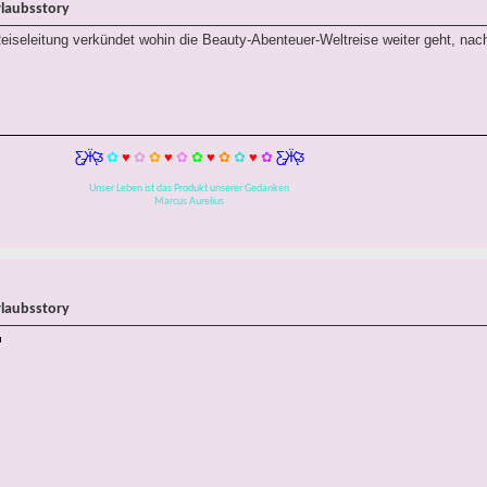
rlaubsstory
eiseleitung verkündet wohin die Beauty-Abenteuer-Weltreise weiter geht, na
Ƹ̵̡Ӝ̵̨̄Ʒ
✿
♥
✿
✿
♥
✿
✿
♥
✿
✿
♥
✿
Ƹ̵̡Ӝ̵̨̄Ʒ
Unser Leben ist das Produkt unserer Gedanken
Marcus Aurelius
rlaubsstory