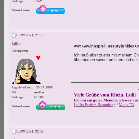
Beiträge
3.362
Meine Laune...
05.09.2021,
21:55
lulli
AW: Gewinnspiel - Beautyjunkies U
Forengöttin
Ich muß aber zuerst mit meinem Chef
übermorgen wieder arbeiten und desh
Registriert seit
30.07.2008
Ort
am Rhein
Viele Grüße vom Rhein, Lulli
Beiträge
26.185
Ich bin ein guter Mensch, ich war auc
Lullis Parfüm-Sammlung
/
Mein TB
Meine Laune...
05.09.2021,
22:02