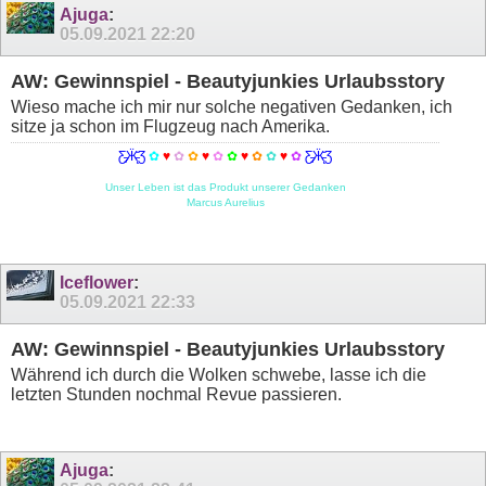
Ajuga
:
05.09.2021
22:20
AW: Gewinnspiel - Beautyjunkies Urlaubsstory
Wieso mache ich mir nur solche negativen Gedanken, ich
sitze ja schon im Flugzeug nach Amerika.
Ƹ̵̡Ӝ̵̨̄Ʒ
✿
♥
✿
✿
♥
✿
✿
♥
✿
✿
♥
✿
Ƹ̵̡Ӝ̵̨̄Ʒ
Unser Leben ist das Produkt unserer Gedanken
Marcus Aurelius
Iceflower
:
05.09.2021
22:33
AW: Gewinnspiel - Beautyjunkies Urlaubsstory
Während ich durch die Wolken schwebe, lasse ich die
letzten Stunden nochmal Revue passieren.
Ajuga
: