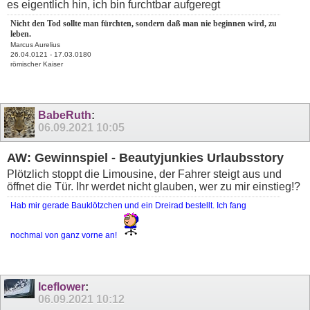
es eigentlich hin, ich bin furchtbar aufgeregt
Nicht den Tod sollte man fürchten, sondern daß man nie beginnen wird, zu
leben.
Marcus Aurelius
26.04.0121 - 17.03.0180
römischer Kaiser
BabeRuth
:
06.09.2021
10:05
AW: Gewinnspiel - Beautyjunkies Urlaubsstory
Plötzlich stoppt die Limousine, der Fahrer steigt aus und
öffnet die Tür. Ihr werdet nicht glauben, wer zu mir einstieg!?
Hab mir gerade Bauklötzchen und ein Dreirad bestellt. Ich fang
nochmal von ganz vorne an!
Iceflower
:
06.09.2021
10:12