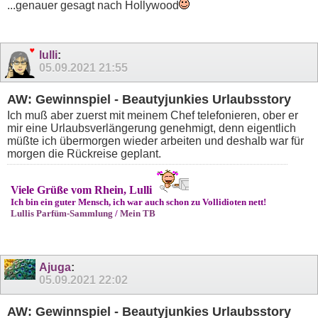
...genauer gesagt nach Hollywood
lulli
:
05.09.2021
21:55
AW: Gewinnspiel - Beautyjunkies Urlaubsstory
Ich muß aber zuerst mit meinem Chef telefonieren, ober er
mir eine Urlaubsverlängerung genehmigt, denn eigentlich
müßte ich übermorgen wieder arbeiten und deshalb war für
morgen die Rückreise geplant.
Viele Grüße vom Rhein, Lulli
Ich bin ein guter Mensch, ich war auch schon zu Vollidioten nett!
Lullis Parfüm-Sammlung
/
Mein TB
Ajuga
:
05.09.2021
22:02
AW: Gewinnspiel - Beautyjunkies Urlaubsstory