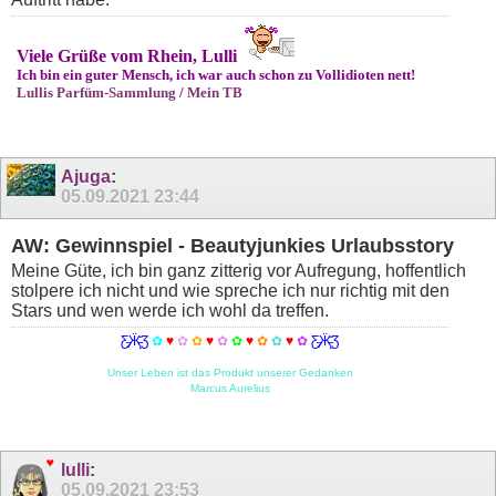
Viele Grüße vom Rhein, Lulli
Ich bin ein guter Mensch, ich war auch schon zu Vollidioten nett!
Lullis Parfüm-Sammlung
/
Mein TB
Ajuga
:
05.09.2021
23:44
AW: Gewinnspiel - Beautyjunkies Urlaubsstory
Meine Güte, ich bin ganz zitterig vor Aufregung, hoffentlich
stolpere ich nicht und wie spreche ich nur richtig mit den
Stars und wen werde ich wohl da treffen.
Ƹ̵̡Ӝ̵̨̄Ʒ
✿
♥
✿
✿
♥
✿
✿
♥
✿
✿
♥
✿
Ƹ̵̡Ӝ̵̨̄Ʒ
Unser Leben ist das Produkt unserer Gedanken
Marcus Aurelius
lulli
:
05.09.2021
23:53