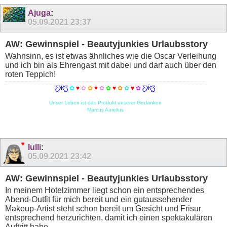
Ajuga
:
05.09.2021
23:37
AW: Gewinnspiel - Beautyjunkies Urlaubsstory
Wahnsinn, es ist etwas ähnliches wie die Oscar Verleihung
und ich bin als Ehrengast mit dabei und darf auch über den
roten Teppich!
Ƹ̵̡Ӝ̵̨̄Ʒ
✿
♥
✿
✿
♥
✿
✿
♥
✿
✿
♥
✿
Ƹ̵̡Ӝ̵̨̄Ʒ
Unser Leben ist das Produkt unserer Gedanken
Marcus Aurelius
lulli
:
05.09.2021
23:42
AW: Gewinnspiel - Beautyjunkies Urlaubsstory
In meinem Hotelzimmer liegt schon ein entsprechendes
Abend-Outfit für mich bereit und ein gutaussehender
Makeup-Artist steht schon bereit um Gesicht und Frisur
entsprechend herzurichten, damit ich einen spektakulären
Auftritt habe.