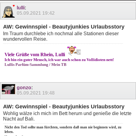
lulli
:
05.09.2021
19:42
AW: Gewinnspiel - Beautyjunkies Urlaubsstory
Im Traum durchlebe ich nochmal alle Stationen dieser
wundervollen Reise.
Viele Grüße vom Rhein, Lulli
Ich bin ein guter Mensch, ich war auch schon zu Vollidioten nett!
Lullis Parfüm-Sammlung
/
Mein TB
gonzo
:
05.09.2021
19:48
AW: Gewinnspiel - Beautyjunkies Urlaubsstory
Wohlig wälze ich mich im Bett herum und genieße die letzte
Nacht auf Bali.
Nicht den Tod sollte man fürchten, sondern daß man nie beginnen wird, zu
leben.