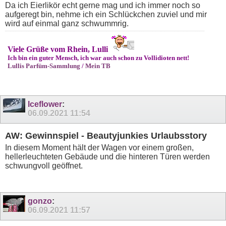
Da ich Eierlikör echt gerne mag und ich immer noch so
aufgeregt bin, nehme ich ein Schlückchen zuviel und mir
wird auf einmal ganz schwummrig.
Viele Grüße vom Rhein, Lulli
Ich bin ein guter Mensch, ich war auch schon zu Vollidioten nett!
Lullis Parfüm-Sammlung
/
Mein TB
Iceflower
:
06.09.2021
11:54
AW: Gewinnspiel - Beautyjunkies Urlaubsstory
In diesem Moment hält der Wagen vor einem großen,
hellerleuchteten Gebäude und die hinteren Türen werden
schwungvoll geöffnet.
gonzo
:
06.09.2021
11:57