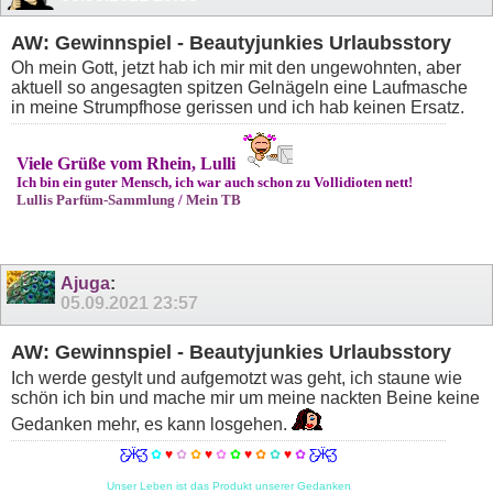
AW: Gewinnspiel - Beautyjunkies Urlaubsstory
Oh mein Gott, jetzt hab ich mir mit den ungewohnten, aber
aktuell so angesagten spitzen Gelnägeln eine Laufmasche
in meine Strumpfhose gerissen und ich hab keinen Ersatz.
Viele Grüße vom Rhein, Lulli
Ich bin ein guter Mensch, ich war auch schon zu Vollidioten nett!
Lullis Parfüm-Sammlung
/
Mein TB
Ajuga
:
05.09.2021
23:57
AW: Gewinnspiel - Beautyjunkies Urlaubsstory
Ich werde gestylt und aufgemotzt was geht, ich staune wie
schön ich bin und mache mir um meine nackten Beine keine
Gedanken mehr, es kann losgehen.
Ƹ̵̡Ӝ̵̨̄Ʒ
✿
♥
✿
✿
♥
✿
✿
♥
✿
✿
♥
✿
Ƹ̵̡Ӝ̵̨̄Ʒ
Unser Leben ist das Produkt unserer Gedanken