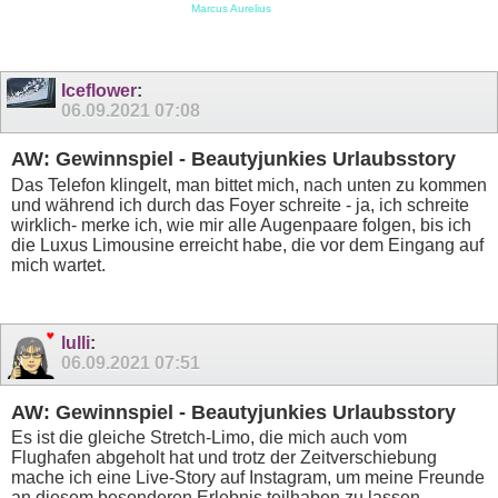
Marcus Aurelius
Iceflower
:
06.09.2021
07:08
AW: Gewinnspiel - Beautyjunkies Urlaubsstory
Das Telefon klingelt, man bittet mich, nach unten zu kommen
und während ich durch das Foyer schreite - ja, ich schreite
wirklich- merke ich, wie mir alle Augenpaare folgen, bis ich
die Luxus Limousine erreicht habe, die vor dem Eingang auf
mich wartet.
lulli
:
06.09.2021
07:51
AW: Gewinnspiel - Beautyjunkies Urlaubsstory
Es ist die gleiche Stretch-Limo, die mich auch vom
Flughafen abgeholt hat und trotz der Zeitverschiebung
mache ich eine Live-Story auf Instagram, um meine Freunde
an diesem besonderen Erlebnis teilhaben zu lassen.