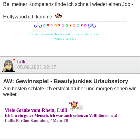
Bei meiner Kompetenz finde ich schnell wieder einen Job -
Hollywood ich komme
Ƹ̵̡Ӝ̵̨̄Ʒ
✿
♥
✿
✿
♥
✿
✿
♥
✿
✿
♥
✿
Ƹ̵̡Ӝ̵̨̄Ʒ
Unser Leben ist das Produkt unserer Gedanken
Marcus Aurelius
lulli
:
05.09.2021
22:17
AW: Gewinnspiel - Beautyjunkies Urlaubsstory
Am besten schlafe ich erstmal drüber und morgen sehen wir
weiter.
Viele Grüße vom Rhein, Lulli
Ich bin ein guter Mensch, ich war auch schon zu Vollidioten nett!
Lullis Parfüm-Sammlung
/
Mein TB