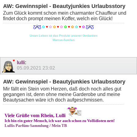
AW: Gewinnspiel - Beautyjunkies Urlaubsstory
Zum Glück kommt schon mein charmanter Chauffeur und
findet doch prompt meinen Koffer, welch ein Glück!
Ƹ̵̡Ӝ̵̨̄Ʒ
✿
♥
✿
✿
♥
✿
✿
♥
✿
✿
♥
✿
Ƹ̵̡Ӝ̵̨̄Ʒ
Unser Leben ist das Produkt unserer Gedanken
Marcus Aurelius
lulli
:
05.09.2021
23:02
AW: Gewinnspiel - Beautyjunkies Urlaubsstory
Mir fällt ein Stein vom Herzen, daß doch noch alles gut
gegangen ist, denn ohne meine Garderobe und meine
Beautysachen wäre ich doch aufgeschmissen.
Viele Grüße vom Rhein, Lulli
Ich bin ein guter Mensch, ich war auch schon zu Vollidioten nett!
Lullis Parfüm-Sammlung
/
Mein TB