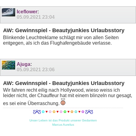
Iceflower
:
05.09.2021
23:04
AW: Gewinnspiel - Beautyjunkies Urlaubsstory
Blinkende Leuchtreklame schlägt mir von allen Seiten
entgegen, als ich das Flughafengebäude verlasse.
Ajuga
:
05.09.2021
23:06
AW: Gewinnspiel - Beautyjunkies Urlaubsstory
Wir fahren recht eilig nach Hollywood, wieso weiss ich
leider nicht, der Chauffeur hat mit einem blinzeln nur gesagt,
es sei eine Überraschung.
Ƹ̵̡Ӝ̵̨̄Ʒ
✿
♥
✿
✿
♥
✿
✿
♥
✿
✿
♥
✿
Ƹ̵̡Ӝ̵̨̄Ʒ
Unser Leben ist das Produkt unserer Gedanken
Marcus Aurelius