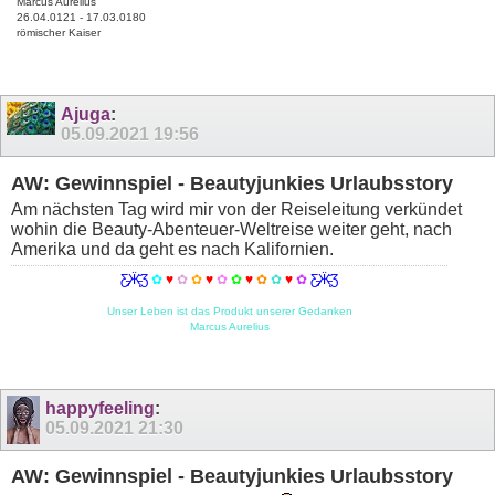
Marcus Aurelius
26.04.0121 - 17.03.0180
römischer Kaiser
Ajuga
:
05.09.2021
19:56
AW: Gewinnspiel - Beautyjunkies Urlaubsstory
Am nächsten Tag wird mir von der Reiseleitung verkündet
wohin die Beauty-Abenteuer-Weltreise weiter geht, nach
Amerika und da geht es nach Kalifornien.
Ƹ̵̡Ӝ̵̨̄Ʒ
✿
♥
✿
✿
♥
✿
✿
♥
✿
✿
♥
✿
Ƹ̵̡Ӝ̵̨̄Ʒ
Unser Leben ist das Produkt unserer Gedanken
Marcus Aurelius
happyfeeling
:
05.09.2021
21:30
AW: Gewinnspiel - Beautyjunkies Urlaubsstory