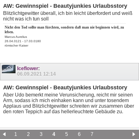
AW: Gewinnspiel - Beautyjunkies Urlaubsstory
Blitzlichtgewitter überall, ich bin leicht überfordert und weiß
nicht was ich tun soll
Nicht den Tod sollte man fürchten, sondern daß man nie beginnen wird, zu
leben.
Marcus Aurelius
26.04.0121 - 17.03.0180
römischer Kaiser
Iceflower
:
06.09.2021
12:14
AW: Gewinnspiel - Beautyjunkies Urlaubsstory
Aber Udo bemerkt meine Verunsicherung, reicht mir seinen
Arm, sodass ich mich einhaken kann und unter tosendem
Applaus und Blitzlichtgewitter schreiten wir zusammen über
den roten Teppich auf das hellerleuchtete Gebäude zu.
1
2
3
4
5
6
7