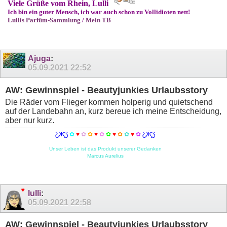
Viele Grüße vom Rhein, Lulli
Ich bin ein guter Mensch, ich war auch schon zu Vollidioten nett!
Lullis Parfüm-Sammlung
/
Mein TB
Ajuga
:
05.09.2021
22:52
AW: Gewinnspiel - Beautyjunkies Urlaubsstory
Die Räder vom Flieger kommen holperig und quietschend
auf der Landebahn an, kurz bereue ich meine Entscheidung,
aber nur kurz.
Ƹ̵̡Ӝ̵̨̄Ʒ
✿
♥
✿
✿
♥
✿
✿
♥
✿
✿
♥
✿
Ƹ̵̡Ӝ̵̨̄Ʒ
Unser Leben ist das Produkt unserer Gedanken
Marcus Aurelius
lulli
:
05.09.2021
22:58
AW: Gewinnspiel - Beautyjunkies Urlaubsstory