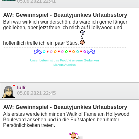
05.09.2021
22:41
AW: Gewinnspiel - Beautyjunkies Urlaubsstory
Bali war wirklich wunderschön, da wäre ich gerne länger
geblieben, aber jetzt freue ich mich auf Hollywood und
hoffentlich treffe ich ein paar Stars.
Ƹ̵̡Ӝ̵̨̄Ʒ
✿
♥
✿
✿
♥
✿
✿
♥
✿
✿
♥
✿
Ƹ̵̡Ӝ̵̨̄Ʒ
Unser Leben ist das Produkt unserer Gedanken
Marcus Aurelius
lulli
:
05.09.2021
22:45
AW: Gewinnspiel - Beautyjunkies Urlaubsstory
Als erstes werde ich mir den Walk of Fame am Hollywood
Boulevard ansehen und in die Fußstapfen berühmter
Persönlichkeiten treten.