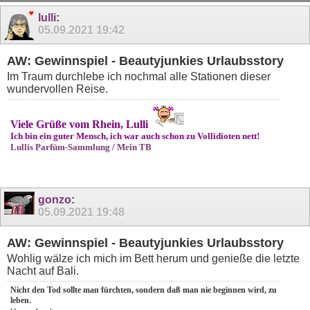
lulli
:
05.09.2021
19:42
AW: Gewinnspiel - Beautyjunkies Urlaubsstory
Im Traum durchlebe ich nochmal alle Stationen dieser
wundervollen Reise.
Viele Grüße vom Rhein, Lulli
Ich bin ein guter Mensch, ich war auch schon zu Vollidioten nett!
Lullis Parfüm-Sammlung
/
Mein TB
gonzo
:
05.09.2021
19:48
AW: Gewinnspiel - Beautyjunkies Urlaubsstory
Wohlig wälze ich mich im Bett herum und genieße die letzte
Nacht auf Bali.
Nicht den Tod sollte man fürchten, sondern daß man nie beginnen wird, zu
leben.