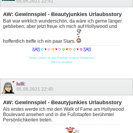
05.09.2021
22:41
AW: Gewinnspiel - Beautyjunkies Urlaubsstory
Bali war wirklich wunderschön, da wäre ich gerne länger
geblieben, aber jetzt freue ich mich auf Hollywood und
hoffentlich treffe ich ein paar Stars.
Ƹ̵̡Ӝ̵̨̄Ʒ
✿
♥
✿
✿
♥
✿
✿
♥
✿
✿
♥
✿
Ƹ̵̡Ӝ̵̨̄Ʒ
Unser Leben ist das Produkt unserer Gedanken
Marcus Aurelius
lulli
:
05.09.2021
22:45
AW: Gewinnspiel - Beautyjunkies Urlaubsstory
Als erstes werde ich mir den Walk of Fame am Hollywood
Boulevard ansehen und in die Fußstapfen berühmter
Persönlichkeiten treten.