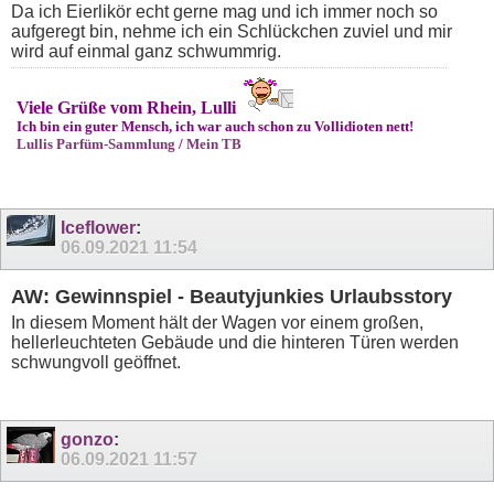
Da ich Eierlikör echt gerne mag und ich immer noch so
aufgeregt bin, nehme ich ein Schlückchen zuviel und mir
wird auf einmal ganz schwummrig.
Viele Grüße vom Rhein, Lulli
Ich bin ein guter Mensch, ich war auch schon zu Vollidioten nett!
Lullis Parfüm-Sammlung
/
Mein TB
Iceflower
:
06.09.2021
11:54
AW: Gewinnspiel - Beautyjunkies Urlaubsstory
In diesem Moment hält der Wagen vor einem großen,
hellerleuchteten Gebäude und die hinteren Türen werden
schwungvoll geöffnet.
gonzo
:
06.09.2021
11:57