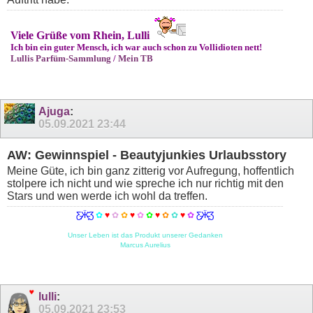
Viele Grüße vom Rhein, Lulli
Ich bin ein guter Mensch, ich war auch schon zu Vollidioten nett!
Lullis Parfüm-Sammlung
/
Mein TB
Ajuga
:
05.09.2021
23:44
AW: Gewinnspiel - Beautyjunkies Urlaubsstory
Meine Güte, ich bin ganz zitterig vor Aufregung, hoffentlich
stolpere ich nicht und wie spreche ich nur richtig mit den
Stars und wen werde ich wohl da treffen.
Ƹ̵̡Ӝ̵̨̄Ʒ
✿
♥
✿
✿
♥
✿
✿
♥
✿
✿
♥
✿
Ƹ̵̡Ӝ̵̨̄Ʒ
Unser Leben ist das Produkt unserer Gedanken
Marcus Aurelius
lulli
:
05.09.2021
23:53