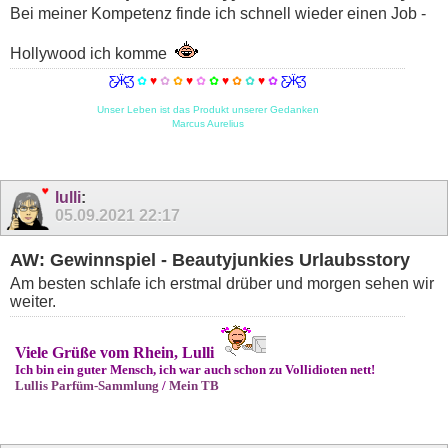
Bei meiner Kompetenz finde ich schnell wieder einen Job -
Hollywood ich komme
Ƹ̵̡Ӝ̵̨̄Ʒ
✿
♥
✿
✿
♥
✿
✿
♥
✿
✿
♥
✿
Ƹ̵̡Ӝ̵̨̄Ʒ
Unser Leben ist das Produkt unserer Gedanken
Marcus Aurelius
lulli
:
05.09.2021
22:17
AW: Gewinnspiel - Beautyjunkies Urlaubsstory
Am besten schlafe ich erstmal drüber und morgen sehen wir
weiter.
Viele Grüße vom Rhein, Lulli
Ich bin ein guter Mensch, ich war auch schon zu Vollidioten nett!
Lullis Parfüm-Sammlung
/
Mein TB