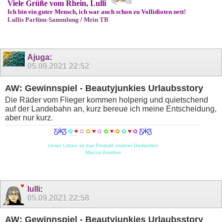
Viele Grüße vom Rhein, Lulli
Ich bin ein guter Mensch, ich war auch schon zu Vollidioten nett!
Lullis Parfüm-Sammlung
/
Mein TB
Ajuga
:
05.09.2021
22:52
AW: Gewinnspiel - Beautyjunkies Urlaubsstory
Die Räder vom Flieger kommen holperig und quietschend
auf der Landebahn an, kurz bereue ich meine Entscheidung,
aber nur kurz.
Ƹ̵̡Ӝ̵̨̄Ʒ
✿
♥
✿
✿
♥
✿
✿
♥
✿
✿
♥
✿
Ƹ̵̡Ӝ̵̨̄Ʒ
Unser Leben ist das Produkt unserer Gedanken
Marcus Aurelius
lulli
:
05.09.2021
22:58
AW: Gewinnspiel - Beautyjunkies Urlaubsstory