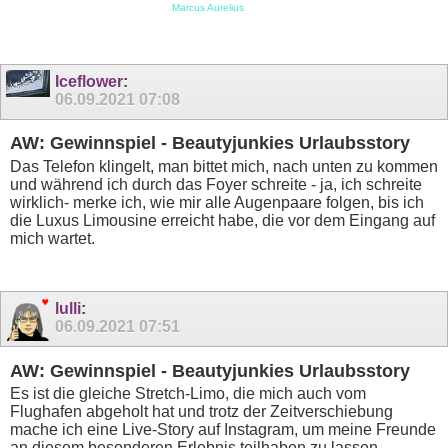
Marcus Aurelius
Iceflower
:
06.09.2021
07:08
AW: Gewinnspiel - Beautyjunkies Urlaubsstory
Das Telefon klingelt, man bittet mich, nach unten zu kommen
und während ich durch das Foyer schreite - ja, ich schreite
wirklich- merke ich, wie mir alle Augenpaare folgen, bis ich
die Luxus Limousine erreicht habe, die vor dem Eingang auf
mich wartet.
lulli
:
06.09.2021
07:51
AW: Gewinnspiel - Beautyjunkies Urlaubsstory
Es ist die gleiche Stretch-Limo, die mich auch vom
Flughafen abgeholt hat und trotz der Zeitverschiebung
mache ich eine Live-Story auf Instagram, um meine Freunde
an diesem besonderen Erlebnis teilhaben zu lassen.