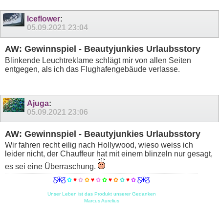
Iceflower
:
05.09.2021
23:04
AW: Gewinnspiel - Beautyjunkies Urlaubsstory
Blinkende Leuchtreklame schlägt mir von allen Seiten
entgegen, als ich das Flughafengebäude verlasse.
Ajuga
:
05.09.2021
23:06
AW: Gewinnspiel - Beautyjunkies Urlaubsstory
Wir fahren recht eilig nach Hollywood, wieso weiss ich
leider nicht, der Chauffeur hat mit einem blinzeln nur gesagt,
es sei eine Überraschung.
Ƹ̵̡Ӝ̵̨̄Ʒ
✿
♥
✿
✿
♥
✿
✿
♥
✿
✿
♥
✿
Ƹ̵̡Ӝ̵̨̄Ʒ
Unser Leben ist das Produkt unserer Gedanken
Marcus Aurelius