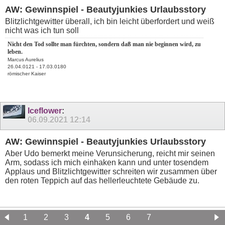
AW: Gewinnspiel - Beautyjunkies Urlaubsstory
Blitzlichtgewitter überall, ich bin leicht überfordert und weiß
nicht was ich tun soll
Nicht den Tod sollte man fürchten, sondern daß man nie beginnen wird, zu
leben.
Marcus Aurelius
26.04.0121 - 17.03.0180
römischer Kaiser
Iceflower
:
06.09.2021
12:14
AW: Gewinnspiel - Beautyjunkies Urlaubsstory
Aber Udo bemerkt meine Verunsicherung, reicht mir seinen
Arm, sodass ich mich einhaken kann und unter tosendem
Applaus und Blitzlichtgewitter schreiten wir zusammen über
den roten Teppich auf das hellerleuchtete Gebäude zu.
1
2
3
4
5
6
7