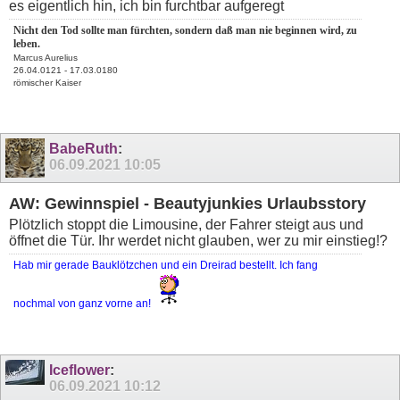
es eigentlich hin, ich bin furchtbar aufgeregt
Nicht den Tod sollte man fürchten, sondern daß man nie beginnen wird, zu
leben.
Marcus Aurelius
26.04.0121 - 17.03.0180
römischer Kaiser
BabeRuth
:
06.09.2021
10:05
AW: Gewinnspiel - Beautyjunkies Urlaubsstory
Plötzlich stoppt die Limousine, der Fahrer steigt aus und
öffnet die Tür. Ihr werdet nicht glauben, wer zu mir einstieg!?
Hab mir gerade Bauklötzchen und ein Dreirad bestellt. Ich fang
nochmal von ganz vorne an!
Iceflower
:
06.09.2021
10:12