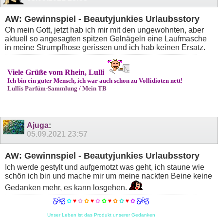
AW: Gewinnspiel - Beautyjunkies Urlaubsstory
Oh mein Gott, jetzt hab ich mir mit den ungewohnten, aber
aktuell so angesagten spitzen Gelnägeln eine Laufmasche
in meine Strumpfhose gerissen und ich hab keinen Ersatz.
Viele Grüße vom Rhein, Lulli
Ich bin ein guter Mensch, ich war auch schon zu Vollidioten nett!
Lullis Parfüm-Sammlung
/
Mein TB
Ajuga
:
05.09.2021
23:57
AW: Gewinnspiel - Beautyjunkies Urlaubsstory
Ich werde gestylt und aufgemotzt was geht, ich staune wie
schön ich bin und mache mir um meine nackten Beine keine
Gedanken mehr, es kann losgehen.
Ƹ̵̡Ӝ̵̨̄Ʒ
✿
♥
✿
✿
♥
✿
✿
♥
✿
✿
♥
✿
Ƹ̵̡Ӝ̵̨̄Ʒ
Unser Leben ist das Produkt unserer Gedanken