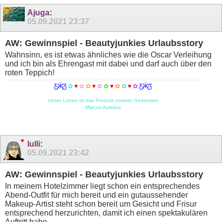
Ajuga
:
05.09.2021
23:37
AW: Gewinnspiel - Beautyjunkies Urlaubsstory
Wahnsinn, es ist etwas ähnliches wie die Oscar Verleihung
und ich bin als Ehrengast mit dabei und darf auch über den
roten Teppich!
Ƹ̵̡Ӝ̵̨̄Ʒ
✿
♥
✿
✿
♥
✿
✿
♥
✿
✿
♥
✿
Ƹ̵̡Ӝ̵̨̄Ʒ
Unser Leben ist das Produkt unserer Gedanken
Marcus Aurelius
lulli
:
05.09.2021
23:42
AW: Gewinnspiel - Beautyjunkies Urlaubsstory
In meinem Hotelzimmer liegt schon ein entsprechendes
Abend-Outfit für mich bereit und ein gutaussehender
Makeup-Artist steht schon bereit um Gesicht und Frisur
entsprechend herzurichten, damit ich einen spektakulären
Auftritt habe.