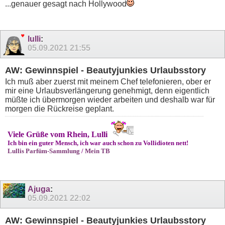
...genauer gesagt nach Hollywood
lulli
:
05.09.2021
21:55
AW: Gewinnspiel - Beautyjunkies Urlaubsstory
Ich muß aber zuerst mit meinem Chef telefonieren, ober er
mir eine Urlaubsverlängerung genehmigt, denn eigentlich
müßte ich übermorgen wieder arbeiten und deshalb war für
morgen die Rückreise geplant.
Viele Grüße vom Rhein, Lulli
Ich bin ein guter Mensch, ich war auch schon zu Vollidioten nett!
Lullis Parfüm-Sammlung
/
Mein TB
Ajuga
:
05.09.2021
22:02
AW: Gewinnspiel - Beautyjunkies Urlaubsstory