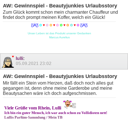
AW: Gewinnspiel - Beautyjunkies Urlaubsstory
Zum Glück kommt schon mein charmanter Chauffeur und
findet doch prompt meinen Koffer, welch ein Glück!
Ƹ̵̡Ӝ̵̨̄Ʒ
✿
♥
✿
✿
♥
✿
✿
♥
✿
✿
♥
✿
Ƹ̵̡Ӝ̵̨̄Ʒ
Unser Leben ist das Produkt unserer Gedanken
Marcus Aurelius
lulli
:
05.09.2021
23:02
AW: Gewinnspiel - Beautyjunkies Urlaubsstory
Mir fällt ein Stein vom Herzen, daß doch noch alles gut
gegangen ist, denn ohne meine Garderobe und meine
Beautysachen wäre ich doch aufgeschmissen.
Viele Grüße vom Rhein, Lulli
Ich bin ein guter Mensch, ich war auch schon zu Vollidioten nett!
Lullis Parfüm-Sammlung
/
Mein TB