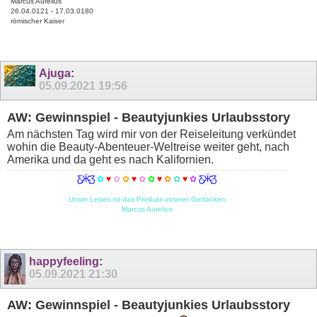
Marcus Aurelius
26.04.0121 - 17.03.0180
römischer Kaiser
Ajuga
:
05.09.2021
19:56
AW: Gewinnspiel - Beautyjunkies Urlaubsstory
Am nächsten Tag wird mir von der Reiseleitung verkündet
wohin die Beauty-Abenteuer-Weltreise weiter geht, nach
Amerika und da geht es nach Kalifornien.
Ƹ̵̡Ӝ̵̨̄Ʒ
✿
♥
✿
✿
♥
✿
✿
♥
✿
✿
♥
✿
Ƹ̵̡Ӝ̵̨̄Ʒ
Unser Leben ist das Produkt unserer Gedanken
Marcus Aurelius
happyfeeling
:
05.09.2021
21:30
AW: Gewinnspiel - Beautyjunkies Urlaubsstory