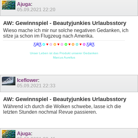
Ajuga
:
05.09.2021
22:20
AW: Gewinnspiel - Beautyjunkies Urlaubsstory
Wieso mache ich mir nur solche negativen Gedanken, ich
sitze ja schon im Flugzeug nach Amerika.
Ƹ̵̡Ӝ̵̨̄Ʒ
✿
♥
✿
✿
♥
✿
✿
♥
✿
✿
♥
✿
Ƹ̵̡Ӝ̵̨̄Ʒ
Unser Leben ist das Produkt unserer Gedanken
Marcus Aurelius
Iceflower
:
05.09.2021
22:33
AW: Gewinnspiel - Beautyjunkies Urlaubsstory
Während ich durch die Wolken schwebe, lasse ich die
letzten Stunden nochmal Revue passieren.
Ajuga
: