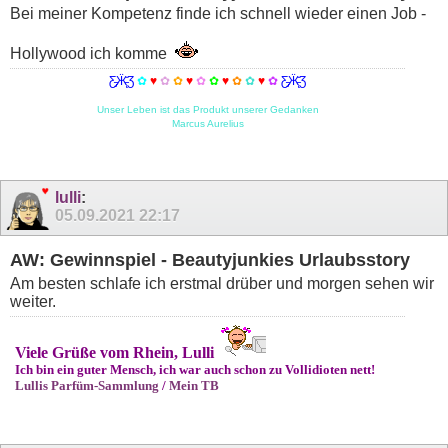
Bei meiner Kompetenz finde ich schnell wieder einen Job -
Hollywood ich komme
Ƹ̵̡Ӝ̵̨̄Ʒ
✿
♥
✿
✿
♥
✿
✿
♥
✿
✿
♥
✿
Ƹ̵̡Ӝ̵̨̄Ʒ
Unser Leben ist das Produkt unserer Gedanken
Marcus Aurelius
lulli
:
05.09.2021
22:17
AW: Gewinnspiel - Beautyjunkies Urlaubsstory
Am besten schlafe ich erstmal drüber und morgen sehen wir
weiter.
Viele Grüße vom Rhein, Lulli
Ich bin ein guter Mensch, ich war auch schon zu Vollidioten nett!
Lullis Parfüm-Sammlung
/
Mein TB