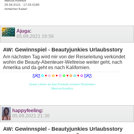
Marcus Aurelius
26.04.0121 - 17.03.0180
römischer Kaiser
Ajuga
:
05.09.2021
19:56
AW: Gewinnspiel - Beautyjunkies Urlaubsstory
Am nächsten Tag wird mir von der Reiseleitung verkündet
wohin die Beauty-Abenteuer-Weltreise weiter geht, nach
Amerika und da geht es nach Kalifornien.
Ƹ̵̡Ӝ̵̨̄Ʒ
✿
♥
✿
✿
♥
✿
✿
♥
✿
✿
♥
✿
Ƹ̵̡Ӝ̵̨̄Ʒ
Unser Leben ist das Produkt unserer Gedanken
Marcus Aurelius
happyfeeling
:
05.09.2021
21:30
AW: Gewinnspiel - Beautyjunkies Urlaubsstory