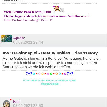
Viele Grüße vom Rhein, Lulli
Ich bin ein guter Mensch, ich war auch schon zu Vollidioten nett!
Lullis Parfüm-Sammlung
/
Mein TB
Ajuga
:
05.09.2021
23:44
AW: Gewinnspiel - Beautyjunkies Urlaubsstory
Meine Güte, ich bin ganz zitterig vor Aufregung, hoffentlich
stolpere ich nicht und wie spreche ich nur richtig mit den
Stars und wen werde ich wohl da treffen.
Ƹ̵̡Ӝ̵̨̄Ʒ
✿
♥
✿
✿
♥
✿
✿
♥
✿
✿
♥
✿
Ƹ̵̡Ӝ̵̨̄Ʒ
Unser Leben ist das Produkt unserer Gedanken
Marcus Aurelius
lulli
:
05.09.2021
23:53