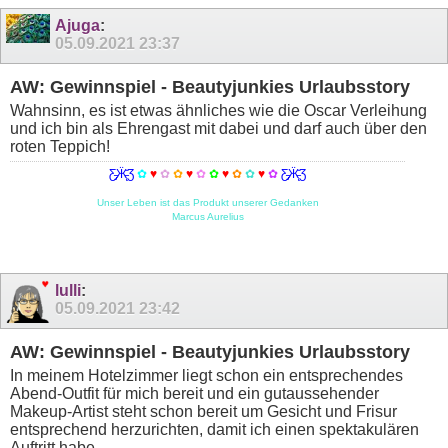
Ajuga
:
05.09.2021
23:37
AW: Gewinnspiel - Beautyjunkies Urlaubsstory
Wahnsinn, es ist etwas ähnliches wie die Oscar Verleihung
und ich bin als Ehrengast mit dabei und darf auch über den
roten Teppich!
Ƹ̵̡Ӝ̵̨̄Ʒ
✿
♥
✿
✿
♥
✿
✿
♥
✿
✿
♥
✿
Ƹ̵̡Ӝ̵̨̄Ʒ
Unser Leben ist das Produkt unserer Gedanken
Marcus Aurelius
lulli
:
05.09.2021
23:42
AW: Gewinnspiel - Beautyjunkies Urlaubsstory
In meinem Hotelzimmer liegt schon ein entsprechendes
Abend-Outfit für mich bereit und ein gutaussehender
Makeup-Artist steht schon bereit um Gesicht und Frisur
entsprechend herzurichten, damit ich einen spektakulären
Auftritt habe.