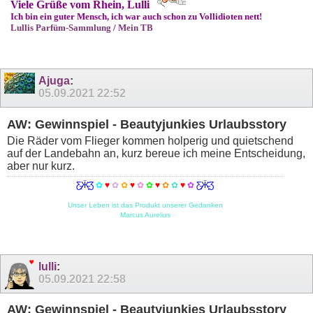
Viele Grüße vom Rhein, Lulli
Ich bin ein guter Mensch, ich war auch schon zu Vollidioten nett!
Lullis Parfüm-Sammlung
/
Mein TB
Ajuga
:
05.09.2021
22:52
AW: Gewinnspiel - Beautyjunkies Urlaubsstory
Die Räder vom Flieger kommen holperig und quietschend
auf der Landebahn an, kurz bereue ich meine Entscheidung,
aber nur kurz.
Ƹ̵̡Ӝ̵̨̄Ʒ
✿
♥
✿
✿
♥
✿
✿
♥
✿
✿
♥
✿
Ƹ̵̡Ӝ̵̨̄Ʒ
Unser Leben ist das Produkt unserer Gedanken
Marcus Aurelius
lulli
:
05.09.2021
22:58
AW: Gewinnspiel - Beautyjunkies Urlaubsstory