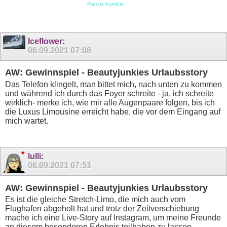
Marcus Aurelius
Iceflower
:
06.09.2021
07:08
AW: Gewinnspiel - Beautyjunkies Urlaubsstory
Das Telefon klingelt, man bittet mich, nach unten zu kommen
und während ich durch das Foyer schreite - ja, ich schreite
wirklich- merke ich, wie mir alle Augenpaare folgen, bis ich
die Luxus Limousine erreicht habe, die vor dem Eingang auf
mich wartet.
lulli
:
06.09.2021
07:51
AW: Gewinnspiel - Beautyjunkies Urlaubsstory
Es ist die gleiche Stretch-Limo, die mich auch vom
Flughafen abgeholt hat und trotz der Zeitverschiebung
mache ich eine Live-Story auf Instagram, um meine Freunde
an diesem besonderen Erlebnis teilhaben zu lassen.