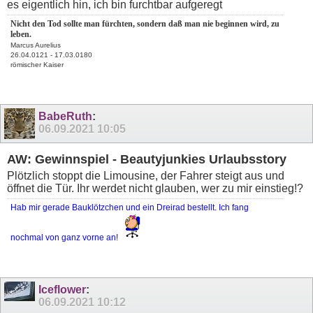
es eigentlich hin, ich bin furchtbar aufgeregt
Nicht den Tod sollte man fürchten, sondern daß man nie beginnen wird, zu
leben.
Marcus Aurelius
26.04.0121 - 17.03.0180
römischer Kaiser
BabeRuth
:
06.09.2021
10:05
AW: Gewinnspiel - Beautyjunkies Urlaubsstory
Plötzlich stoppt die Limousine, der Fahrer steigt aus und
öffnet die Tür. Ihr werdet nicht glauben, wer zu mir einstieg!?
Hab mir gerade Bauklötzchen und ein Dreirad bestellt. Ich fang
nochmal von ganz vorne an!
Iceflower
:
06.09.2021
10:12