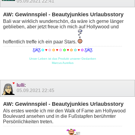
05.09.2021
22:41
AW: Gewinnspiel - Beautyjunkies Urlaubsstory
Bali war wirklich wunderschön, da wäre ich gerne länger
geblieben, aber jetzt freue ich mich auf Hollywood und
hoffentlich treffe ich ein paar Stars.
Ƹ̵̡Ӝ̵̨̄Ʒ
✿
♥
✿
✿
♥
✿
✿
♥
✿
✿
♥
✿
Ƹ̵̡Ӝ̵̨̄Ʒ
Unser Leben ist das Produkt unserer Gedanken
Marcus Aurelius
lulli
:
05.09.2021
22:45
AW: Gewinnspiel - Beautyjunkies Urlaubsstory
Als erstes werde ich mir den Walk of Fame am Hollywood
Boulevard ansehen und in die Fußstapfen berühmter
Persönlichkeiten treten.