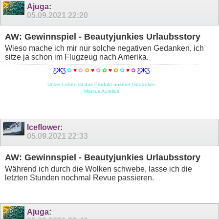
Ajuga
:
05.09.2021
22:20
AW: Gewinnspiel - Beautyjunkies Urlaubsstory
Wieso mache ich mir nur solche negativen Gedanken, ich
sitze ja schon im Flugzeug nach Amerika.
Ƹ̵̡Ӝ̵̨̄Ʒ
✿
♥
✿
✿
♥
✿
✿
♥
✿
✿
♥
✿
Ƹ̵̡Ӝ̵̨̄Ʒ
Unser Leben ist das Produkt unserer Gedanken
Marcus Aurelius
Iceflower
:
05.09.2021
22:33
AW: Gewinnspiel - Beautyjunkies Urlaubsstory
Während ich durch die Wolken schwebe, lasse ich die
letzten Stunden nochmal Revue passieren.
Ajuga
: