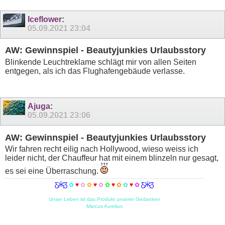
Iceflower
:
05.09.2021
23:04
AW: Gewinnspiel - Beautyjunkies Urlaubsstory
Blinkende Leuchtreklame schlägt mir von allen Seiten
entgegen, als ich das Flughafengebäude verlasse.
Ajuga
:
05.09.2021
23:06
AW: Gewinnspiel - Beautyjunkies Urlaubsstory
Wir fahren recht eilig nach Hollywood, wieso weiss ich
leider nicht, der Chauffeur hat mit einem blinzeln nur gesagt,
es sei eine Überraschung.
Ƹ̵̡Ӝ̵̨̄Ʒ
✿
♥
✿
✿
♥
✿
✿
♥
✿
✿
♥
✿
Ƹ̵̡Ӝ̵̨̄Ʒ
Unser Leben ist das Produkt unserer Gedanken
Marcus Aurelius