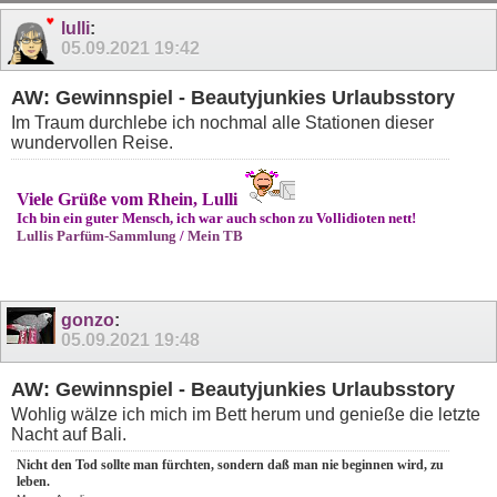
lulli
:
05.09.2021
19:42
AW: Gewinnspiel - Beautyjunkies Urlaubsstory
Im Traum durchlebe ich nochmal alle Stationen dieser
wundervollen Reise.
Viele Grüße vom Rhein, Lulli
Ich bin ein guter Mensch, ich war auch schon zu Vollidioten nett!
Lullis Parfüm-Sammlung
/
Mein TB
gonzo
:
05.09.2021
19:48
AW: Gewinnspiel - Beautyjunkies Urlaubsstory
Wohlig wälze ich mich im Bett herum und genieße die letzte
Nacht auf Bali.
Nicht den Tod sollte man fürchten, sondern daß man nie beginnen wird, zu
leben.