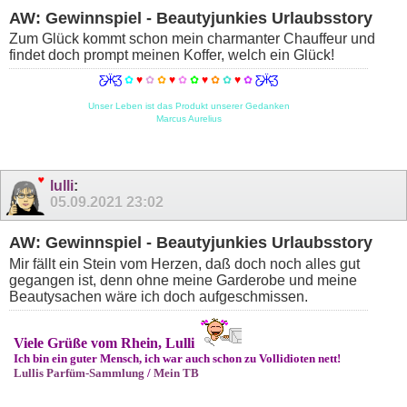
AW: Gewinnspiel - Beautyjunkies Urlaubsstory
Zum Glück kommt schon mein charmanter Chauffeur und
findet doch prompt meinen Koffer, welch ein Glück!
Ƹ̵̡Ӝ̵̨̄Ʒ
✿
♥
✿
✿
♥
✿
✿
♥
✿
✿
♥
✿
Ƹ̵̡Ӝ̵̨̄Ʒ
Unser Leben ist das Produkt unserer Gedanken
Marcus Aurelius
lulli
:
05.09.2021
23:02
AW: Gewinnspiel - Beautyjunkies Urlaubsstory
Mir fällt ein Stein vom Herzen, daß doch noch alles gut
gegangen ist, denn ohne meine Garderobe und meine
Beautysachen wäre ich doch aufgeschmissen.
Viele Grüße vom Rhein, Lulli
Ich bin ein guter Mensch, ich war auch schon zu Vollidioten nett!
Lullis Parfüm-Sammlung
/
Mein TB