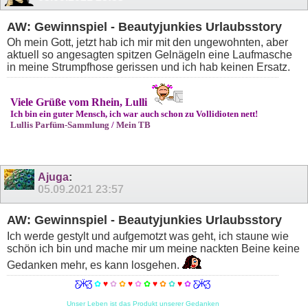
AW: Gewinnspiel - Beautyjunkies Urlaubsstory
Oh mein Gott, jetzt hab ich mir mit den ungewohnten, aber
aktuell so angesagten spitzen Gelnägeln eine Laufmasche
in meine Strumpfhose gerissen und ich hab keinen Ersatz.
Viele Grüße vom Rhein, Lulli
Ich bin ein guter Mensch, ich war auch schon zu Vollidioten nett!
Lullis Parfüm-Sammlung
/
Mein TB
Ajuga
:
05.09.2021
23:57
AW: Gewinnspiel - Beautyjunkies Urlaubsstory
Ich werde gestylt und aufgemotzt was geht, ich staune wie
schön ich bin und mache mir um meine nackten Beine keine
Gedanken mehr, es kann losgehen.
Ƹ̵̡Ӝ̵̨̄Ʒ
✿
♥
✿
✿
♥
✿
✿
♥
✿
✿
♥
✿
Ƹ̵̡Ӝ̵̨̄Ʒ
Unser Leben ist das Produkt unserer Gedanken