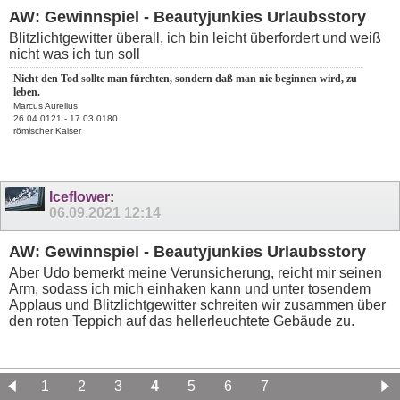
AW: Gewinnspiel - Beautyjunkies Urlaubsstory
Blitzlichtgewitter überall, ich bin leicht überfordert und weiß
nicht was ich tun soll
Nicht den Tod sollte man fürchten, sondern daß man nie beginnen wird, zu
leben.
Marcus Aurelius
26.04.0121 - 17.03.0180
römischer Kaiser
Iceflower
:
06.09.2021
12:14
AW: Gewinnspiel - Beautyjunkies Urlaubsstory
Aber Udo bemerkt meine Verunsicherung, reicht mir seinen
Arm, sodass ich mich einhaken kann und unter tosendem
Applaus und Blitzlichtgewitter schreiten wir zusammen über
den roten Teppich auf das hellerleuchtete Gebäude zu.
1
2
3
4
5
6
7