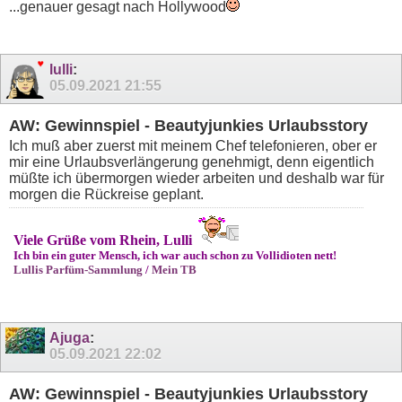
...genauer gesagt nach Hollywood
lulli
:
05.09.2021
21:55
AW: Gewinnspiel - Beautyjunkies Urlaubsstory
Ich muß aber zuerst mit meinem Chef telefonieren, ober er
mir eine Urlaubsverlängerung genehmigt, denn eigentlich
müßte ich übermorgen wieder arbeiten und deshalb war für
morgen die Rückreise geplant.
Viele Grüße vom Rhein, Lulli
Ich bin ein guter Mensch, ich war auch schon zu Vollidioten nett!
Lullis Parfüm-Sammlung
/
Mein TB
Ajuga
:
05.09.2021
22:02
AW: Gewinnspiel - Beautyjunkies Urlaubsstory