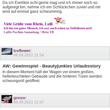
Da ich Eierlikör echt gerne mag und ich immer noch so
aufgeregt bin, nehme ich ein Schlückchen zuviel und mir
wird auf einmal ganz schwummrig.
Viele Grüße vom Rhein, Lulli
Ich bin ein guter Mensch, ich war auch schon zu Vollidioten nett!
Lullis Parfüm-Sammlung
/
Mein TB
Iceflower
:
06.09.2021
11:54
AW: Gewinnspiel - Beautyjunkies Urlaubsstory
In diesem Moment hält der Wagen vor einem großen,
hellerleuchteten Gebäude und die hinteren Türen werden
schwungvoll geöffnet.
gonzo
:
06.09.2021
11:57