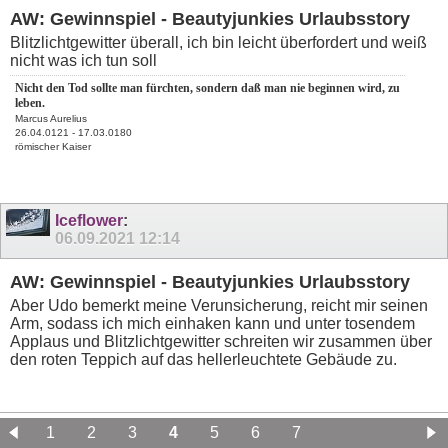
AW: Gewinnspiel - Beautyjunkies Urlaubsstory
Blitzlichtgewitter überall, ich bin leicht überfordert und weiß
nicht was ich tun soll
Nicht den Tod sollte man fürchten, sondern daß man nie beginnen wird, zu
leben.
Marcus Aurelius
26.04.0121 - 17.03.0180
römischer Kaiser
Iceflower
:
06.09.2021
12:14
AW: Gewinnspiel - Beautyjunkies Urlaubsstory
Aber Udo bemerkt meine Verunsicherung, reicht mir seinen
Arm, sodass ich mich einhaken kann und unter tosendem
Applaus und Blitzlichtgewitter schreiten wir zusammen über
den roten Teppich auf das hellerleuchtete Gebäude zu.
1
2
3
4
5
6
7