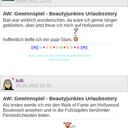
05.09.2021
22:41
AW: Gewinnspiel - Beautyjunkies Urlaubsstory
Bali war wirklich wunderschön, da wäre ich gerne länger
geblieben, aber jetzt freue ich mich auf Hollywood und
hoffentlich treffe ich ein paar Stars.
Ƹ̵̡Ӝ̵̨̄Ʒ
✿
♥
✿
✿
♥
✿
✿
♥
✿
✿
♥
✿
Ƹ̵̡Ӝ̵̨̄Ʒ
Unser Leben ist das Produkt unserer Gedanken
Marcus Aurelius
lulli
:
05.09.2021
22:45
AW: Gewinnspiel - Beautyjunkies Urlaubsstory
Als erstes werde ich mir den Walk of Fame am Hollywood
Boulevard ansehen und in die Fußstapfen berühmter
Persönlichkeiten treten.