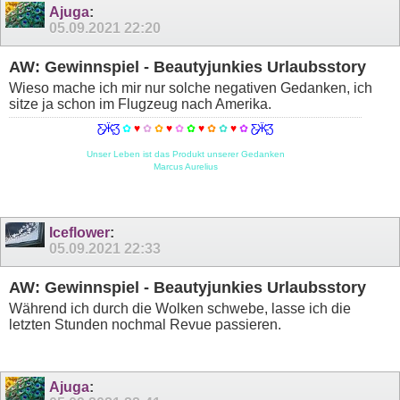
Ajuga
:
05.09.2021
22:20
AW: Gewinnspiel - Beautyjunkies Urlaubsstory
Wieso mache ich mir nur solche negativen Gedanken, ich
sitze ja schon im Flugzeug nach Amerika.
Ƹ̵̡Ӝ̵̨̄Ʒ
✿
♥
✿
✿
♥
✿
✿
♥
✿
✿
♥
✿
Ƹ̵̡Ӝ̵̨̄Ʒ
Unser Leben ist das Produkt unserer Gedanken
Marcus Aurelius
Iceflower
:
05.09.2021
22:33
AW: Gewinnspiel - Beautyjunkies Urlaubsstory
Während ich durch die Wolken schwebe, lasse ich die
letzten Stunden nochmal Revue passieren.
Ajuga
: