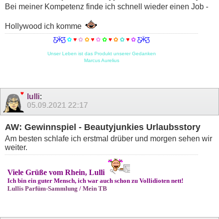
Bei meiner Kompetenz finde ich schnell wieder einen Job -
Hollywood ich komme
Ƹ̵̡Ӝ̵̨̄Ʒ
✿
♥
✿
✿
♥
✿
✿
♥
✿
✿
♥
✿
Ƹ̵̡Ӝ̵̨̄Ʒ
Unser Leben ist das Produkt unserer Gedanken
Marcus Aurelius
lulli
:
05.09.2021
22:17
AW: Gewinnspiel - Beautyjunkies Urlaubsstory
Am besten schlafe ich erstmal drüber und morgen sehen wir
weiter.
Viele Grüße vom Rhein, Lulli
Ich bin ein guter Mensch, ich war auch schon zu Vollidioten nett!
Lullis Parfüm-Sammlung
/
Mein TB