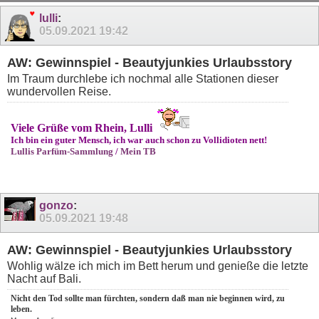
lulli
:
05.09.2021
19:42
AW: Gewinnspiel - Beautyjunkies Urlaubsstory
Im Traum durchlebe ich nochmal alle Stationen dieser
wundervollen Reise.
Viele Grüße vom Rhein, Lulli
Ich bin ein guter Mensch, ich war auch schon zu Vollidioten nett!
Lullis Parfüm-Sammlung
/
Mein TB
gonzo
:
05.09.2021
19:48
AW: Gewinnspiel - Beautyjunkies Urlaubsstory
Wohlig wälze ich mich im Bett herum und genieße die letzte
Nacht auf Bali.
Nicht den Tod sollte man fürchten, sondern daß man nie beginnen wird, zu
leben.