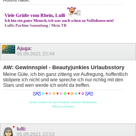
Viele Grüße vom Rhein, Lulli
Ich bin ein guter Mensch, ich war auch schon zu Vollidioten nett!
Lullis Parfüm-Sammlung
/
Mein TB
Ajuga
:
05.09.2021
23:44
AW: Gewinnspiel - Beautyjunkies Urlaubsstory
Meine Güte, ich bin ganz zitterig vor Aufregung, hoffentlich
stolpere ich nicht und wie spreche ich nur richtig mit den
Stars und wen werde ich wohl da treffen.
Ƹ̵̡Ӝ̵̨̄Ʒ
✿
♥
✿
✿
♥
✿
✿
♥
✿
✿
♥
✿
Ƹ̵̡Ӝ̵̨̄Ʒ
Unser Leben ist das Produkt unserer Gedanken
Marcus Aurelius
lulli
:
05.09.2021
23:53