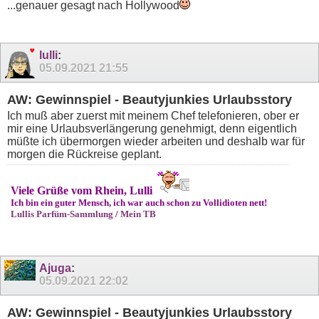
...genauer gesagt nach Hollywood
lulli
:
05.09.2021
21:55
AW: Gewinnspiel - Beautyjunkies Urlaubsstory
Ich muß aber zuerst mit meinem Chef telefonieren, ober er
mir eine Urlaubsverlängerung genehmigt, denn eigentlich
müßte ich übermorgen wieder arbeiten und deshalb war für
morgen die Rückreise geplant.
Viele Grüße vom Rhein, Lulli
Ich bin ein guter Mensch, ich war auch schon zu Vollidioten nett!
Lullis Parfüm-Sammlung
/
Mein TB
Ajuga
:
05.09.2021
22:02
AW: Gewinnspiel - Beautyjunkies Urlaubsstory