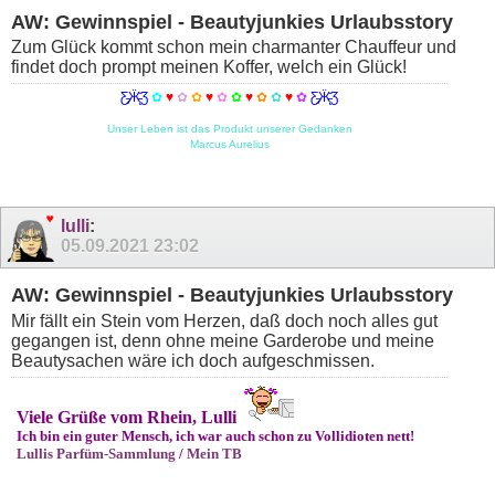
AW: Gewinnspiel - Beautyjunkies Urlaubsstory
Zum Glück kommt schon mein charmanter Chauffeur und
findet doch prompt meinen Koffer, welch ein Glück!
Ƹ̵̡Ӝ̵̨̄Ʒ
✿
♥
✿
✿
♥
✿
✿
♥
✿
✿
♥
✿
Ƹ̵̡Ӝ̵̨̄Ʒ
Unser Leben ist das Produkt unserer Gedanken
Marcus Aurelius
lulli
:
05.09.2021
23:02
AW: Gewinnspiel - Beautyjunkies Urlaubsstory
Mir fällt ein Stein vom Herzen, daß doch noch alles gut
gegangen ist, denn ohne meine Garderobe und meine
Beautysachen wäre ich doch aufgeschmissen.
Viele Grüße vom Rhein, Lulli
Ich bin ein guter Mensch, ich war auch schon zu Vollidioten nett!
Lullis Parfüm-Sammlung
/
Mein TB