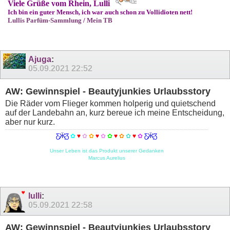
Viele Grüße vom Rhein, Lulli
Ich bin ein guter Mensch, ich war auch schon zu Vollidioten nett!
Lullis Parfüm-Sammlung
/
Mein TB
Ajuga
:
05.09.2021
22:52
AW: Gewinnspiel - Beautyjunkies Urlaubsstory
Die Räder vom Flieger kommen holperig und quietschend
auf der Landebahn an, kurz bereue ich meine Entscheidung,
aber nur kurz.
Ƹ̵̡Ӝ̵̨̄Ʒ
✿
♥
✿
✿
♥
✿
✿
♥
✿
✿
♥
✿
Ƹ̵̡Ӝ̵̨̄Ʒ
Unser Leben ist das Produkt unserer Gedanken
Marcus Aurelius
lulli
:
05.09.2021
22:58
AW: Gewinnspiel - Beautyjunkies Urlaubsstory