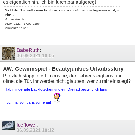
es eigentlich hin, ich bin furchtbar aufgeregt
Nicht den Tod sollte man fürchten, sondern daß man nie beginnen wird, zu
leben.
Marcus Aurelius
26.04.0121 - 17.03.0180
römischer Kaiser
BabeRuth
:
06.09.2021
10:05
AW: Gewinnspiel - Beautyjunkies Urlaubsstory
Plötzlich stoppt die Limousine, der Fahrer steigt aus und
öffnet die Tür. Ihr werdet nicht glauben, wer zu mir einstieg!?
Hab mir gerade Bauklötzchen und ein Dreirad bestellt. Ich fang
nochmal von ganz vorne an!
Iceflower
:
06.09.2021
10:12