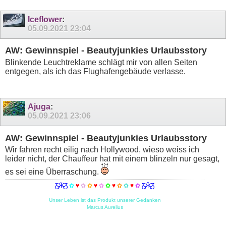
Iceflower
:
05.09.2021
23:04
AW: Gewinnspiel - Beautyjunkies Urlaubsstory
Blinkende Leuchtreklame schlägt mir von allen Seiten
entgegen, als ich das Flughafengebäude verlasse.
Ajuga
:
05.09.2021
23:06
AW: Gewinnspiel - Beautyjunkies Urlaubsstory
Wir fahren recht eilig nach Hollywood, wieso weiss ich
leider nicht, der Chauffeur hat mit einem blinzeln nur gesagt,
es sei eine Überraschung.
Ƹ̵̡Ӝ̵̨̄Ʒ
✿
♥
✿
✿
♥
✿
✿
♥
✿
✿
♥
✿
Ƹ̵̡Ӝ̵̨̄Ʒ
Unser Leben ist das Produkt unserer Gedanken
Marcus Aurelius