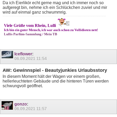
Da ich Eierlikör echt gerne mag und ich immer noch so
aufgeregt bin, nehme ich ein Schlückchen zuviel und mir
wird auf einmal ganz schwummrig.
Viele Grüße vom Rhein, Lulli
Ich bin ein guter Mensch, ich war auch schon zu Vollidioten nett!
Lullis Parfüm-Sammlung
/
Mein TB
Iceflower
:
06.09.2021
11:54
AW: Gewinnspiel - Beautyjunkies Urlaubsstory
In diesem Moment hält der Wagen vor einem großen,
hellerleuchteten Gebäude und die hinteren Türen werden
schwungvoll geöffnet.
gonzo
:
06.09.2021
11:57