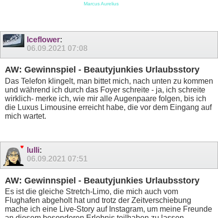
Marcus Aurelius
Iceflower
:
06.09.2021
07:08
AW: Gewinnspiel - Beautyjunkies Urlaubsstory
Das Telefon klingelt, man bittet mich, nach unten zu kommen
und während ich durch das Foyer schreite - ja, ich schreite
wirklich- merke ich, wie mir alle Augenpaare folgen, bis ich
die Luxus Limousine erreicht habe, die vor dem Eingang auf
mich wartet.
lulli
:
06.09.2021
07:51
AW: Gewinnspiel - Beautyjunkies Urlaubsstory
Es ist die gleiche Stretch-Limo, die mich auch vom
Flughafen abgeholt hat und trotz der Zeitverschiebung
mache ich eine Live-Story auf Instagram, um meine Freunde
an diesem besonderen Erlebnis teilhaben zu lassen.