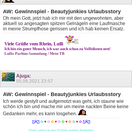
AW: Gewinnspiel - Beautyjunkies Urlaubsstory
Oh mein Gott, jetzt hab ich mir mit den ungewohnten, aber
aktuell so angesagten spitzen Gelnägeln eine Laufmasche
in meine Strumpfhose gerissen und ich hab keinen Ersatz.
Viele Grüße vom Rhein, Lulli
Ich bin ein guter Mensch, ich war auch schon zu Vollidioten nett!
Lullis Parfüm-Sammlung
/
Mein TB
Ajuga
:
05.09.2021
23:57
AW: Gewinnspiel - Beautyjunkies Urlaubsstory
Ich werde gestylt und aufgemotzt was geht, ich staune wie
schön ich bin und mache mir um meine nackten Beine keine
Gedanken mehr, es kann losgehen.
Ƹ̵̡Ӝ̵̨̄Ʒ
✿
♥
✿
✿
♥
✿
✿
♥
✿
✿
♥
✿
Ƹ̵̡Ӝ̵̨̄Ʒ
Unser Leben ist das Produkt unserer Gedanken