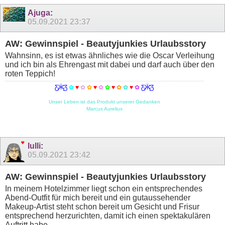
Ajuga
:
05.09.2021
23:37
AW: Gewinnspiel - Beautyjunkies Urlaubsstory
Wahnsinn, es ist etwas ähnliches wie die Oscar Verleihung
und ich bin als Ehrengast mit dabei und darf auch über den
roten Teppich!
Ƹ̵̡Ӝ̵̨̄Ʒ
✿
♥
✿
✿
♥
✿
✿
♥
✿
✿
♥
✿
Ƹ̵̡Ӝ̵̨̄Ʒ
Unser Leben ist das Produkt unserer Gedanken
Marcus Aurelius
lulli
:
05.09.2021
23:42
AW: Gewinnspiel - Beautyjunkies Urlaubsstory
In meinem Hotelzimmer liegt schon ein entsprechendes
Abend-Outfit für mich bereit und ein gutaussehender
Makeup-Artist steht schon bereit um Gesicht und Frisur
entsprechend herzurichten, damit ich einen spektakulären
Auftritt habe.