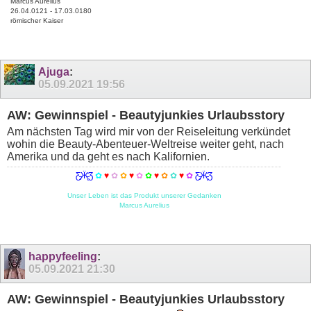
Marcus Aurelius
26.04.0121 - 17.03.0180
römischer Kaiser
Ajuga
:
05.09.2021
19:56
AW: Gewinnspiel - Beautyjunkies Urlaubsstory
Am nächsten Tag wird mir von der Reiseleitung verkündet
wohin die Beauty-Abenteuer-Weltreise weiter geht, nach
Amerika und da geht es nach Kalifornien.
Ƹ̵̡Ӝ̵̨̄Ʒ
✿
♥
✿
✿
♥
✿
✿
♥
✿
✿
♥
✿
Ƹ̵̡Ӝ̵̨̄Ʒ
Unser Leben ist das Produkt unserer Gedanken
Marcus Aurelius
happyfeeling
:
05.09.2021
21:30
AW: Gewinnspiel - Beautyjunkies Urlaubsstory