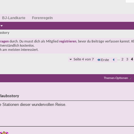
BJ-Landkarte
Forenregeln
sstory
Fragen
durch. Du musst dich als Mitglied
registrieren
, bevor du Beiträge verfassen kannst. K
stverständlich kostenlos.
ch am meisten interessiert.
Seite 4 von 7
...
2
3
4
Erste
Themen-Optionen
rlaubsstory
 Stationen dieser wundervollen Reise.