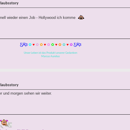
rlaubsstory
nell wieder einen Job - Hollywood ich komme
Ƹ̵̡Ӝ̵̨̄Ʒ
✿
♥
✿
✿
♥
✿
✿
♥
✿
✿
♥
✿
Ƹ̵̡Ӝ̵̨̄Ʒ
Unser Leben ist das Produkt unserer Gedanken
Marcus Aurelius
rlaubsstory
r und morgen sehen wir weiter.