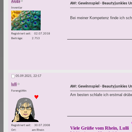
Ajuga
AW: Gewinnspiel - Beautyjunkies U
Inventar
Bei meiner Kompetenz finde ich sch
Registriert seit
02.07.2018
Beiträge
2.753
05.09.2021,
22:17
lulli
AW: Gewinnspiel - Beautyjunkies U
Forengöttin
Am besten schlafe ich erstmal drübe
Registriert seit
30.07.2008
Viele Grüße vom Rhein, Lulli
Ort
am Rhein