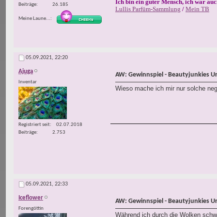
Ich bin ein guter Mensch, ich war auc
Beiträge
26.185
Lullis Parfüm-Sammlung
/
Mein TB
Meine Laune...
05.09.2021,
22:20
Ajuga
AW: Gewinnspiel - Beautyjunkies U
Inventar
Wieso mache ich mir nur solche neg
Registriert seit
02.07.2018
Beiträge
2.753
05.09.2021,
22:33
Iceflower
AW: Gewinnspiel - Beautyjunkies U
Forengöttin
Während ich durch die Wolken schwe