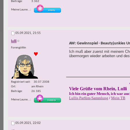
Beiträge
3.362
Meine Laune...
05.09.2021,
21:55
lulli
AW: Gewinnspiel - Beautyjunkies U
Forengöttin
Ich muß aber zuerst mit meinem Chef
übermorgen wieder arbeiten und desh
Registriert seit
30.07.2008
Ort
am Rhein
Viele Grüße vom Rhein, Lulli
Beiträge
26.185
Ich bin ein guter Mensch, ich war auc
Lullis Parfüm-Sammlung
/
Mein TB
Meine Laune...
05.09.2021,
22:02