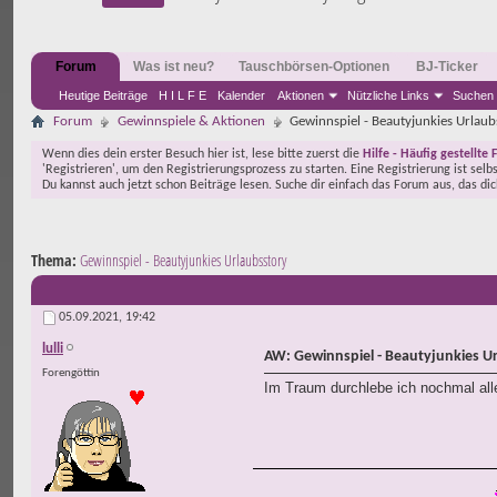
Forum
Was ist neu?
Tauschbörsen-Optionen
BJ-Ticker
Heutige Beiträge
H I L F E
Kalender
Aktionen
Nützliche Links
Suchen
Forum
Gewinnspiele & Aktionen
Gewinnspiel - Beautyjunkies Urlaub
Wenn dies dein erster Besuch hier ist, lese bitte zuerst die
Hilfe - Häufig gestellte 
'Registrieren', um den Registrierungsprozess zu starten. Eine Registrierung ist selb
Du kannst auch jetzt schon Beiträge lesen. Suche dir einfach das Forum aus, das di
Thema:
Gewinnspiel - Beautyjunkies Urlaubsstory
05.09.2021,
19:42
lulli
AW: Gewinnspiel - Beautyjunkies U
Forengöttin
Im Traum durchlebe ich nochmal alle