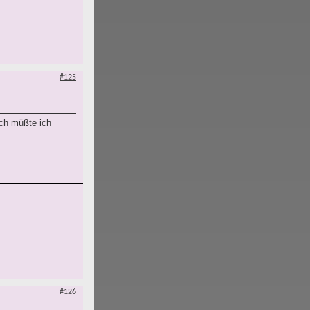
#125
ich müßte ich
#126