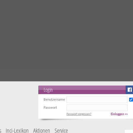
Login
Benutzername
Passwort
Passwort vergessen?
Einloggen >>
s
Inci-Lexikon
Aktionen
Service