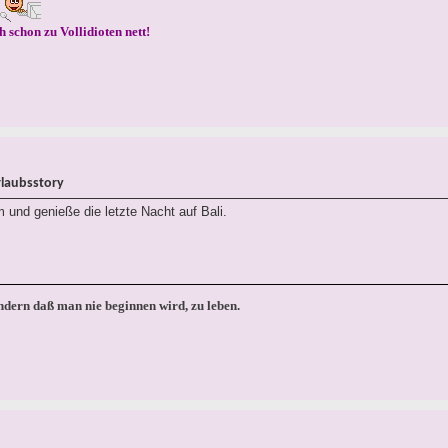
h schon zu Vollidioten nett!
rlaubsstory
 und genieße die letzte Nacht auf Bali.
ondern daß man nie beginnen wird, zu leben.