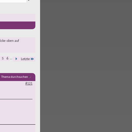
licke oben auf
5
6
...
Letzte
Thema durchsuchen
#121