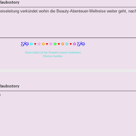
rlaubsstory
eiseleitung verkündet wohin die Beauty-Abenteuer-Weltreise weiter geht, na
Ƹ̵̡Ӝ̵̨̄Ʒ
✿
♥
✿
✿
♥
✿
✿
♥
✿
✿
♥
✿
Ƹ̵̡Ӝ̵̨̄Ʒ
Unser Leben ist das Produkt unserer Gedanken
Marcus Aurelius
rlaubsstory