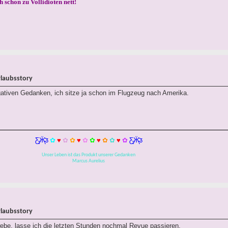
h schon zu Vollidioten nett!
rlaubsstory
ativen Gedanken, ich sitze ja schon im Flugzeug nach Amerika.
Ƹ̵̡Ӝ̵̨̄Ʒ
✿
♥
✿
✿
♥
✿
✿
♥
✿
✿
♥
✿
Ƹ̵̡Ӝ̵̨̄Ʒ
Unser Leben ist das Produkt unserer Gedanken
Marcus Aurelius
rlaubsstory
be, lasse ich die letzten Stunden nochmal Revue passieren.