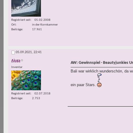
Registriert seit
05.02.2008
Ort
in der Kornkammer
Beiträge
17.961
05.09.2021,
22:41
Ajuga
AW: Gewinnspiel - Beautyjunkies U
Inventar
Bali war wirklich wunderschön, da wä
ein paar Stars.
Registriert seit
02.07.2018
Beiträge
2.753