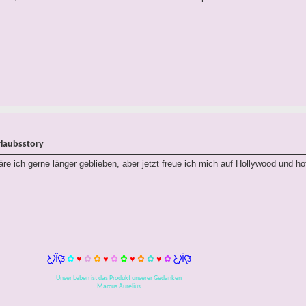
rlaubsstory
re ich gerne länger geblieben, aber jetzt freue ich mich auf Hollywood und hoff
Ƹ̵̡Ӝ̵̨̄Ʒ
✿
♥
✿
✿
♥
✿
✿
♥
✿
✿
♥
✿
Ƹ̵̡Ӝ̵̨̄Ʒ
Unser Leben ist das Produkt unserer Gedanken
Marcus Aurelius