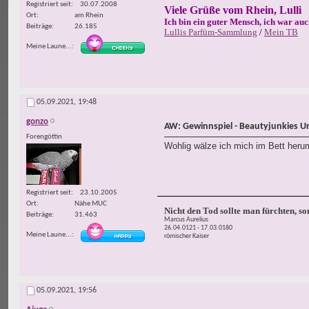
Registriert seit
30.07.2008
Viele Grüße vom Rhein, Lulli
Ort
am Rhein
Ich bin ein guter Mensch, ich war auc
Beiträge
26.185
Lullis Parfüm-Sammlung
/
Mein TB
Meine Laune...
05.09.2021,
19:48
gonzo
AW: Gewinnspiel - Beautyjunkies U
Forengöttin
Wohlig wälze ich mich im Bett herum
Registriert seit
23.10.2005
Ort
Nähe MUC
Nicht den Tod sollte man fürchten, s
Beiträge
31.463
Marcus Aurelius
26.04.0121 - 17.03.0180
Meine Laune...
römischer Kaiser
05.09.2021,
19:56