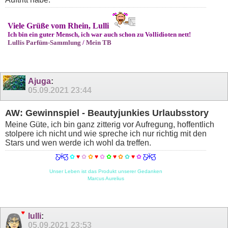
Viele Grüße vom Rhein, Lulli
Ich bin ein guter Mensch, ich war auch schon zu Vollidioten nett!
Lullis Parfüm-Sammlung
/
Mein TB
Ajuga
:
05.09.2021
23:44
AW: Gewinnspiel - Beautyjunkies Urlaubsstory
Meine Güte, ich bin ganz zitterig vor Aufregung, hoffentlich
stolpere ich nicht und wie spreche ich nur richtig mit den
Stars und wen werde ich wohl da treffen.
Ƹ̵̡Ӝ̵̨̄Ʒ
✿
♥
✿
✿
♥
✿
✿
♥
✿
✿
♥
✿
Ƹ̵̡Ӝ̵̨̄Ʒ
Unser Leben ist das Produkt unserer Gedanken
Marcus Aurelius
lulli
:
05.09.2021
23:53