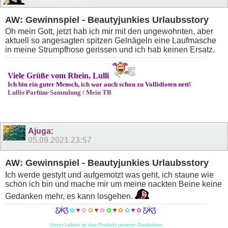
AW: Gewinnspiel - Beautyjunkies Urlaubsstory
Oh mein Gott, jetzt hab ich mir mit den ungewohnten, aber
aktuell so angesagten spitzen Gelnägeln eine Laufmasche
in meine Strumpfhose gerissen und ich hab keinen Ersatz.
Viele Grüße vom Rhein, Lulli
Ich bin ein guter Mensch, ich war auch schon zu Vollidioten nett!
Lullis Parfüm-Sammlung
/
Mein TB
Ajuga
:
05.09.2021
23:57
AW: Gewinnspiel - Beautyjunkies Urlaubsstory
Ich werde gestylt und aufgemotzt was geht, ich staune wie
schön ich bin und mache mir um meine nackten Beine keine
Gedanken mehr, es kann losgehen.
Ƹ̵̡Ӝ̵̨̄Ʒ
✿
♥
✿
✿
♥
✿
✿
♥
✿
✿
♥
✿
Ƹ̵̡Ӝ̵̨̄Ʒ
Unser Leben ist das Produkt unserer Gedanken