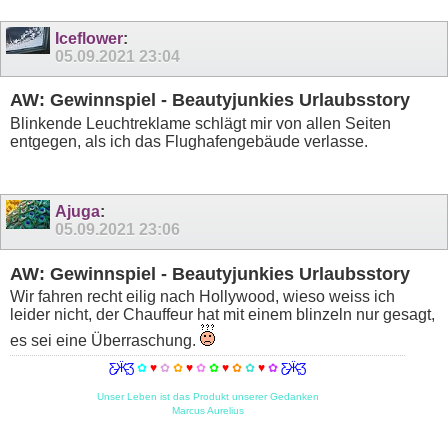
Iceflower
:
05.09.2021
23:04
AW: Gewinnspiel - Beautyjunkies Urlaubsstory
Blinkende Leuchtreklame schlägt mir von allen Seiten
entgegen, als ich das Flughafengebäude verlasse.
Ajuga
:
05.09.2021
23:06
AW: Gewinnspiel - Beautyjunkies Urlaubsstory
Wir fahren recht eilig nach Hollywood, wieso weiss ich
leider nicht, der Chauffeur hat mit einem blinzeln nur gesagt,
es sei eine Überraschung.
Ƹ̵̡Ӝ̵̨̄Ʒ
✿
♥
✿
✿
♥
✿
✿
♥
✿
✿
♥
✿
Ƹ̵̡Ӝ̵̨̄Ʒ
Unser Leben ist das Produkt unserer Gedanken
Marcus Aurelius