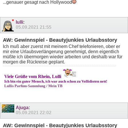
...genauer gesagt nach Hollywood
lulli
:
05.09.2021
21:55
AW: Gewinnspiel - Beautyjunkies Urlaubsstory
Ich muß aber zuerst mit meinem Chef telefonieren, ober er
mir eine Urlaubsverlängerung genehmigt, denn eigentlich
müßte ich übermorgen wieder arbeiten und deshalb war für
morgen die Rückreise geplant.
Viele Grüße vom Rhein, Lulli
Ich bin ein guter Mensch, ich war auch schon zu Vollidioten nett!
Lullis Parfüm-Sammlung
/
Mein TB
Ajuga
:
05.09.2021
22:02
AW: Gewinnspiel - Beautyjunkies Urlaubsstory