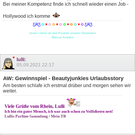
Bei meiner Kompetenz finde ich schnell wieder einen Job -
Hollywood ich komme
Ƹ̵̡Ӝ̵̨̄Ʒ
✿
♥
✿
✿
♥
✿
✿
♥
✿
✿
♥
✿
Ƹ̵̡Ӝ̵̨̄Ʒ
Unser Leben ist das Produkt unserer Gedanken
Marcus Aurelius
lulli
:
05.09.2021
22:17
AW: Gewinnspiel - Beautyjunkies Urlaubsstory
Am besten schlafe ich erstmal drüber und morgen sehen wir
weiter.
Viele Grüße vom Rhein, Lulli
Ich bin ein guter Mensch, ich war auch schon zu Vollidioten nett!
Lullis Parfüm-Sammlung
/
Mein TB