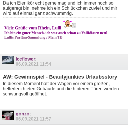
Da ich Eierlikör echt gerne mag und ich immer noch so
aufgeregt bin, nehme ich ein Schlückchen zuviel und mir
wird auf einmal ganz schwummrig.
Viele Grüße vom Rhein, Lulli
Ich bin ein guter Mensch, ich war auch schon zu Vollidioten nett!
Lullis Parfüm-Sammlung
/
Mein TB
Iceflower
:
06.09.2021
11:54
AW: Gewinnspiel - Beautyjunkies Urlaubsstory
In diesem Moment hält der Wagen vor einem großen,
hellerleuchteten Gebäude und die hinteren Türen werden
schwungvoll geöffnet.
gonzo
:
06.09.2021
11:57