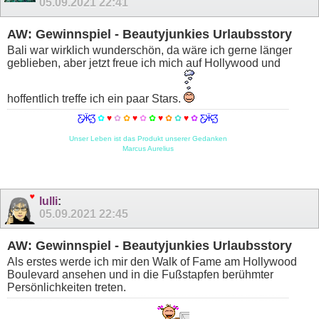
05.09.2021
22:41
AW: Gewinnspiel - Beautyjunkies Urlaubsstory
Bali war wirklich wunderschön, da wäre ich gerne länger
geblieben, aber jetzt freue ich mich auf Hollywood und
hoffentlich treffe ich ein paar Stars.
Ƹ̵̡Ӝ̵̨̄Ʒ
✿
♥
✿
✿
♥
✿
✿
♥
✿
✿
♥
✿
Ƹ̵̡Ӝ̵̨̄Ʒ
Unser Leben ist das Produkt unserer Gedanken
Marcus Aurelius
lulli
:
05.09.2021
22:45
AW: Gewinnspiel - Beautyjunkies Urlaubsstory
Als erstes werde ich mir den Walk of Fame am Hollywood
Boulevard ansehen und in die Fußstapfen berühmter
Persönlichkeiten treten.