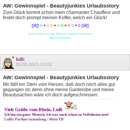
AW: Gewinnspiel - Beautyjunkies Urlaubsstory
Zum Glück kommt schon mein charmanter Chauffeur und
findet doch prompt meinen Koffer, welch ein Glück!
Ƹ̵̡Ӝ̵̨̄Ʒ
✿
♥
✿
✿
♥
✿
✿
♥
✿
✿
♥
✿
Ƹ̵̡Ӝ̵̨̄Ʒ
Unser Leben ist das Produkt unserer Gedanken
Marcus Aurelius
lulli
:
05.09.2021
23:02
AW: Gewinnspiel - Beautyjunkies Urlaubsstory
Mir fällt ein Stein vom Herzen, daß doch noch alles gut
gegangen ist, denn ohne meine Garderobe und meine
Beautysachen wäre ich doch aufgeschmissen.
Viele Grüße vom Rhein, Lulli
Ich bin ein guter Mensch, ich war auch schon zu Vollidioten nett!
Lullis Parfüm-Sammlung
/
Mein TB