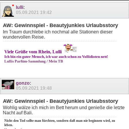
lulli
:
05.09.2021
19:42
AW: Gewinnspiel - Beautyjunkies Urlaubsstory
Im Traum durchlebe ich nochmal alle Stationen dieser
wundervollen Reise.
Viele Grüße vom Rhein, Lulli
Ich bin ein guter Mensch, ich war auch schon zu Vollidioten nett!
Lullis Parfüm-Sammlung
/
Mein TB
gonzo
:
05.09.2021
19:48
AW: Gewinnspiel - Beautyjunkies Urlaubsstory
Wohlig wälze ich mich im Bett herum und genieße die letzte
Nacht auf Bali.
Nicht den Tod sollte man fürchten, sondern daß man nie beginnen wird, zu
leben.