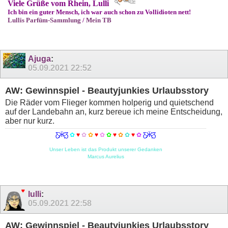
Viele Grüße vom Rhein, Lulli
Ich bin ein guter Mensch, ich war auch schon zu Vollidioten nett!
Lullis Parfüm-Sammlung
/
Mein TB
Ajuga
:
05.09.2021
22:52
AW: Gewinnspiel - Beautyjunkies Urlaubsstory
Die Räder vom Flieger kommen holperig und quietschend
auf der Landebahn an, kurz bereue ich meine Entscheidung,
aber nur kurz.
Ƹ̵̡Ӝ̵̨̄Ʒ
✿
♥
✿
✿
♥
✿
✿
♥
✿
✿
♥
✿
Ƹ̵̡Ӝ̵̨̄Ʒ
Unser Leben ist das Produkt unserer Gedanken
Marcus Aurelius
lulli
:
05.09.2021
22:58
AW: Gewinnspiel - Beautyjunkies Urlaubsstory