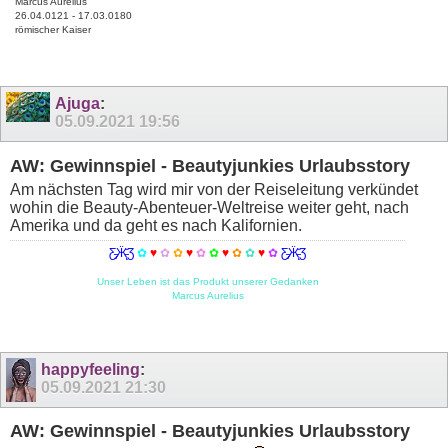
Marcus Aurelius
26.04.0121 - 17.03.0180
römischer Kaiser
Ajuga
:
05.09.2021
19:56
AW: Gewinnspiel - Beautyjunkies Urlaubsstory
Am nächsten Tag wird mir von der Reiseleitung verkündet
wohin die Beauty-Abenteuer-Weltreise weiter geht, nach
Amerika und da geht es nach Kalifornien.
Ƹ̵̡Ӝ̵̨̄Ʒ
✿
♥
✿
✿
♥
✿
✿
♥
✿
✿
♥
✿
Ƹ̵̡Ӝ̵̨̄Ʒ
Unser Leben ist das Produkt unserer Gedanken
Marcus Aurelius
happyfeeling
:
05.09.2021
21:30
AW: Gewinnspiel - Beautyjunkies Urlaubsstory