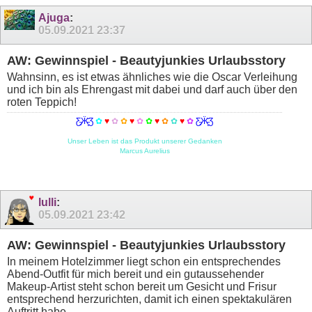
Ajuga
:
05.09.2021
23:37
AW: Gewinnspiel - Beautyjunkies Urlaubsstory
Wahnsinn, es ist etwas ähnliches wie die Oscar Verleihung
und ich bin als Ehrengast mit dabei und darf auch über den
roten Teppich!
Ƹ̵̡Ӝ̵̨̄Ʒ
✿
♥
✿
✿
♥
✿
✿
♥
✿
✿
♥
✿
Ƹ̵̡Ӝ̵̨̄Ʒ
Unser Leben ist das Produkt unserer Gedanken
Marcus Aurelius
lulli
:
05.09.2021
23:42
AW: Gewinnspiel - Beautyjunkies Urlaubsstory
In meinem Hotelzimmer liegt schon ein entsprechendes
Abend-Outfit für mich bereit und ein gutaussehender
Makeup-Artist steht schon bereit um Gesicht und Frisur
entsprechend herzurichten, damit ich einen spektakulären
Auftritt habe.