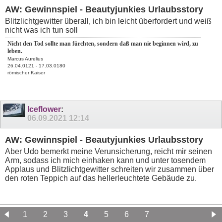
AW: Gewinnspiel - Beautyjunkies Urlaubsstory
Blitzlichtgewitter überall, ich bin leicht überfordert und weiß
nicht was ich tun soll
Nicht den Tod sollte man fürchten, sondern daß man nie beginnen wird, zu
leben.
Marcus Aurelius
26.04.0121 - 17.03.0180
römischer Kaiser
Iceflower
:
06.09.2021
12:14
AW: Gewinnspiel - Beautyjunkies Urlaubsstory
Aber Udo bemerkt meine Verunsicherung, reicht mir seinen
Arm, sodass ich mich einhaken kann und unter tosendem
Applaus und Blitzlichtgewitter schreiten wir zusammen über
den roten Teppich auf das hellerleuchtete Gebäude zu.
1
2
3
4
5
6
7