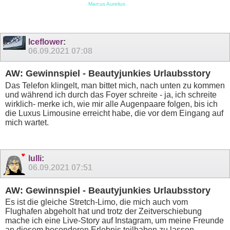
Marcus Aurelius
Iceflower
:
06.09.2021
07:08
AW: Gewinnspiel - Beautyjunkies Urlaubsstory
Das Telefon klingelt, man bittet mich, nach unten zu kommen
und während ich durch das Foyer schreite - ja, ich schreite
wirklich- merke ich, wie mir alle Augenpaare folgen, bis ich
die Luxus Limousine erreicht habe, die vor dem Eingang auf
mich wartet.
lulli
:
06.09.2021
07:51
AW: Gewinnspiel - Beautyjunkies Urlaubsstory
Es ist die gleiche Stretch-Limo, die mich auch vom
Flughafen abgeholt hat und trotz der Zeitverschiebung
mache ich eine Live-Story auf Instagram, um meine Freunde
an diesem besonderen Erlebnis teilhaben zu lassen.