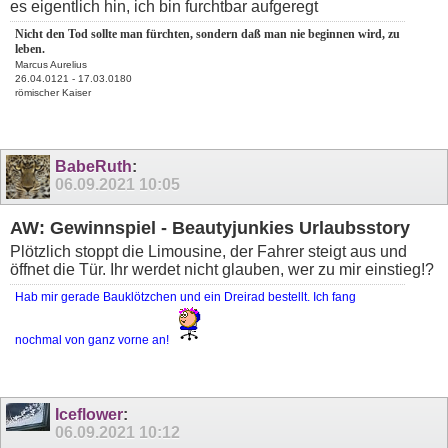
es eigentlich hin, ich bin furchtbar aufgeregt
Nicht den Tod sollte man fürchten, sondern daß man nie beginnen wird, zu
leben.
Marcus Aurelius
26.04.0121 - 17.03.0180
römischer Kaiser
BabeRuth
:
06.09.2021
10:05
AW: Gewinnspiel - Beautyjunkies Urlaubsstory
Plötzlich stoppt die Limousine, der Fahrer steigt aus und
öffnet die Tür. Ihr werdet nicht glauben, wer zu mir einstieg!?
Hab mir gerade Bauklötzchen und ein Dreirad bestellt. Ich fang
nochmal von ganz vorne an!
Iceflower
:
06.09.2021
10:12