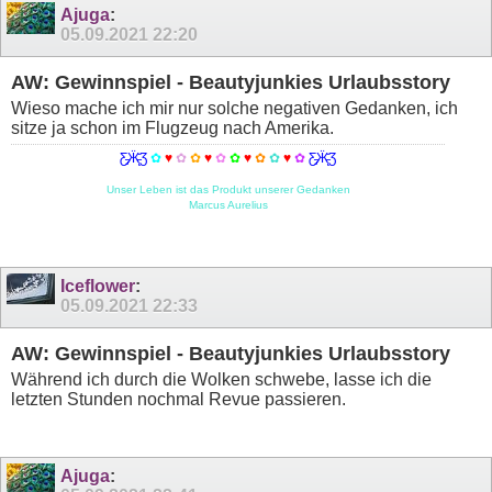
Ajuga
:
05.09.2021
22:20
AW: Gewinnspiel - Beautyjunkies Urlaubsstory
Wieso mache ich mir nur solche negativen Gedanken, ich
sitze ja schon im Flugzeug nach Amerika.
Ƹ̵̡Ӝ̵̨̄Ʒ
✿
♥
✿
✿
♥
✿
✿
♥
✿
✿
♥
✿
Ƹ̵̡Ӝ̵̨̄Ʒ
Unser Leben ist das Produkt unserer Gedanken
Marcus Aurelius
Iceflower
:
05.09.2021
22:33
AW: Gewinnspiel - Beautyjunkies Urlaubsstory
Während ich durch die Wolken schwebe, lasse ich die
letzten Stunden nochmal Revue passieren.
Ajuga
: