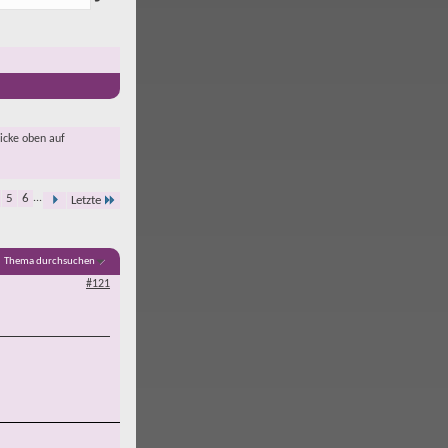
licke oben auf
5
6
...
Letzte
Thema durchsuchen
#121