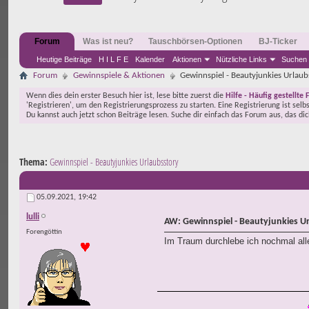
Forum
Was ist neu?
Tauschbörsen-Optionen
BJ-Ticker
Heutige Beiträge
H I L F E
Kalender
Aktionen
Nützliche Links
Suchen
Forum
Gewinnspiele & Aktionen
Gewinnspiel - Beautyjunkies Urlaub
Wenn dies dein erster Besuch hier ist, lese bitte zuerst die
Hilfe - Häufig gestellte 
'Registrieren', um den Registrierungsprozess zu starten. Eine Registrierung ist selb
Du kannst auch jetzt schon Beiträge lesen. Suche dir einfach das Forum aus, das di
Thema:
Gewinnspiel - Beautyjunkies Urlaubsstory
05.09.2021,
19:42
lulli
AW: Gewinnspiel - Beautyjunkies U
Forengöttin
Im Traum durchlebe ich nochmal alle