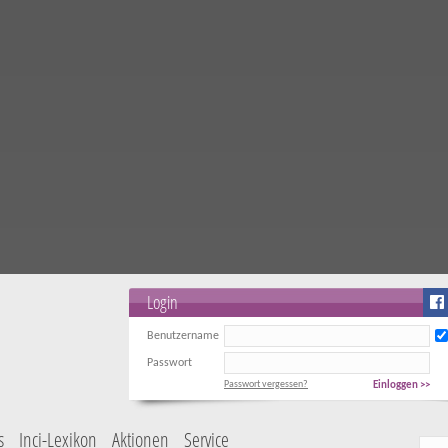
Login
Benutzername
Passwort
Passwort vergessen?
Einloggen >>
s
Inci-Lexikon
Aktionen
Service