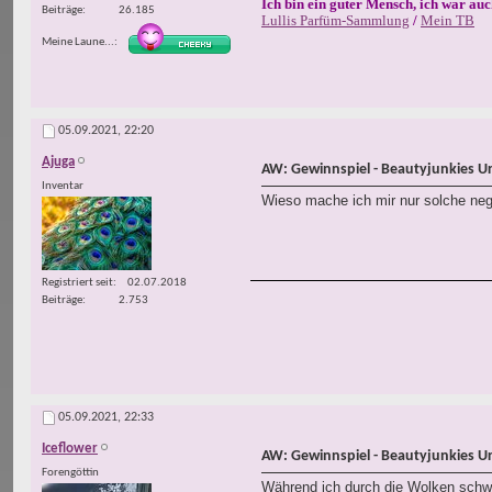
Ich bin ein guter Mensch, ich war auc
Beiträge
26.185
Lullis Parfüm-Sammlung
/
Mein TB
Meine Laune...
05.09.2021,
22:20
Ajuga
AW: Gewinnspiel - Beautyjunkies U
Inventar
Wieso mache ich mir nur solche neg
Registriert seit
02.07.2018
Beiträge
2.753
05.09.2021,
22:33
Iceflower
AW: Gewinnspiel - Beautyjunkies U
Forengöttin
Während ich durch die Wolken schwe