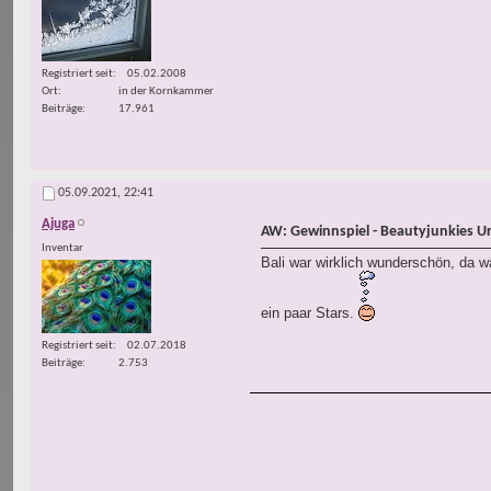
Registriert seit
05.02.2008
Ort
in der Kornkammer
Beiträge
17.961
05.09.2021,
22:41
Ajuga
AW: Gewinnspiel - Beautyjunkies U
Inventar
Bali war wirklich wunderschön, da wä
ein paar Stars.
Registriert seit
02.07.2018
Beiträge
2.753