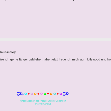
rlaubsstory
re ich gerne länger geblieben, aber jetzt freue ich mich auf Hollywood und hoff
Ƹ̵̡Ӝ̵̨̄Ʒ
✿
♥
✿
✿
♥
✿
✿
♥
✿
✿
♥
✿
Ƹ̵̡Ӝ̵̨̄Ʒ
Unser Leben ist das Produkt unserer Gedanken
Marcus Aurelius