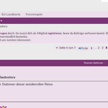
BJ-Landkarte
Forenregeln
sstory
Fragen
durch. Du musst dich als Mitglied
registrieren
, bevor du Beiträge verfassen kannst. K
stverständlich kostenlos.
ch am meisten interessiert.
Seite 4 von 7
...
2
3
4
Erste
Themen-Optionen
rlaubsstory
 Stationen dieser wundervollen Reise.