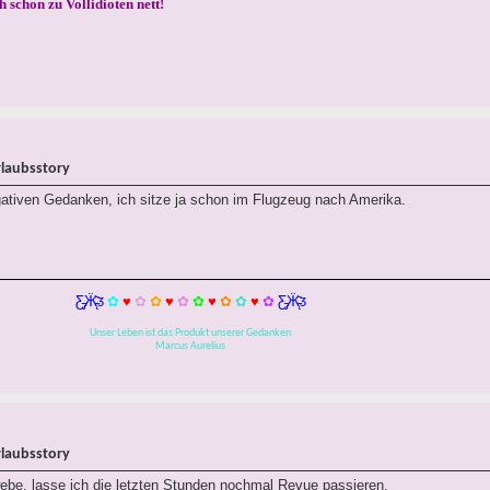
h schon zu Vollidioten nett!
rlaubsstory
ativen Gedanken, ich sitze ja schon im Flugzeug nach Amerika.
Ƹ̵̡Ӝ̵̨̄Ʒ
✿
♥
✿
✿
♥
✿
✿
♥
✿
✿
♥
✿
Ƹ̵̡Ӝ̵̨̄Ʒ
Unser Leben ist das Produkt unserer Gedanken
Marcus Aurelius
rlaubsstory
be, lasse ich die letzten Stunden nochmal Revue passieren.