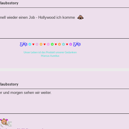
rlaubsstory
nell wieder einen Job - Hollywood ich komme
Ƹ̵̡Ӝ̵̨̄Ʒ
✿
♥
✿
✿
♥
✿
✿
♥
✿
✿
♥
✿
Ƹ̵̡Ӝ̵̨̄Ʒ
Unser Leben ist das Produkt unserer Gedanken
Marcus Aurelius
rlaubsstory
r und morgen sehen wir weiter.