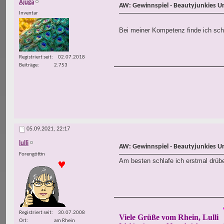
Ajuga
AW: Gewinnspiel - Beautyjunkies U
Inventar
Bei meiner Kompetenz finde ich sch
Registriert seit
02.07.2018
Beiträge
2.753
05.09.2021,
22:17
lulli
AW: Gewinnspiel - Beautyjunkies U
Forengöttin
Am besten schlafe ich erstmal drübe
Registriert seit
30.07.2008
Viele Grüße vom Rhein, Lulli
Ort
am Rhein