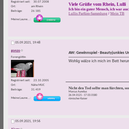
Registriert seit
30.07.2008
Viele Grüße vom Rhein, Lulli
Ort
am Rhein
Ich bin ein guter Mensch, ich war auc
Beiträge
26.185
Lullis Parfüm-Sammlung
/
Mein TB
Meine Laune...
05.09.2021,
19:48
gonzo
AW: Gewinnspiel - Beautyjunkies U
Forengöttin
Wohlig wälze ich mich im Bett herum
Registriert seit
23.10.2005
Ort
Nähe MUC
Nicht den Tod sollte man fürchten, s
Beiträge
31.459
Marcus Aurelius
26.04.0121 - 17.03.0180
Meine Laune...
römischer Kaiser
05.09.2021,
19:56