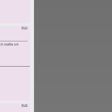
#125
ich müßte ich
#126