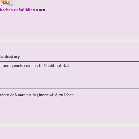
h schon zu Vollidioten nett!
rlaubsstory
 und genieße die letzte Nacht auf Bali.
ondern daß man nie beginnen wird, zu leben.