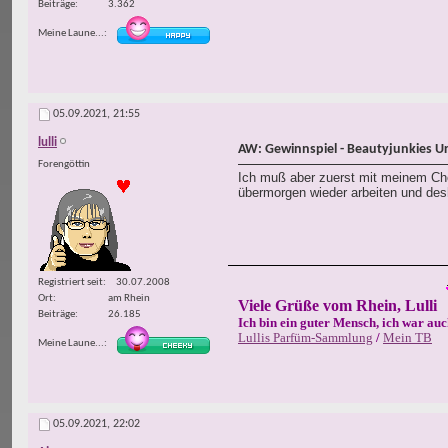
Beiträge
3.362
Meine Laune...
05.09.2021,
21:55
lulli
AW: Gewinnspiel - Beautyjunkies U
Forengöttin
Ich muß aber zuerst mit meinem Chef
übermorgen wieder arbeiten und desh
Registriert seit
30.07.2008
Ort
am Rhein
Viele Grüße vom Rhein, Lulli
Beiträge
26.185
Ich bin ein guter Mensch, ich war auc
Lullis Parfüm-Sammlung
/
Mein TB
Meine Laune...
05.09.2021,
22:02