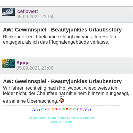
Iceflower
:
05.09.2021
23:04
AW: Gewinnspiel - Beautyjunkies Urlaubsstory
Blinkende Leuchtreklame schlägt mir von allen Seiten
entgegen, als ich das Flughafengebäude verlasse.
Ajuga
:
05.09.2021
23:06
AW: Gewinnspiel - Beautyjunkies Urlaubsstory
Wir fahren recht eilig nach Hollywood, wieso weiss ich
leider nicht, der Chauffeur hat mit einem blinzeln nur gesagt,
es sei eine Überraschung.
Ƹ̵̡Ӝ̵̨̄Ʒ
✿
♥
✿
✿
♥
✿
✿
♥
✿
✿
♥
✿
Ƹ̵̡Ӝ̵̨̄Ʒ
Unser Leben ist das Produkt unserer Gedanken
Marcus Aurelius