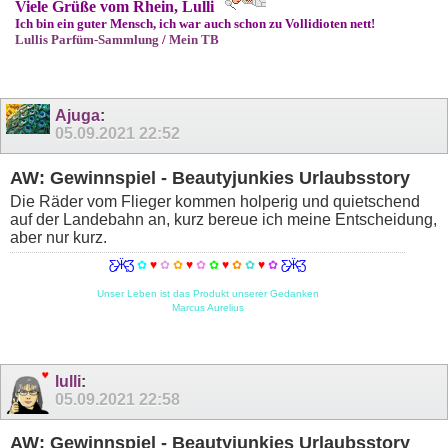
Viele Grüße vom Rhein, Lulli
Ich bin ein guter Mensch, ich war auch schon zu Vollidioten nett!
Lullis Parfüm-Sammlung
/
Mein TB
Ajuga
:
05.09.2021
22:52
AW: Gewinnspiel - Beautyjunkies Urlaubsstory
Die Räder vom Flieger kommen holperig und quietschend
auf der Landebahn an, kurz bereue ich meine Entscheidung,
aber nur kurz.
Ƹ̵̡Ӝ̵̨̄Ʒ
✿
♥
✿
✿
♥
✿
✿
♥
✿
✿
♥
✿
Ƹ̵̡Ӝ̵̨̄Ʒ
Unser Leben ist das Produkt unserer Gedanken
Marcus Aurelius
lulli
:
05.09.2021
22:58
AW: Gewinnspiel - Beautyjunkies Urlaubsstory