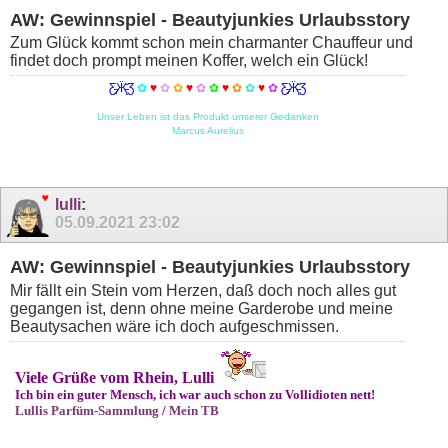
AW: Gewinnspiel - Beautyjunkies Urlaubsstory
Zum Glück kommt schon mein charmanter Chauffeur und
findet doch prompt meinen Koffer, welch ein Glück!
Ƹ̵̡Ӝ̵̨̄Ʒ
✿
♥
✿
✿
♥
✿
✿
♥
✿
✿
♥
✿
Ƹ̵̡Ӝ̵̨̄Ʒ
Unser Leben ist das Produkt unserer Gedanken
Marcus Aurelius
lulli
:
05.09.2021
23:02
AW: Gewinnspiel - Beautyjunkies Urlaubsstory
Mir fällt ein Stein vom Herzen, daß doch noch alles gut
gegangen ist, denn ohne meine Garderobe und meine
Beautysachen wäre ich doch aufgeschmissen.
Viele Grüße vom Rhein, Lulli
Ich bin ein guter Mensch, ich war auch schon zu Vollidioten nett!
Lullis Parfüm-Sammlung
/
Mein TB