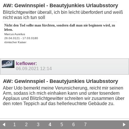
AW: Gewinnspiel - Beautyjunkies Urlaubsstory
Blitzlichtgewitter überall, ich bin leicht überfordert und weiß
nicht was ich tun soll
Nicht den Tod sollte man fürchten, sondern daß man nie beginnen wird, zu
leben.
Marcus Aurelius
26.04.0121 - 17.03.0180
römischer Kaiser
Iceflower
:
06.09.2021
12:14
AW: Gewinnspiel - Beautyjunkies Urlaubsstory
Aber Udo bemerkt meine Verunsicherung, reicht mir seinen
Arm, sodass ich mich einhaken kann und unter tosendem
Applaus und Blitzlichtgewitter schreiten wir zusammen über
den roten Teppich auf das hellerleuchtete Gebäude zu.
1
2
3
4
5
6
7