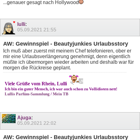
...genauer gesagt nach Hollywood
lulli
:
05.09.2021
21:55
AW: Gewinnspiel - Beautyjunkies Urlaubsstory
Ich muß aber zuerst mit meinem Chef telefonieren, ober er
mir eine Urlaubsverlängerung genehmigt, denn eigentlich
müßte ich übermorgen wieder arbeiten und deshalb war für
morgen die Rückreise geplant.
Viele Grüße vom Rhein, Lulli
Ich bin ein guter Mensch, ich war auch schon zu Vollidioten nett!
Lullis Parfüm-Sammlung
/
Mein TB
Ajuga
:
05.09.2021
22:02
AW: Gewinnspiel - Beautyjunkies Urlaubsstory