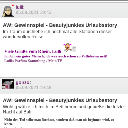
lulli
:
05.09.2021
19:42
AW: Gewinnspiel - Beautyjunkies Urlaubsstory
Im Traum durchlebe ich nochmal alle Stationen dieser
wundervollen Reise.
Viele Grüße vom Rhein, Lulli
Ich bin ein guter Mensch, ich war auch schon zu Vollidioten nett!
Lullis Parfüm-Sammlung
/
Mein TB
gonzo
:
05.09.2021
19:48
AW: Gewinnspiel - Beautyjunkies Urlaubsstory
Wohlig wälze ich mich im Bett herum und genieße die letzte
Nacht auf Bali.
Nicht den Tod sollte man fürchten, sondern daß man nie beginnen wird, zu
leben.