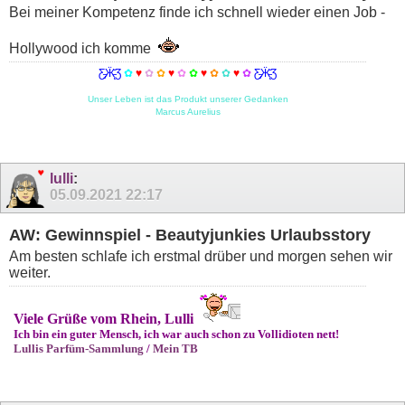
Bei meiner Kompetenz finde ich schnell wieder einen Job -
Hollywood ich komme
Ƹ̵̡Ӝ̵̨̄Ʒ
✿
♥
✿
✿
♥
✿
✿
♥
✿
✿
♥
✿
Ƹ̵̡Ӝ̵̨̄Ʒ
Unser Leben ist das Produkt unserer Gedanken
Marcus Aurelius
lulli
:
05.09.2021
22:17
AW: Gewinnspiel - Beautyjunkies Urlaubsstory
Am besten schlafe ich erstmal drüber und morgen sehen wir
weiter.
Viele Grüße vom Rhein, Lulli
Ich bin ein guter Mensch, ich war auch schon zu Vollidioten nett!
Lullis Parfüm-Sammlung
/
Mein TB