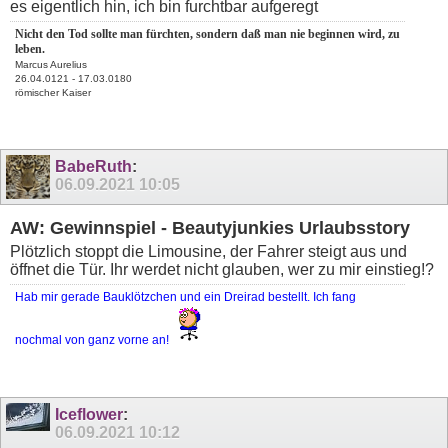
es eigentlich hin, ich bin furchtbar aufgeregt
Nicht den Tod sollte man fürchten, sondern daß man nie beginnen wird, zu
leben.
Marcus Aurelius
26.04.0121 - 17.03.0180
römischer Kaiser
BabeRuth
:
06.09.2021
10:05
AW: Gewinnspiel - Beautyjunkies Urlaubsstory
Plötzlich stoppt die Limousine, der Fahrer steigt aus und
öffnet die Tür. Ihr werdet nicht glauben, wer zu mir einstieg!?
Hab mir gerade Bauklötzchen und ein Dreirad bestellt. Ich fang
nochmal von ganz vorne an!
Iceflower
:
06.09.2021
10:12