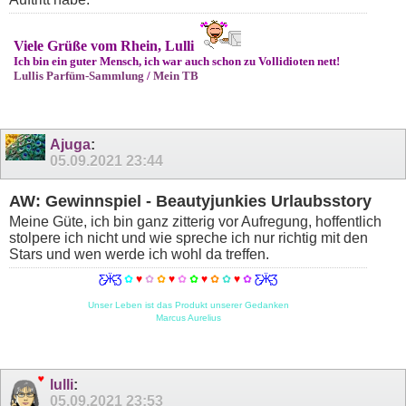
Viele Grüße vom Rhein, Lulli
Ich bin ein guter Mensch, ich war auch schon zu Vollidioten nett!
Lullis Parfüm-Sammlung
/
Mein TB
Ajuga
:
05.09.2021
23:44
AW: Gewinnspiel - Beautyjunkies Urlaubsstory
Meine Güte, ich bin ganz zitterig vor Aufregung, hoffentlich
stolpere ich nicht und wie spreche ich nur richtig mit den
Stars und wen werde ich wohl da treffen.
Ƹ̵̡Ӝ̵̨̄Ʒ
✿
♥
✿
✿
♥
✿
✿
♥
✿
✿
♥
✿
Ƹ̵̡Ӝ̵̨̄Ʒ
Unser Leben ist das Produkt unserer Gedanken
Marcus Aurelius
lulli
:
05.09.2021
23:53