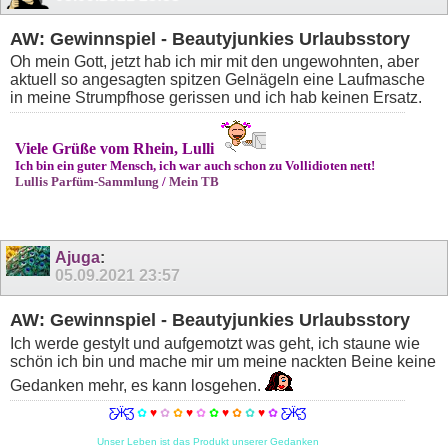
AW: Gewinnspiel - Beautyjunkies Urlaubsstory
Oh mein Gott, jetzt hab ich mir mit den ungewohnten, aber
aktuell so angesagten spitzen Gelnägeln eine Laufmasche
in meine Strumpfhose gerissen und ich hab keinen Ersatz.
Viele Grüße vom Rhein, Lulli
Ich bin ein guter Mensch, ich war auch schon zu Vollidioten nett!
Lullis Parfüm-Sammlung
/
Mein TB
Ajuga
:
05.09.2021
23:57
AW: Gewinnspiel - Beautyjunkies Urlaubsstory
Ich werde gestylt und aufgemotzt was geht, ich staune wie
schön ich bin und mache mir um meine nackten Beine keine
Gedanken mehr, es kann losgehen.
Ƹ̵̡Ӝ̵̨̄Ʒ
✿
♥
✿
✿
♥
✿
✿
♥
✿
✿
♥
✿
Ƹ̵̡Ӝ̵̨̄Ʒ
Unser Leben ist das Produkt unserer Gedanken