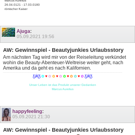
Marcus Aurelius
26.04.0121 - 17.03.0180
römischer Kaiser
Ajuga
:
05.09.2021
19:56
AW: Gewinnspiel - Beautyjunkies Urlaubsstory
Am nächsten Tag wird mir von der Reiseleitung verkündet
wohin die Beauty-Abenteuer-Weltreise weiter geht, nach
Amerika und da geht es nach Kalifornien.
Ƹ̵̡Ӝ̵̨̄Ʒ
✿
♥
✿
✿
♥
✿
✿
♥
✿
✿
♥
✿
Ƹ̵̡Ӝ̵̨̄Ʒ
Unser Leben ist das Produkt unserer Gedanken
Marcus Aurelius
happyfeeling
:
05.09.2021
21:30
AW: Gewinnspiel - Beautyjunkies Urlaubsstory