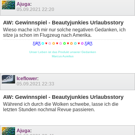
Ajuga
:
05.09.2021
22:20
AW: Gewinnspiel - Beautyjunkies Urlaubsstory
Wieso mache ich mir nur solche negativen Gedanken, ich
sitze ja schon im Flugzeug nach Amerika.
Ƹ̵̡Ӝ̵̨̄Ʒ
✿
♥
✿
✿
♥
✿
✿
♥
✿
✿
♥
✿
Ƹ̵̡Ӝ̵̨̄Ʒ
Unser Leben ist das Produkt unserer Gedanken
Marcus Aurelius
Iceflower
:
05.09.2021
22:33
AW: Gewinnspiel - Beautyjunkies Urlaubsstory
Während ich durch die Wolken schwebe, lasse ich die
letzten Stunden nochmal Revue passieren.
Ajuga
: