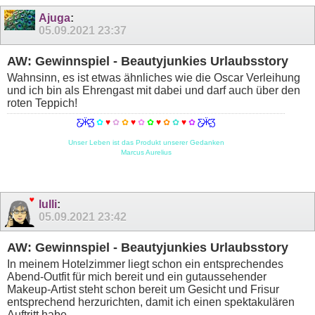
Ajuga
:
05.09.2021
23:37
AW: Gewinnspiel - Beautyjunkies Urlaubsstory
Wahnsinn, es ist etwas ähnliches wie die Oscar Verleihung
und ich bin als Ehrengast mit dabei und darf auch über den
roten Teppich!
Ƹ̵̡Ӝ̵̨̄Ʒ
✿
♥
✿
✿
♥
✿
✿
♥
✿
✿
♥
✿
Ƹ̵̡Ӝ̵̨̄Ʒ
Unser Leben ist das Produkt unserer Gedanken
Marcus Aurelius
lulli
:
05.09.2021
23:42
AW: Gewinnspiel - Beautyjunkies Urlaubsstory
In meinem Hotelzimmer liegt schon ein entsprechendes
Abend-Outfit für mich bereit und ein gutaussehender
Makeup-Artist steht schon bereit um Gesicht und Frisur
entsprechend herzurichten, damit ich einen spektakulären
Auftritt habe.