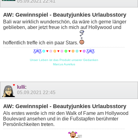
05.09.2021
22:41
AW: Gewinnspiel - Beautyjunkies Urlaubsstory
Bali war wirklich wunderschön, da wäre ich gerne länger
geblieben, aber jetzt freue ich mich auf Hollywood und
hoffentlich treffe ich ein paar Stars.
Ƹ̵̡Ӝ̵̨̄Ʒ
✿
♥
✿
✿
♥
✿
✿
♥
✿
✿
♥
✿
Ƹ̵̡Ӝ̵̨̄Ʒ
Unser Leben ist das Produkt unserer Gedanken
Marcus Aurelius
lulli
:
05.09.2021
22:45
AW: Gewinnspiel - Beautyjunkies Urlaubsstory
Als erstes werde ich mir den Walk of Fame am Hollywood
Boulevard ansehen und in die Fußstapfen berühmter
Persönlichkeiten treten.