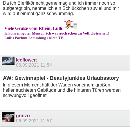
Da ich Eierlikör echt gerne mag und ich immer noch so
aufgeregt bin, nehme ich ein Schlückchen zuviel und mir
wird auf einmal ganz schwummrig.
Viele Grüße vom Rhein, Lulli
Ich bin ein guter Mensch, ich war auch schon zu Vollidioten nett!
Lullis Parfüm-Sammlung
/
Mein TB
Iceflower
:
06.09.2021
11:54
AW: Gewinnspiel - Beautyjunkies Urlaubsstory
In diesem Moment hält der Wagen vor einem großen,
hellerleuchteten Gebäude und die hinteren Türen werden
schwungvoll geöffnet.
gonzo
:
06.09.2021
11:57