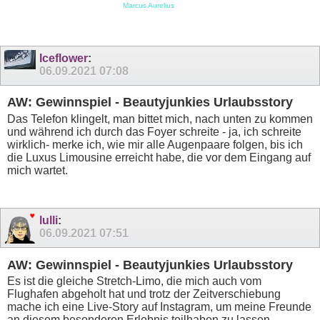
Marcus Aurelius
Iceflower
:
06.09.2021
07:08
AW: Gewinnspiel - Beautyjunkies Urlaubsstory
Das Telefon klingelt, man bittet mich, nach unten zu kommen
und während ich durch das Foyer schreite - ja, ich schreite
wirklich- merke ich, wie mir alle Augenpaare folgen, bis ich
die Luxus Limousine erreicht habe, die vor dem Eingang auf
mich wartet.
lulli
:
06.09.2021
07:51
AW: Gewinnspiel - Beautyjunkies Urlaubsstory
Es ist die gleiche Stretch-Limo, die mich auch vom
Flughafen abgeholt hat und trotz der Zeitverschiebung
mache ich eine Live-Story auf Instagram, um meine Freunde
an diesem besonderen Erlebnis teilhaben zu lassen.