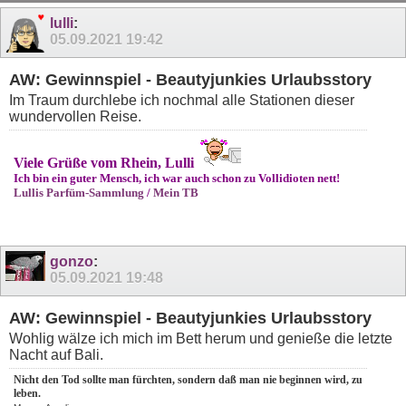
lulli
:
05.09.2021
19:42
AW: Gewinnspiel - Beautyjunkies Urlaubsstory
Im Traum durchlebe ich nochmal alle Stationen dieser
wundervollen Reise.
Viele Grüße vom Rhein, Lulli
Ich bin ein guter Mensch, ich war auch schon zu Vollidioten nett!
Lullis Parfüm-Sammlung
/
Mein TB
gonzo
:
05.09.2021
19:48
AW: Gewinnspiel - Beautyjunkies Urlaubsstory
Wohlig wälze ich mich im Bett herum und genieße die letzte
Nacht auf Bali.
Nicht den Tod sollte man fürchten, sondern daß man nie beginnen wird, zu
leben.