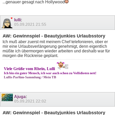
...genauer gesagt nach Hollywood
lulli
:
05.09.2021
21:55
AW: Gewinnspiel - Beautyjunkies Urlaubsstory
Ich muß aber zuerst mit meinem Chef telefonieren, ober er
mir eine Urlaubsverlängerung genehmigt, denn eigentlich
müßte ich übermorgen wieder arbeiten und deshalb war für
morgen die Rückreise geplant.
Viele Grüße vom Rhein, Lulli
Ich bin ein guter Mensch, ich war auch schon zu Vollidioten nett!
Lullis Parfüm-Sammlung
/
Mein TB
Ajuga
:
05.09.2021
22:02
AW: Gewinnspiel - Beautyjunkies Urlaubsstory