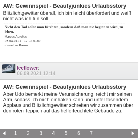
AW: Gewinnspiel - Beautyjunkies Urlaubsstory
Blitzlichtgewitter überall, ich bin leicht überfordert und weiß
nicht was ich tun soll
Nicht den Tod sollte man fürchten, sondern daß man nie beginnen wird, zu
leben.
Marcus Aurelius
26.04.0121 - 17.03.0180
römischer Kaiser
Iceflower
:
06.09.2021
12:14
AW: Gewinnspiel - Beautyjunkies Urlaubsstory
Aber Udo bemerkt meine Verunsicherung, reicht mir seinen
Arm, sodass ich mich einhaken kann und unter tosendem
Applaus und Blitzlichtgewitter schreiten wir zusammen über
den roten Teppich auf das hellerleuchtete Gebäude zu.
1
2
3
4
5
6
7