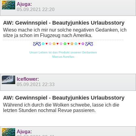
Ajuga
:
05.09.2021
22:20
AW: Gewinnspiel - Beautyjunkies Urlaubsstory
Wieso mache ich mir nur solche negativen Gedanken, ich
sitze ja schon im Flugzeug nach Amerika.
Ƹ̵̡Ӝ̵̨̄Ʒ
✿
♥
✿
✿
♥
✿
✿
♥
✿
✿
♥
✿
Ƹ̵̡Ӝ̵̨̄Ʒ
Unser Leben ist das Produkt unserer Gedanken
Marcus Aurelius
Iceflower
:
05.09.2021
22:33
AW: Gewinnspiel - Beautyjunkies Urlaubsstory
Während ich durch die Wolken schwebe, lasse ich die
letzten Stunden nochmal Revue passieren.
Ajuga
: