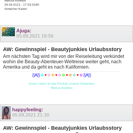
Marcus Aurelius
26.04.0121 - 17.03.0180
römischer Kaiser
Ajuga
:
05.09.2021
19:56
AW: Gewinnspiel - Beautyjunkies Urlaubsstory
Am nächsten Tag wird mir von der Reiseleitung verkündet
wohin die Beauty-Abenteuer-Weltreise weiter geht, nach
Amerika und da geht es nach Kalifornien.
Ƹ̵̡Ӝ̵̨̄Ʒ
✿
♥
✿
✿
♥
✿
✿
♥
✿
✿
♥
✿
Ƹ̵̡Ӝ̵̨̄Ʒ
Unser Leben ist das Produkt unserer Gedanken
Marcus Aurelius
happyfeeling
:
05.09.2021
21:30
AW: Gewinnspiel - Beautyjunkies Urlaubsstory