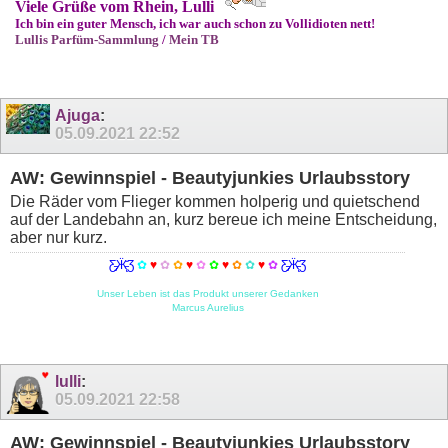
Viele Grüße vom Rhein, Lulli
Ich bin ein guter Mensch, ich war auch schon zu Vollidioten nett!
Lullis Parfüm-Sammlung
/
Mein TB
Ajuga
:
05.09.2021
22:52
AW: Gewinnspiel - Beautyjunkies Urlaubsstory
Die Räder vom Flieger kommen holperig und quietschend
auf der Landebahn an, kurz bereue ich meine Entscheidung,
aber nur kurz.
Ƹ̵̡Ӝ̵̨̄Ʒ
✿
♥
✿
✿
♥
✿
✿
♥
✿
✿
♥
✿
Ƹ̵̡Ӝ̵̨̄Ʒ
Unser Leben ist das Produkt unserer Gedanken
Marcus Aurelius
lulli
:
05.09.2021
22:58
AW: Gewinnspiel - Beautyjunkies Urlaubsstory