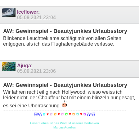
Iceflower
:
05.09.2021
23:04
AW: Gewinnspiel - Beautyjunkies Urlaubsstory
Blinkende Leuchtreklame schlägt mir von allen Seiten
entgegen, als ich das Flughafengebäude verlasse.
Ajuga
:
05.09.2021
23:06
AW: Gewinnspiel - Beautyjunkies Urlaubsstory
Wir fahren recht eilig nach Hollywood, wieso weiss ich
leider nicht, der Chauffeur hat mit einem blinzeln nur gesagt,
es sei eine Überraschung.
Ƹ̵̡Ӝ̵̨̄Ʒ
✿
♥
✿
✿
♥
✿
✿
♥
✿
✿
♥
✿
Ƹ̵̡Ӝ̵̨̄Ʒ
Unser Leben ist das Produkt unserer Gedanken
Marcus Aurelius