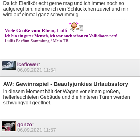
Da ich Eierlikör echt gerne mag und ich immer noch so
aufgeregt bin, nehme ich ein Schlückchen zuviel und mir
wird auf einmal ganz schwummrig.
Viele Grüße vom Rhein, Lulli
Ich bin ein guter Mensch, ich war auch schon zu Vollidioten nett!
Lullis Parfüm-Sammlung
/
Mein TB
Iceflower
:
06.09.2021
11:54
AW: Gewinnspiel - Beautyjunkies Urlaubsstory
In diesem Moment hält der Wagen vor einem großen,
hellerleuchteten Gebäude und die hinteren Türen werden
schwungvoll geöffnet.
gonzo
:
06.09.2021
11:57