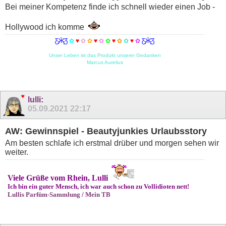
Bei meiner Kompetenz finde ich schnell wieder einen Job -
Hollywood ich komme
Ƹ̵̡Ӝ̵̨̄Ʒ
✿
♥
✿
✿
♥
✿
✿
♥
✿
✿
♥
✿
Ƹ̵̡Ӝ̵̨̄Ʒ
Unser Leben ist das Produkt unserer Gedanken
Marcus Aurelius
lulli
:
05.09.2021
22:17
AW: Gewinnspiel - Beautyjunkies Urlaubsstory
Am besten schlafe ich erstmal drüber und morgen sehen wir
weiter.
Viele Grüße vom Rhein, Lulli
Ich bin ein guter Mensch, ich war auch schon zu Vollidioten nett!
Lullis Parfüm-Sammlung
/
Mein TB