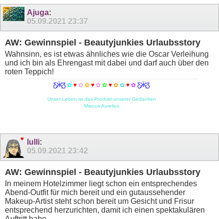
Ajuga
:
05.09.2021
23:37
AW: Gewinnspiel - Beautyjunkies Urlaubsstory
Wahnsinn, es ist etwas ähnliches wie die Oscar Verleihung
und ich bin als Ehrengast mit dabei und darf auch über den
roten Teppich!
Ƹ̵̡Ӝ̵̨̄Ʒ
✿
♥
✿
✿
♥
✿
✿
♥
✿
✿
♥
✿
Ƹ̵̡Ӝ̵̨̄Ʒ
Unser Leben ist das Produkt unserer Gedanken
Marcus Aurelius
lulli
:
05.09.2021
23:42
AW: Gewinnspiel - Beautyjunkies Urlaubsstory
In meinem Hotelzimmer liegt schon ein entsprechendes
Abend-Outfit für mich bereit und ein gutaussehender
Makeup-Artist steht schon bereit um Gesicht und Frisur
entsprechend herzurichten, damit ich einen spektakulären
Auftritt habe.