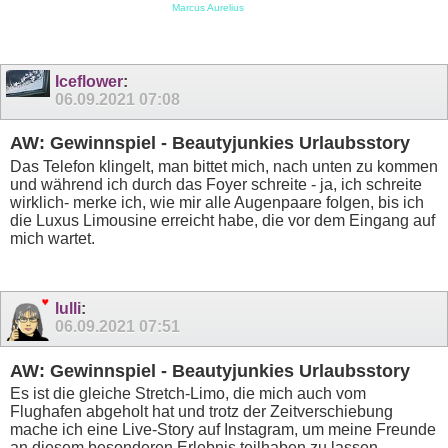
Marcus Aurelius
Iceflower
:
06.09.2021
07:08
AW: Gewinnspiel - Beautyjunkies Urlaubsstory
Das Telefon klingelt, man bittet mich, nach unten zu kommen
und während ich durch das Foyer schreite - ja, ich schreite
wirklich- merke ich, wie mir alle Augenpaare folgen, bis ich
die Luxus Limousine erreicht habe, die vor dem Eingang auf
mich wartet.
lulli
:
06.09.2021
07:51
AW: Gewinnspiel - Beautyjunkies Urlaubsstory
Es ist die gleiche Stretch-Limo, die mich auch vom
Flughafen abgeholt hat und trotz der Zeitverschiebung
mache ich eine Live-Story auf Instagram, um meine Freunde
an diesem besonderen Erlebnis teilhaben zu lassen.