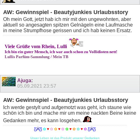
AW: Gewinnspiel - Beautyjunkies Urlaubsstory
Oh mein Gott, jetzt hab ich mir mit den ungewohnten, aber
aktuell so angesagten spitzen Gelnägeln eine Laufmasche
in meine Strumpfhose gerissen und ich hab keinen Ersatz.
Viele Grüße vom Rhein, Lulli
Ich bin ein guter Mensch, ich war auch schon zu Vollidioten nett!
Lullis Parfüm-Sammlung
/
Mein TB
Ajuga
:
05.09.2021
23:57
AW: Gewinnspiel - Beautyjunkies Urlaubsstory
Ich werde gestylt und aufgemotzt was geht, ich staune wie
schön ich bin und mache mir um meine nackten Beine keine
Gedanken mehr, es kann losgehen.
Ƹ̵̡Ӝ̵̨̄Ʒ
✿
♥
✿
✿
♥
✿
✿
♥
✿
✿
♥
✿
Ƹ̵̡Ӝ̵̨̄Ʒ
Unser Leben ist das Produkt unserer Gedanken