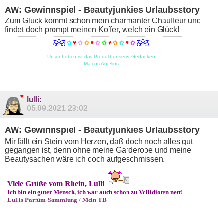
AW: Gewinnspiel - Beautyjunkies Urlaubsstory
Zum Glück kommt schon mein charmanter Chauffeur und
findet doch prompt meinen Koffer, welch ein Glück!
Ƹ̵̡Ӝ̵̨̄Ʒ
✿
♥
✿
✿
♥
✿
✿
♥
✿
✿
♥
✿
Ƹ̵̡Ӝ̵̨̄Ʒ
Unser Leben ist das Produkt unserer Gedanken
Marcus Aurelius
lulli
:
05.09.2021
23:02
AW: Gewinnspiel - Beautyjunkies Urlaubsstory
Mir fällt ein Stein vom Herzen, daß doch noch alles gut
gegangen ist, denn ohne meine Garderobe und meine
Beautysachen wäre ich doch aufgeschmissen.
Viele Grüße vom Rhein, Lulli
Ich bin ein guter Mensch, ich war auch schon zu Vollidioten nett!
Lullis Parfüm-Sammlung
/
Mein TB