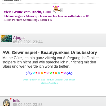
Viele Grüße vom Rhein, Lulli
Ich bin ein guter Mensch, ich war auch schon zu Vollidioten nett!
Lullis Parfüm-Sammlung
/
Mein TB
Ajuga
:
05.09.2021
23:44
AW: Gewinnspiel - Beautyjunkies Urlaubsstory
Meine Güte, ich bin ganz zitterig vor Aufregung, hoffentlich
stolpere ich nicht und wie spreche ich nur richtig mit den
Stars und wen werde ich wohl da treffen.
Ƹ̵̡Ӝ̵̨̄Ʒ
✿
♥
✿
✿
♥
✿
✿
♥
✿
✿
♥
✿
Ƹ̵̡Ӝ̵̨̄Ʒ
Unser Leben ist das Produkt unserer Gedanken
Marcus Aurelius
lulli
:
05.09.2021
23:53