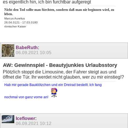
es eigentlich hin, ich bin furchtbar aufgeregt
Nicht den Tod sollte man fürchten, sondern daß man nie beginnen wird, zu
leben.
Marcus Aurelius
26.04.0121 - 17.03.0180
römischer Kaiser
BabeRuth
:
06.09.2021
10:05
AW: Gewinnspiel - Beautyjunkies Urlaubsstory
Plötzlich stoppt die Limousine, der Fahrer steigt aus und
öffnet die Tür. Ihr werdet nicht glauben, wer zu mir einstieg!?
Hab mir gerade Bauklötzchen und ein Dreirad bestellt. Ich fang
nochmal von ganz vorne an!
Iceflower
:
06.09.2021
10:12