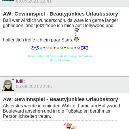
05.09.2021
22:41
AW: Gewinnspiel - Beautyjunkies Urlaubsstory
Bali war wirklich wunderschön, da wäre ich gerne länger
geblieben, aber jetzt freue ich mich auf Hollywood und
hoffentlich treffe ich ein paar Stars.
Ƹ̵̡Ӝ̵̨̄Ʒ
✿
♥
✿
✿
♥
✿
✿
♥
✿
✿
♥
✿
Ƹ̵̡Ӝ̵̨̄Ʒ
Unser Leben ist das Produkt unserer Gedanken
Marcus Aurelius
lulli
:
05.09.2021
22:45
AW: Gewinnspiel - Beautyjunkies Urlaubsstory
Als erstes werde ich mir den Walk of Fame am Hollywood
Boulevard ansehen und in die Fußstapfen berühmter
Persönlichkeiten treten.