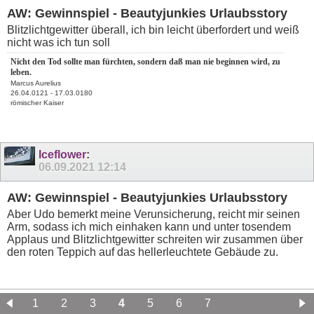
AW: Gewinnspiel - Beautyjunkies Urlaubsstory
Blitzlichtgewitter überall, ich bin leicht überfordert und weiß
nicht was ich tun soll
Nicht den Tod sollte man fürchten, sondern daß man nie beginnen wird, zu
leben.
Marcus Aurelius
26.04.0121 - 17.03.0180
römischer Kaiser
Iceflower
:
06.09.2021
12:14
AW: Gewinnspiel - Beautyjunkies Urlaubsstory
Aber Udo bemerkt meine Verunsicherung, reicht mir seinen
Arm, sodass ich mich einhaken kann und unter tosendem
Applaus und Blitzlichtgewitter schreiten wir zusammen über
den roten Teppich auf das hellerleuchtete Gebäude zu.
1
2
3
4
5
6
7