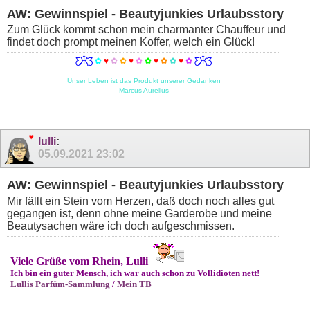
AW: Gewinnspiel - Beautyjunkies Urlaubsstory
Zum Glück kommt schon mein charmanter Chauffeur und
findet doch prompt meinen Koffer, welch ein Glück!
Ƹ̵̡Ӝ̵̨̄Ʒ
✿
♥
✿
✿
♥
✿
✿
♥
✿
✿
♥
✿
Ƹ̵̡Ӝ̵̨̄Ʒ
Unser Leben ist das Produkt unserer Gedanken
Marcus Aurelius
lulli
:
05.09.2021
23:02
AW: Gewinnspiel - Beautyjunkies Urlaubsstory
Mir fällt ein Stein vom Herzen, daß doch noch alles gut
gegangen ist, denn ohne meine Garderobe und meine
Beautysachen wäre ich doch aufgeschmissen.
Viele Grüße vom Rhein, Lulli
Ich bin ein guter Mensch, ich war auch schon zu Vollidioten nett!
Lullis Parfüm-Sammlung
/
Mein TB