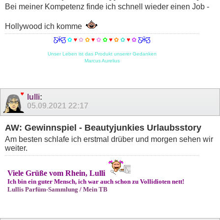
Bei meiner Kompetenz finde ich schnell wieder einen Job -
Hollywood ich komme
Ƹ̵̡Ӝ̵̨̄Ʒ
✿
♥
✿
✿
♥
✿
✿
♥
✿
✿
♥
✿
Ƹ̵̡Ӝ̵̨̄Ʒ
Unser Leben ist das Produkt unserer Gedanken
Marcus Aurelius
lulli
:
05.09.2021
22:17
AW: Gewinnspiel - Beautyjunkies Urlaubsstory
Am besten schlafe ich erstmal drüber und morgen sehen wir
weiter.
Viele Grüße vom Rhein, Lulli
Ich bin ein guter Mensch, ich war auch schon zu Vollidioten nett!
Lullis Parfüm-Sammlung
/
Mein TB