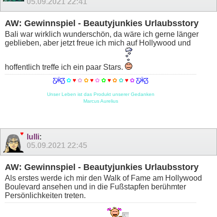
05.09.2021
22:41
AW: Gewinnspiel - Beautyjunkies Urlaubsstory
Bali war wirklich wunderschön, da wäre ich gerne länger
geblieben, aber jetzt freue ich mich auf Hollywood und
hoffentlich treffe ich ein paar Stars.
Ƹ̵̡Ӝ̵̨̄Ʒ
✿
♥
✿
✿
♥
✿
✿
♥
✿
✿
♥
✿
Ƹ̵̡Ӝ̵̨̄Ʒ
Unser Leben ist das Produkt unserer Gedanken
Marcus Aurelius
lulli
:
05.09.2021
22:45
AW: Gewinnspiel - Beautyjunkies Urlaubsstory
Als erstes werde ich mir den Walk of Fame am Hollywood
Boulevard ansehen und in die Fußstapfen berühmter
Persönlichkeiten treten.