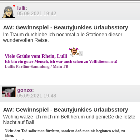
lulli
:
05.09.2021
19:42
AW: Gewinnspiel - Beautyjunkies Urlaubsstory
Im Traum durchlebe ich nochmal alle Stationen dieser
wundervollen Reise.
Viele Grüße vom Rhein, Lulli
Ich bin ein guter Mensch, ich war auch schon zu Vollidioten nett!
Lullis Parfüm-Sammlung
/
Mein TB
gonzo
:
05.09.2021
19:48
AW: Gewinnspiel - Beautyjunkies Urlaubsstory
Wohlig wälze ich mich im Bett herum und genieße die letzte
Nacht auf Bali.
Nicht den Tod sollte man fürchten, sondern daß man nie beginnen wird, zu
leben.