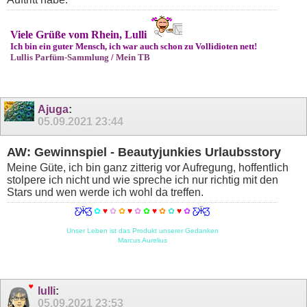
Viele Grüße vom Rhein, Lulli
Ich bin ein guter Mensch, ich war auch schon zu Vollidioten nett!
Lullis Parfüm-Sammlung
/
Mein TB
Ajuga
:
05.09.2021
23:44
AW: Gewinnspiel - Beautyjunkies Urlaubsstory
Meine Güte, ich bin ganz zitterig vor Aufregung, hoffentlich
stolpere ich nicht und wie spreche ich nur richtig mit den
Stars und wen werde ich wohl da treffen.
Ƹ̵̡Ӝ̵̨̄Ʒ
✿
♥
✿
✿
♥
✿
✿
♥
✿
✿
♥
✿
Ƹ̵̡Ӝ̵̨̄Ʒ
Unser Leben ist das Produkt unserer Gedanken
Marcus Aurelius
lulli
:
05.09.2021
23:53