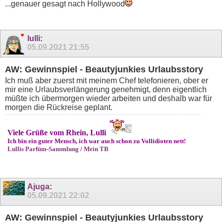
...genauer gesagt nach Hollywood
lulli
:
05.09.2021
21:55
AW: Gewinnspiel - Beautyjunkies Urlaubsstory
Ich muß aber zuerst mit meinem Chef telefonieren, ober er
mir eine Urlaubsverlängerung genehmigt, denn eigentlich
müßte ich übermorgen wieder arbeiten und deshalb war für
morgen die Rückreise geplant.
Viele Grüße vom Rhein, Lulli
Ich bin ein guter Mensch, ich war auch schon zu Vollidioten nett!
Lullis Parfüm-Sammlung
/
Mein TB
Ajuga
:
05.09.2021
22:02
AW: Gewinnspiel - Beautyjunkies Urlaubsstory