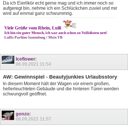
Da ich Eierlikör echt gerne mag und ich immer noch so
aufgeregt bin, nehme ich ein Schlückchen zuviel und mir
wird auf einmal ganz schwummrig.
Viele Grüße vom Rhein, Lulli
Ich bin ein guter Mensch, ich war auch schon zu Vollidioten nett!
Lullis Parfüm-Sammlung
/
Mein TB
Iceflower
:
06.09.2021
11:54
AW: Gewinnspiel - Beautyjunkies Urlaubsstory
In diesem Moment hält der Wagen vor einem großen,
hellerleuchteten Gebäude und die hinteren Türen werden
schwungvoll geöffnet.
gonzo
:
06.09.2021
11:57