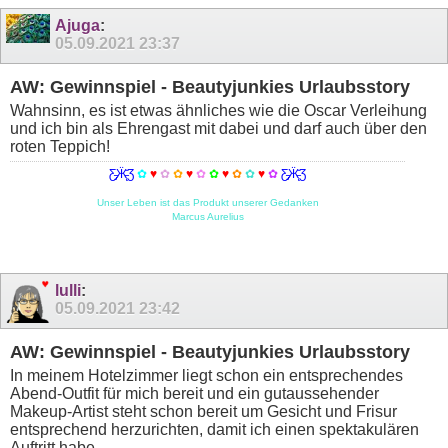
Ajuga
:
05.09.2021
23:37
AW: Gewinnspiel - Beautyjunkies Urlaubsstory
Wahnsinn, es ist etwas ähnliches wie die Oscar Verleihung
und ich bin als Ehrengast mit dabei und darf auch über den
roten Teppich!
Ƹ̵̡Ӝ̵̨̄Ʒ
✿
♥
✿
✿
♥
✿
✿
♥
✿
✿
♥
✿
Ƹ̵̡Ӝ̵̨̄Ʒ
Unser Leben ist das Produkt unserer Gedanken
Marcus Aurelius
lulli
:
05.09.2021
23:42
AW: Gewinnspiel - Beautyjunkies Urlaubsstory
In meinem Hotelzimmer liegt schon ein entsprechendes
Abend-Outfit für mich bereit und ein gutaussehender
Makeup-Artist steht schon bereit um Gesicht und Frisur
entsprechend herzurichten, damit ich einen spektakulären
Auftritt habe.