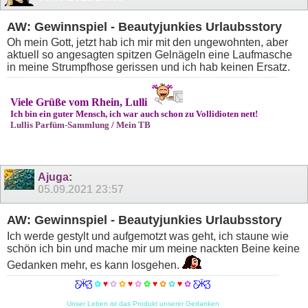
AW: Gewinnspiel - Beautyjunkies Urlaubsstory
Oh mein Gott, jetzt hab ich mir mit den ungewohnten, aber
aktuell so angesagten spitzen Gelnägeln eine Laufmasche
in meine Strumpfhose gerissen und ich hab keinen Ersatz.
Viele Grüße vom Rhein, Lulli
Ich bin ein guter Mensch, ich war auch schon zu Vollidioten nett!
Lullis Parfüm-Sammlung
/
Mein TB
Ajuga
:
05.09.2021
23:57
AW: Gewinnspiel - Beautyjunkies Urlaubsstory
Ich werde gestylt und aufgemotzt was geht, ich staune wie
schön ich bin und mache mir um meine nackten Beine keine
Gedanken mehr, es kann losgehen.
Ƹ̵̡Ӝ̵̨̄Ʒ
✿
♥
✿
✿
♥
✿
✿
♥
✿
✿
♥
✿
Ƹ̵̡Ӝ̵̨̄Ʒ
Unser Leben ist das Produkt unserer Gedanken