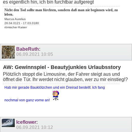
es eigentlich hin, ich bin furchtbar aufgeregt
Nicht den Tod sollte man fürchten, sondern daß man nie beginnen wird, zu
leben.
Marcus Aurelius
26.04.0121 - 17.03.0180
römischer Kaiser
BabeRuth
:
06.09.2021
10:05
AW: Gewinnspiel - Beautyjunkies Urlaubsstory
Plötzlich stoppt die Limousine, der Fahrer steigt aus und
öffnet die Tür. Ihr werdet nicht glauben, wer zu mir einstieg!?
Hab mir gerade Bauklötzchen und ein Dreirad bestellt. Ich fang
nochmal von ganz vorne an!
Iceflower
:
06.09.2021
10:12