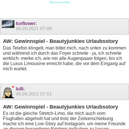
Marcus Aurelius
Iceflower
:
06.09.2021
07:08
AW: Gewinnspiel - Beautyjunkies Urlaubsstory
Das Telefon klingelt, man bittet mich, nach unten zu kommen
und während ich durch das Foyer schreite - ja, ich schreite
wirklich- merke ich, wie mir alle Augenpaare folgen, bis ich
die Luxus Limousine erreicht habe, die vor dem Eingang auf
mich wartet.
lulli
:
06.09.2021
07:51
AW: Gewinnspiel - Beautyjunkies Urlaubsstory
Es ist die gleiche Stretch-Limo, die mich auch vom
Flughafen abgeholt hat und trotz der Zeitverschiebung
mache ich eine Live-Story auf Instagram, um meine Freunde
an diesem besonderen Erlebnis teilhaben zu lassen.