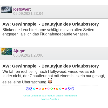
Iceflower
:
05.09.2021
23:04
AW: Gewinnspiel - Beautyjunkies Urlaubsstory
Blinkende Leuchtreklame schlägt mir von allen Seiten
entgegen, als ich das Flughafengebäude verlasse.
Ajuga
:
05.09.2021
23:06
AW: Gewinnspiel - Beautyjunkies Urlaubsstory
Wir fahren recht eilig nach Hollywood, wieso weiss ich
leider nicht, der Chauffeur hat mit einem blinzeln nur gesagt,
es sei eine Überraschung.
Ƹ̵̡Ӝ̵̨̄Ʒ
✿
♥
✿
✿
♥
✿
✿
♥
✿
✿
♥
✿
Ƹ̵̡Ӝ̵̨̄Ʒ
Unser Leben ist das Produkt unserer Gedanken
Marcus Aurelius