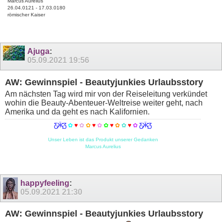
Marcus Aurelius
26.04.0121 - 17.03.0180
römischer Kaiser
Ajuga
:
05.09.2021
19:56
AW: Gewinnspiel - Beautyjunkies Urlaubsstory
Am nächsten Tag wird mir von der Reiseleitung verkündet
wohin die Beauty-Abenteuer-Weltreise weiter geht, nach
Amerika und da geht es nach Kalifornien.
Ƹ̵̡Ӝ̵̨̄Ʒ
✿
♥
✿
✿
♥
✿
✿
♥
✿
✿
♥
✿
Ƹ̵̡Ӝ̵̨̄Ʒ
Unser Leben ist das Produkt unserer Gedanken
Marcus Aurelius
happyfeeling
:
05.09.2021
21:30
AW: Gewinnspiel - Beautyjunkies Urlaubsstory