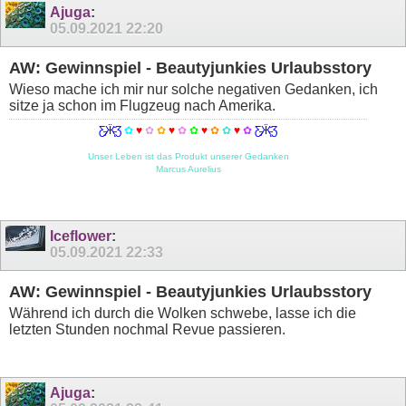
Ajuga
:
05.09.2021
22:20
AW: Gewinnspiel - Beautyjunkies Urlaubsstory
Wieso mache ich mir nur solche negativen Gedanken, ich
sitze ja schon im Flugzeug nach Amerika.
Ƹ̵̡Ӝ̵̨̄Ʒ
✿
♥
✿
✿
♥
✿
✿
♥
✿
✿
♥
✿
Ƹ̵̡Ӝ̵̨̄Ʒ
Unser Leben ist das Produkt unserer Gedanken
Marcus Aurelius
Iceflower
:
05.09.2021
22:33
AW: Gewinnspiel - Beautyjunkies Urlaubsstory
Während ich durch die Wolken schwebe, lasse ich die
letzten Stunden nochmal Revue passieren.
Ajuga
: