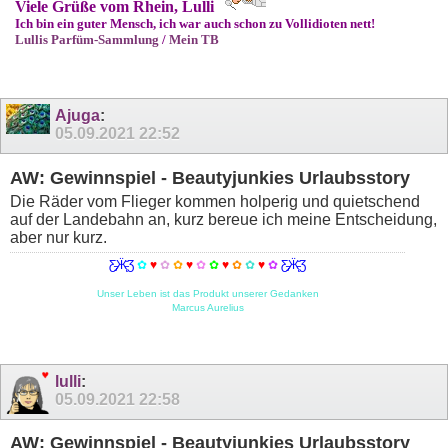
Viele Grüße vom Rhein, Lulli
Ich bin ein guter Mensch, ich war auch schon zu Vollidioten nett!
Lullis Parfüm-Sammlung
/
Mein TB
Ajuga
:
05.09.2021
22:52
AW: Gewinnspiel - Beautyjunkies Urlaubsstory
Die Räder vom Flieger kommen holperig und quietschend
auf der Landebahn an, kurz bereue ich meine Entscheidung,
aber nur kurz.
Ƹ̵̡Ӝ̵̨̄Ʒ
✿
♥
✿
✿
♥
✿
✿
♥
✿
✿
♥
✿
Ƹ̵̡Ӝ̵̨̄Ʒ
Unser Leben ist das Produkt unserer Gedanken
Marcus Aurelius
lulli
:
05.09.2021
22:58
AW: Gewinnspiel - Beautyjunkies Urlaubsstory