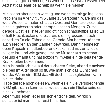
sind, als täglich Unmengen Gemüse und Obst zu essen. Der
Arzt hat das eher belächelt: na wenn sie meinen.
Mir ist das aber schon wichtig und wenn es mir gelingt, das
Problem im Alter vllt um 5 Jahre zu verzögern, wäre mir das
wert. Wobei ich natürlich auch Obst und Gemüse esse, aber
nicht in grösseren oder therapeutischen Mengen. Zumal
gerade Obst, es ist teuer und oft noch schadstoffbelastet. Es
erhält Fruchtzucker und Säuren, die in grösseren auch
schädlich für die Zähne sind. Gerade Blaubeeren können
auch Flecken an den Zähnen bewirken. Dann nehme ich
eben Kapseln mit Blaubeerenextrakt mit drin, zumal das
billiger ist. Und wie gesagt, meine Mutter hat sich schon
gesund ernährt und hat trotzdem im Alter einige belastende
Krankheiten bekommen.
Man ist natürlich nie auf der sicheren Seite, aber die meisten
bleiben im Alter nicht so fit, wie man sich das wünschen
würde. Wenn ein NEM das vllt doch mit ausgleichen kann
bin ich dabei.
Habe gerade noch gelesen, wenn es ein vielversprechende
NEM gibt, dann kann es teilweise auch ein Risiko sein, es
nicht zu nehmen.
Aber muss eben jeder für sich entscheiden. Wirklich
schlauer ist man immer erst hinterher.