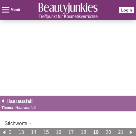
Menü
Login
Haarausfall
Thema:
Haarausfall
Stichworte:
-
12
13
14
15
16
17
18
19
20
21