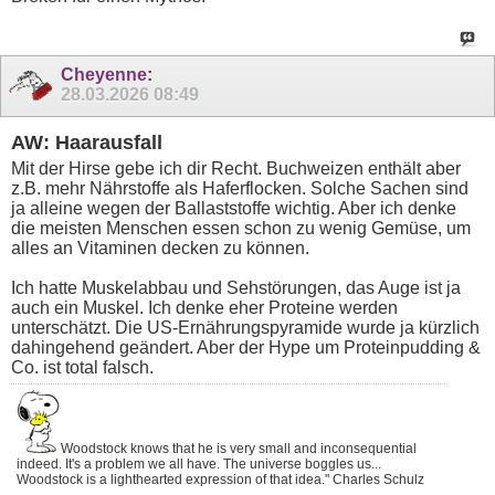
Cheyenne
:
28.03.2026
08:49
AW: Haarausfall
Mit der Hirse gebe ich dir Recht. Buchweizen enthält aber
z.B. mehr Nährstoffe als Haferflocken. Solche Sachen sind
ja alleine wegen der Ballaststoffe wichtig. Aber ich denke
die meisten Menschen essen schon zu wenig Gemüse, um
alles an Vitaminen decken zu können.
Ich hatte Muskelabbau und Sehstörungen, das Auge ist ja
auch ein Muskel. Ich denke eher Proteine werden
unterschätzt. Die US-Ernährungspyramide wurde ja kürzlich
dahingehend geändert. Aber der Hype um Proteinpudding &
Co. ist total falsch.
Woodstock knows that he is very small and inconsequential
indeed. It's a problem we all have. The universe boggles us...
Woodstock is a lighthearted expression of that idea." Charles Schulz