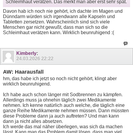
Schleimhaut verätzen. Das merkt man aber erst sehr spät.
Davon hab ich noch nie gehört, ich dachte im Magen und
Dünndarm würden sich irgendwann alle Kapseln und
Tabletten zersetzen. Wahrscheinlich sind sich viele
Menschen gar nicht gewußt, dass man sich so die
Schleimhaut verätzen kann. Wirklich beunruhigend :(
Kimberly
:
24.03.2026
22:22
AW: Haarausfall
hm, das habe ich jetzt so noch nicht gehört, klingt aber
wirklich beunruhigend.
Ich habe auch schon länger mit Sodbrennen zu kämpfen.
Allerdings muss ja ohnehin täglich zwei Medikamente
nehmen. Ich kenne natürlich auch welche, die täglich eine
ganze Reihe Medikamente nehmen müssen. Dann müssten
diese Probleme dann ja auch auftreten? Und man kann
dann ja nicht alles absetzen.
Ich werde das mal näher überlegen, was sich da machen
lässt. Kann man das Problem damit lösen, dass man viel