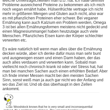
welche Unverträglichkeiten man u.U. hat. Ich hatte definitiv
Probleme ausreichend Proteine zu bekommen als ich mich
noch vegan ernährt habe. Hülsenfrüchte vertrage ich nicht
mehr in grõßeren Mengen und Gluten auch nicht, also war
es mit pflanzlichen Proteinen eher schwer. Bei veganer
Ernährung kann auch Kalzium ein Problem werden, Omega
3 ist bei allen Ernährungsformen meistens nicht gedeckt und
einen Magnesiummangel haben heutzutage auch viele
Menschen. Pflanzliches Eisen kann der Körper schlechter
verwerten etc.
Es wäre natürlich toll wenn man alles über die Ernährung
decken würde, aber ich denke dafür muss man sehr bunt
und ausgewogen essen und einen Darm haben, der das
auch alles verdauen und verwerten kann. Sobald man
vielleicht noch chronisch krank ist oder viel Stress hat, hat
man bei manchen Sachen auch einen erhöhten Bedarf. Aber
ich finde immer Messen macht bei den meisten Sachen
Sinn, sonst weiß man ja auch gar nicht wo der Anfang und
wo das Ziel ist. Und ob das überhaupt in den Zellen
ankommt.
Woodstock knows that he is very small and inconsequential