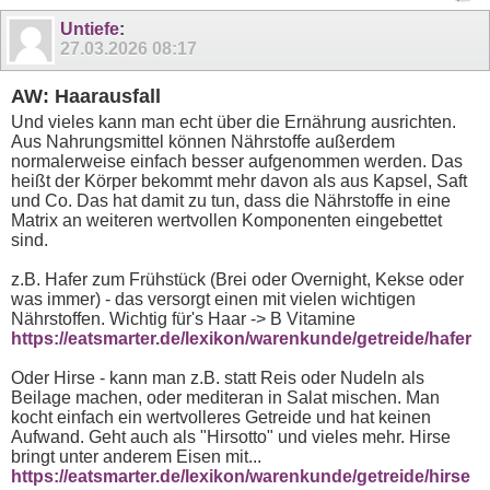
Untiefe
:
27.03.2026
08:17
AW: Haarausfall
Und vieles kann man echt über die Ernährung ausrichten.
Aus Nahrungsmittel können Nährstoffe außerdem
normalerweise einfach besser aufgenommen werden. Das
heißt der Körper bekommt mehr davon als aus Kapsel, Saft
und Co. Das hat damit zu tun, dass die Nährstoffe in eine
Matrix an weiteren wertvollen Komponenten eingebettet
sind.
z.B. Hafer zum Frühstück (Brei oder Overnight, Kekse oder
was immer) - das versorgt einen mit vielen wichtigen
Nährstoffen. Wichtig für's Haar -> B Vitamine
https://eatsmarter.de/lexikon/warenkunde/getreide/hafer
Oder Hirse - kann man z.B. statt Reis oder Nudeln als
Beilage machen, oder mediteran in Salat mischen. Man
kocht einfach ein wertvolleres Getreide und hat keinen
Aufwand. Geht auch als "Hirsotto" und vieles mehr. Hirse
bringt unter anderem Eisen mit...
https://eatsmarter.de/lexikon/warenkunde/getreide/hirse