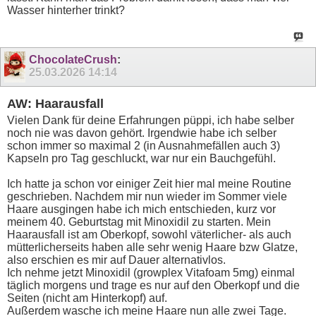
Wasser hinterher trinkt?
ChocolateCrush
:
25.03.2026
14:14
AW: Haarausfall
Vielen Dank für deine Erfahrungen püppi, ich habe selber
noch nie was davon gehört. Irgendwie habe ich selber
schon immer so maximal 2 (in Ausnahmefällen auch 3)
Kapseln pro Tag geschluckt, war nur ein Bauchgefühl.
Ich hatte ja schon vor einiger Zeit hier mal meine Routine
geschrieben. Nachdem mir nun wieder im Sommer viele
Haare ausgingen habe ich mich entschieden, kurz vor
meinem 40. Geburtstag mit Minoxidil zu starten. Mein
Haarausfall ist am Oberkopf, sowohl väterlicher- als auch
mütterlicherseits haben alle sehr wenig Haare bzw Glatze,
also erschien es mir auf Dauer alternativlos.
Ich nehme jetzt Minoxidil (growplex Vitafoam 5mg) einmal
täglich morgens und trage es nur auf den Oberkopf und die
Seiten (nicht am Hinterkopf) auf.
Außerdem wasche ich meine Haare nun alle zwei Tage.