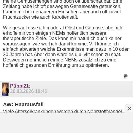
meine Gemüsemengen sind doch oft überschaubar. Eine
Zeitlang habe ich oft deswegen Gemüsesäfte getrunken,
haben mir bei genauerem Hinsehen aber auch oft zuviel
Fruchtzucker wie auch Karottensaft.
Wie gesagt esse ich moderat Obst und Gemüse, aber ich
erhoffe mir von einigen NEMs hoffentlich bessere
therapeutische Ziele. Das kann mir natürlich auch keiner
voraussagen, wie weit ich damit komme. Vllt könnte ich
einfach abwarten welche Erkenntnisse man dazu in 10 oder
20 Jahren hat. Aber dann wäre es u.u. vllt schon zu spät.
Deswegen nehme ich einige NEMs zusätzlich zu einer
hoffentlich gesunden Ernährung um zu optimieren.
Püppi21
:
30.03.2026
18:46
AW: Haarausfall
Viele Alterserkrankungen werden durch Nährstoffmängel
verursacht. Alzheimer laut neuen Studien durch
Lithiummangel im Trinkwasser, in Regionen wo Lithium im
Wasser wenig enthalten ist, sind viele Alzheimerfälle.
Und Rheuma durch Vitamin D Mangel, und die ganzen