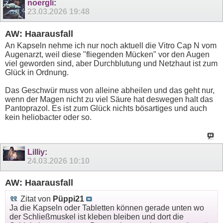
noergli
:
23.03.2026
19:48
AW: Haarausfall
An Kapseln nehme ich nur noch aktuell die Vitro Cap N vom
Augenarzt, weil diese "fliegenden Mücken" vor den Augen
viel geworden sind, aber Durchblutung und Netzhaut ist zum
Glück in Ordnung.
Das Geschwür muss von alleine abheilen und das geht nur,
wenn der Magen nicht zu viel Säure hat deswegen halt das
Pantoprazol. Es ist zum Glück nichts bösartiges und auch
kein heliobacter oder so.
Lilliy
:
24.03.2026
10:10
AW: Haarausfall
Zitat von
Püppi21
Ja die Kapseln oder Tabletten können gerade unten wo
der Schließmuskel ist kleben bleiben und dort die