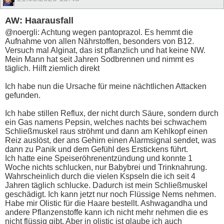
AW: Haarausfall
@noergli: Achtung wegen pantoprazol. Es hemmt die
Aufnahme von allen Nährstoffen, besonders von B12.
Versuch mal Alginat, das ist pflanzlich und hat keine NW.
Mein Mann hat seit Jahren Sodbrennen und nimmt es
täglich. Hilft ziemlich direkt
Ich habe nun die Ursache für meine nächtlichen Attacken
gefunden.
Ich habe stillen Reflux, der nicht durch Säure, sondern durch
ein Gas namens Pepsin, welches nachts bei schwachem
Schließmuskel raus ströhmt und dann am Kehlkopf einen
Reiz auslöst, der ans Gehirn einen Alarmsignal sendet, was
dann zu Panik und dem Gefühl des Erstickens führt.
Ich hatte eine Speiseröhrenentzündung und konnte 1
Woche nichts schlucken, nur Babybrei und Trinknahrung.
Wahrscheinlich durch die vielen Kspseln die ich seit 4
Jahren täglich schlucke. Dadurch ist mein Schließmuskel
geschädigt. Ich kann jetzt nur noch Flüssige Nems nehmen.
Habe mir Olistic für die Haare bestellt. Ashwagandha und
andere Pflanzenstoffe kann ich nicht mehr nehmen die es
nicht flüssig gibt. Aber in olistic ist glaube ich auch