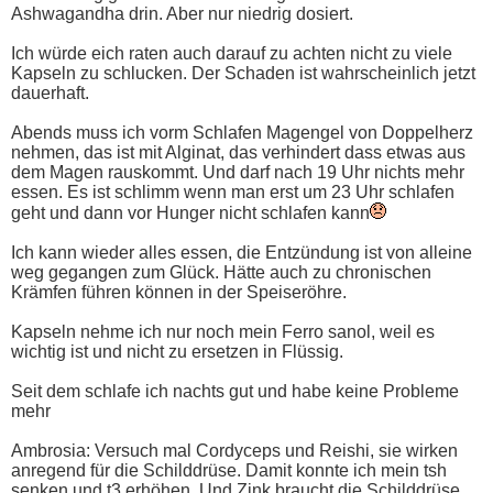
Ashwagandha drin. Aber nur niedrig dosiert.
Ich würde eich raten auch darauf zu achten nicht zu viele
Kapseln zu schlucken. Der Schaden ist wahrscheinlich jetzt
dauerhaft.
Abends muss ich vorm Schlafen Magengel von Doppelherz
nehmen, das ist mit Alginat, das verhindert dass etwas aus
dem Magen rauskommt. Und darf nach 19 Uhr nichts mehr
essen. Es ist schlimm wenn man erst um 23 Uhr schlafen
geht und dann vor Hunger nicht schlafen kann
Ich kann wieder alles essen, die Entzündung ist von alleine
weg gegangen zum Glück. Hätte auch zu chronischen
Krämfen führen können in der Speiseröhre.
Kapseln nehme ich nur noch mein Ferro sanol, weil es
wichtig ist und nicht zu ersetzen in Flüssig.
Seit dem schlafe ich nachts gut und habe keine Probleme
mehr
Ambrosia: Versuch mal Cordyceps und Reishi, sie wirken
anregend für die Schilddrüse. Damit konnte ich mein tsh
senken und t3 erhöhen. Und Zink braucht die Schilddrüse