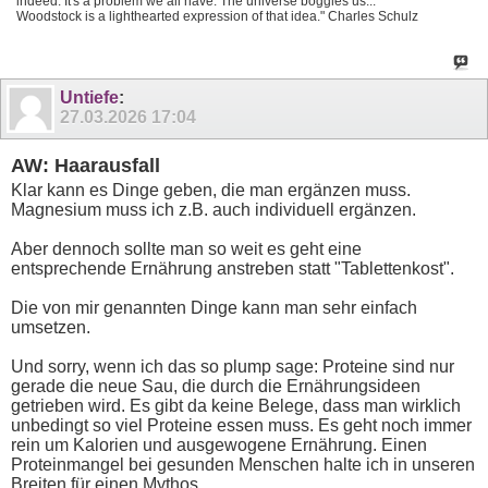
indeed. It's a problem we all have. The universe boggles us...
Woodstock is a lighthearted expression of that idea." Charles Schulz
Untiefe
:
27.03.2026
17:04
AW: Haarausfall
Klar kann es Dinge geben, die man ergänzen muss.
Magnesium muss ich z.B. auch individuell ergänzen.
Aber dennoch sollte man so weit es geht eine
entsprechende Ernährung anstreben statt "Tablettenkost".
Die von mir genannten Dinge kann man sehr einfach
umsetzen.
Und sorry, wenn ich das so plump sage: Proteine sind nur
gerade die neue Sau, die durch die Ernährungsideen
getrieben wird. Es gibt da keine Belege, dass man wirklich
unbedingt so viel Proteine essen muss. Es geht noch immer
rein um Kalorien und ausgewogene Ernährung. Einen
Proteinmangel bei gesunden Menschen halte ich in unseren
Breiten für einen Mythos.