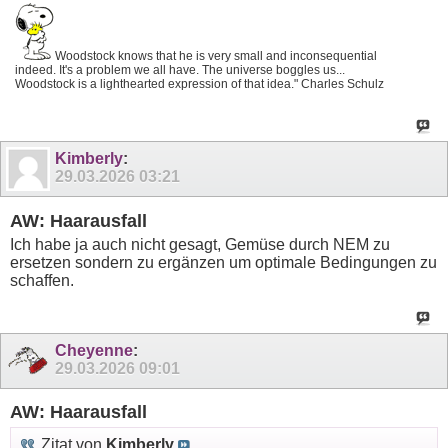
Woodstock knows that he is very small and inconsequential
indeed. It's a problem we all have. The universe boggles us...
Woodstock is a lighthearted expression of that idea." Charles Schulz
Kimberly
:
29.03.2026
03:21
AW: Haarausfall
Ich habe ja auch nicht gesagt, Gemüse durch NEM zu
ersetzen sondern zu ergänzen um optimale Bedingungen zu
schaffen.
Cheyenne
:
29.03.2026
09:01
AW: Haarausfall
Zitat von
Kimberly