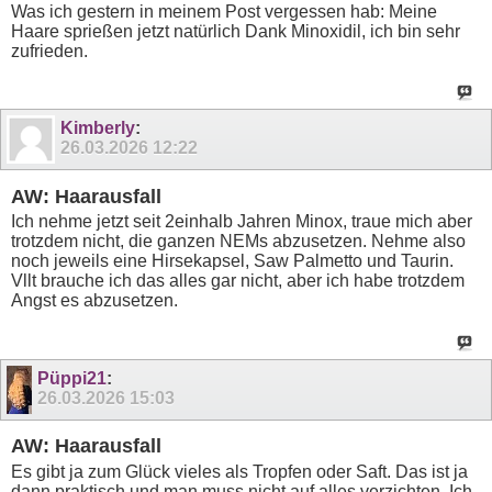
Was ich gestern in meinem Post vergessen hab: Meine
Haare sprießen jetzt natürlich Dank Minoxidil, ich bin sehr
zufrieden.
Kimberly
:
26.03.2026
12:22
AW: Haarausfall
Ich nehme jetzt seit 2einhalb Jahren Minox, traue mich aber
trotzdem nicht, die ganzen NEMs abzusetzen. Nehme also
noch jeweils eine Hirsekapsel, Saw Palmetto und Taurin.
Vllt brauche ich das alles gar nicht, aber ich habe trotzdem
Angst es abzusetzen.
Püppi21
:
26.03.2026
15:03
AW: Haarausfall
Es gibt ja zum Glück vieles als Tropfen oder Saft. Das ist ja
dann praktisch und man muss nicht auf alles verzichten. Ich