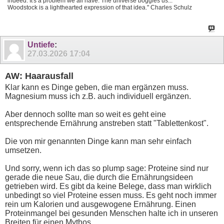
indeed. It's a problem we all have. The universe boggles us...
Woodstock is a lighthearted expression of that idea." Charles Schulz
Untiefe
:
27.03.2026
17:04
AW: Haarausfall
Klar kann es Dinge geben, die man ergänzen muss.
Magnesium muss ich z.B. auch individuell ergänzen.
Aber dennoch sollte man so weit es geht eine
entsprechende Ernährung anstreben statt "Tablettenkost".
Die von mir genannten Dinge kann man sehr einfach
umsetzen.
Und sorry, wenn ich das so plump sage: Proteine sind nur
gerade die neue Sau, die durch die Ernährungsideen
getrieben wird. Es gibt da keine Belege, dass man wirklich
unbedingt so viel Proteine essen muss. Es geht noch immer
rein um Kalorien und ausgewogene Ernährung. Einen
Proteinmangel bei gesunden Menschen halte ich in unseren
Breiten für einen Mythos.