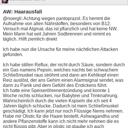
AW: Haarausfall
@noergli: Achtung wegen pantoprazol. Es hemmt die
Aufnahme von allen Nährstoffen, besonders von B12.
Versuch mal Alginat, das ist pflanzlich und hat keine NW.
Mein Mann hat seit Jahren Sodbrennen und nimmt es
täglich. Hilft ziemlich direkt
Ich habe nun die Ursache für meine nächtlichen Attacken
gefunden.
Ich habe stillen Reflux, der nicht durch Säure, sondern durch
ein Gas namens Pepsin, welches nachts bei schwachem
Schließmuskel raus ströhmt und dann am Kehlkopf einen
Reiz auslöst, der ans Gehirn einen Alarmsignal sendet, was
dann zu Panik und dem Gefühl des Erstickens führt.
Ich hatte eine Speiseröhrenentzündung und konnte 1
Woche nichts schlucken, nur Babybrei und Trinknahrung.
Wahrscheinlich durch die vielen Kspseln die ich seit 4
Jahren täglich schlucke. Dadurch ist mein Schließmuskel
geschädigt. Ich kann jetzt nur noch Flüssige Nems nehmen.
Habe mir Olistic für die Haare bestellt. Ashwagandha und
andere Pflanzenstoffe kann ich nicht mehr nehmen die es
nicht flüssig gibt. Aber in olistic ist glaube ich auch