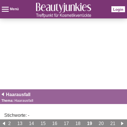
Menü
Login
Haarausfall
Thema:
Haarausfall
Stichworte:
-
12
13
14
15
16
17
18
19
20
21