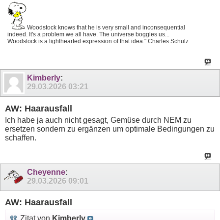
Woodstock knows that he is very small and inconsequential
indeed. It's a problem we all have. The universe boggles us...
Woodstock is a lighthearted expression of that idea." Charles Schulz
Kimberly
:
29.03.2026
03:21
AW: Haarausfall
Ich habe ja auch nicht gesagt, Gemüse durch NEM zu
ersetzen sondern zu ergänzen um optimale Bedingungen zu
schaffen.
Cheyenne
:
29.03.2026
09:01
AW: Haarausfall
Zitat von
Kimberly