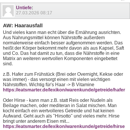
Untiefe
:
27.03.2026
08:17
AW: Haarausfall
Und vieles kann man echt über die Ernährung ausrichten.
Aus Nahrungsmittel können Nährstoffe außerdem
normalerweise einfach besser aufgenommen werden. Das
heißt der Körper bekommt mehr davon als aus Kapsel, Saft
und Co. Das hat damit zu tun, dass die Nährstoffe in eine
Matrix an weiteren wertvollen Komponenten eingebettet
sind.
z.B. Hafer zum Frühstück (Brei oder Overnight, Kekse oder
was immer) - das versorgt einen mit vielen wichtigen
Nährstoffen. Wichtig für's Haar -> B Vitamine
https://eatsmarter.de/lexikon/warenkunde/getreide/hafer
Oder Hirse - kann man z.B. statt Reis oder Nudeln als
Beilage machen, oder mediteran in Salat mischen. Man
kocht einfach ein wertvolleres Getreide und hat keinen
Aufwand. Geht auch als "Hirsotto" und vieles mehr. Hirse
bringt unter anderem Eisen mit...
https://eatsmarter.de/lexikon/warenkunde/getreide/hirse