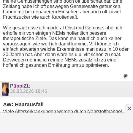
meine Gemüsemengen sind doch oft überschaubar. Eine
Zeitlang habe ich oft deswegen Gemüsesäfte getrunken,
haben mir bei genauerem Hinsehen aber auch oft zuviel
Fruchtzucker wie auch Karottensaft.
Wie gesagt esse ich moderat Obst und Gemüse, aber ich
erhoffe mir von einigen NEMs hoffentlich bessere
therapeutische Ziele. Das kann mir natürlich auch keiner
voraussagen, wie weit ich damit komme. Vllt könnte ich
einfach abwarten welche Erkenntnisse man dazu in 10 oder
20 Jahren hat. Aber dann wäre es u.u. vllt schon zu spät.
Deswegen nehme ich einige NEMs zusätzlich zu einer
hoffentlich gesunden Ernährung um zu optimieren.
Püppi21
:
30.03.2026
18:46
AW: Haarausfall
Viele Alterserkrankungen werden durch Nährstoffmängel
verursacht. Alzheimer laut neuen Studien durch
Lithiummangel im Trinkwasser, in Regionen wo Lithium im
Wasser wenig enthalten ist, sind viele Alzheimerfälle.
Und Rheuma durch Vitamin D Mangel, und die ganzen