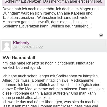
Schleimhaut verätzen. Das merkt man aber erst sehr spät.
Davon hab ich noch nie gehört, ich dachte im Magen und
Dünndarm würden sich irgendwann alle Kapseln und
Tabletten zersetzen. Wahrscheinlich sind sich viele
Menschen gar nicht gewußt, dass man sich so die
Schleimhaut verätzen kann. Wirklich beunruhigend :(
Kimberly
:
24.03.2026
22:22
AW: Haarausfall
hm, das habe ich jetzt so noch nicht gehört, klingt aber
wirklich beunruhigend.
Ich habe auch schon länger mit Sodbrennen zu kämpfen.
Allerdings muss ja ohnehin täglich zwei Medikamente
nehmen. Ich kenne natürlich auch welche, die täglich eine
ganze Reihe Medikamente nehmen müssen. Dann müssten
diese Probleme dann ja auch auftreten? Und man kann
dann ja nicht alles absetzen.
Ich werde das mal näher überlegen, was sich da machen
lässt. Kann man das Problem damit lösen, dass man viel