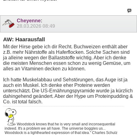
Cheyenne
:
28.03.2026
08:49
AW: Haarausfall
Mit der Hirse gebe ich dir Recht. Buchweizen enthält aber
z.B. mehr Nährstoffe als Haferflocken. Solche Sachen sind
ja alleine wegen der Ballaststoffe wichtig. Aber ich denke
die meisten Menschen essen schon zu wenig Gemüse, um
alles an Vitaminen decken zu können.
Ich hatte Muskelabbau und Sehstörungen, das Auge ist ja
auch ein Muskel. Ich denke eher Proteine werden
unterschätzt. Die US-Ernährungspyramide wurde ja kürzlich
dahingehend geändert. Aber der Hype um Proteinpudding &
Co. ist total falsch.
Woodstock knows that he is very small and inconsequential
indeed. It's a problem we all have. The universe boggles us...
Woodstock is a lighthearted expression of that idea." Charles Schulz