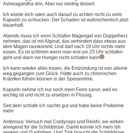
Ashwagandha drin. Aber nur niedrig dosiert.
Ich würde eich raten auch darauf zu achten nicht zu viele
Kapseln zu schlucken. Der Schaden ist wahrscheinlich jetzt
dauerhaft.
Abends muss ich vorm Schlafen Magengel von Doppelherz
nehmen, das ist mit Alginat, das verhindert dass etwas aus
dem Magen rauskommt. Und darf nach 19 Uhr nichts mehr
essen. Es ist schlimm wenn man erst um 23 Uhr schlafen
geht und dann vor Hunger nicht schlafen kann
Ich kann wieder alles essen, die Entzündung ist von alleine
weg gegangen zum Glück. Hätte auch zu chronischen
Krämfen führen können in der Speiseröhre.
Kapseln nehme ich nur noch mein Ferro sanol, weil es
wichtig ist und nicht zu ersetzen in Flüssig.
Seit dem schlafe ich nachts gut und habe keine Probleme
mehr
Ambrosia: Versuch mal Cordyceps und Reishi, sie wirken
anregend für die Schilddrüse. Damit konnte ich mein tsh
senken und t3 erhöhen. Und Zink braucht die Schilddrüse