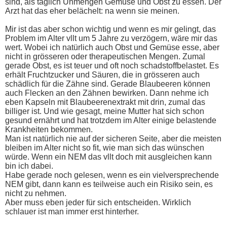
sind, als täglich Unmengen Gemüse und Obst zu essen. Der
Arzt hat das eher belächelt: na wenn sie meinen.
Mir ist das aber schon wichtig und wenn es mir gelingt, das
Problem im Alter vllt um 5 Jahre zu verzögern, wäre mir das
wert. Wobei ich natürlich auch Obst und Gemüse esse, aber
nicht in grösseren oder therapeutischen Mengen. Zumal
gerade Obst, es ist teuer und oft noch schadstoffbelastet. Es
erhält Fruchtzucker und Säuren, die in grösseren auch
schädlich für die Zähne sind. Gerade Blaubeeren können
auch Flecken an den Zähnen bewirken. Dann nehme ich
eben Kapseln mit Blaubeerenextrakt mit drin, zumal das
billiger ist. Und wie gesagt, meine Mutter hat sich schon
gesund ernährt und hat trotzdem im Alter einige belastende
Krankheiten bekommen.
Man ist natürlich nie auf der sicheren Seite, aber die meisten
bleiben im Alter nicht so fit, wie man sich das wünschen
würde. Wenn ein NEM das vllt doch mit ausgleichen kann
bin ich dabei.
Habe gerade noch gelesen, wenn es ein vielversprechende
NEM gibt, dann kann es teilweise auch ein Risiko sein, es
nicht zu nehmen.
Aber muss eben jeder für sich entscheiden. Wirklich
schlauer ist man immer erst hinterher.