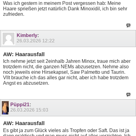
Was ich gestern in meinem Post vergessen hab: Meine
Haare sprießen jetzt natürlich Dank Minoxidil, ich bin sehr
zufrieden.
Kimberly
:
26.03.2026
12:22
AW: Haarausfall
Ich nehme jetzt seit 2einhalb Jahren Minox, traue mich aber
trotzdem nicht, die ganzen NEMs abzusetzen. Nehme also
noch jeweils eine Hirsekapsel, Saw Palmetto und Taurin.
Vllt brauche ich das alles gar nicht, aber ich habe trotzdem
Angst es abzusetzen.
Püppi21
:
26.03.2026
15:03
AW: Haarausfall
Es gibt ja zum Glück vieles als Tropfen oder Saft. Das ist ja
dann praktisch und man muss nicht auf alles verzichten. Ich