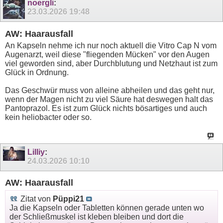
noergli
:
23.03.2026
19:48
AW: Haarausfall
An Kapseln nehme ich nur noch aktuell die Vitro Cap N vom
Augenarzt, weil diese "fliegenden Mücken" vor den Augen
viel geworden sind, aber Durchblutung und Netzhaut ist zum
Glück in Ordnung.
Das Geschwür muss von alleine abheilen und das geht nur,
wenn der Magen nicht zu viel Säure hat deswegen halt das
Pantoprazol. Es ist zum Glück nichts bösartiges und auch
kein heliobacter oder so.
Lilliy
:
24.03.2026
10:10
AW: Haarausfall
Zitat von
Püppi21
Ja die Kapseln oder Tabletten können gerade unten wo
der Schließmuskel ist kleben bleiben und dort die