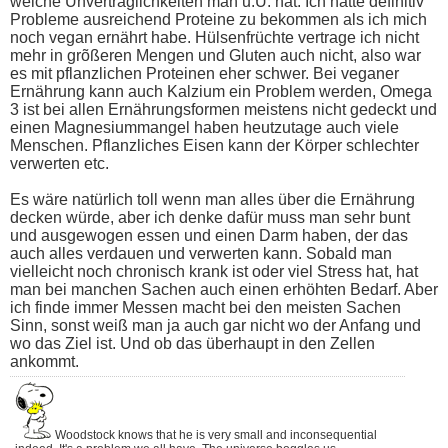
welche Unverträglichkeiten man u.U. hat. Ich hatte definitiv
Probleme ausreichend Proteine zu bekommen als ich mich
noch vegan ernährt habe. Hülsenfrüchte vertrage ich nicht
mehr in grõßeren Mengen und Gluten auch nicht, also war
es mit pflanzlichen Proteinen eher schwer. Bei veganer
Ernährung kann auch Kalzium ein Problem werden, Omega
3 ist bei allen Ernährungsformen meistens nicht gedeckt und
einen Magnesiummangel haben heutzutage auch viele
Menschen. Pflanzliches Eisen kann der Körper schlechter
verwerten etc.
Es wäre natürlich toll wenn man alles über die Ernährung
decken würde, aber ich denke dafür muss man sehr bunt
und ausgewogen essen und einen Darm haben, der das
auch alles verdauen und verwerten kann. Sobald man
vielleicht noch chronisch krank ist oder viel Stress hat, hat
man bei manchen Sachen auch einen erhöhten Bedarf. Aber
ich finde immer Messen macht bei den meisten Sachen
Sinn, sonst weiß man ja auch gar nicht wo der Anfang und
wo das Ziel ist. Und ob das überhaupt in den Zellen
ankommt.
Woodstock knows that he is very small and inconsequential