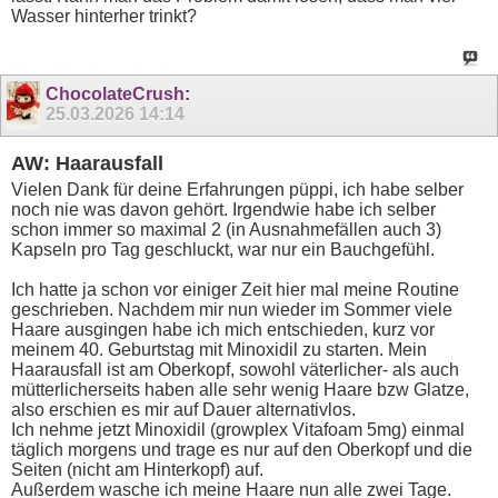
Wasser hinterher trinkt?
ChocolateCrush
:
25.03.2026
14:14
AW: Haarausfall
Vielen Dank für deine Erfahrungen püppi, ich habe selber
noch nie was davon gehört. Irgendwie habe ich selber
schon immer so maximal 2 (in Ausnahmefällen auch 3)
Kapseln pro Tag geschluckt, war nur ein Bauchgefühl.
Ich hatte ja schon vor einiger Zeit hier mal meine Routine
geschrieben. Nachdem mir nun wieder im Sommer viele
Haare ausgingen habe ich mich entschieden, kurz vor
meinem 40. Geburtstag mit Minoxidil zu starten. Mein
Haarausfall ist am Oberkopf, sowohl väterlicher- als auch
mütterlicherseits haben alle sehr wenig Haare bzw Glatze,
also erschien es mir auf Dauer alternativlos.
Ich nehme jetzt Minoxidil (growplex Vitafoam 5mg) einmal
täglich morgens und trage es nur auf den Oberkopf und die
Seiten (nicht am Hinterkopf) auf.
Außerdem wasche ich meine Haare nun alle zwei Tage.